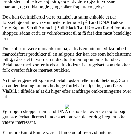
produkter – til babyer og børn, og endvidere også til voksne –
markant, og endda nogle gange sikre fragt uden gebyr.
Dog kan det imidlertid være rentabelt at sammenholde et par
forskellige online virksomheder efter rabat på Lind DNA Bakke
Tray Square Small Antracit (Bull Black/Bull Brown) forud for at du
shopper, sådan at du er velinformeret til at få fat i den mest betalelige
pris.
Du skal bare være opmærksom på, at hvis en internet virksomhed
markedsfører produkter til en salgspris der kan ses som helt ekstremt
billig, så er det tit være en indikator for en fup internet handler.
Betalinger med kort er trods alt inkluderet i et regelsæt, som dækker
folk overfor falske internet butikker.
Vi tilråder generelt køb med betalingskort eller mobilbetaling. Som
en anden løsning kunne du drage fordel af en løsning som f.eks.
ViaBill, i tilfælde af at du higer efter at afdrage omkostningerne over
tid.
Før nogen shopper i en Lind DNA e-shop behøver de i og for sig
granske forhandlerens handelsbetingelser, det er dog i reglen ikke
videre interessant.
En nem løsning kunne være at finde ud af hvorvidt internet