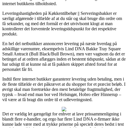
internet butikkens tilholdssted.
Leveringshastigheden på Køkkentilbehør || Serveringsbakker er
særligt afgørende i tilfælde af at du står og skal bruge din ordre om
få sekunder, og med det formål er det utvivlsomt klogt at man
kontrollerer det forventede leveringstidspunkt for det respektive
produkt.
En hel del netbutikker annoncerer levering på næste hverdag på
adskillige varenumre, eksempelvis Lind DNA Bakke Tray Square
Small Antracit (Bull Black/Bull Brown), men vær vagtsom da det er
betinget af at ordren aflægges inden et bestemt tidspunkt, sådan at de
har udsigt til at kunne nå at få pakken skippet afsted forud for at
personalet får fri.
Indtil flere internet butikker garanterer levering uden betaling, men i
de fleste tilfælde er det påkrævet at du shopper for et præcist beløb. I
øvrigt skal man foretrække den mest betalelige fragtmulighed, der
typisk – hvad end man bor ved Helsingør, Hobro eller Hinnerup –
vil være at få bragt din ordre til et udleveringssted.
Det er vældig let gængeligt for enhver at lave prissammenligning i
blandt flere e-handler, og ergo har flere Lind DNA e-firmaer ikke
kunne lade være med at trykke priserne på specielt deres bedst i test