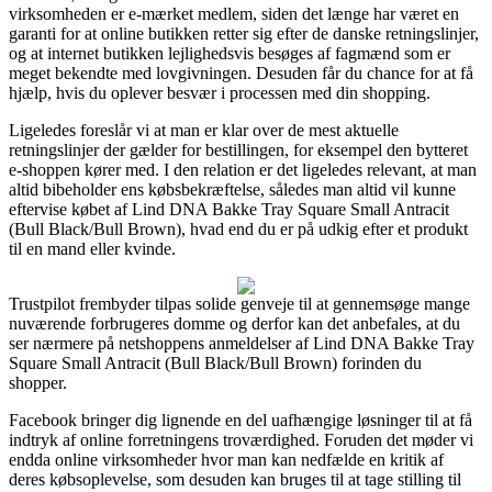
virksomheden er e-mærket medlem, siden det længe har været en
garanti for at online butikken retter sig efter de danske retningslinjer,
og at internet butikken lejlighedsvis besøges af fagmænd som er
meget bekendte med lovgivningen. Desuden får du chance for at få
hjælp, hvis du oplever besvær i processen med din shopping.
Ligeledes foreslår vi at man er klar over de mest aktuelle
retningslinjer der gælder for bestillingen, for eksempel den bytteret
e-shoppen kører med. I den relation er det ligeledes relevant, at man
altid bibeholder ens købsbekræftelse, således man altid vil kunne
eftervise købet af Lind DNA Bakke Tray Square Small Antracit
(Bull Black/Bull Brown), hvad end du er på udkig efter et produkt
til en mand eller kvinde.
Trustpilot frembyder tilpas solide genveje til at gennemsøge mange
nuværende forbrugeres domme og derfor kan det anbefales, at du
ser nærmere på netshoppens anmeldelser af Lind DNA Bakke Tray
Square Small Antracit (Bull Black/Bull Brown) forinden du
shopper.
Facebook bringer dig lignende en del uafhængige løsninger til at få
indtryk af online forretningens troværdighed. Foruden det møder vi
endda online virksomheder hvor man kan nedfælde en kritik af
deres købsoplevelse, som desuden kan bruges til at tage stilling til