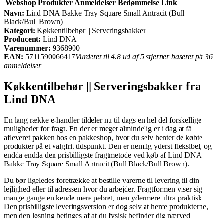
Webshop
Produkter
Anmeldelser
Bedømmelse
Link
Navn:
Lind DNA Bakke Tray Square Small Antracit (Bull
Black/Bull Brown)
Kategori:
Køkkentilbehør || Serveringsbakker
Producent:
Lind DNA
Varenummer:
9368900
EAN:
5711590066417
Vurderet til 4.8 ud af 5 stjerner baseret på 36
anmeldelser
Køkkentilbehør || Serveringsbakker fra
Lind DNA
En lang række e-handler tildeler nu til dags en hel del forskellige
muligheder for fragt. En der er meget almindelig er i dag at få
afleveret pakken hos en pakkeshop, hvor du selv henter de købte
produkter på et valgfrit tidspunkt. Den er nemlig yderst fleksibel, og
endda endda den prisbilligste fragtmetode ved køb af Lind DNA
Bakke Tray Square Small Antracit (Bull Black/Bull Brown).
Du bør ligeledes foretrække at bestille varerne til levering til din
lejlighed eller til adressen hvor du arbejder. Fragtformen viser sig
mange gange en kende mere pebret, men ydermere ultra praktisk.
Den prisbilligste leveringsversion er dog selv at hente produkterne,
men den løsning betinges af at du fysisk befinder dig nærved