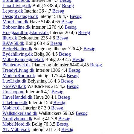
ESfurniture.dk
Interiør 39 4,7
Besøg
LuxoLiving.dk
Bolig 5338 4,7
Besøg
Lepong.dk
Interiør 36 4,7
Besøg
DesignGaragen.dk
Interiør 519 4,7
Besøg
MoreLand.dk
Have 5148 4,65
Besøg
Boboonline.dk
Interiør 1276 4,6
Besøg
Hoejgaardbrugskunst.dk
Interiør 20 4,6
Besøg
Illux.dk
Dekoration 235 4,6
Besøg
RAW58.dk
Bolig 68 4,6
Besøg
BedreNætter.dk
Senge og tilbehør 726 4,6
Besøg
Bydahlliving.dk
Bolig 98 4,5
Besøg
MøbelKompagniet.dk
Bolig 239 4,5
Besøg
Plantetorvet.dk
Planter og blomster 6440 4,45
Besøg
TrendyLiving.dk
Interiør 1306 4,4
Besøg
ModernRoom.dk
Interiør 175 4,4
Besøg
LuxLight.dk
Belysning 18 4,3
Besøg
NiceWall.dk
Wallstickers 215 4,2
Besøg
Unishop.nu
Interiør 6 4,1
Besøg
HaveHandel.dk
Have 20 4,1
Besøg
Likehome.dk
Interiør 15 4
Besøg
Møbler.dk
Interiør 87 3,9
Besøg
Wallstickerland.dk
Wallstickers 59 3,9
Besøg
Nordlyhome.dk
Bolig 41 3,8
Besøg
MøbelNord.dk
Bolig 76 3,5
Besøg
XL-Møbler.dk
Interiør 211 3,3
Besøg