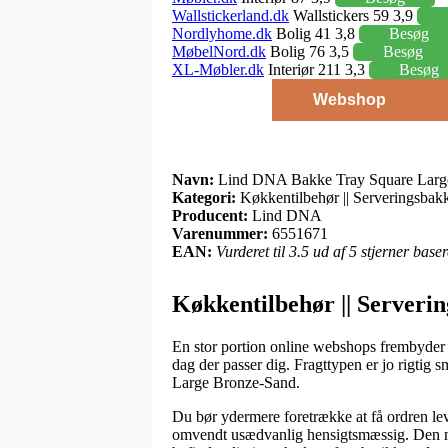
Wallstickerland.dk
Wallstickers 59 3,9
Nordlyhome.dk
Bolig 41 3,8
Besøg
MøbelNord.dk
Bolig 76 3,5
Besøg
XL-Møbler.dk
Interiør 211 3,3
Besøg
Webshop
Navn:
Lind DNA Bakke Tray Square Larg
Kategori:
Køkkentilbehør || Serveringsbak
Producent:
Lind DNA
Varenummer:
6551671
EAN:
Vurderet til 3.5 ud af 5 stjerner bas
Køkkentilbehør || Serveri
En stor portion online webshops frembyder i
dag der passer dig. Fragttypen er jo rigti
Large Bronze-Sand.
Du bør ydermere foretrække at få ordren leve
omvendt usædvanlig hensigtsmæssig. Den mes