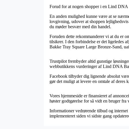
Forud for at nogen shopper i en Lind DNA on
En anden mulighed kunne være at se nærmere 
lovgivning, udover at shoppen lejlighedsvis o
du møder besvær med din handel.
Foruden dette rekommanderer vi at du er om
tilsikrer. I den forbindelse er det ligelede
Bakke Tray Square Large Bronze-Sand, uafhæ
Trustpilot frembyder altid gunstige løsninge
webbutikkens vurderinger af Lind DNA Bak
Facebook tilbyder dig lignende absolut værd
gør det muligt at levere en omtale af deres 
Vores hjemmeside er finansieret af annonce
høster godtgørelse for så vidt en bruger fra
Informationer vedrørende tilbud og internet 
implementeret siden vi sidste gang opdatere