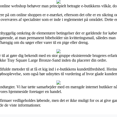
line webshop behøver man principielt betragte e-butikkens vilkår, dog 
på om online shoppen er e-mærket, eftersom det ofte er en sikring om 
verværes af specialister som er inde i reglementet på området. Dette er e
hyggelig omkring de elementære betingelser der er gældende for købet
s afgørende, at man permanent bibeholder sin kvitteringsmail, således ma
ngig om du søger efter varer til en pige eller dreng.
r til at gøre dig bekendt med en stor gruppe eksisterende brugeres erfar
ke Tray Square Large Bronze-Sand inden du placerer din ordre.
ifulde metoder til at få et kig ind i e-butikkens kundetilfredshed. Her
købsoplevelse, som også bør udnyttes til vurdering af hvor glade kundern
indtægter. Vi har tætte samarbejder med en mængde internet butikker n
 vores hjemmeside foretager en handel.
firmaer vedligeholdes løbende, men det er ikke muligt for os at give gara
de de viste informationer.