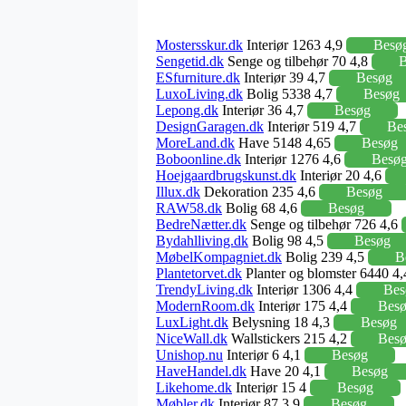
Mostersskur.dk
Interiør 1263 4,9
Besø
Sengetid.dk
Senge og tilbehør 70 4,8
B
ESfurniture.dk
Interiør 39 4,7
Besøg
LuxoLiving.dk
Bolig 5338 4,7
Besøg
Lepong.dk
Interiør 36 4,7
Besøg
DesignGaragen.dk
Interiør 519 4,7
Be
MoreLand.dk
Have 5148 4,65
Besøg
Boboonline.dk
Interiør 1276 4,6
Besø
Hoejgaardbrugskunst.dk
Interiør 20 4,6
Illux.dk
Dekoration 235 4,6
Besøg
RAW58.dk
Bolig 68 4,6
Besøg
BedreNætter.dk
Senge og tilbehør 726 4,6
Bydahlliving.dk
Bolig 98 4,5
Besøg
MøbelKompagniet.dk
Bolig 239 4,5
B
Plantetorvet.dk
Planter og blomster 6440 4
TrendyLiving.dk
Interiør 1306 4,4
Bes
ModernRoom.dk
Interiør 175 4,4
Bes
LuxLight.dk
Belysning 18 4,3
Besøg
NiceWall.dk
Wallstickers 215 4,2
Bes
Unishop.nu
Interiør 6 4,1
Besøg
HaveHandel.dk
Have 20 4,1
Besøg
Likehome.dk
Interiør 15 4
Besøg
Møbler.dk
Interiør 87 3,9
Besøg