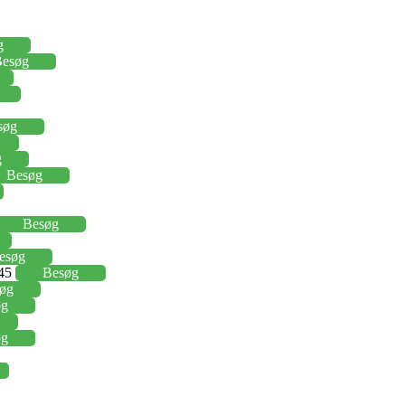
g
esøg
søg
g
Besøg
Besøg
esøg
,45
Besøg
øg
øg
øg