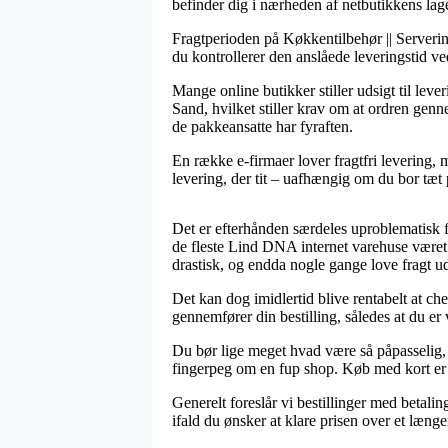
befinder dig i nærheden af netbutikkens lage
Fragtperioden på Køkkentilbehør || Servering
du kontrollerer den anslåede leveringstid ve
Mange online butikker stiller udsigt til l
Sand, hvilket stiller krav om at ordren gen
de pakkeansatte har fyraften.
En række e-firmaer lover fragtfri levering,
levering, der tit – uafhængig om du bor tæt 
Det er efterhånden særdeles uproblematisk f
de fleste Lind DNA internet varehuse været p
drastisk, og endda nogle gange love fragt 
Det kan dog imidlertid blive rentabelt at 
gennemfører din bestilling, således at du er v
Du bør lige meget hvad være så påpasselig, 
fingerpeg om en fup shop. Køb med kort er 
Generelt foreslår vi bestillinger med betali
ifald du ønsker at klare prisen over et længe