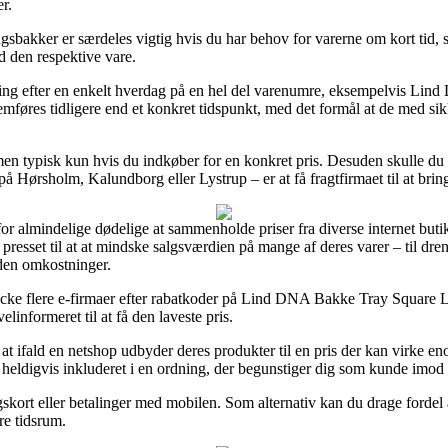
r.
sbakker er særdeles vigtig hvis du har behov for varerne om kort tid, så
d den respektive vare.
evering efter en enkelt hverdag på en hel del varenumre, eksempelvis 
nemføres tidligere end et konkret tidspunkt, med det formål at de med si
 men typisk kun hvis du indkøber for en konkret pris. Desuden skulle du
på Hørsholm, Kalundborg eller Lystrup – er at få fragtfirmaet til at brin
or almindelige dødelige at sammenholde priser fra diverse internet but
resset til at at mindske salgsværdien på mange af deres varer – til dren
uden omkostninger.
checke flere e-firmaer efter rabatkoder på Lind DNA Bakke Tray Square
elinformeret til at få den laveste pris.
at ifald en netshop udbyder deres produkter til en pris der kan virke en
heldigvis inkluderet i en ordning, der begunstiger dig som kunde imod 
ngskort eller betalinger med mobilen. Som alternativ kan du drage fordel
re tidsrum.