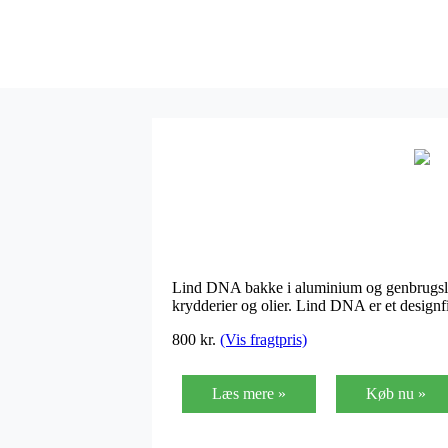
Lind DNA bakke i aluminium og genbrugslæd
krydderier og olier. Lind DNA er et design
800 kr.
(Vis fragtpris)
Læs mere »
Køb nu »