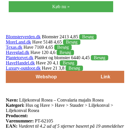
Køb nu »
Blomsterverden.dk
Blomster 2413 4,85
Besøg
MoreLand.dk
Have 5148 4,65
Besøg
Texas.dk
Have 7169 4,65
Besøg
Haveglad.dk
Have 120 4,6
Besøg
Plantetorvet.dk
Planter og blomster 6440 4,45
Besøg
HaveHandel.dk
Have 20 4,1
Besøg
Luxury-outdoor.dk
Have 21 3,8
Besøg
Webshop
Link
Navn:
Liljekonval Rosea – Convalaria majalis Rosea
Kategori:
Hus og Have > Have > Stauder > Liljekonval >
Liljekonval Rosea
Producent:
Varenummer:
PT-62105
EAN:
Vurderet til 4.2 ud af 5 stjerner baseret på 19 anmeldelser