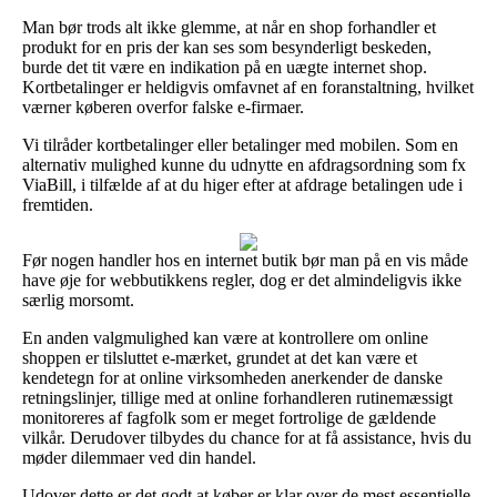
Man bør trods alt ikke glemme, at når en shop forhandler et
produkt for en pris der kan ses som besynderligt beskeden,
burde det tit være en indikation på en uægte internet shop.
Kortbetalinger er heldigvis omfavnet af en foranstaltning, hvilket
værner køberen overfor falske e-firmaer.
Vi tilråder kortbetalinger eller betalinger med mobilen. Som en
alternativ mulighed kunne du udnytte en afdragsordning som fx
ViaBill, i tilfælde af at du higer efter at afdrage betalingen ude i
fremtiden.
Før nogen handler hos en internet butik bør man på en vis måde
have øje for webbutikkens regler, dog er det almindeligvis ikke
særlig morsomt.
En anden valgmulighed kan være at kontrollere om online
shoppen er tilsluttet e-mærket, grundet at det kan være et
kendetegn for at online virksomheden anerkender de danske
retningslinjer, tillige med at online forhandleren rutinemæssigt
monitoreres af fagfolk som er meget fortrolige de gældende
vilkår. Derudover tilbydes du chance for at få assistance, hvis du
møder dilemmaer ved din handel.
Udover dette er det godt at køber er klar over de mest essentielle