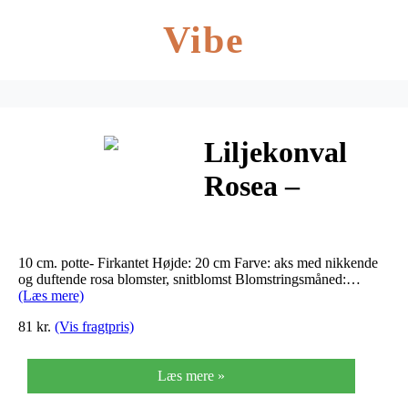
Vibe
Liljekonval
Rosea –
Convalaria
majalis Rosea
10 cm. potte- Firkantet Højde: 20 cm Farve: aks med nikkende
og duftende rosa blomster, snitblomst Blomstringsmåned:…
(Læs mere)
81 kr.
(Vis fragtpris)
Læs mere »