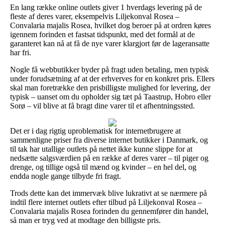
En lang række online outlets giver 1 hverdags levering på de
fleste af deres varer, eksempelvis Liljekonval Rosea –
Convalaria majalis Rosea, hvilket dog beroer på at ordren køres
igennem forinden et fastsat tidspunkt, med det formål at de
garanteret kan nå at få de nye varer klargjort før de lageransatte
har fri.
Nogle få webbutikker byder på fragt uden betaling, men typisk
under forudsætning af at der erhverves for en konkret pris. Ellers
skal man foretrække den prisbilligste mulighed for levering, der
typisk – uanset om du opholder sig tæt på Taastrup, Hobro eller
Sorø – vil blive at få bragt dine varer til et afhentningssted.
Det er i dag rigtig uproblematisk for internetbrugere at
sammenligne priser fra diverse internet butikker i Danmark, og
til tak har utallige outlets på nettet ikke kunne slippe for at
nedsætte salgsværdien på en række af deres varer – til piger og
drenge, og tillige også til mænd og kvinder – en hel del, og
endda nogle gange tilbyde fri fragt.
Trods dette kan det immervæk blive lukrativt at se nærmere på
indtil flere internet outlets efter tilbud på Liljekonval Rosea –
Convalaria majalis Rosea forinden du gennemfører din handel,
så man er tryg ved at modtage den billigste pris.