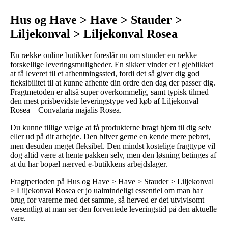
Hus og Have > Have > Stauder >
Liljekonval > Liljekonval Rosea
En række online butikker foreslår nu om stunder en række
forskellige leveringsmuligheder. En sikker vinder er i øjeblikket
at få leveret til et afhentningssted, fordi det så giver dig god
fleksibilitet til at kunne afhente din ordre den dag der passer dig.
Fragtmetoden er altså super overkommelig, samt typisk tilmed
den mest prisbevidste leveringstype ved køb af Liljekonval
Rosea – Convalaria majalis Rosea.
Du kunne tillige vælge at få produkterne bragt hjem til dig selv
eller ud på dit arbejde. Den bliver gerne en kende mere pebret,
men desuden meget fleksibel. Den mindst kostelige fragttype vil
dog altid være at hente pakken selv, men den løsning betinges af
at du har bopæl nærved e-butikkens arbejdslager.
Fragtperioden på Hus og Have > Have > Stauder > Liljekonval
> Liljekonval Rosea er jo ualmindeligt essentiel om man har
brug for varerne med det samme, så herved er det utvivlsomt
væsentligt at man ser den forventede leveringstid på den aktuelle
vare.