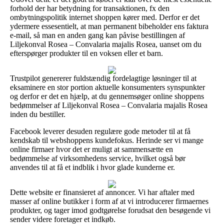
forhold der har betydning for transaktionen, fx den
ombytningspolitik internet shoppen kører med. Derfor er det
ydermere essesentielt, at man permanent bibeholder ens faktura
e-mail, så man en anden gang kan påvise bestillingen af
Liljekonval Rosea – Convalaria majalis Rosea, uanset om du
efterspørger produkter til en voksen eller et barn.
Trustpilot genererer fuldstændig fordelagtige løsninger til at
eksaminere en stor portion aktuelle konsumenters synspunkter
og derfor er det en hjælp, at du gennemsøger online shoppens
bedømmelser af Liljekonval Rosea – Convalaria majalis Rosea
inden du bestiller.
Facebook leverer desuden regulære gode metoder til at få
kendskab til webshoppens kundefokus. Herinde ser vi mange
online firmaer hvor det er muligt at sammensætte en
bedømmelse af virksomhedens service, hvilket også bør
anvendes til at få et indblik i hvor glade kunderne er.
Dette website er finansieret af annoncer. Vi har aftaler med
masser af online butikker i form af at vi introducerer firmaernes
produkter, og tager imod godtgørelse forudsat den besøgende vi
sender videre foretager et indkøb.