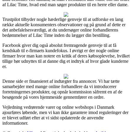
af Lilac Time, hvad end man søger produkter til en herre eller dame.
Trustpilot tilbyder nogle hæderlige genveje til at udforske en lang
række aktuelle konsumenters observationer og på grund af dette er
det anbefalelsesværdigt, at du undersøger online forhandlerens
bedømmelser af Lilac Time inden du lægger din bestilling.
Facebook giver dig også absolut fremragende genveje til at få
kendskab til e-firmaets kundefokus. I øvrigt er der nogle online
firmaer hvor man kan notere en kritik af deres købsoplevelse, hvilket
tillige bør udnyttes til at danne dig et indtryk af hvor glade kunderne
er.
Denne side er finansieret af indtægter fra annoncer. Vi har tætte
samarbejder med mange online forhandlere da vi introducerer
forretningernes produkter, og opnår kommission såfremt en af de
besøgende på vores hjemmeside gennemfører en ordre.
Vejledning vedrørende varer og online webshops i Danmark
ajourføres løbende, men vi kan ikke garantere imod reguleringer der
er blevet udført efter at vi sidst opdaterede de anvendte
informationer.