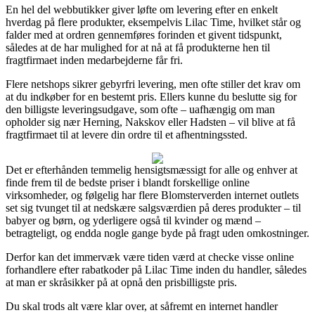
En hel del webbutikker giver løfte om levering efter en enkelt
hverdag på flere produkter, eksempelvis Lilac Time, hvilket står og
falder med at ordren gennemføres forinden et givent tidspunkt,
således at de har mulighed for at nå at få produkterne hen til
fragtfirmaet inden medarbejderne får fri.
Flere netshops sikrer gebyrfri levering, men ofte stiller det krav om
at du indkøber for en bestemt pris. Ellers kunne du beslutte sig for
den billigste leveringsudgave, som ofte – uafhængig om man
opholder sig nær Herning, Nakskov eller Hadsten – vil blive at få
fragtfirmaet til at levere din ordre til et afhentningssted.
Det er efterhånden temmelig hensigtsmæssigt for alle og enhver at
finde frem til de bedste priser i blandt forskellige online
virksomheder, og følgelig har flere Blomsterverden internet outlets
set sig tvunget til at nedskære salgsværdien på deres produkter – til
babyer og børn, og yderligere også til kvinder og mænd –
betragteligt, og endda nogle gange byde på fragt uden omkostninger.
Derfor kan det immervæk være tiden værd at checke visse online
forhandlere efter rabatkoder på Lilac Time inden du handler, således
at man er skråsikker på at opnå den prisbilligste pris.
Du skal trods alt være klar over, at såfremt en internet handler