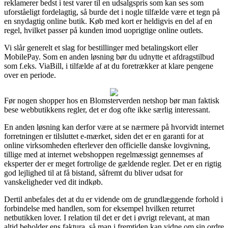
reklamerer bedst i test varer til en udsalgspris som kan ses som
uforståeligt fordelagtig, så burde det i nogle tilfælde være et tegn på
en snydagtig online butik. Køb med kort er heldigvis en del af en
regel, hvilket passer på kunden imod uoprigtige online outlets.
Vi slår generelt et slag for bestillinger med betalingskort eller
MobilePay. Som en anden løsning bør du udnytte et afdragstilbud
som f.eks. ViaBill, i tilfælde af at du foretrækker at klare pengene
over en periode.
Før nogen shopper hos en Blomsterverden netshop bør man faktisk
bese webbutikkens regler, det er dog ofte ikke særlig interessant.
En anden løsning kan derfor være at se nærmere på hvorvidt internet
forretningen er tilsluttet e-mærket, siden det er en garanti for at
online virksomheden efterlever den officielle danske lovgivning,
tillige med at internet webshoppen regelmæssigt gennemses af
eksperter der er meget fortrolige de gældende regler. Det er en rigtig
god lejlighed til at få bistand, såfremt du bliver udsat for
vanskeligheder ved dit indkøb.
Dertil anbefales det at du er vidende om de grundlæggende forhold i
forbindelse med handlen, som for eksempel hvilken returret
netbutikken lover. I relation til det er det i øvrigt relevant, at man
altid beholder ens faktura, så man i fremtiden kan vidne om sin ordre