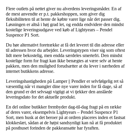
Flere outlets på nettet giver nu alverdens leveringsmåder. En af
de mest anvendte er p.t. pakkeshoppen, som giver dig
fleksibiliteten til at hente de købte varer lige når det passer dig.
Løsningen er altså i høj grad let, og endda endvidere den mindst
kostelige leveringsudgave ved køb af Lightyears – Pendel
Suspence P1 Sort.
Du bør alternativt foretrække at få det leveret til din adresse eller
til adressen hvor du arbejder. Leveringstypen viser sig som oftest
lidt mere bekostelig, men endda særdeles smertefri. Den mindst
kostelige form for fragt kan ikke benægtes at være selv at hente
pakken, men den mulighed forudsætter at du lever i nærheden af
internet butikkens adresse.
Leveringshastigheden på Lamper || Pendler er selvfølgelig ret så
væsentlig når vi mangler dine nye varer inden for få dage, så af
den grund er det selvsagt vigtigt at vi tjekker den anslåede
leveringsdato for det aktuelle produkt.
En del online butikker frembyder dag-til-dag fragt på en række
af deres varer, eksempelvis Lightyears – Pendel Suspence P1
Sort, men husk at det beroer på at ordren placeres inden et fastsat
klokkeslæt, sådan at de højst sandsynligt kan nå at få produktet
på posthuset forinden de pakkeansatte har fyraften.