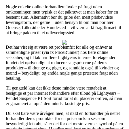
Nogle enkelte online forhandlere byder på fragt uden
omkostninger, men typisk er det påkrævet at man køber for en
bestemt sum. Alternativt bør du gribe den mest prisbevidste
leveringsform, der gerne – uden hensyn til om man bor nær
Odense, Lillerød eller Hundested – vil være at få fragtfirmaet til
at bringe pakken til et udleveringssted.
Det har vist sig at være ret problemfrit for alle og enhver at
sammenligne priser (via fx PriceRunner) hos flere online
selskaber, og til tak har flere Lightyears internet foretagender
fundet det nødvendigt at reducere salgspriserne på deres
produkter – til drenge og piger, og samtidig også til kvinder og
mænd – betydeligt, og endda nogle gange præstere fragt uden
betaling.
Til gengæld kan det ikke desto mindre være rentabelt at
besigtige et par internet forhandlere efter tilbud på Lightyears –
Pendel Suspence P1 Sort forud for at du placerer ordren, så man
er garanteret at opnå den mindst kostelige pris.
Du skal bare være årvågen med, at ifald en forhandler på nettet
forhandler deres produkter for en pris som kan ses som
besynderligt letkøbt, så er det for det meste være et symbol på en
uoprigtig internet shop. Handler med kort er trods alt omsluttet af