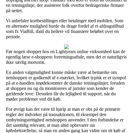
en retningslinje, der assisterer folk overfor bedrageriske firmaer
på nettet.
Vi anbefaler kortbestillinger eller betalinger med mobilen. Som
en alternativ mulighed burde du drage fordel af et afdragstilbud
som fx ViaBill, ifald du hellere vil finansiere beløbet over en
periode.
Før nogen shopper hos en Lightyears online virksomhed kan de
egentlig læse e-shoppens forretningsaftale, men det er naturligvis
ikke særlig morsomt.
En anden valgmulighed kunne måske være at bemærke om
netshoppen er godkendt af e-mærket, hvilket typisk er et sympol
på at e-handlen imødekommer de danske retningslinjer, foruden
at shoppen nu og da monitoreres af jurister som kender de
gældende love. Desuden får du lejlighed til support, når du
møder problemer ved dit køb.
For øvrigt kan det være til hjælp at man er obs på de primære
regler der indvirker på transaktionen, til eksempel den
ombytningsrettighed netshoppen anvender. I den forbindelse er
det samtidig relevant, at man altid opbevarer sin
købsbekræftelse, så man en anden gang kan vidne om sit køb af