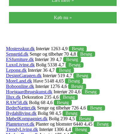
Læs mere »
Køb nu »
Mostersskur.dk
Interiør 1263 4,9
Besøg
Sengetid.dk
Senge og tilbehør 70 4,8
Besøg
ESfurniture.dk
Interiør 39 4,7
Besøg
LuxoLiving.dk
Bolig 5338 4,7
Besøg
Lepong.dk
Interiør 36 4,7
Besøg
DesignGaragen.dk
Interiør 519 4,7
Besøg
MoreLand.dk
Have 5148 4,65
Besøg
Boboonline.dk
Interiør 1276 4,6
Besøg
Hoejgaardbrugskunst.dk
Interiør 20 4,6
Besøg
Illux.dk
Dekoration 235 4,6
Besøg
RAW58.dk
Bolig 68 4,6
Besøg
BedreNætter.dk
Senge og tilbehør 726 4,6
Besøg
Bydahlliving.dk
Bolig 98 4,5
Besøg
MøbelKompagniet.dk
Bolig 239 4,5
Besøg
Plantetorvet.dk
Planter og blomster 6440 4,45
Besøg
TrendyLiving.dk
Interiør 1306 4,4
Besøg