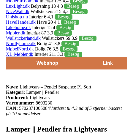
ModernRoom.dk
Interiør 175 4,4
Besøg
LuxLight.dk
Belysning 18 4,3
Besøg
NiceWall.dk
Wallstickers 215 4,2
Besøg
Unishop.nu
Interiør 6 4,1
Besøg
HaveHandel.dk
Have 20 4,1
Besøg
Likehome.dk
Interiør 15 4
Besøg
Møbler.dk
Interiør 87 3,9
Besøg
Wallstickerland.dk
Wallstickers 59 3,9
Besøg
Nordlyhome.dk
Bolig 41 3,8
Besøg
MøbelNord.dk
Bolig 76 3,5
Besøg
XL-Møbler.dk
Interiør 211 3,3
Besøg
Webshop
Link
Navn:
Lightyears – Pendel Suspence P1 Sort
Kategori:
Lamper || Pendler
Producent:
Lightyears
Varenummer:
8693230
EAN:
5702371005084
Vurderet til 4.3 ud af 5 stjerner baseret
på 10 anmeldelser
Lamper || Pendler fra Lightyears