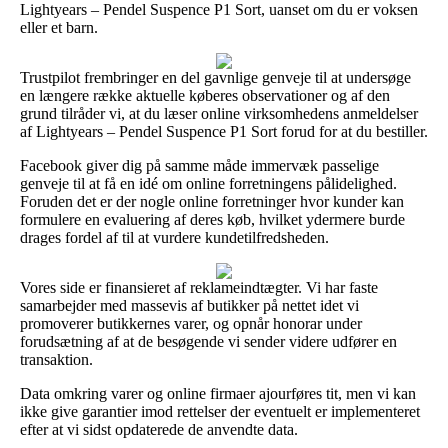
Lightyears – Pendel Suspence P1 Sort, uanset om du er voksen
eller et barn.
Trustpilot frembringer en del gavnlige genveje til at undersøge
en længere række aktuelle køberes observationer og af den
grund tilråder vi, at du læser online virksomhedens anmeldelser
af Lightyears – Pendel Suspence P1 Sort forud for at du bestiller.
Facebook giver dig på samme måde immervæk passelige
genveje til at få en idé om online forretningens pålidelighed.
Foruden det er der nogle online forretninger hvor kunder kan
formulere en evaluering af deres køb, hvilket ydermere burde
drages fordel af til at vurdere kundetilfredsheden.
Vores side er finansieret af reklameindtægter. Vi har faste
samarbejder med massevis af butikker på nettet idet vi
promoverer butikkernes varer, og opnår honorar under
forudsætning af at de besøgende vi sender videre udfører en
transaktion.
Data omkring varer og online firmaer ajourføres tit, men vi kan
ikke give garantier imod rettelser der eventuelt er implementeret
efter at vi sidst opdaterede de anvendte data.