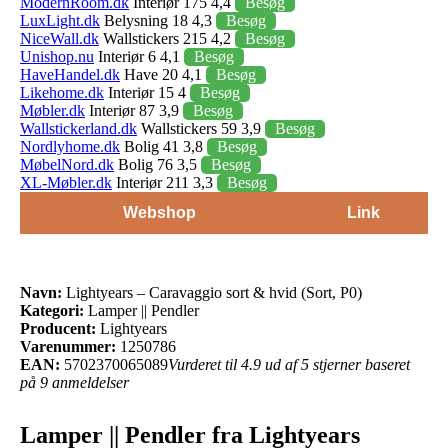
ModernRoom.dk
Interiør 175 4,4
Besøg
LuxLight.dk
Belysning 18 4,3
Besøg
NiceWall.dk
Wallstickers 215 4,2
Besøg
Unishop.nu
Interiør 6 4,1
Besøg
HaveHandel.dk
Have 20 4,1
Besøg
Likehome.dk
Interiør 15 4
Besøg
Møbler.dk
Interiør 87 3,9
Besøg
Wallstickerland.dk
Wallstickers 59 3,9
Besøg
Nordlyhome.dk
Bolig 41 3,8
Besøg
MøbelNord.dk
Bolig 76 3,5
Besøg
XL-Møbler.dk
Interiør 211 3,3
Besøg
Webshop
Link
Navn:
Lightyears – Caravaggio sort & hvid (Sort, P0)
Kategori:
Lamper || Pendler
Producent:
Lightyears
Varenummer:
1250786
EAN:
5702370065089
Vurderet til 4.9 ud af 5 stjerner baseret
på 9 anmeldelser
Lamper || Pendler fra Lightyears