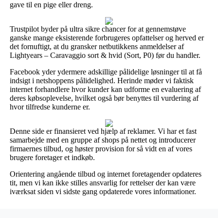
gave til en pige eller dreng.
Trustpilot byder på ultra sikre chancer for at gennemstøve
ganske mange eksisterende forbrugeres opfattelser og herved er
det fornuftigt, at du gransker netbutikkens anmeldelser af
Lightyears – Caravaggio sort & hvid (Sort, P0) før du handler.
Facebook yder ydermere adskillige pålidelige løsninger til at få
indsigt i netshoppens pålidelighed. Herinde møder vi faktisk
internet forhandlere hvor kunder kan udforme en evaluering af
deres købsoplevelse, hvilket også bør benyttes til vurdering af
hvor tilfredse kunderne er.
Denne side er finansieret ved hjælp af reklamer. Vi har et fast
samarbejde med en gruppe af shops på nettet og introducerer
firmaernes tilbud, og høster provision for så vidt en af vores
brugere foretager et indkøb.
Orientering angående tilbud og internet foretagender opdateres
tit, men vi kan ikke stilles ansvarlig for rettelser der kan være
iværksat siden vi sidste gang opdaterede vores informationer.