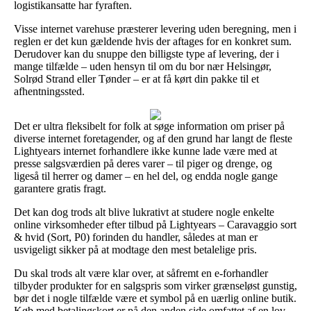
logistikansatte har fyraften.
Visse internet varehuse præsterer levering uden beregning, men i
reglen er det kun gældende hvis der aftages for en konkret sum.
Derudover kan du snuppe den billigste type af levering, der i
mange tilfælde – uden hensyn til om du bor nær Helsingør,
Solrød Strand eller Tønder – er at få kørt din pakke til et
afhentningssted.
Det er ultra fleksibelt for folk at søge information om priser på
diverse internet foretagender, og af den grund har langt de fleste
Lightyears internet forhandlere ikke kunne lade være med at
presse salgsværdien på deres varer – til piger og drenge, og
ligeså til herrer og damer – en hel del, og endda nogle gange
garantere gratis fragt.
Det kan dog trods alt blive lukrativt at studere nogle enkelte
online virksomheder efter tilbud på Lightyears – Caravaggio sort
& hvid (Sort, P0) forinden du handler, således at man er
usvigeligt sikker på at modtage den mest betalelige pris.
Du skal trods alt være klar over, at såfremt en e-forhandler
tilbyder produkter for en salgspris som virker grænseløst gunstig,
bør det i nogle tilfælde være et symbol på en uærlig online butik.
Køb med betalingskort er på den anden side omfattet af en lov,