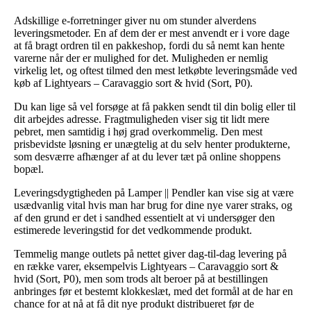
Adskillige e-forretninger giver nu om stunder alverdens
leveringsmetoder. En af dem der er mest anvendt er i vore dage
at få bragt ordren til en pakkeshop, fordi du så nemt kan hente
varerne når der er mulighed for det. Muligheden er nemlig
virkelig let, og oftest tilmed den mest letkøbte leveringsmåde ved
køb af Lightyears – Caravaggio sort & hvid (Sort, P0).
Du kan lige så vel forsøge at få pakken sendt til din bolig eller til
dit arbejdes adresse. Fragtmuligheden viser sig tit lidt mere
pebret, men samtidig i høj grad overkommelig. Den mest
prisbevidste løsning er unægtelig at du selv henter produkterne,
som desværre afhænger af at du lever tæt på online shoppens
bopæl.
Leveringsdygtigheden på Lamper || Pendler kan vise sig at være
usædvanlig vital hvis man har brug for dine nye varer straks, og
af den grund er det i sandhed essentielt at vi undersøger den
estimerede leveringstid for det vedkommende produkt.
Temmelig mange outlets på nettet giver dag-til-dag levering på
en række varer, eksempelvis Lightyears – Caravaggio sort &
hvid (Sort, P0), men som trods alt beroer på at bestillingen
anbringes før et bestemt klokkeslæt, med det formål at de har en
chance for at nå at få dit nye produkt distribueret før de