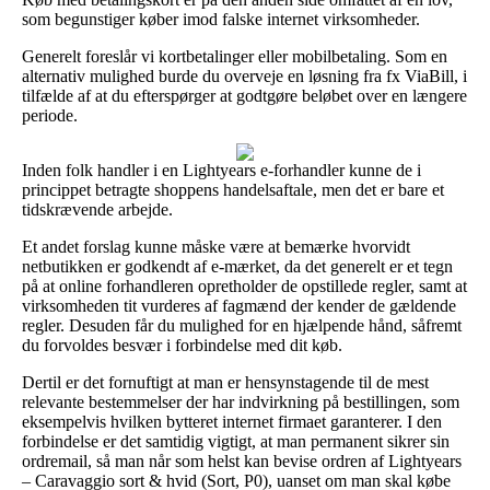
som begunstiger køber imod falske internet virksomheder.
Generelt foreslår vi kortbetalinger eller mobilbetaling. Som en
alternativ mulighed burde du overveje en løsning fra fx ViaBill, i
tilfælde af at du efterspørger at godtgøre beløbet over en længere
periode.
Inden folk handler i en Lightyears e-forhandler kunne de i
princippet betragte shoppens handelsaftale, men det er bare et
tidskrævende arbejde.
Et andet forslag kunne måske være at bemærke hvorvidt
netbutikken er godkendt af e-mærket, da det generelt er et tegn
på at online forhandleren opretholder de opstillede regler, samt at
virksomheden tit vurderes af fagmænd der kender de gældende
regler. Desuden får du mulighed for en hjælpende hånd, såfremt
du forvoldes besvær i forbindelse med dit køb.
Dertil er det fornuftigt at man er hensynstagende til de mest
relevante bestemmelser der har indvirkning på bestillingen, som
eksempelvis hvilken bytteret internet firmaet garanterer. I den
forbindelse er det samtidig vigtigt, at man permanent sikrer sin
ordremail, så man når som helst kan bevise ordren af Lightyears
– Caravaggio sort & hvid (Sort, P0), uanset om man skal købe