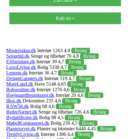
Læs mere »
Køb nu »
Mostersskur.dk
Interiør 1263 4,9
Besøg
Sengetid.dk
Senge og tilbehør 70 4,8
Besøg
ESfurniture.dk
Interiør 39 4,7
Besøg
LuxoLiving.dk
Bolig 5338 4,7
Besøg
Lepong.dk
Interiør 36 4,7
Besøg
DesignGaragen.dk
Interiør 519 4,7
Besøg
MoreLand.dk
Have 5148 4,65
Besøg
Boboonline.dk
Interiør 1276 4,6
Besøg
Hoejgaardbrugskunst.dk
Interiør 20 4,6
Besøg
Illux.dk
Dekoration 235 4,6
Besøg
RAW58.dk
Bolig 68 4,6
Besøg
BedreNætter.dk
Senge og tilbehør 726 4,6
Besøg
Bydahlliving.dk
Bolig 98 4,5
Besøg
MøbelKompagniet.dk
Bolig 239 4,5
Besøg
Plantetorvet.dk
Planter og blomster 6440 4,45
Besøg
TrendyLiving.dk
Interiør 1306 4,4
Besøg