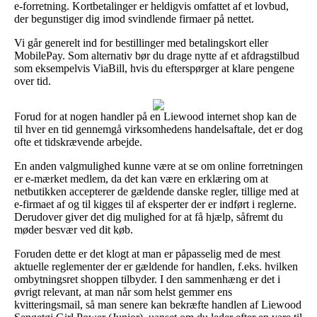
e-forretning. Kortbetalinger er heldigvis omfattet af et lovbud,
der begunstiger dig imod svindlende firmaer på nettet.
Vi går generelt ind for bestillinger med betalingskort eller
MobilePay. Som alternativ bør du drage nytte af et afdragstilbud
som eksempelvis ViaBill, hvis du efterspørger at klare pengene
over tid.
Forud for at nogen handler på en Liewood internet shop kan de
til hver en tid gennemgå virksomhedens handelsaftale, det er dog
ofte et tidskrævende arbejde.
En anden valgmulighed kunne være at se om online forretningen
er e-mærket medlem, da det kan være en erklæring om at
netbutikken accepterer de gældende danske regler, tillige med at
e-firmaet af og til kigges til af eksperter der er indført i reglerne.
Derudover giver det dig mulighed for at få hjælp, såfremt du
møder besvær ved dit køb.
Foruden dette er det klogt at man er påpasselig med de mest
aktuelle reglementer der er gældende for handlen, f.eks. hvilken
ombytningsret shoppen tilbyder. I den sammenhæng er det i
øvrigt relevant, at man når som helst gemmer ens
kvitteringsmail, så man senere kan bekræfte handlen af Liewood