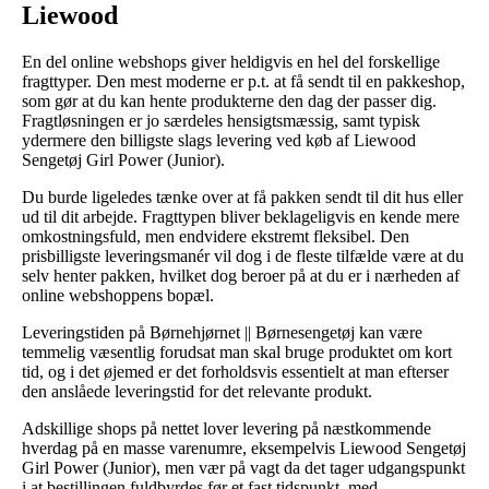
Liewood
En del online webshops giver heldigvis en hel del forskellige
fragttyper. Den mest moderne er p.t. at få sendt til en pakkeshop,
som gør at du kan hente produkterne den dag der passer dig.
Fragtløsningen er jo særdeles hensigtsmæssig, samt typisk
ydermere den billigste slags levering ved køb af Liewood
Sengetøj Girl Power (Junior).
Du burde ligeledes tænke over at få pakken sendt til dit hus eller
ud til dit arbejde. Fragttypen bliver beklageligvis en kende mere
omkostningsfuld, men endvidere ekstremt fleksibel. Den
prisbilligste leveringsmanér vil dog i de fleste tilfælde være at du
selv henter pakken, hvilket dog beroer på at du er i nærheden af
online webshoppens bopæl.
Leveringstiden på Børnehjørnet || Børnesengetøj kan være
temmelig væsentlig forudsat man skal bruge produktet om kort
tid, og i det øjemed er det forholdsvis essentielt at man efterser
den anslåede leveringstid for det relevante produkt.
Adskillige shops på nettet lover levering på næstkommende
hverdag på en masse varenumre, eksempelvis Liewood Sengetøj
Girl Power (Junior), men vær på vagt da det tager udgangspunkt
i at bestillingen fuldbyrdes før et fast tidspunkt, med