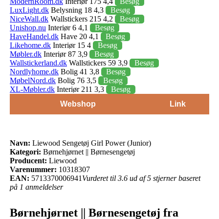
ModernRoom.dk
Interiør 175 4,4
Besøg
LuxLight.dk
Belysning 18 4,3
Besøg
NiceWall.dk
Wallstickers 215 4,2
Besøg
Unishop.nu
Interiør 6 4,1
Besøg
HaveHandel.dk
Have 20 4,1
Besøg
Likehome.dk
Interiør 15 4
Besøg
Møbler.dk
Interiør 87 3,9
Besøg
Wallstickerland.dk
Wallstickers 59 3,9
Besøg
Nordlyhome.dk
Bolig 41 3,8
Besøg
MøbelNord.dk
Bolig 76 3,5
Besøg
XL-Møbler.dk
Interiør 211 3,3
Besøg
Webshop
Link
Navn:
Liewood Sengetøj Girl Power (Junior)
Kategori:
Børnehjørnet || Børnesengetøj
Producent:
Liewood
Varenummer:
10318307
EAN:
5713370006941
Vurderet til 3.6 ud af 5 stjerner baseret
på 1 anmeldelser
Børnehjørnet || Børnesengetøj fra