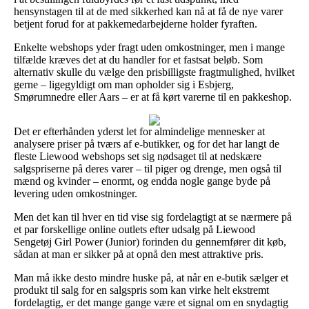
hensynstagen til at de med sikkerhed kan nå at få de nye varer
betjent forud for at pakkemedarbejderne holder fyraften.
Enkelte webshops yder fragt uden omkostninger, men i mange
tilfælde kræves det at du handler for et fastsat beløb. Som
alternativ skulle du vælge den prisbilligste fragtmulighed, hvilket
gerne – ligegyldigt om man opholder sig i Esbjerg,
Smørumnedre eller Aars – er at få kørt varerne til en pakkeshop.
Det er efterhånden yderst let for almindelige mennesker at
analysere priser på tværs af e-butikker, og for det har langt de
fleste Liewood webshops set sig nødsaget til at nedskære
salgspriserne på deres varer – til piger og drenge, men også til
mænd og kvinder – enormt, og endda nogle gange byde på
levering uden omkostninger.
Men det kan til hver en tid vise sig fordelagtigt at se nærmere på
et par forskellige online outlets efter udsalg på Liewood
Sengetøj Girl Power (Junior) forinden du gennemfører dit køb,
sådan at man er sikker på at opnå den mest attraktive pris.
Man må ikke desto mindre huske på, at når en e-butik sælger et
produkt til salg for en salgspris som kan virke helt ekstremt
fordelagtig, er det mange gange være et signal om en snydagtig