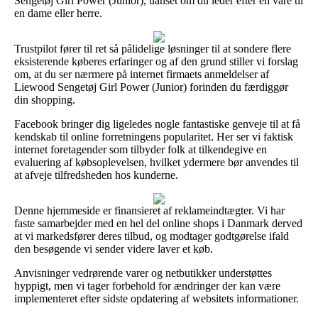
Sengetøj Girl Power (Junior), uanset om du leder efter en vare til
en dame eller herre.
Trustpilot fører til ret så pålidelige løsninger til at sondere flere
eksisterende køberes erfaringer og af den grund stiller vi forslag
om, at du ser nærmere på internet firmaets anmeldelser af
Liewood Sengetøj Girl Power (Junior) forinden du færdiggør
din shopping.
Facebook bringer dig ligeledes nogle fantastiske genveje til at få
kendskab til online forretningens popularitet. Her ser vi faktisk
internet foretagender som tilbyder folk at tilkendegive en
evaluering af købsoplevelsen, hvilket ydermere bør anvendes til
at afveje tilfredsheden hos kunderne.
Denne hjemmeside er finansieret af reklameindtægter. Vi har
faste samarbejder med en hel del online shops i Danmark derved
at vi markedsfører deres tilbud, og modtager godtgørelse ifald
den besøgende vi sender videre laver et køb.
Anvisninger vedrørende varer og netbutikker understøttes
hyppigt, men vi tager forbehold for ændringer der kan være
implementeret efter sidste opdatering af websitets informationer.