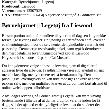
Kategori:
Børnehjørnet || Legetøj
Producent:
Liewood
Varenummer:
13507529
EAN:
Vurderet til 3.5 ud af 5 stjerner baseret på 12 anmeldelser
Børnehjørnet || Legetøj fra Liewood
En stor portion online forhandlere tilbyder nu til dags en lang række
forskellige leveringsmåder. En yndling er efterhånden at få leveret til
et afhentningssted, hvor du selv henter de nyindkøbte varer når det
passer dig. Denne er jo usædvanlig enkel, samt typisk derudover
den mest betalelige leveringsmetode ved køb af Liewood
Hagesmæk i silicone – 2-pak – Cat Mustard.
Du kan ydermere vælge at bestille levering hjem til dig eller til
adressen hvor du arbejder. Fragtløsningen viser sig jævnligt en sjat
mere bekostelig, men ydermere ret så fremkommelig. Den
prisbilligste leveringsversion kan ikke modsiges at være at hente
pakken selv, men den mulighed kræver at du bor med kort afstand til
online webshoppens tilholdssted.
Antal dages levering på Børnehjørnet || Legetøj kan være vældig
bestemmende i tilfælde af at du har brug for varerne inden for få
dage, så i det øjemed er det tydeligvis relevant at du studerer det