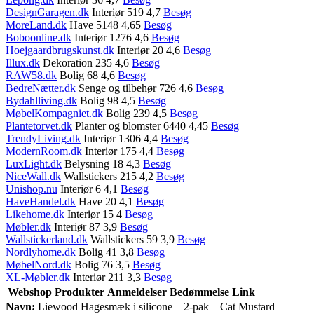
DesignGaragen.dk
Interiør 519 4,7
Besøg
MoreLand.dk
Have 5148 4,65
Besøg
Boboonline.dk
Interiør 1276 4,6
Besøg
Hoejgaardbrugskunst.dk
Interiør 20 4,6
Besøg
Illux.dk
Dekoration 235 4,6
Besøg
RAW58.dk
Bolig 68 4,6
Besøg
BedreNætter.dk
Senge og tilbehør 726 4,6
Besøg
Bydahlliving.dk
Bolig 98 4,5
Besøg
MøbelKompagniet.dk
Bolig 239 4,5
Besøg
Plantetorvet.dk
Planter og blomster 6440 4,45
Besøg
TrendyLiving.dk
Interiør 1306 4,4
Besøg
ModernRoom.dk
Interiør 175 4,4
Besøg
LuxLight.dk
Belysning 18 4,3
Besøg
NiceWall.dk
Wallstickers 215 4,2
Besøg
Unishop.nu
Interiør 6 4,1
Besøg
HaveHandel.dk
Have 20 4,1
Besøg
Likehome.dk
Interiør 15 4
Besøg
Møbler.dk
Interiør 87 3,9
Besøg
Wallstickerland.dk
Wallstickers 59 3,9
Besøg
Nordlyhome.dk
Bolig 41 3,8
Besøg
MøbelNord.dk
Bolig 76 3,5
Besøg
XL-Møbler.dk
Interiør 211 3,3
Besøg
Webshop
Produkter
Anmeldelser
Bedømmelse
Link
Navn:
Liewood Hagesmæk i silicone – 2-pak – Cat Mustard