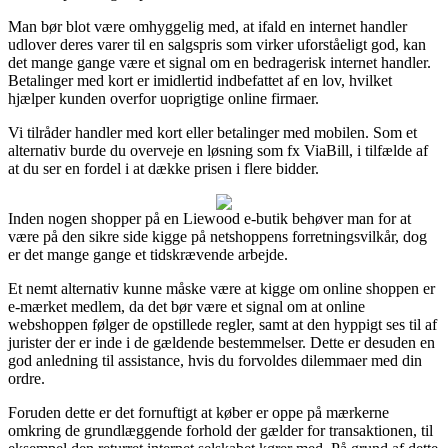
Man bør blot være omhyggelig med, at ifald en internet handler
udlover deres varer til en salgspris som virker uforståeligt god, kan
det mange gange være et signal om en bedragerisk internet handler.
Betalinger med kort er imidlertid indbefattet af en lov, hvilket
hjælper kunden overfor uoprigtige online firmaer.
Vi tilråder handler med kort eller betalinger med mobilen. Som et
alternativ burde du overveje en løsning som fx ViaBill, i tilfælde af
at du ser en fordel i at dække prisen i flere bidder.
Inden nogen shopper på en Liewood e-butik behøver man for at
være på den sikre side kigge på netshoppens forretningsvilkår, dog
er det mange gange et tidskrævende arbejde.
Et nemt alternativ kunne måske være at kigge om online shoppen er
e-mærket medlem, da det bør være et signal om at online
webshoppen følger de opstillede regler, samt at den hyppigt ses til af
jurister der er inde i de gældende bestemmelser. Dette er desuden en
god anledning til assistance, hvis du forvoldes dilemmaer med din
ordre.
Foruden dette er det fornuftigt at køber er oppe på mærkerne
omkring de grundlæggende forhold der gælder for transaktionen, til