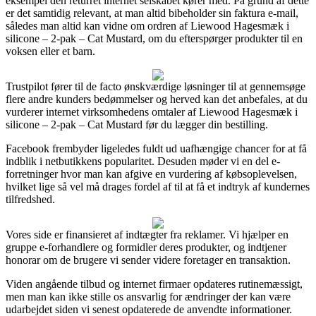
eksempel den returret internet selskabet kører med. På grund af dette
er det samtidig relevant, at man altid bibeholder sin faktura e-mail,
således man altid kan vidne om ordren af Liewood Hagesmæk i
silicone – 2-pak – Cat Mustard, om du efterspørger produkter til en
voksen eller et barn.
Trustpilot fører til de facto ønskværdige løsninger til at gennemsøge
flere andre kunders bedømmelser og herved kan det anbefales, at du
vurderer internet virksomhedens omtaler af Liewood Hagesmæk i
silicone – 2-pak – Cat Mustard før du lægger din bestilling.
Facebook frembyder ligeledes fuldt ud uafhængige chancer for at få
indblik i netbutikkens popularitet. Desuden møder vi en del e-
forretninger hvor man kan afgive en vurdering af købsoplevelsen,
hvilket lige så vel må drages fordel af til at få et indtryk af kundernes
tilfredshed.
Vores side er finansieret af indtægter fra reklamer. Vi hjælper en
gruppe e-forhandlere og formidler deres produkter, og indtjener
honorar om de brugere vi sender videre foretager en transaktion.
Viden angående tilbud og internet firmaer opdateres rutinemæssigt,
men man kan ikke stille os ansvarlig for ændringer der kan være
udarbejdet siden vi senest opdaterede de anvendte informationer.