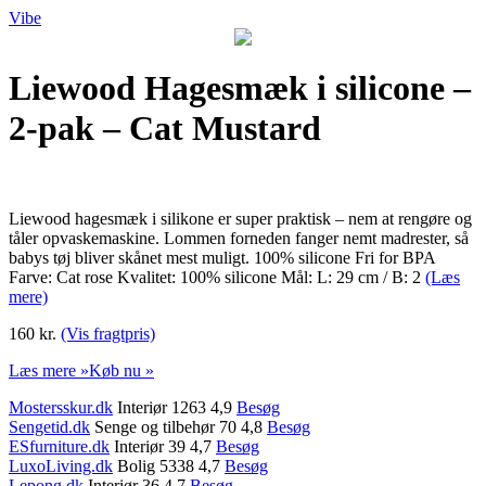
Vibe
Liewood Hagesmæk i silicone –
2-pak – Cat Mustard
Liewood hagesmæk i silikone er super praktisk – nem at rengøre og
tåler opvaskemaskine. Lommen forneden fanger nemt madrester, så
babys tøj bliver skånet mest muligt. 100% silicone Fri for BPA
Farve: Cat rose Kvalitet: 100% silicone Mål: L: 29 cm / B: 2
(Læs
mere)
160 kr.
(Vis fragtpris)
Læs mere »
Køb nu »
Mostersskur.dk
Interiør 1263 4,9
Besøg
Sengetid.dk
Senge og tilbehør 70 4,8
Besøg
ESfurniture.dk
Interiør 39 4,7
Besøg
LuxoLiving.dk
Bolig 5338 4,7
Besøg
Lepong.dk
Interiør 36 4,7
Besøg