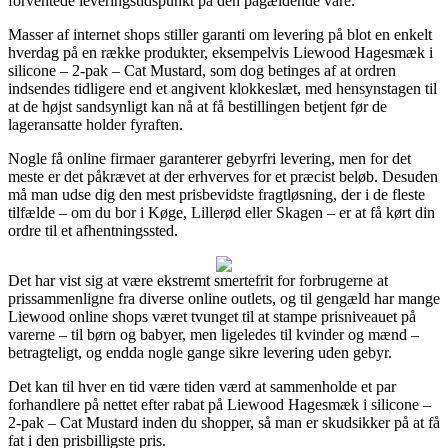
forventede leveringstidspunkt på den pågældende vare.
Masser af internet shops stiller garanti om levering på blot en enkelt
hverdag på en række produkter, eksempelvis Liewood Hagesmæk i
silicone – 2-pak – Cat Mustard, som dog betinges af at ordren
indsendes tidligere end et angivent klokkeslæt, med hensynstagen til
at de højst sandsynligt kan nå at få bestillingen betjent før de
lageransatte holder fyraften.
Nogle få online firmaer garanterer gebyrfri levering, men for det
meste er det påkrævet at der erhverves for et præcist beløb. Desuden
må man udse dig den mest prisbevidste fragtløsning, der i de fleste
tilfælde – om du bor i Køge, Lillerød eller Skagen – er at få kørt din
ordre til et afhentningssted.
Det har vist sig at være ekstremt smertefrit for forbrugerne at
prissammenligne fra diverse online outlets, og til gengæld har mange
Liewood online shops været tvunget til at stampe prisniveauet på
varerne – til børn og babyer, men ligeledes til kvinder og mænd –
betragteligt, og endda nogle gange sikre levering uden gebyr.
Det kan til hver en tid være tiden værd at sammenholde et par
forhandlere på nettet efter rabat på Liewood Hagesmæk i silicone –
2-pak – Cat Mustard inden du shopper, så man er skudsikker på at få
fat i den prisbilligste pris.