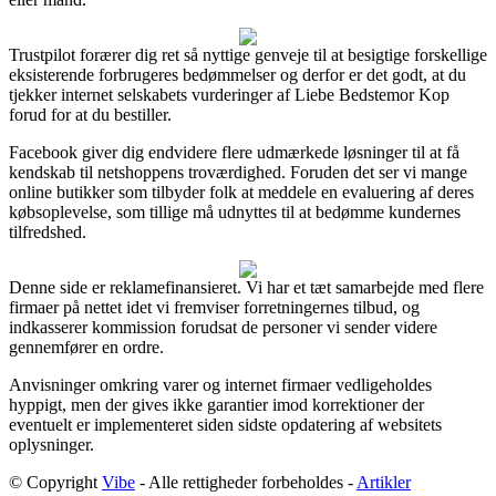
Trustpilot forærer dig ret så nyttige genveje til at besigtige forskellige
eksisterende forbrugeres bedømmelser og derfor er det godt, at du
tjekker internet selskabets vurderinger af Liebe Bedstemor Kop
forud for at du bestiller.
Facebook giver dig endvidere flere udmærkede løsninger til at få
kendskab til netshoppens troværdighed. Foruden det ser vi mange
online butikker som tilbyder folk at meddele en evaluering af deres
købsoplevelse, som tillige må udnyttes til at bedømme kundernes
tilfredshed.
Denne side er reklamefinansieret. Vi har et tæt samarbejde med flere
firmaer på nettet idet vi fremviser forretningernes tilbud, og
indkasserer kommission forudsat de personer vi sender videre
gennemfører en ordre.
Anvisninger omkring varer og internet firmaer vedligeholdes
hyppigt, men der gives ikke garantier imod korrektioner der
eventuelt er implementeret siden sidste opdatering af websitets
oplysninger.
© Copyright
Vibe
- Alle rettigheder forbeholdes -
Artikler