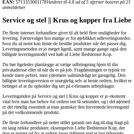
EAN:
5713353001178
Vurderet til 4.8 ud af 5 stjerner baseret på 21
anmeldelser
Service og stel || Krus og kopper fra Liebe
De fleste internet forhandlere giver til alt held flere muligheder for
levering. Førstevalget hos mange er for øjeblikket udleveringssteder,
hvor du så nemt kan hente de bestilte produkter når det passer dig.
Leveringsmetoden er jo meget ligetil, samt mange gange også den
billigste leveringsmodel ved køb af Liebe Bedstemor Kop.
Du bør ligeledes planlægge at vælge udbringning hjem til din
privatadresse eller til når du er på job. Fragtløsningen er typisk en
kende mere pebret, men ydermere ualmindeligt let gængelig. Den
billigste leveringsversion er unægtelig selv at hente ordren, hvilket er
betinget af at du opholder dig tæt på e-firmaets arbejdslager.
Leveringstiden på Service og stel || Krus og kopper er jo ekstremt
vital hvis man har behov for ordren om få sekunder, og i det øjemed
er det rimelig essentielt at man gransker den forventede leveringstid
på det vedkommende produkt.
De fleste forhandlere på nettet stiller garanti om dag-til-dag fragt på
en lang række produkter, eksempelvis Liebe Bedstemor Kop, der
dog er regnet ud fra at ordren laves tidligere end et fast tidspunkt,