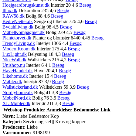
Hoejgaardbrugskunst.dk
Interiør 20 4,6
Besøg
Illux.dk
Dekoration 235 4,6
Besøg
RAW58.dk
Bolig 68 4,6
Besøg
BedreNætter.dk
Senge og tilbehør 726 4,6
Besøg
Bydahlliving.dk
Bolig 98 4,5
Besøg
MøbelKompagniet.dk
Bolig 239 4,5
Besøg
Plantetorvet.dk
Planter og blomster 6440 4,45
Besøg
TrendyLiving.dk
Interiør 1306 4,4
Besøg
ModernRoom.dk
Interiør 175 4,4
Besøg
LuxLight.dk
Belysning 18 4,3
Besøg
NiceWall.dk
Wallstickers 215 4,2
Besøg
Unishop.nu
Interiør 6 4,1
Besøg
HaveHandel.dk
Have 20 4,1
Besøg
Likehome.dk
Interiør 15 4
Besøg
Møbler.dk
Interiør 87 3,9
Besøg
Wallstickerland.dk
Wallstickers 59 3,9
Besøg
Nordlyhome.dk
Bolig 41 3,8
Besøg
MøbelNord.dk
Bolig 76 3,5
Besøg
XL-Møbler.dk
Interiør 211 3,3
Besøg
Webshop
Produkter
Anmeldelser
Bedømmelse
Link
Navn:
Liebe Bedstemor Kop
Kategori:
Service og stel || Krus og kopper
Producent:
Liebe
Varenummer:
9198199