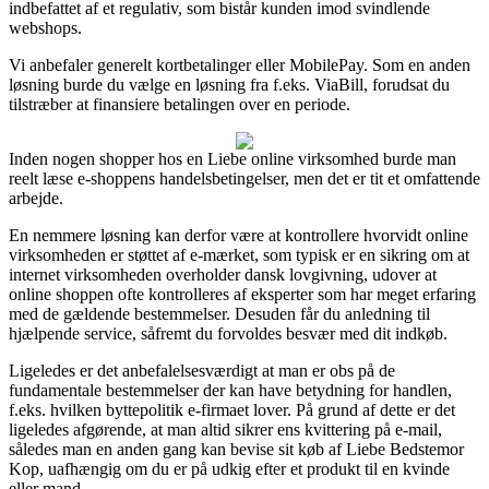
indbefattet af et regulativ, som bistår kunden imod svindlende
webshops.
Vi anbefaler generelt kortbetalinger eller MobilePay. Som en anden
løsning burde du vælge en løsning fra f.eks. ViaBill, forudsat du
tilstræber at finansiere betalingen over en periode.
Inden nogen shopper hos en Liebe online virksomhed burde man
reelt læse e-shoppens handelsbetingelser, men det er tit et omfattende
arbejde.
En nemmere løsning kan derfor være at kontrollere hvorvidt online
virksomheden er støttet af e-mærket, som typisk er en sikring om at
internet virksomheden overholder dansk lovgivning, udover at
online shoppen ofte kontrolleres af eksperter som har meget erfaring
med de gældende bestemmelser. Desuden får du anledning til
hjælpende service, såfremt du forvoldes besvær med dit indkøb.
Ligeledes er det anbefalelsesværdigt at man er obs på de
fundamentale bestemmelser der kan have betydning for handlen,
f.eks. hvilken byttepolitik e-firmaet lover. På grund af dette er det
ligeledes afgørende, at man altid sikrer ens kvittering på e-mail,
således man en anden gang kan bevise sit køb af Liebe Bedstemor
Kop, uafhængig om du er på udkig efter et produkt til en kvinde
eller mand.