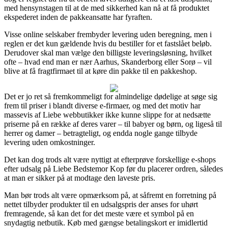
med hensynstagen til at de med sikkerhed kan nå at få produktet
ekspederet inden de pakkeansatte har fyraften.
Visse online selskaber frembyder levering uden beregning, men i
reglen er det kun gældende hvis du bestiller for et fastslået beløb.
Derudover skal man vælge den billigste leveringsløsning, hvilket
ofte – hvad end man er nær Aarhus, Skanderborg eller Sorø – vil
blive at få fragtfirmaet til at køre din pakke til en pakkeshop.
Det er jo ret så fremkommeligt for almindelige dødelige at søge sig
frem til priser i blandt diverse e-firmaer, og med det motiv har
massevis af Liebe webbutikker ikke kunne slippe for at nedsætte
priserne på en række af deres varer – til babyer og børn, og ligeså til
herrer og damer – betragteligt, og endda nogle gange tilbyde
levering uden omkostninger.
Det kan dog trods alt være nyttigt at efterprøve forskellige e-shops
efter udsalg på Liebe Bedstemor Kop før du placerer ordren, således
at man er sikker på at modtage den laveste pris.
Man bør trods alt være opmærksom på, at såfremt en forretning på
nettet tilbyder produkter til en udsalgspris der anses for uhørt
fremragende, så kan det for det meste være et symbol på en
snydagtig netbutik. Køb med gængse betalingskort er imidlertid