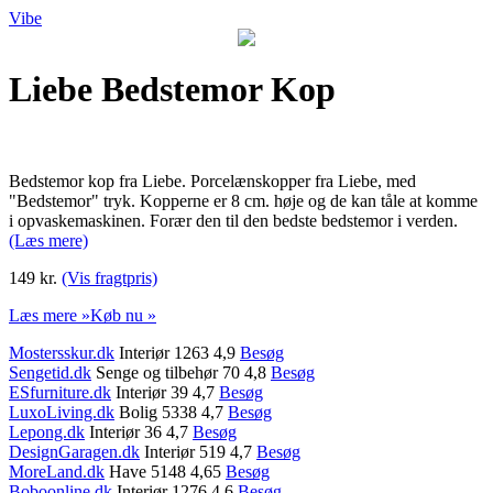
Vibe
Liebe Bedstemor Kop
Bedstemor kop fra Liebe. Porcelænskopper fra Liebe, med
"Bedstemor" tryk. Kopperne er 8 cm. høje og de kan tåle at komme
i opvaskemaskinen. Forær den til den bedste bedstemor i verden.
(Læs mere)
149 kr.
(Vis fragtpris)
Læs mere »
Køb nu »
Mostersskur.dk
Interiør 1263 4,9
Besøg
Sengetid.dk
Senge og tilbehør 70 4,8
Besøg
ESfurniture.dk
Interiør 39 4,7
Besøg
LuxoLiving.dk
Bolig 5338 4,7
Besøg
Lepong.dk
Interiør 36 4,7
Besøg
DesignGaragen.dk
Interiør 519 4,7
Besøg
MoreLand.dk
Have 5148 4,65
Besøg
Boboonline.dk
Interiør 1276 4,6
Besøg