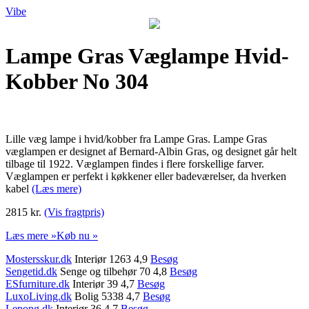
Vibe
Lampe Gras Væglampe Hvid-
Kobber No 304
Lille væg lampe i hvid/kobber fra Lampe Gras. Lampe Gras
væglampen er designet af Bernard-Albin Gras, og designet går helt
tilbage til 1922. Væglampen findes i flere forskellige farver.
Væglampen er perfekt i køkkener eller badeværelser, da hverken
kabel
(Læs mere)
2815 kr.
(Vis fragtpris)
Læs mere »
Køb nu »
Mostersskur.dk
Interiør 1263 4,9
Besøg
Sengetid.dk
Senge og tilbehør 70 4,8
Besøg
ESfurniture.dk
Interiør 39 4,7
Besøg
LuxoLiving.dk
Bolig 5338 4,7
Besøg
Lepong.dk
Interiør 36 4,7
Besøg