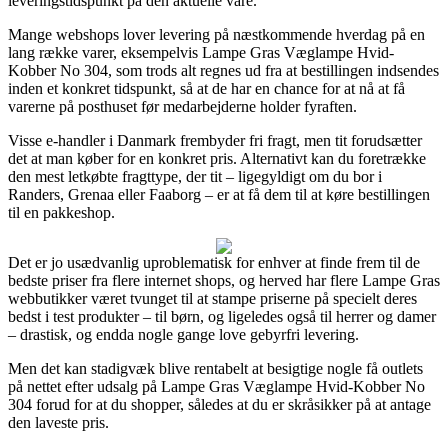
leveringstidspunkt på den aktuelle vare.
Mange webshops lover levering på næstkommende hverdag på en
lang række varer, eksempelvis Lampe Gras Væglampe Hvid-
Kobber No 304, som trods alt regnes ud fra at bestillingen indsendes
inden et konkret tidspunkt, så at de har en chance for at nå at få
varerne på posthuset før medarbejderne holder fyraften.
Visse e-handler i Danmark frembyder fri fragt, men tit forudsætter
det at man køber for en konkret pris. Alternativt kan du foretrække
den mest letkøbte fragttype, der tit – ligegyldigt om du bor i
Randers, Grenaa eller Faaborg – er at få dem til at køre bestillingen
til en pakkeshop.
Det er jo usædvanlig uproblematisk for enhver at finde frem til de
bedste priser fra flere internet shops, og herved har flere Lampe Gras
webbutikker været tvunget til at stampe priserne på specielt deres
bedst i test produkter – til børn, og ligeledes også til herrer og damer
– drastisk, og endda nogle gange love gebyrfri levering.
Men det kan stadigvæk blive rentabelt at besigtige nogle få outlets
på nettet efter udsalg på Lampe Gras Væglampe Hvid-Kobber No
304 forud for at du shopper, således at du er skråsikker på at antage
den laveste pris.