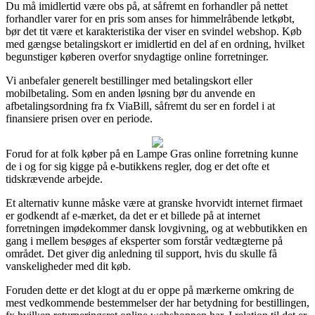
Du må imidlertid være obs på, at såfremt en forhandler på nettet
forhandler varer for en pris som anses for himmelråbende letkøbt,
bør det tit være et karakteristika der viser en svindel webshop. Køb
med gængse betalingskort er imidlertid en del af en ordning, hvilket
begunstiger køberen overfor snydagtige online forretninger.
Vi anbefaler generelt bestillinger med betalingskort eller
mobilbetaling. Som en anden løsning bør du anvende en
afbetalingsordning fra fx ViaBill, såfremt du ser en fordel i at
finansiere prisen over en periode.
Forud for at folk køber på en Lampe Gras online forretning kunne
de i og for sig kigge på e-butikkens regler, dog er det ofte et
tidskrævende arbejde.
Et alternativ kunne måske være at granske hvorvidt internet firmaet
er godkendt af e-mærket, da det er et billede på at internet
forretningen imødekommer dansk lovgivning, og at webbutikken en
gang i mellem besøges af eksperter som forstår vedtægterne på
området. Det giver dig anledning til support, hvis du skulle få
vanskeligheder med dit køb.
Foruden dette er det klogt at du er oppe på mærkerne omkring de
mest vedkommende bestemmelser der har betydning for bestillingen,