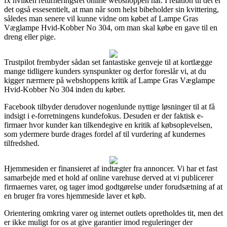
fx hvilken returneringsret online webshoppen har. I relation til det er
det også essesentielt, at man når som helst bibeholder sin kvittering,
således man senere vil kunne vidne om købet af Lampe Gras
Væglampe Hvid-Kobber No 304, om man skal købe en gave til en
dreng eller pige.
Trustpilot frembyder sådan set fantastiske genveje til at kortlægge
mange tidligere kunders synspunkter og derfor foreslår vi, at du
kigger nærmere på webshoppens kritik af Lampe Gras Væglampe
Hvid-Kobber No 304 inden du køber.
Facebook tilbyder derudover nogenlunde nyttige løsninger til at få
indsigt i e-forretningens kundefokus. Desuden er der faktisk e-
firmaer hvor kunder kan tilkendegive en kritik af købsoplevelsen,
som ydermere burde drages fordel af til vurdering af kundernes
tilfredshed.
Hjemmesiden er finansieret af indtægter fra annoncer. Vi har et fast
samarbejde med et hold af online varehuse derved at vi publicerer
firmaernes varer, og tager imod godtgørelse under forudsætning af at
en bruger fra vores hjemmeside laver et køb.
Orientering omkring varer og internet outlets opretholdes tit, men det
er ikke muligt for os at give garantier imod reguleringer der