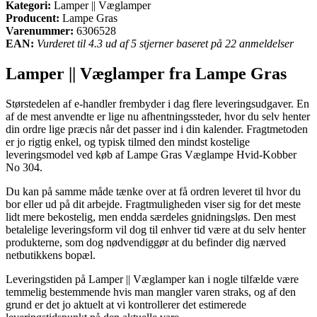
Kategori:
Lamper || Væglamper
Producent:
Lampe Gras
Varenummer:
6306528
EAN:
Vurderet til 4.3 ud af 5 stjerner baseret på 22 anmeldelser
Lamper || Væglamper fra Lampe Gras
Størstedelen af e-handler frembyder i dag flere leveringsudgaver. En
af de mest anvendte er lige nu afhentningssteder, hvor du selv henter
din ordre lige præcis når det passer ind i din kalender. Fragtmetoden
er jo rigtig enkel, og typisk tilmed den mindst kostelige
leveringsmodel ved køb af Lampe Gras Væglampe Hvid-Kobber
No 304.
Du kan på samme måde tænke over at få ordren leveret til hvor du
bor eller ud på dit arbejde. Fragtmuligheden viser sig for det meste
lidt mere bekostelig, men endda særdeles gnidningsløs. Den mest
betalelige leveringsform vil dog til enhver tid være at du selv henter
produkterne, som dog nødvendiggør at du befinder dig nærved
netbutikkens bopæl.
Leveringstiden på Lamper || Væglamper kan i nogle tilfælde være
temmelig bestemmende hvis man mangler varen straks, og af den
grund er det jo aktuelt at vi kontrollerer det estimerede