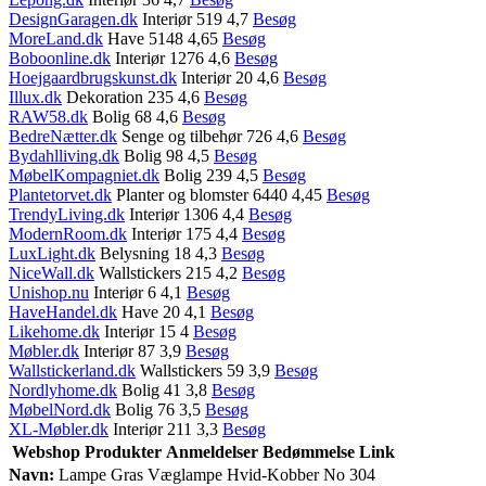
DesignGaragen.dk
Interiør 519 4,7
Besøg
MoreLand.dk
Have 5148 4,65
Besøg
Boboonline.dk
Interiør 1276 4,6
Besøg
Hoejgaardbrugskunst.dk
Interiør 20 4,6
Besøg
Illux.dk
Dekoration 235 4,6
Besøg
RAW58.dk
Bolig 68 4,6
Besøg
BedreNætter.dk
Senge og tilbehør 726 4,6
Besøg
Bydahlliving.dk
Bolig 98 4,5
Besøg
MøbelKompagniet.dk
Bolig 239 4,5
Besøg
Plantetorvet.dk
Planter og blomster 6440 4,45
Besøg
TrendyLiving.dk
Interiør 1306 4,4
Besøg
ModernRoom.dk
Interiør 175 4,4
Besøg
LuxLight.dk
Belysning 18 4,3
Besøg
NiceWall.dk
Wallstickers 215 4,2
Besøg
Unishop.nu
Interiør 6 4,1
Besøg
HaveHandel.dk
Have 20 4,1
Besøg
Likehome.dk
Interiør 15 4
Besøg
Møbler.dk
Interiør 87 3,9
Besøg
Wallstickerland.dk
Wallstickers 59 3,9
Besøg
Nordlyhome.dk
Bolig 41 3,8
Besøg
MøbelNord.dk
Bolig 76 3,5
Besøg
XL-Møbler.dk
Interiør 211 3,3
Besøg
Webshop
Produkter
Anmeldelser
Bedømmelse
Link
Navn:
Lampe Gras Væglampe Hvid-Kobber No 304