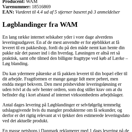
Producent:
WAM
Varenummer:
18516869
EAN:
Vurderet til 4.4 ud af 5 stjerner baseret på 3 anmeldelser
Løgblandinger fra WAM
En lang række internet selskaber yder i vore dage alverdens
leveringsudgaver. En af de mest anvendte er for øjeblikket at få
leveret til en pakkeshop, fordi du på den måde nemt kan hente din
pakke når det passer ind i din hverdag. Løsningen er altså ret så
praktisk, samt ofte tilmed den billigste fragttype ved køb af Lærke –
Løg blanding.
Du kan ydermere påtænke at få pakken leveret til din bopæl eller til
dit arbejde. Fragtformen er mange gange lidt mere pebret, men
endda meget bekvem. Den mest prisbevidste leveringsløsning er
uden tvivl at du selv henter ordren, som dog stiller krav om at du
befinder dig i kort afstand af internet virksomhedens arbejdslager.
Antal dages levering på Løgblandinger er selvfølgelig temmelig
udslagsgivende hvis du mangler produkterne om få sekunder, og
derfor er det rigtig relevant at vi tjekker den estimerede leveringsdato
ved det aktuelle produkt.
En masse netshops i Danmark reklamerer med 1 dags levering på de