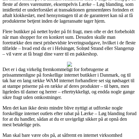
fleste af deres varenumre, eksempelvis Lærke – Løg blanding, som
imidlertid er underforstået at transaktionen gennemføres forinden et
aftalt klokkeslæt, med hensynstagen til at de garanteret kan nå at få
produkterne betjent inden de lageransatte tager hjem.
Flere butikker på nettet byder på fri fragt, men ofte er det forbeholdt
når man shopper for en konkret sum. Desuden skulle man
foretrække den mest prisbevidste leveringsudgave, hvilket i de fleste
tilfælde – hvad end du er i Helsingør, Solrød Strand eller Slangerup
– vil være at få bragt dine varer til en pakkeshop.
Det er i dag virkelig fremkommeligt for forbrugerne at
prissammenligne på forskellige internet butikker i Danmark, og til
tak har en lang række WAM internet forhandlere set sig nødsaget til
at stampe priserne på en række af deres produkter – til børn, men
ligeledes til damer og herrer – eftertrykkeligt, og endda nogle gange
sikre fragt uden omkostninger.
Men det kan ikke desto mindre blive nyttigt at udforske nogle
forskellige internet outlets efter rabat på Lærke – Løg blanding forud
for at du handler, sådan at du er usvigeligt sikker på at opnå den
mest betalelige pris.
Man skal bare være obs på, at såfremt en internet virksomhed