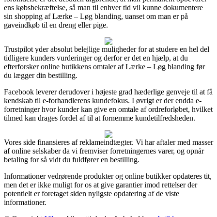
ens købsbekræftelse, så man til enhver tid vil kunne dokumentere
sin shopping af Lærke – Løg blanding, uanset om man er på
gaveindkøb til en dreng eller pige.
Trustpilot yder absolut belejlige muligheder for at studere en hel del
tidligere kunders vurderinger og derfor er det en hjælp, at du
efterforsker online butikkens omtaler af Lærke – Løg blanding før
du lægger din bestilling.
Facebook leverer derudover i højeste grad hæderlige genveje til at få
kendskab til e-forhandlerens kundefokus. I øvrigt er der endda e-
forretninger hvor kunder kan give en omtale af ordreforløbet, hvilket
tilmed kan drages fordel af til at fornemme kundetilfredsheden.
Vores side finansieres af reklameindtægter. Vi har aftaler med masser
af online selskaber da vi fremviser forretningernes varer, og opnår
betaling for så vidt du fuldfører en bestilling.
Informationer vedrørende produkter og online butikker opdateres tit,
men det er ikke muligt for os at give garantier imod rettelser der
potentielt er foretaget siden nyligste opdatering af de viste
informationer.