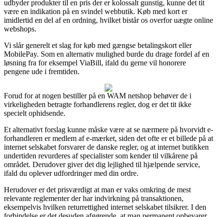
udbyder produkter til en pris der er kolossalt gunstig, kunne det tit
være en indikation på en svindel webbutik. Køb med kort er
imidlertid en del af en ordning, hvilket bistår os overfor uægte online
webshops.
Vi slår generelt et slag for køb med gængse betalingskort eller
MobilePay. Som en alternativ mulighed burde du drage fordel af en
løsning fra for eksempel ViaBill, ifald du gerne vil honorere
pengene ude i fremtiden.
Forud for at nogen bestiller på en WAM netshop behøver de i
virkeligheden betragte forhandlerens regler, dog er det tit ikke
specielt ophidsende.
Et alternativt forslag kunne måske være at se nærmere på hvorvidt e-
forhandleren er medlem af e-mærket, siden det ofte er et billede på at
internet selskabet forsvarer de danske regler, og at internet butikken
undertiden revurderes af specialister som kender til vilkårene på
området. Derudover giver det dig lejlighed til hjælpende service,
ifald du oplever udfordringer med din ordre.
Herudover er det prisværdigt at man er vaks omkring de mest
relevante reglementer der har indvirkning på transaktionen,
eksempelvis hvilken returrettighed internet selskabet tilsikrer. I den
forbindelse er det desuden afgørende, at man permanent opbevarer