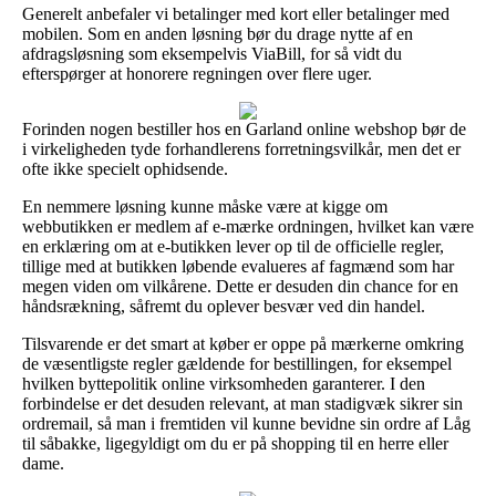
Generelt anbefaler vi betalinger med kort eller betalinger med
mobilen. Som en anden løsning bør du drage nytte af en
afdragsløsning som eksempelvis ViaBill, for så vidt du
efterspørger at honorere regningen over flere uger.
Forinden nogen bestiller hos en Garland online webshop bør de
i virkeligheden tyde forhandlerens forretningsvilkår, men det er
ofte ikke specielt ophidsende.
En nemmere løsning kunne måske være at kigge om
webbutikken er medlem af e-mærke ordningen, hvilket kan være
en erklæring om at e-butikken lever op til de officielle regler,
tillige med at butikken løbende evalueres af fagmænd som har
megen viden om vilkårene. Dette er desuden din chance for en
håndsrækning, såfremt du oplever besvær ved din handel.
Tilsvarende er det smart at køber er oppe på mærkerne omkring
de væsentligste regler gældende for bestillingen, for eksempel
hvilken byttepolitik online virksomheden garanterer. I den
forbindelse er det desuden relevant, at man stadigvæk sikrer sin
ordremail, så man i fremtiden vil kunne bevidne sin ordre af Låg
til såbakke, ligegyldigt om du er på shopping til en herre eller
dame.