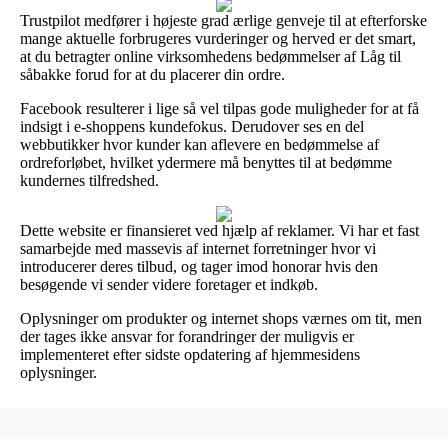
Trustpilot medfører i højeste grad ærlige genveje til at efterforske
mange aktuelle forbrugeres vurderinger og herved er det smart,
at du betragter online virksomhedens bedømmelser af Låg til
såbakke forud for at du placerer din ordre.
Facebook resulterer i lige så vel tilpas gode muligheder for at få
indsigt i e-shoppens kundefokus. Derudover ses en del
webbutikker hvor kunder kan aflevere en bedømmelse af
ordreforløbet, hvilket ydermere må benyttes til at bedømme
kundernes tilfredshed.
Dette website er finansieret ved hjælp af reklamer. Vi har et fast
samarbejde med massevis af internet forretninger hvor vi
introducerer deres tilbud, og tager imod honorar hvis den
besøgende vi sender videre foretager et indkøb.
Oplysninger om produkter og internet shops værnes om tit, men
der tages ikke ansvar for forandringer der muligvis er
implementeret efter sidste opdatering af hjemmesidens
oplysninger.