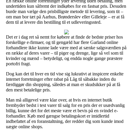
En række online forretninger yder levering uden betaling, men
undertiden kun såfremt der indkøbes for en fastsat pris. Desuden
burde man vælge den prisbilligste metode til levering, som tit –
om man bor tæt på Aarhus, Brønderslev eller Gilleleje – er at få
dem til at levere din bestilling til et udleveringssted.
Det er i dag ret så nemt for købere at finde de bedste priser hos
forskellige e-firmaer, og til gengæld har flere Garland online
forhandlere ikke kunne lade være med at sænke salgsværdien på
en række af deres varer – til piger og drenge, lige så vel som til
kvinder og mænd – betydeligt, og endda nogle gange præstere
portofri fragt.
Dog kan det til hver en tid vise sig lukrativt at inspicere enkelte
internet forretninger efter rabat på Låg til såbakke inden du
færdiggør din shopping, således at man er skudsikker på at få
den mest betalelige pris.
Man må alligevel være klar over, at hvis en internet butik
frembyder bedst i test varer til salg for en pris der er usædvanlig
billig, kunne det for det meste være et bevis på en svindel e-
forhandler. Køb med gængse betalingskort er imidlertid
indbefattet af en foranstaltning, der redder dig som kunde imod
uægte online shops.