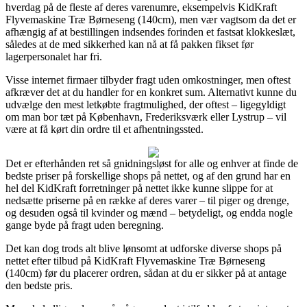
hverdag på de fleste af deres varenumre, eksempelvis KidKraft
Flyvemaskine Træ Børneseng (140cm), men vær vagtsom da det er
afhængig af at bestillingen indsendes forinden et fastsat klokkeslæt,
således at de med sikkerhed kan nå at få pakken fikset før
lagerpersonalet har fri.
Visse internet firmaer tilbyder fragt uden omkostninger, men oftest
afkræver det at du handler for en konkret sum. Alternativt kunne du
udvælge den mest letkøbte fragtmulighed, der oftest – ligegyldigt
om man bor tæt på København, Frederiksværk eller Lystrup – vil
være at få kørt din ordre til et afhentningssted.
Det er efterhånden ret så gnidningsløst for alle og enhver at finde de
bedste priser på forskellige shops på nettet, og af den grund har en
hel del KidKraft forretninger på nettet ikke kunne slippe for at
nedsætte priserne på en række af deres varer – til piger og drenge,
og desuden også til kvinder og mænd – betydeligt, og endda nogle
gange byde på fragt uden beregning.
Det kan dog trods alt blive lønsomt at udforske diverse shops på
nettet efter tilbud på KidKraft Flyvemaskine Træ Børneseng
(140cm) før du placerer ordren, sådan at du er sikker på at antage
den bedste pris.