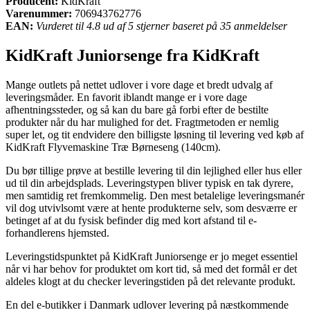
Producent:
KidKraft
Varenummer:
706943762776
EAN:
Vurderet til 4.8 ud af 5 stjerner baseret på 35 anmeldelser
KidKraft Juniorsenge fra KidKraft
Mange outlets på nettet udlover i vore dage et bredt udvalg af
leveringsmåder. En favorit iblandt mange er i vore dage
afhentningssteder, og så kan du bare gå forbi efter de bestilte
produkter når du har mulighed for det. Fragtmetoden er nemlig
super let, og tit endvidere den billigste løsning til levering ved køb af
KidKraft Flyvemaskine Træ Børneseng (140cm).
Du bør tillige prøve at bestille levering til din lejlighed eller hus eller
ud til din arbejdsplads. Leveringstypen bliver typisk en tak dyrere,
men samtidig ret fremkommelig. Den mest betalelige leveringsmanér
vil dog utvivlsomt være at hente produkterne selv, som desværre er
betinget af at du fysisk befinder dig med kort afstand til e-
forhandlerens hjemsted.
Leveringstidspunktet på KidKraft Juniorsenge er jo meget essentiel
når vi har behov for produktet om kort tid, så med det formål er det
aldeles klogt at du checker leveringstiden på det relevante produkt.
En del e-butikker i Danmark udlover levering på næstkommende