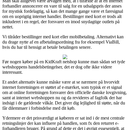
Man skal alligevel være årvågen med, at i tilfælde af at en internet
forhandler annoncerer en vare til salg for en udsalgspris der anses
for mystisk fordelagtig, så kan det mange gange være et faresignal
om en uoprigtig internet handler. Bestillinger med kort er trods alt
inkluderet i en regel, der forsvarer en imod snydagtige outlets på
nettet.
Vi tilråder bestillinger med kort eller mobilbetaling. Alternativt kan
du drage nytte af en afbetalingsordning fra for eksempel ViaBill,
hvis du har til hensigt at betale betalingen senere.
Før nogen køber på en KidKraft netshop kunne man sådan set tyde
webshoppens handelsbetingelser, det er dog ofte ikke videre
interessant.
Et andet alternativ kunne måske være at se nærmere på hvorvidt
internet forretningen er støttet af e-mærket, som typisk er et signal
om at online forretningen forsvarer den officielle danske lovgivning,
samt at internet webshoppen nu og da revideres af fagfolk der har
indsigt i de gældende vilkår. Det giver dig lejlighed til støtte, når du
får dilemmaer i forbindelse med dit køb.
Ydermere er det prisværdigt at køberen er sat ind i de mest centrale
retningslinjer der kan influere på handlen, som fx den returret e-
forhandleren bruger. På grund af dette er det i øvrigt essesentielt, at