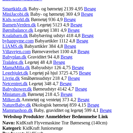
Smartkidz.dk
Baby- og børnetøj 2139 4,95
Besøg
MiniJacobi.dk
Baby- og børnetøj 369 4,9
Besøg
Kids-world.dk
Børnetøj 936 4,9
Besøg
BarnetsVerden.dk
Legetøj 5123 4,9
Besøg
Børnibalance.dk
Legetøj 1381 4,9
Besøg
Koalabarn.dk
Babybæring udstyr 418 4,8
Besøg
byhappyme.com
Babyartikler 1112 4,8
Besøg
LIAMS.dk
Babyartikler 384 4,8
Besøg
Villavejen.com
Børneværelset 1100 4,8
Besøg
Babyplan.dk
Graviditet 94 4,8
Besøg
Tralaleg.dk
Legetøj 48 4,8
Besøg
MamaMilla.dk
Babyudstyr 126 4,75
Besøg
Legehjulet.dk
Legetøj på hjul 3725 4,75
Besøg
Livrig.dk
Småbørnsudstyr 218 4,7
Besøg
Netcentret.dk
Legetøj 348 4,7
Besøg
Babyshower.dk
Børneudstyr 4142 4,7
Besøg
Miniature.dk
Børnetøj 218 4,5
Besøg
Milker.dk
Ammetøj og ventetøj 373 4,2
Besøg
NatureBaby.dk
Økologisk børnetøj 859 4,15
Besøg
Mammashop.dk
Baby, graviditet og legetøj 599 4,1
Besøg
Webshop
Produkter
Anmeldelser
Bedømmelse
Link
Navn:
KidKraft Flyvemaskine Træ Børneseng (140cm)
Kategori:
KidKraft Juniorsenge