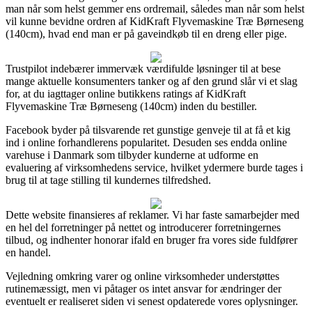
man når som helst gemmer ens ordremail, således man når som helst
vil kunne bevidne ordren af KidKraft Flyvemaskine Træ Børneseng
(140cm), hvad end man er på gaveindkøb til en dreng eller pige.
Trustpilot indebærer immervæk værdifulde løsninger til at bese
mange aktuelle konsumenters tanker og af den grund slår vi et slag
for, at du iagttager online butikkens ratings af KidKraft
Flyvemaskine Træ Børneseng (140cm) inden du bestiller.
Facebook byder på tilsvarende ret gunstige genveje til at få et kig
ind i online forhandlerens popularitet. Desuden ses endda online
varehuse i Danmark som tilbyder kunderne at udforme en
evaluering af virksomhedens service, hvilket ydermere burde tages i
brug til at tage stilling til kundernes tilfredshed.
Dette website finansieres af reklamer. Vi har faste samarbejder med
en hel del forretninger på nettet og introducerer forretningernes
tilbud, og indhenter honorar ifald en bruger fra vores side fuldfører
en handel.
Vejledning omkring varer og online virksomheder understøttes
rutinemæssigt, men vi påtager os intet ansvar for ændringer der
eventuelt er realiseret siden vi senest opdaterede vores oplysninger.