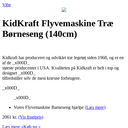
Vibe
KidKraft Flyvemaskine Træ
Børneseng (140cm)
Kidkraft har produceret og udviklet træ legetøj siden 1968, og er en
af de _x000D_
største producenter i USA. Kvaliteten på Kidkraft er helt i top og
designet _x000D_
tilfredstiller selv de mest kræsne forbrugere.
_x000D_
_x000D_
Vores Flyvemaskine Barneseng hjælpe
(Læs mere)
2061 kr.
(Vis fragtpris)
Læs mere »
Køb nu »