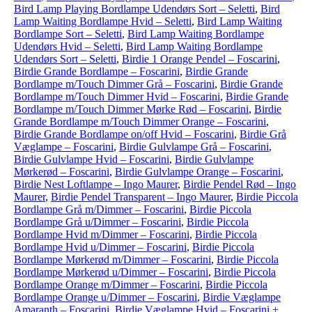
Bird Lamp Playing Bordlampe Udendørs Sort – Seletti
,
Bird
Lamp Waiting Bordlampe Hvid – Seletti
,
Bird Lamp Waiting
Bordlampe Sort – Seletti
,
Bird Lamp Waiting Bordlampe
Udendørs Hvid – Seletti
,
Bird Lamp Waiting Bordlampe
Udendørs Sort – Seletti
,
Birdie 1 Orange Pendel – Foscarini
,
Birdie Grande Bordlampe – Foscarini
,
Birdie Grande
Bordlampe m/Touch Dimmer Grå – Foscarini
,
Birdie Grande
Bordlampe m/Touch Dimmer Hvid – Foscarini
,
Birdie Grande
Bordlampe m/Touch Dimmer Mørke Rød – Foscarini
,
Birdie
Grande Bordlampe m/Touch Dimmer Orange – Foscarini
,
Birdie Grande Bordlampe on/off Hvid – Foscarini
,
Birdie Grå
Væglampe – Foscarini
,
Birdie Gulvlampe Grå – Foscarini
,
Birdie Gulvlampe Hvid – Foscarini
,
Birdie Gulvlampe
Mørkerød – Foscarini
,
Birdie Gulvlampe Orange – Foscarini
,
Birdie Nest Loftlampe – Ingo Maurer
,
Birdie Pendel Rød – Ingo
Maurer
,
Birdie Pendel Transparent – Ingo Maurer
,
Birdie Piccola
Bordlampe Grå m/Dimmer – Foscarini
,
Birdie Piccola
Bordlampe Grå u/Dimmer – Foscarini
,
Birdie Piccola
Bordlampe Hvid m/Dimmer – Foscarini
,
Birdie Piccola
Bordlampe Hvid u/Dimmer – Foscarini
,
Birdie Piccola
Bordlampe Mørkerød m/Dimmer – Foscarini
,
Birdie Piccola
Bordlampe Mørkerød u/Dimmer – Foscarini
,
Birdie Piccola
Bordlampe Orange m/Dimmer – Foscarini
,
Birdie Piccola
Bordlampe Orange u/Dimmer – Foscarini
,
Birdie Væglampe
Amaranth – Foscarini
,
Birdie Væglampe Hvid – Foscarini +