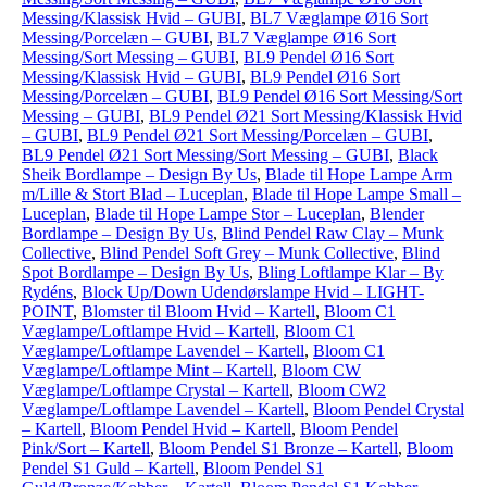
Messing/Klassisk Hvid – GUBI
,
BL7 Væglampe Ø16 Sort
Messing/Porcelæn – GUBI
,
BL7 Væglampe Ø16 Sort
Messing/Sort Messing – GUBI
,
BL9 Pendel Ø16 Sort
Messing/Klassisk Hvid – GUBI
,
BL9 Pendel Ø16 Sort
Messing/Porcelæn – GUBI
,
BL9 Pendel Ø16 Sort Messing/Sort
Messing – GUBI
,
BL9 Pendel Ø21 Sort Messing/Klassisk Hvid
– GUBI
,
BL9 Pendel Ø21 Sort Messing/Porcelæn – GUBI
,
BL9 Pendel Ø21 Sort Messing/Sort Messing – GUBI
,
Black
Sheik Bordlampe – Design By Us
,
Blade til Hope Lampe Arm
m/Lille & Stort Blad – Luceplan
,
Blade til Hope Lampe Small –
Luceplan
,
Blade til Hope Lampe Stor – Luceplan
,
Blender
Bordlampe – Design By Us
,
Blind Pendel Raw Clay – Munk
Collective
,
Blind Pendel Soft Grey – Munk Collective
,
Blind
Spot Bordlampe – Design By Us
,
Bling Loftlampe Klar – By
Rydéns
,
Block Up/Down Udendørslampe Hvid – LIGHT-
POINT
,
Blomster til Bloom Hvid – Kartell
,
Bloom C1
Væglampe/Loftlampe Hvid – Kartell
,
Bloom C1
Væglampe/Loftlampe Lavendel – Kartell
,
Bloom C1
Væglampe/Loftlampe Mint – Kartell
,
Bloom CW
Væglampe/Loftlampe Crystal – Kartell
,
Bloom CW2
Væglampe/Loftlampe Lavendel – Kartell
,
Bloom Pendel Crystal
– Kartell
,
Bloom Pendel Hvid – Kartell
,
Bloom Pendel
Pink/Sort – Kartell
,
Bloom Pendel S1 Bronze – Kartell
,
Bloom
Pendel S1 Guld – Kartell
,
Bloom Pendel S1