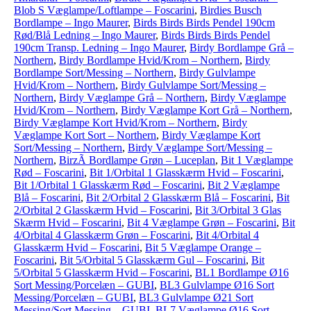
Blob S Væglampe/Loftlampe – Foscarini
,
Birdies Busch
Bordlampe – Ingo Maurer
,
Birds Birds Birds Pendel 190cm
Rød/Blå Ledning – Ingo Maurer
,
Birds Birds Birds Pendel
190cm Transp. Ledning – Ingo Maurer
,
Birdy Bordlampe Grå –
Northern
,
Birdy Bordlampe Hvid/Krom – Northern
,
Birdy
Bordlampe Sort/Messing – Northern
,
Birdy Gulvlampe
Hvid/Krom – Northern
,
Birdy Gulvlampe Sort/Messing –
Northern
,
Birdy Væglampe Grå – Northern
,
Birdy Væglampe
Hvid/Krom – Northern
,
Birdy Væglampe Kort Grå – Northern
,
Birdy Væglampe Kort Hvid/Krom – Northern
,
Birdy
Væglampe Kort Sort – Northern
,
Birdy Væglampe Kort
Sort/Messing – Northern
,
Birdy Væglampe Sort/Messing –
Northern
,
BirzÃ­ Bordlampe Grøn – Luceplan
,
Bit 1 Væglampe
Rød – Foscarini
,
Bit 1/Orbital 1 Glasskærm Hvid – Foscarini
,
Bit 1/Orbital 1 Glasskærm Rød – Foscarini
,
Bit 2 Væglampe
Blå – Foscarini
,
Bit 2/Orbital 2 Glasskærm Blå – Foscarini
,
Bit
2/Orbital 2 Glasskærm Hvid – Foscarini
,
Bit 3/Orbital 3 Glas
Skærm Hvid – Foscarini
,
Bit 4 Væglampe Grøn – Foscarini
,
Bit
4/Orbital 4 Glasskærm Grøn – Foscarini
,
Bit 4/Orbital 4
Glasskærm Hvid – Foscarini
,
Bit 5 Væglampe Orange –
Foscarini
,
Bit 5/Orbital 5 Glasskærm Gul – Foscarini
,
Bit
5/Orbital 5 Glasskærm Hvid – Foscarini
,
BL1 Bordlampe Ø16
Sort Messing/Porcelæn – GUBI
,
BL3 Gulvlampe Ø16 Sort
Messing/Porcelæn – GUBI
,
BL3 Gulvlampe Ø21 Sort
Messing/Sort Messing – GUBI
,
BL7 Væglampe Ø16 Sort