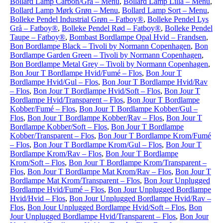
Bollard Lamp Carbon/Grå – Menu
,
Bollard Lamp Lilla – Menu
,
Bollard Lamp Mørk Grøn – Menu
,
Bollard Lamp Sort – Menu
,
Bolleke Pendel Industrial Grøn – Fatboy®
,
Bolleke Pendel Lys
Grå – Fatboy®
,
Bolleke Pendel Rød – Fatboy®
,
Bolleke Pendel
Taupe – Fatboy®
,
Bombast Bordlampe Opal Hvid – Frandsen
,
Bon Bordlampe Black – Tivoli by Normann Copenhagen
,
Bon
Bordlampe Garden Green – Tivoli by Normann Copenhagen
,
Bon Bordlampe Metal Grey – Tivoli by Normann Copenhagen
,
Bon Jour T Bordlampe Hvid/Fumé – Flos
,
Bon Jour T
Bordlampe Hvid/Gul – Flos
,
Bon Jour T Bordlampe Hvid/Rav
– Flos
,
Bon Jour T Bordlampe Hvid/Soft – Flos
,
Bon Jour T
Bordlampe Hvid/Transparent – Flos
,
Bon Jour T Bordlampe
Kobber/Fumé – Flos
,
Bon Jour T Bordlampe Kobber/Gul –
Flos
,
Bon Jour T Bordlampe Kobber/Rav – Flos
,
Bon Jour T
Bordlampe Kobber/Soft – Flos
,
Bon Jour T Bordlampe
Kobber/Transparent – Flos
,
Bon Jour T Bordlampe Krom/Fumé
– Flos
,
Bon Jour T Bordlampe Krom/Gul – Flos
,
Bon Jour T
Bordlampe Krom/Rav – Flos
,
Bon Jour T Bordlampe
Krom/Soft – Flos
,
Bon Jour T Bordlampe Krom/Transparent –
Flos
,
Bon Jour T Bordlampe Mat Krom/Rav – Flos
,
Bon Jour T
Bordlampe Mat Krom/Transparent – Flos
,
Bon Jour Unplugged
Bordlampe Hvid/Fumé – Flos
,
Bon Jour Unplugged Bordlampe
Hvid/Hvid – Flos
,
Bon Jour Unplugged Bordlampe Hvid/Rav –
Flos
,
Bon Jour Unplugged Bordlampe Hvid/Soft – Flos
,
Bon
Jour Unplugged Bordlampe Hvid/Transparent – Flos
,
Bon Jour