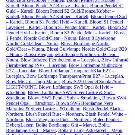
Guld/Bronze/Kobber – Kartell
,
Bloom Pendel S1 Kobber –
Kartell
,
Bloom Pendel S2 Bronze – Kartell
,
Bloom Pendel S2
Guld – Kartell
,
Bloom Pendel S2 Guld/Bronze/Kobber –
Kartell
,
Bloom Pendel S2 Kobber – Kartell
,
Bloom Pendel Sort
– Kartell
,
Bloom S1 Pendel Hvid – Kartell
,
Bloom S1 Pendel
Lavendel – Kartell
,
Bloom S1 Pendel Mint – Kartell
,
Bloom S2
Pendel Hvid – Kartell
,
Bloom S2 Pendel Mint – Kartell
,
Blossi
1 Pendel Nordic Gold/Clear – Nuura
,
Blossi 8 Lysekrone
Nordic Gold/Clear – Nuura
,
Blossi Bordlampe Nordic
Gold/Clear – Nuura
,
Blossi Gulvlampe Nordic Gold/Clear Ø29
– Nuura
,
Blossi Væglampe/Loftlampe Nordic Gold/Clear –
Nuura
,
Blow Infrarød Fjernbetjening – Luceplan
,
Blow Infrarød
Fjernbetjening (Ny) – Luceplan
,
Blow Loftlampe Muliticolor
E27 – Luceplan
,
Blow Loftlampe Tranparent/Klar E27 –
Luceplan
,
Blow Loftlampe Transparent/Print E27 – Luceplan
,
Blow Me Up – Ingo Maurer
,
Blow S220 Pendel Smoke/Sort –
LIGHT-POINT
,
Blown Loftlampe SW5 Opal & Hvid –
&tradition
,
Blown Loftlampe SW5 Silver Lustre & Sort –
&tradition
,
Blown SW3 Pendel Sølv – &tradition
,
Blown SW4
Pendel Opal – &tradition
,
Blown SW6 Bordlampe Nero
Marquina & Silver Lustre – &Tradition
,
Blush Pendel Black –
Northern
,
Blush Pendel Rust – Northern
,
Blush Pendel White –
Northern
,
Blush Væglampe Pink – Northern
,
Boleo Pendel –
DybergLarsen
,
Bolita Bordlampe Grå – Marset
,
Bolita
Bordlampe Hvid – Marset
,
Bollard Lamp Askefarvet – Menu
,