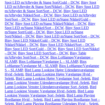
Spot LED m/Afbryder & Stang Sort/Guld – DCW
,
Biny Spot
LED m/Afbryder & Stang Sort/Nikkel – DCW
,
Biny Spot LED
m/Afbryder & Stang Sort/Sort – DCW
,
Biny Spot LED
m/Afbryder Nikkel/Sort – DCW
,
Biny Spot LED m/Afbryder
Sort/Sort – DCW
,
Biny Spot LED m/Stang Nikkel/Guld –
DCW
,
Biny Spot LED m/Stang Nikkel/Nikkel – DCW
,
Biny
Spot LED m/Stang Nikkel/Sort – DCW
,
Biny Spot LED
m/Stang Sort/Guld – DCW
,
Biny Spot LED m/Stang
Sort/Nikkel – DCW
,
Biny Spot LED m/Stang Sort/Sort – DCW
,
Biny Spot LED Nikkel/Guld – DCW
,
Biny Spot LED
Nikkel/Nikkel – DCW
,
Biny Spot LED Nikkel/Sort – DCW
,
Biny Spot LED Sort/Guld – DCW
,
Biny Spot LED Sort/Nikkel
– DCW
,
Biny Spot LED Sort/Sort – DCW
,
Biny Table
m/Afbryder Sort/Sort – DCW
,
Bios Loftlampe/Væglampe –
SLAMP
,
Bios Loftlampe/Væglampe L – SLAMP
,
Bios
Loftlampe/Væglampe M – SLAMP
,
Bios Loftlampe/Væglampe
S – SLAMP
,
Bird Lamp Looking Højre Udendørsvæglampe
Hvid -Seletti
,
Bird Lamp Looking Højre Væglampe Hvid -
Seletti
,
Bird Lamp Looking Højre Væglampe Sort -Seletti
,
Bird
Lamp Looking Venstre Udendørsvæglampe Hvid -Seletti
,
Bird
Lamp Looking Venstre Udendørsvæglampe Sort -Seletti
,
Bird
Lamp Looking Venstre Væglampe Hvid -Seletti
,
Bird Lamp
Looking Venstre Væglampe Sort -Seletti
,
Bird Lamp Playing
Bordlampe Hvid – Seletti
,
Bird Lamp Playing Bordlampe Sort –
Seletti
,
Bird Lamp Playing Bordlampe Udendørs Hvid – Seletti
,