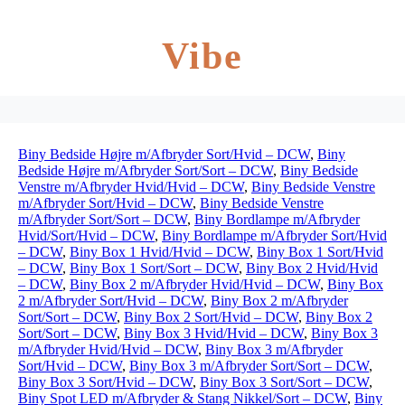
Vibe
Biny Bedside Højre m/Afbryder Sort/Hvid – DCW
,
Biny
Bedside Højre m/Afbryder Sort/Sort – DCW
,
Biny Bedside
Venstre m/Afbryder Hvid/Hvid – DCW
,
Biny Bedside Venstre
m/Afbryder Sort/Hvid – DCW
,
Biny Bedside Venstre
m/Afbryder Sort/Sort – DCW
,
Biny Bordlampe m/Afbryder
Hvid/Sort/Hvid – DCW
,
Biny Bordlampe m/Afbryder Sort/Hvid
– DCW
,
Biny Box 1 Hvid/Hvid – DCW
,
Biny Box 1 Sort/Hvid
– DCW
,
Biny Box 1 Sort/Sort – DCW
,
Biny Box 2 Hvid/Hvid
– DCW
,
Biny Box 2 m/Afbryder Hvid/Hvid – DCW
,
Biny Box
2 m/Afbryder Sort/Hvid – DCW
,
Biny Box 2 m/Afbryder
Sort/Sort – DCW
,
Biny Box 2 Sort/Hvid – DCW
,
Biny Box 2
Sort/Sort – DCW
,
Biny Box 3 Hvid/Hvid – DCW
,
Biny Box 3
m/Afbryder Hvid/Hvid – DCW
,
Biny Box 3 m/Afbryder
Sort/Hvid – DCW
,
Biny Box 3 m/Afbryder Sort/Sort – DCW
,
Biny Box 3 Sort/Hvid – DCW
,
Biny Box 3 Sort/Sort – DCW
,
Biny Spot LED m/Afbryder & Stang Nikkel/Sort – DCW
,
Biny