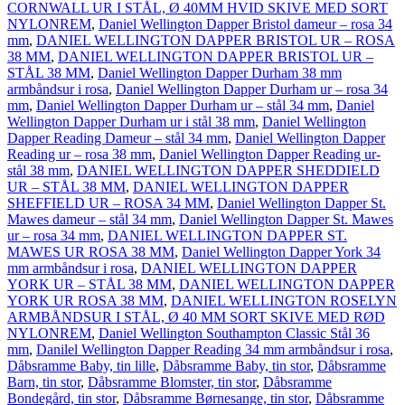
CORNWALL UR I STÅL, Ø 40MM HVID SKIVE MED SORT
NYLONREM
,
Daniel Wellington Dapper Bristol dameur – rosa 34
mm
,
DANIEL WELLINGTON DAPPER BRISTOL UR – ROSA
38 MM
,
DANIEL WELLINGTON DAPPER BRISTOL UR –
STÅL 38 MM
,
Daniel Wellington Dapper Durham 38 mm
armbåndsur i rosa
,
Daniel Wellington Dapper Durham ur – rosa 34
mm
,
Daniel Wellington Dapper Durham ur – stål 34 mm
,
Daniel
Wellington Dapper Durham ur i stål 38 mm
,
Daniel Wellington
Dapper Reading Dameur – stål 34 mm
,
Daniel Wellington Dapper
Reading ur – rosa 38 mm
,
Daniel Wellington Dapper Reading ur-
stål 38 mm
,
DANIEL WELLINGTON DAPPER SHEDDIELD
UR – STÅL 38 MM
,
DANIEL WELLINGTON DAPPER
SHEFFIELD UR – ROSA 34 MM
,
Daniel Wellington Dapper St.
Mawes dameur – stål 34 mm
,
Daniel Wellington Dapper St. Mawes
ur – rosa 34 mm
,
DANIEL WELLINGTON DAPPER ST.
MAWES UR ROSA 38 MM
,
Daniel Wellington Dapper York 34
mm armbåndsur i rosa
,
DANIEL WELLINGTON DAPPER
YORK UR – STÅL 38 MM
,
DANIEL WELLINGTON DAPPER
YORK UR ROSA 38 MM
,
DANIEL WELLINGTON ROSELYN
ARMBÅNDSUR I STÅL, Ø 40 MM SORT SKIVE MED RØD
NYLONREM
,
Daniel Wellington Southampton Classic Stål 36
mm
,
Danilel Wellington Dapper Reading 34 mm armbåndsur i rosa
,
Dåbsramme Baby, tin lille
,
Dåbsramme Baby, tin stor
,
Dåbsramme
Barn, tin stor
,
Dåbsramme Blomster, tin stor
,
Dåbsramme
Bondegård, tin stor
,
Dåbsramme Børnesange, tin stor
,
Dåbsramme