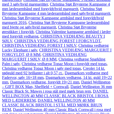
med 3 sølv/hvid margueritter
,
Christina Støt Brysterne Kampagne 4
mm læderarmbånd med forgyldt/hvid marguerit
,
Christina Støt
Brysterne Kampagne 4 mm læderarmbånd med sølv/hvid marguerit
,
Christina Støt Brysterne Kampagne armbånd med forgyldt/hvid
marguerit 2016
,
Christina Støt Brysterne Kampagne læderarmbånd
med hjerte og sølv/hvid marguerit
,
Christina Støt Brysterne
ørestikker i forgyldt
,
Christina Valentine kampagne armbånd i læder
med forgyldt vedhæng
,
CHRISTINA VEDHÆNG BEAUTY I
SØLV
,
CHRISTINA VEDHÆNG FOREST I FORGYLDT
,
CHRISTINA VEDHÆNG FOREST I SØLV
,
Christina vedhæng
Lucky Elephant i sølv
,
CHRISTINA VEDHÆNG MARGUERIT I
FORGYLDT, Ø 8 MM
,
CHRISTINA VEDHÆNG
MARGUERIT I SØLV, Ø 8 MM
,
Christina vedhæng Sparkling
Palm i sølv
,
Christina vedhæng Topaz Moon i forgyldt med topas
,
Christina vedhæng Topaz Moon i sølv med topas
,
Creoler 14 kt.
rødguld med 92 brillanter i alt 0,57 ct.
,
Dagmarkors vedhæng med
Fadervor, sølv 16×18 mm
,
Dagmarkors vedhæng, 14 kt. guld 19×22
mm
,
Dagmarkors vedhæng, forgyldt 19×21 mm
,
Daniel Wellington
– GIFT BOX Man, Sheffield + Cornwall
,
Daniel Wellington 36 mm
Classic Black St. Mawes i rosa stål med mørk brun rem
,
DANIEL
WELLINGTON 40 MM CLASSIC BLACK BRISTOL I ROSA
MED LÆDERREM
,
DANIEL WELLINGTON 40 MM
CLASSIC BLACK BRISTOL I STÅL MED MØRK BRUN
REM
,
Daniel Wellington 40 mm Classic Black Cornwall i rosa med