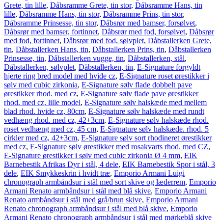
Grete, tin lille
,
Dåbsramme Grete, tin stor
,
Dåbsramme Hans, tin
lille
,
Dåbsramme Hans, tin stor
,
Dåbsramme Prins, tin stor
,
Dåbsramme Prinsesse, tin stor
,
Dåbsrør med bamser, forsølvet
,
Dåbsrør med bamser, fortinnet
,
Dåbsrør med fod, forsølvet
,
Dåbsrør
med fod, fortinnet
,
Dåbsrør med fod, sølvplet
,
Dåbstallerken Grete,
tin
,
Dåbstallerken Hans, tin
,
Dåbstallerken Prins, tin
,
Dåbstallerken
Prinsesse, tin
,
Dåbstallerken vugge, tin
,
Dåbstallerken, stål
,
Dåbstallerken, sølvplet
,
Dåbstallerken, tin
,
E-Signature forgyldt
hjerte ring bred model med hvide cz
,
E-Signature roset ørestikker i
sølv med cubic zirkonia
,
E-Signature sølv flade dobbelt pave
ørestikker rhod. med cz
,
E-Signature sølv flade pave ørestikker
rhod. med cz, lille model
,
E-Signature sølv halskæde med mellem
blad rhod. hvide cz, 80cm
,
E-Signature sølv halskæde med rundt
vedhæng rhod. med cz, 42+3cm
,
E-Signature sølv halskæde rhod.
roset vedhæng med cz, 45 cm
,
E-Signature sølv halskæde. rhod. 5
cirkler med cz, 42+3cm
,
E-Signature sølv sort rhodineret ørestikker
med cz
,
E-Signature sølv ørestikker med rosakvarts rhod. med CZ
,
E-Signature ørestikker i sølv med cubic zirkonia Ø 4 mm
,
EIK
Barnebestik Afrikas Dyr i stål, 4 dele
,
EIK Barnebestik Spor i stål, 3
dele
,
EIK Smykkeskrin i hvidt træ
,
Emporio Armani Luigi
chronograph armbåndsur i stål med sort skive og læderrem
,
Emporio
Armani Renato armbåndsur i stål med blå skive
,
Emporio Armani
Renato armbåndsur i stål med grå/brun skive
,
Emporio Armani
Renato chronograph armbåndsur i stål med blå skive
,
Emporio
Armani Renato chronograph armbåndsur i stål med mørkeblå skive