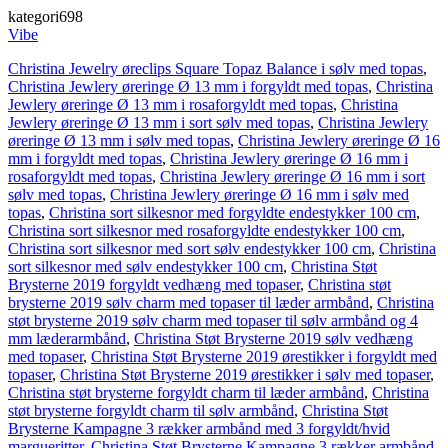
kategori698
Vibe
Christina Jewelry øreclips Square Topaz Balance i sølv med topas
,
Christina Jewlery øreringe Ø 13 mm i forgyldt med topas
,
Christina
Jewlery øreringe Ø 13 mm i rosaforgyldt med topas
,
Christina
Jewlery øreringe Ø 13 mm i sort sølv med topas
,
Christina Jewlery
øreringe Ø 13 mm i sølv med topas
,
Christina Jewlery øreringe Ø 16
mm i forgyldt med topas
,
Christina Jewlery øreringe Ø 16 mm i
rosaforgyldt med topas
,
Christina Jewlery øreringe Ø 16 mm i sort
sølv med topas
,
Christina Jewlery øreringe Ø 16 mm i sølv med
topas
,
Christina sort silkesnor med forgyldte endestykker 100 cm
,
Christina sort silkesnor med rosaforgyldte endestykker 100 cm
,
Christina sort silkesnor med sort sølv endestykker 100 cm
,
Christina
sort silkesnor med sølv endestykker 100 cm
,
Christina Støt
Brysterne 2019 forgyldt vedhæng med topaser
,
Christina støt
brysterne 2019 sølv charm med topaser til læder armbånd
,
Christina
støt brysterne 2019 sølv charm med topaser til sølv armbånd og 4
mm læderarmbånd
,
Christina Støt Brysterne 2019 sølv vedhæng
med topaser
,
Christina Støt Brysterne 2019 ørestikker i forgyldt med
topaser
,
Christina Støt Brysterne 2019 ørestikker i sølv med topaser
,
Christina støt brysterne forgyldt charm til læder armbånd
,
Christina
støt brysterne forgyldt charm til sølv armbånd
,
Christina Støt
Brysterne Kampagne 3 rækker armbånd med 3 forgyldt/hvid
margueritter
,
Christina Støt Brysterne Kampagne 3 rækker armbånd