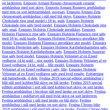
og læderrem
,
Emporio Armani Renato chronograph ceramic
armbåndsur med sort skive
,
Emporio Armani Ruggero armbåndsur
med rem og sort læderarmbånd, gavesæt
,
Emporio Armani Zeta
chronograph armbåndsur i stål med blå skive
,
Emquies Holstein
Chokolade ring smal model i 18 kt. guld
,
Emquies Holstein
Chokolade ring sølv bred model
,
Emquies Holstein Chokolade ring
sølv smal
,
Emquies Holstein Chokolade ørestikker
,
Emquies
Holstein Flamenco ring sølv
,
Emquies Holstein Flamenco ring sølv
med 18 kt. guld kugle
,
Emquies Holstein Flamenco ørestikker lille
model
,
Emquies Holstein Flamenco ørestikker stor model
,
Emquies
Holstein Hjertering sølv
,
Emquies Holstein Kærlighedsarmring sølv
,
Emquies Holstein Kærlighedsring sølv
,
Emquies Holstein Squeeze
ring sølv bred model
,
Emquies Holstein Velsignet af en Engel
vedhæng 14 kt guld – stor model
,
Emquies Holstein Velsignet af en
Engel vedhæng 14 kt. guld – lille model
,
Emquies Holstein
Velsignet af en Engel vedhæng i sølv, lille
,
Emquies Holstein
Velsignet af en Engel vedhæng sølv med hvid emalje
,
Enhjørning
stål børnebestik, 4 dele
,
Festina 2019 special edition armbåndsur i
blåt stål med kobber/blå skive og blå lænke
,
Festina 2019 special
edition armbåndsur i sort stål med kobber/sort skive og sort lænke
,
Festina armbåndsur i bicolour stål med lænke og sort skive
,
Festina
armbåndsur i guldfarvet stål med hvid skive og sort læderrem
,
Festina armbåndsur i stål med lænke og blå skive
,
Festina
armbåndsur i stål med lænke og sort skive
,
Festina Chrono bike
2018 armbåndsur i stål med blå skive og lænke
,
Festina Chrono bike