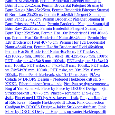
Børn Hest 25x25cm
,
Permin Broderikit Påtegnet Stramaj til
Børn Hund 25x25cm
,
Permin Broderikit Påtegnet Stramaj til
Børn Kat og Mus 25x25cm
,
Permin Broderikit Påtegnet Stramaj
til Børn Lam 25x25cm
,
Permin Broderikit Påtegnet Stramaj til
Børn Panda 25x25cm
,
Permin Broderikit Påtegnet Stramaj til
Børn Prinsesse 25x25cm
,
Permin Broderikit Påtegnet Stramaj til
Børn Ræv 25x25cm
,
Permin Broderikit Påtegnet Stramaj til
Børn Tiger 25x25cm
,
Permin Hør 10tr Broderistof Hvid 46×46
cm
,
Permin Hør 10tr Broderistof Natur 46×46 cm
,
Permin Hør
12tr Broderistof Hvid 46×46 cm
,
Permin Hør 12tr Broderistof
Natur 46×46 cm
,
Permin Hør 8tr Broderistof Hvid 46x46cm
,
Permin Hør 8tr Broderistof Natur 46x46cm
,
PET æske, str.
42x100x26 mm, 100stk.
,
PET æske, str. 42x54x26 mm, 100stk.
,
PET æske, str. 42x54x8 mm, 100stk.
,
PET æske, str. 51x54x10
mm, 100stk.
,
PET æske, str. 74x54x10 mm, 100stk.
,
PET æske,
str. 74x54x26 mm, 100stk.
,
PET æske, str. 90x125x18 mm,
100stk.
,
PhotoPearls klæbeark, str. 15×15 cm, 8ark
,
PiÃ±a
Colada by DROPS Design – Nederdel Hækleopskrift str. S –
XXXL
,
Piber til nisser 9cm – 1 stk
,
Pica Pau og dyrevennerne –
Bog af Yan Schenkel
,
Piece by Piece by DROPS Design – Sjal
Strikkeopskrift 170×78 cm
,
Pincet – sortiment, L: 9-12 cm,
4stk.
,
Pincet med LED lys Ass. farver – 1 stk
,
Pingvin Rangler
af Rito Krea – Rangle Hækleopskrift 13cm
,
Pink Connection
Cardigan by DROPS Design – Jakke Strikkeopskrift str.
,
Pink
Maze by DROPS Design – Hue, hals og vanter Hækleopskrift