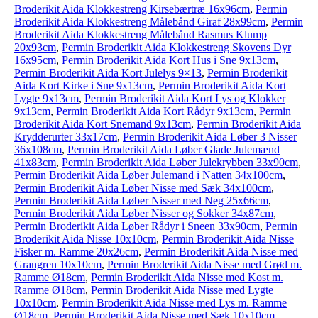
Broderikit Aida Klokkestreng Kirsebærtræ 16x96cm
,
Permin
Broderikit Aida Klokkestreng Målebånd Giraf 28x99cm
,
Permin
Broderikit Aida Klokkestreng Målebånd Rasmus Klump
20x93cm
,
Permin Broderikit Aida Klokkestreng Skovens Dyr
16x95cm
,
Permin Broderikit Aida Kort Hus i Sne 9x13cm
,
Permin Broderikit Aida Kort Julelys 9×13
,
Permin Broderikit
Aida Kort Kirke i Sne 9x13cm
,
Permin Broderikit Aida Kort
Lygte 9x13cm
,
Permin Broderikit Aida Kort Lys og Klokker
9x13cm
,
Permin Broderikit Aida Kort Rådyr 9x13cm
,
Permin
Broderikit Aida Kort Snemand 9x13cm
,
Permin Broderikit Aida
Krydderurter 33x17cm
,
Permin Broderikit Aida Løber 3 Nisser
36x108cm
,
Permin Broderikit Aida Løber Glade Julemænd
41x83cm
,
Permin Broderikit Aida Løber Julekrybben 33x90cm
,
Permin Broderikit Aida Løber Julemand i Natten 34x100cm
,
Permin Broderikit Aida Løber Nisse med Sæk 34x100cm
,
Permin Broderikit Aida Løber Nisser med Neg 25x66cm
,
Permin Broderikit Aida Løber Nisser og Sokker 34x87cm
,
Permin Broderikit Aida Løber Rådyr i Sneen 33x90cm
,
Permin
Broderikit Aida Nisse 10x10cm
,
Permin Broderikit Aida Nisse
Fisker m. Ramme 20x26cm
,
Permin Broderikit Aida Nisse med
Grangren 10x10cm
,
Permin Broderikit Aida Nisse med Grød m.
Ramme Ø18cm
,
Permin Broderikit Aida Nisse med Kost m.
Ramme Ø18cm
,
Permin Broderikit Aida Nisse med Lygte
10x10cm
,
Permin Broderikit Aida Nisse med Lys m. Ramme
Ø18cm
,
Permin Broderikit Aida Nisse med Sæk 10x10cm
,