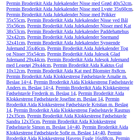
Permin Broderikit Aida Julekalender Nisse med Grød 40x52cm
,
Permin Broderikit Aida Julekalender Nisse med Lygte 35x60cm
,
Permin Broderikit Aida Julekalender Nisse med Prikker
35x55cm
,
Permin Broderikit Aida Julekalender Nisse ved Bål
35x56cm
,
Permin Broderikit Aida Julekalender Nisser med Kat
38x53cm
,
Permin Broderikit Aida Julekalender Paddehattehus
32x42cm
,
Permin Broderikit Aida Julekalender Snemand
32x41cm
,
Permin Broderikit Aida Julekalender Syngende
Julemand 35x46cm
,
Permin Broderikit Aida Julekalender Tog
og Nisser 35x54cm
,
Permin Broderikit Aida Julesok Glad
Julemand 29x44cm
,
Permin Broderikit Aida Julesok Julemand
med Legetøj 29x44cm
,
Permin Broderikit Aida Kaktus Gul
10x12cm
,
Permin Broderikit Aida Kat med Blomster 8x8cm
,
Permin Broderikit Aida Klokkestreng Fødselstavle Amalie m.
Beslag 14×4
,
Permin Broderikit Aida Klokkestreng Fødselstavle
Anders m. Beslag 14×4
,
Permin Broderikit Aida Klokkestreng
Fødselstavle Frederik m. Beslag 14
,
Permin Broderikit Aida
Klokkestreng Fødselstavle Josefine m. Beslag 14
,
Permin
Broderikit Aida Klokkestreng Fødselstavle Kristian m. Beslag
14
,
Permin Broderikit Aida Klokkestreng Fødselstavle Rasmus
12x35cm
,
Permin Broderikit Aida Klokkestreng Fødselstavle
Sandra 12x35cm
,
Permin Broderikit Aida Klokkestreng
Fødselstavle Simon m. Beslag 14×40
,
Permin Broderikit Aida
Klokkestreng Fødselstavle Sofie m. Beslag 14×40
,
Permin
Broderikit Aida Klokkestreng Havens Fugle 16x88cm
,
Permin