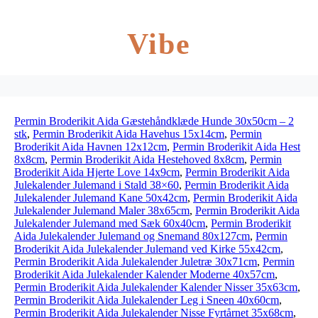
Vibe
Permin Broderikit Aida Gæstehåndklæde Hunde 30x50cm – 2
stk
,
Permin Broderikit Aida Havehus 15x14cm
,
Permin
Broderikit Aida Havnen 12x12cm
,
Permin Broderikit Aida Hest
8x8cm
,
Permin Broderikit Aida Hestehoved 8x8cm
,
Permin
Broderikit Aida Hjerte Love 14x9cm
,
Permin Broderikit Aida
Julekalender Julemand i Stald 38×60
,
Permin Broderikit Aida
Julekalender Julemand Kane 50x42cm
,
Permin Broderikit Aida
Julekalender Julemand Maler 38x65cm
,
Permin Broderikit Aida
Julekalender Julemand med Sæk 60x40cm
,
Permin Broderikit
Aida Julekalender Julemand og Snemand 80x127cm
,
Permin
Broderikit Aida Julekalender Julemand ved Kirke 55x42cm
,
Permin Broderikit Aida Julekalender Juletræ 30x71cm
,
Permin
Broderikit Aida Julekalender Kalender Moderne 40x57cm
,
Permin Broderikit Aida Julekalender Kalender Nisser 35x63cm
,
Permin Broderikit Aida Julekalender Leg i Sneen 40x60cm
,
Permin Broderikit Aida Julekalender Nisse Fyrtårnet 35x68cm
,