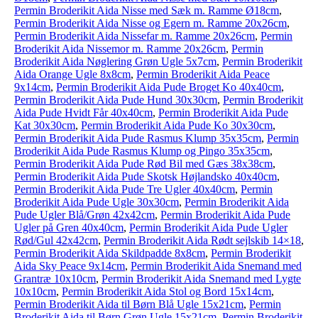
Permin Broderikit Aida Nisse med Sæk m. Ramme Ø18cm
,
Permin Broderikit Aida Nisse og Egern m. Ramme 20x26cm
,
Permin Broderikit Aida Nissefar m. Ramme 20x26cm
,
Permin
Broderikit Aida Nissemor m. Ramme 20x26cm
,
Permin
Broderikit Aida Nøglering Grøn Ugle 5x7cm
,
Permin Broderikit
Aida Orange Ugle 8x8cm
,
Permin Broderikit Aida Peace
9x14cm
,
Permin Broderikit Aida Pude Broget Ko 40x40cm
,
Permin Broderikit Aida Pude Hund 30x30cm
,
Permin Broderikit
Aida Pude Hvidt Får 40x40cm
,
Permin Broderikit Aida Pude
Kat 30x30cm
,
Permin Broderikit Aida Pude Ko 30x30cm
,
Permin Broderikit Aida Pude Rasmus Klump 35x35cm
,
Permin
Broderikit Aida Pude Rasmus Klump og Pingo 35x35cm
,
Permin Broderikit Aida Pude Rød Bil med Gæs 38x38cm
,
Permin Broderikit Aida Pude Skotsk Højlandsko 40x40cm
,
Permin Broderikit Aida Pude Tre Ugler 40x40cm
,
Permin
Broderikit Aida Pude Ugle 30x30cm
,
Permin Broderikit Aida
Pude Ugler Blå/Grøn 42x42cm
,
Permin Broderikit Aida Pude
Ugler på Gren 40x40cm
,
Permin Broderikit Aida Pude Ugler
Rød/Gul 42x42cm
,
Permin Broderikit Aida Rødt sejlskib 14×18
,
Permin Broderikit Aida Skildpadde 8x8cm
,
Permin Broderikit
Aida Sky Peace 9x14cm
,
Permin Broderikit Aida Snemand med
Grantræ 10x10cm
,
Permin Broderikit Aida Snemand med Lygte
10x10cm
,
Permin Broderikit Aida Stol og Bord 15x14cm
,
Permin Broderikit Aida til Børn Blå Ugle 15x21cm
,
Permin
Broderikit Aida til Børn Grøn Ugle 15x21cm
,
Permin Broderikit