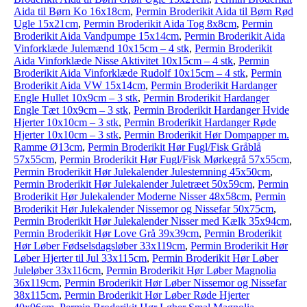
Aida til Børn Ko 16x18cm
,
Permin Broderikit Aida til Børn Rød
Ugle 15x21cm
,
Permin Broderikit Aida Tog 8x8cm
,
Permin
Broderikit Aida Vandpumpe 15x14cm
,
Permin Broderikit Aida
Vinforklæde Julemænd 10x15cm – 4 stk
,
Permin Broderikit
Aida Vinforklæde Nisse Aktivitet 10x15cm – 4 stk
,
Permin
Broderikit Aida Vinforklæde Rudolf 10x15cm – 4 stk
,
Permin
Broderikit Aida VW 15x14cm
,
Permin Broderikit Hardanger
Engle Hullet 10x9cm – 3 stk
,
Permin Broderikit Hardanger
Engle Tæt 10x9cm – 3 stk
,
Permin Broderikit Hardanger Hvide
Hjerter 10x10cm – 3 stk
,
Permin Broderikit Hardanger Røde
Hjerter 10x10cm – 3 stk
,
Permin Broderikit Hør Dompapper m.
Ramme Ø13cm
,
Permin Broderikit Hør Fugl/Fisk Gråblå
57x55cm
,
Permin Broderikit Hør Fugl/Fisk Mørkegrå 57x55cm
,
Permin Broderikit Hør Julekalender Julestemning 45x50cm
,
Permin Broderikit Hør Julekalender Juletræet 50x59cm
,
Permin
Broderikit Hør Julekalender Moderne Nisser 48x58cm
,
Permin
Broderikit Hør Julekalender Nissemor og Nissefar 50x75cm
,
Permin Broderikit Hør Julekalender Nisser med Kælk 35x94cm
,
Permin Broderikit Hør Love Grå 39x39cm
,
Permin Broderikit
Hør Løber Fødselsdagsløber 33x119cm
,
Permin Broderikit Hør
Løber Hjerter til Jul 33x115cm
,
Permin Broderikit Hør Løber
Juleløber 33x116cm
,
Permin Broderikit Hør Løber Magnolia
36x119cm
,
Permin Broderikit Hør Løber Nissemor og Nissefar
38x115cm
,
Permin Broderikit Hør Løber Røde Hjerter