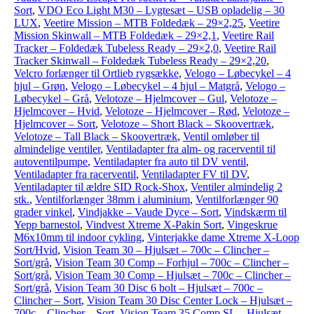
Sort
,
VDO Eco Light M30 – Lygtesæt – USB opladelig – 30
LUX
,
Veetire Mission – MTB Foldedæk – 29×2,25
,
Veetire
Mission Skinwall – MTB Foldedæk – 29×2,1
,
Veetire Rail
Tracker – Foldedæk Tubeless Ready – 29×2,0
,
Veetire Rail
Tracker Skinwall – Foldedæk Tubeless Ready – 29×2,20
,
Velcro forlænger til Ortlieb rygsække
,
Velogo – Løbecykel – 4
hjul – Grøn
,
Velogo – Løbecykel – 4 hjul – Matgrå
,
Velogo –
Løbecykel – Grå
,
Velotoze – Hjelmcover – Gul
,
Velotoze –
Hjelmcover – Hvid
,
Velotoze – Hjelmcover – Rød
,
Velotoze –
Hjelmcover – Sort
,
Velotoze – Short Black – Skoovertræk
,
Velotoze – Tall Black – Skoovertræk
,
Ventil omløber til
almindelige ventiler
,
Ventiladapter fra alm- og racerventil til
autoventilpumpe
,
Ventiladapter fra auto til DV ventil
,
Ventiladapter fra racerventil
,
Ventiladapter FV til DV
,
Ventiladapter til ældre SID Rock-Shox
,
Ventiler almindelig 2
stk.
,
Ventilforlænger 38mm i aluminium
,
Ventilforlænger 90
grader vinkel
,
Vindjakke – Vaude Dyce – Sort
,
Vindskærm til
Yepp barnestol
,
Vindvest Xtreme X-Pakin Sort
,
Vingeskrue
M6x10mm til indoor cykling
,
Vinterjakke dame Xtreme X-Loop
Sort/Hvid
,
Vision Team 30 – Hjulsæt – 700c – Clincher –
Sort/grå
,
Vision Team 30 Comp – Forhjul – 700c – Clincher –
Sort/grå
,
Vision Team 30 Comp – Hjulsæt – 700c – Clincher –
Sort/grå
,
Vision Team 30 Disc 6 bolt – Hjulsæt – 700c –
Clincher – Sort
,
Vision Team 30 Disc Center Lock – Hjulsæt –
700c – Clincher – Sort
,
Vision Team 35 Comp SL – Hjulsæt –