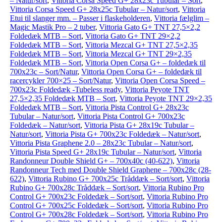
– Natur/sort
,
Vittoria Corsa Speed G+ 28x23c Tubular – Sort
,
Vittoria Corsa Speed G+ 28x25c Tubular – Natur/sort
,
Vittoria
Etui til slanger mm. – Passer i flaskeholderen
,
Vittoria fælglim –
Magic Mastik Pro – 2 tuber
,
Vittoria Gato G+ TNT 27,5×2,2
Foldedæk MTB – Sort
,
Vittoria Gato G+ TNT 29×2,2
Foldedæk MTB – Sort
,
Vittoria Mezcal G+ TNT 27,5×2,35
Foldedæk MTB – Sort
,
Vittoria Mezcal G+ TNT 29×2,35
Foldedæk MTB – Sort
,
Vittoria Open Corsa G+ – foldedæk til
700x23c – Sort/Natur
,
Vittoria Open Corsa G+ – foldedæk til
racercykler 700×25 – Sort/Natur
,
Vittoria Open Corsa Speed –
700x23c Foldedæk -Tubeless ready
,
Vittoria Peyote TNT
27,5×2,35 Foldedæk MTB – Sort
,
Vittoria Peyote TNT 29×2,35
Foldedæk MTB – Sort
,
Vittoria Pista Control G+ 28x23c
Tubular – Natur/sort
,
Vittoria Pista Control G+ 700x23c
Foldedæk – Natur/sort
,
Vittoria Pista G+ 28x19c Tubular –
Natur/sort
,
Vittoria Pista G+ 700x23c Foldedæk – Natur/sort
,
Vittoria Pista Graphene 2.0 – 28x23c Tubular – Natur/sort
,
Vittoria Pista Speed G+ 28x19c Tubular – Natur/sort
,
Vittoria
Randonneur Double Shield G+ – 700x40c (40-622)
,
Vittoria
Randonneur Tech med Double Shield Graphene – 700x28c (28-
622)
,
Vittoria Rubino G+ 700x25c Tråddæk – Sort/sort
,
Vittoria
Rubino G+ 700x28c Tråddæk – Sort/sort
,
Vittoria Rubino Pro
Control G+ 700x23c Foldedæk – Sort/sort
,
Vittoria Rubino Pro
Control G+ 700x25c Foldedæk – Sort/sort
,
Vittoria Rubino Pro
Control G+ 700x28c Foldedæk – Sort/sort
,
Vittoria Rubino Pro