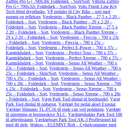
Zaffiro Pro G+ 700x30c Foldedæk – Sort/Sort
,
Vittoria Zaffiro
Pro G+ 700x32c Foldedæk – Sort/Sort
,
Voks Finish Line Kry
Tech 60ml drypflaske
,
VP pedaler til City Bike – sort med
gummi og reflekser
,
Vredestein – Black Panther – 27,5 x 2,20 –
Foldedæk – Sort
,
Vredestein – Black Panther – 29 x 2,20 –
Foldedæk – Sort
,
Vredestein – Black Panther Xtreme – 27,5 x
2,20 – Foldedæk – Sort
,
Vredestein – Black Panther Xtreme –
29 x 2,20 – Foldedæk – Sort
,
Vredestein – Freccia – 700 x 23c
– Foldedæk – Sort
,
Vredestein – Freccia – 700 x 25c –
Foldedæk – Sort
,
Vredestein – Perfect E-Power – 700 x 37c –
Kanttrådsdæk – Sort
,
Vredestein – Perfect Tour – 700 x 37c –
Kanttrådsdæk – Sort
,
Vredestein – Perfect Xtreme – 700 x 37c –
Kanttrådsdæk – Sort
,
Vredestein – Senso All Weather – 700 x
23c – Foldedæk – Sort
,
Vredestein – Senso All Weather – 700 x
25c – Foldedæk – Skin/Sort
,
Vredestein – Senso All Weather –
700 x 25c – Foldedæk – Sort
,
Vredestein – Senso All Weather –
700 x 28c – Foldedæk – Sort
,
Vredestein – Senso Xtreme – 700
x 23c – Foldedæk – Sort
,
Vredestein – Senso Xtreme – 700 x
25c – Foldedæk – Sort
,
Vredestein – Senso Xtreme – 700 x 28c
– Foldedæk – Sort
,
Vægt Park Tool digital til bordmodel
,
Vægt
Park Tool digital til ophæng
,
Værktøj for pedal aksel Exustar
,
Værktøj Shimano TL-FC16 til ende cap ved pedalarm
,
Værktøj
til opretning at bremseskive XLC
,
Værktøjsbakke Park Tool 106
til arbejdsstand
,
Værktøjssæt Park Tool AK-3 Proffesionel kit
med 40 dele
,
Wahoo – ELEMNT Bolt – Cykelcomputer med