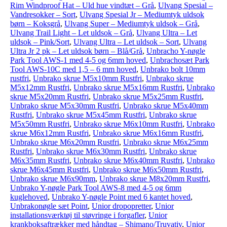
Rim Windproof Hat – Uld hue vindtæt – Grå
,
Ulvang Spesial –
Vandresokker – Sort
,
Ulvang Spesial Jr – Mediumtyk uldsok
børn – Koksgrå
,
Ulvang Super – Mediumtyk uldsok – Grå
,
Ulvang Trail Light – Let uldsok – Grå
,
Ulvang Ultra – Let
uldsok – Pink/Sort
,
Ulvang Ultra – Let uldsok – Sort
,
Ulvang
Ultra Jr 2 pk – Let uldsok børn – Blå/Grå
,
Unbracho Y-nøgle
Park Tool AWS-1 med 4-5 og 6mm hoved
,
Unbrachosæt Park
Tool AWS-10C med 1,5 – 6 mm hoved
,
Unbrako bolt 10mm
rustfri
,
Unbrako skrue M5x10mm Rustfri
,
Unbrako skrue
M5x12mm Rustfri
,
Unbrako skrue M5x16mm Rustfri
,
Unbrako
skrue M5x20mm Rustfri
,
Unbrako skrue M5x25mm Rustfri
,
Unbrako skrue M5x30mm Rustfri
,
Unbrako skrue M5x40mm
Rustfri
,
Unbrako skrue M5x45mm Rustfri
,
Unbrako skrue
M5x50mm Rustfri
,
Unbrako skrue M6x10mm Rustfri
,
Unbrako
skrue M6x12mm Rustfri
,
Unbrako skrue M6x16mm Rustfri
,
Unbrako skrue M6x20mm Rustfri
,
Unbrako skrue M6x25mm
Rustfri
,
Unbrako skrue M6x30mm Rustfri
,
Unbrako skrue
M6x35mm Rustfri
,
Unbrako skrue M6x40mm Rustfri
,
Unbrako
skrue M6x45mm Rustfri
,
Unbrako skrue M6x50mm Rustfri
,
Unbrako skrue M6x90mm
,
Unbrako skrue M8x20mm Rustfri
,
Unbrako Y-nøgle Park Tool AWS-8 med 4-5 og 6mm
kuglehoved
,
Unbrako Y-nøgle Point med 6 kantet hoved
,
Unbrakonøgle sæt Point
,
Unior dropopretter
,
Unior
installationsværktøj til støvringe i forgafler
,
Unior
krankboksaftrækker med håndtag – Shimano/Truvativ
,
Unior