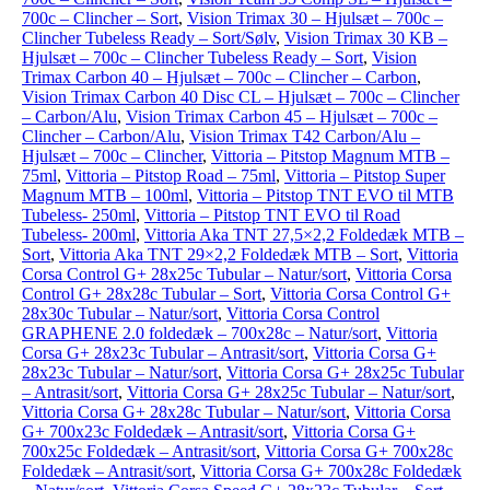
700c – Clincher – Sort
,
Vision Trimax 30 – Hjulsæt – 700c –
Clincher Tubeless Ready – Sort/Sølv
,
Vision Trimax 30 KB –
Hjulsæt – 700c – Clincher Tubeless Ready – Sort
,
Vision
Trimax Carbon 40 – Hjulsæt – 700c – Clincher – Carbon
,
Vision Trimax Carbon 40 Disc CL – Hjulsæt – 700c – Clincher
– Carbon/Alu
,
Vision Trimax Carbon 45 – Hjulsæt – 700c –
Clincher – Carbon/Alu
,
Vision Trimax T42 Carbon/Alu –
Hjulsæt – 700c – Clincher
,
Vittoria – Pitstop Magnum MTB –
75ml
,
Vittoria – Pitstop Road – 75ml
,
Vittoria – Pitstop Super
Magnum MTB – 100ml
,
Vittoria – Pitstop TNT EVO til MTB
Tubeless- 250ml
,
Vittoria – Pitstop TNT EVO til Road
Tubeless- 200ml
,
Vittoria Aka TNT 27,5×2,2 Foldedæk MTB –
Sort
,
Vittoria Aka TNT 29×2,2 Foldedæk MTB – Sort
,
Vittoria
Corsa Control G+ 28x25c Tubular – Natur/sort
,
Vittoria Corsa
Control G+ 28x28c Tubular – Sort
,
Vittoria Corsa Control G+
28x30c Tubular – Natur/sort
,
Vittoria Corsa Control
GRAPHENE 2.0 foldedæk – 700x28c – Natur/sort
,
Vittoria
Corsa G+ 28x23c Tubular – Antrasit/sort
,
Vittoria Corsa G+
28x23c Tubular – Natur/sort
,
Vittoria Corsa G+ 28x25c Tubular
– Antrasit/sort
,
Vittoria Corsa G+ 28x25c Tubular – Natur/sort
,
Vittoria Corsa G+ 28x28c Tubular – Natur/sort
,
Vittoria Corsa
G+ 700x23c Foldedæk – Antrasit/sort
,
Vittoria Corsa G+
700x25c Foldedæk – Antrasit/sort
,
Vittoria Corsa G+ 700x28c
Foldedæk – Antrasit/sort
,
Vittoria Corsa G+ 700x28c Foldedæk