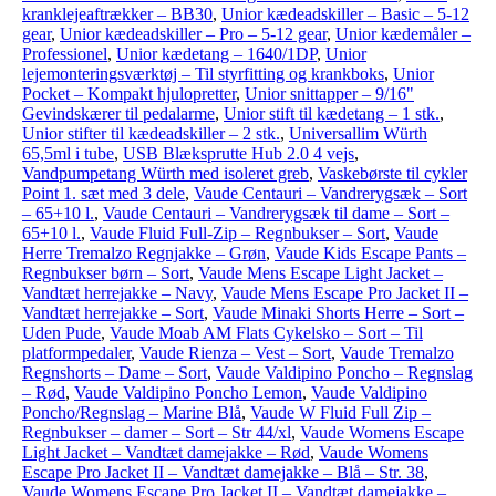
kranklejeaftrækker – BB30
,
Unior kædeadskiller – Basic – 5-12
gear
,
Unior kædeadskiller – Pro – 5-12 gear
,
Unior kædemåler –
Professionel
,
Unior kædetang – 1640/1DP
,
Unior
lejemonteringsværktøj – Til styrfitting og krankboks
,
Unior
Pocket – Kompakt hjulopretter
,
Unior snittapper – 9/16"
Gevindskærer til pedalarme
,
Unior stift til kædetang – 1 stk.
,
Unior stifter til kædeadskiller – 2 stk.
,
Universallim Würth
65,5ml i tube
,
USB Blæksprutte Hub 2.0 4 vejs
,
Vandpumpetang Würth med isoleret greb
,
Vaskebørste til cykler
Point 1. sæt med 3 dele
,
Vaude Centauri – Vandrerygsæk – Sort
– 65+10 l.
,
Vaude Centauri – Vandrerygsæk til dame – Sort –
65+10 l.
,
Vaude Fluid Full-Zip – Regnbukser – Sort
,
Vaude
Herre Tremalzo Regnjakke – Grøn
,
Vaude Kids Escape Pants –
Regnbukser børn – Sort
,
Vaude Mens Escape Light Jacket –
Vandtæt herrejakke – Navy
,
Vaude Mens Escape Pro Jacket II –
Vandtæt herrejakke – Sort
,
Vaude Minaki Shorts Herre – Sort –
Uden Pude
,
Vaude Moab AM Flats Cykelsko – Sort – Til
platformpedaler
,
Vaude Rienza – Vest – Sort
,
Vaude Tremalzo
Regnshorts – Dame – Sort
,
Vaude Valdipino Poncho – Regnslag
– Rød
,
Vaude Valdipino Poncho Lemon
,
Vaude Valdipino
Poncho/Regnslag – Marine Blå
,
Vaude W Fluid Full Zip –
Regnbukser – damer – Sort – Str 44/xl
,
Vaude Womens Escape
Light Jacket – Vandtæt damejakke – Rød
,
Vaude Womens
Escape Pro Jacket II – Vandtæt damejakke – Blå – Str. 38
,
Vaude Womens Escape Pro Jacket II – Vandtæt damejakke –