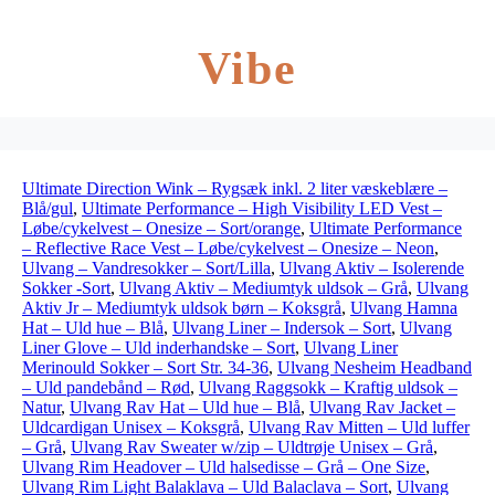
Vibe
Ultimate Direction Wink – Rygsæk inkl. 2 liter væskeblære –
Blå/gul
,
Ultimate Performance – High Visibility LED Vest –
Løbe/cykelvest – Onesize – Sort/orange
,
Ultimate Performance
– Reflective Race Vest – Løbe/cykelvest – Onesize – Neon
,
Ulvang – Vandresokker – Sort/Lilla
,
Ulvang Aktiv – Isolerende
Sokker -Sort
,
Ulvang Aktiv – Mediumtyk uldsok – Grå
,
Ulvang
Aktiv Jr – Mediumtyk uldsok børn – Koksgrå
,
Ulvang Hamna
Hat – Uld hue – Blå
,
Ulvang Liner – Indersok – Sort
,
Ulvang
Liner Glove – Uld inderhandske – Sort
,
Ulvang Liner
Merinould Sokker – Sort Str. 34-36
,
Ulvang Nesheim Headband
– Uld pandebånd – Rød
,
Ulvang Raggsokk – Kraftig uldsok –
Natur
,
Ulvang Rav Hat – Uld hue – Blå
,
Ulvang Rav Jacket –
Uldcardigan Unisex – Koksgrå
,
Ulvang Rav Mitten – Uld luffer
– Grå
,
Ulvang Rav Sweater w/zip – Uldtrøje Unisex – Grå
,
Ulvang Rim Headover – Uld halsedisse – Grå – One Size
,
Ulvang Rim Light Balaklava – Uld Balaclava – Sort
,
Ulvang