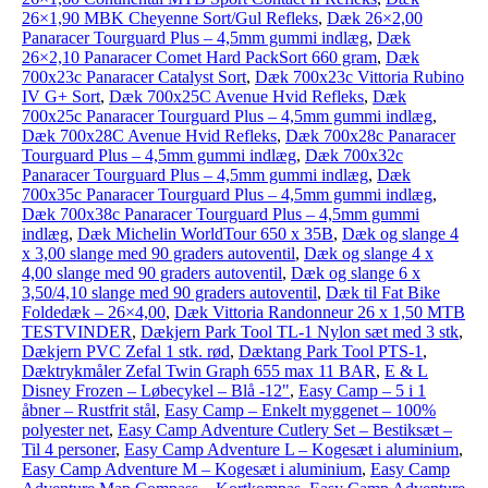
26×1,90 MBK Cheyenne Sort/Gul Refleks
,
Dæk 26×2,00
Panaracer Tourguard Plus – 4,5mm gummi indlæg
,
Dæk
26×2,10 Panaracer Comet Hard PackSort 660 gram
,
Dæk
700x23c Panaracer Catalyst Sort
,
Dæk 700x23c Vittoria Rubino
IV G+ Sort
,
Dæk 700x25C Avenue Hvid Refleks
,
Dæk
700x25c Panaracer Tourguard Plus – 4,5mm gummi indlæg
,
Dæk 700x28C Avenue Hvid Refleks
,
Dæk 700x28c Panaracer
Tourguard Plus – 4,5mm gummi indlæg
,
Dæk 700x32c
Panaracer Tourguard Plus – 4,5mm gummi indlæg
,
Dæk
700x35c Panaracer Tourguard Plus – 4,5mm gummi indlæg
,
Dæk 700x38c Panaracer Tourguard Plus – 4,5mm gummi
indlæg
,
Dæk Michelin WorldTour 650 x 35B
,
Dæk og slange 4
x 3,00 slange med 90 graders autoventil
,
Dæk og slange 4 x
4,00 slange med 90 graders autoventil
,
Dæk og slange 6 x
3,50/4,10 slange med 90 graders autoventil
,
Dæk til Fat Bike
Foldedæk – 26×4,00
,
Dæk Vittoria Randonneur 26 x 1,50 MTB
TESTVINDER
,
Dækjern Park Tool TL-1 Nylon sæt med 3 stk
,
Dækjern PVC Zefal 1 stk. rød
,
Dæktang Park Tool PTS-1
,
Dæktrykmåler Zefal Twin Graph 655 max 11 BAR
,
E & L
Disney Frozen – Løbecykel – Blå -12"
,
Easy Camp – 5 i 1
åbner – Rustfrit stål
,
Easy Camp – Enkelt myggenet – 100%
polyester net
,
Easy Camp Adventure Cutlery Set – Bestiksæt –
Til 4 personer
,
Easy Camp Adventure L – Kogesæt i aluminium
,
Easy Camp Adventure M – Kogesæt i aluminium
,
Easy Camp