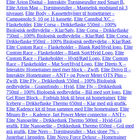
Elite Arion Digital – Interaktiv Træningsruller med Smart B
,
Elite Arion Mag – Træningsruller – Magnetisk modstand på 3
niveauer
,
Elite Body – Kassettehylster til hometræner –
Campagnolo 9, 10 og 11 kassette
,
Elite Cannibal XC –
Flaskeholder
,
Elite Corsa – Drikkeflaske 550ml – 100%
Biologisk nedbrydelig – Klar/Sølv
,
Elite Corsa – Drikkeflaske
750ml – 100% Biologisk nedbrydelig – Klar/Rød
,
Elite Corsa –
Drikkeflaske 950ml – 100% Biologisk nedbrydelig – Klar/Rød
,
Elite Custom Race – Flaskeholder – Blank Rød/Hvid logo
,
Elite
Custom Race – Flaskeholder – Blank Sort/Hvid Logo
,
Elite
Custom Race – Flaskeholder – Hvid/Rød Logo
,
Elite Custom
Race – Flaskeholder – Mat Sort/Hvid Logo
,
Elite Direto X –
Interaktiv Hometrainer med riser block – Zwift
,
Elite Drivo II –
Interaktiv Hometrainer – ANT+ og Power Meter OTS Plus –
Zwift
,
Elite Fly – Drikkedunk 550ml – 100% Biologisk
nedbrydelig – Grannfondo – Hvid
,
Elite Fly – Drikkedunk
750ml – 100% Biologisk nedbrydelig – Blå med sort logo
,
Elite
Gel Riser Block – Forhjuls blok til brug på hometrainer
,
Elite
Iceberg – Drikkeflaske Thermo 650ml – Klar med grå grafik
,
Elite Kadence kit til brug sammen med Elite hometrainer
,
Elite
Misuro B+ – Kadence, fart Power Meter connector – ANT+
,
Elite Nanogelite – Drikkedunk Thermo 500ml – Hvid-Grå
grafik
,
Elite Nanogelite – Drikkedunk Thermo 650ml – Grå med
grå grafik
,
Elite Nero – Træningsruller – Max slope 7% –
Justerbar i længden
,
Elite Novo Force Deluxe – Hometrainer