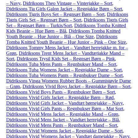
– Navy
,
Didriksons Theo Vintage – Vinterjakke – Sort
,
Didriksons Tia Girls Galon Jacket – Regnjakke Børn – Sort
,
Didriksons Tigris Boys Set – Regnsæt Børn – Sort
,
Didriksons
Tigris Girls Set – Regnsæt Børn – Sort
,
Didriksons Tigris Girls
Set – Regnsæt Børn – Turkis/Sort
,
Didriksons Tomba Knitted
Kids Beanie – Hue Børn – Blå
,
Didriksons Tomba Knitted
Youth Beanie – Hue Junior – Blå – One Size
,
Didriksons
Tomba Knitted Youth Beanie – Hue Junior – Pink – One Size
,
Didriksons Tommy Mens Jacket – Vandtæt herrejakke m. for –
Grøn
,
Didriksons Trent Mens Jacket – Vandtætjakke Mand –
Sort
,
Didriksons Trysil Kids Set – Regnsæt Børn – Pink
,
Didriksons Tuba Mens Pants – Regnbukser Mand – Sort
,
Didriksons Tuba Womens Jacket – Regnjakke Dame – Sort
,
Didriksons Tuba Womens Pants – Regnbukser Dame – Sort
,
Didriksons Vinga Womens Rubber Boots – Gummistøvle Dame
– Grøn
,
Didriksons Vivid Boys Jacket – Regnjakke Børn – Sort
,
Didriksons Vivid Boys Pants – Regnbukser Børn – Sort
,
Didriksons Vivid Girls Jacket – Regnjakke Børn – Rød
,
Didriksons Vivid Girls Jacket – Vandtæt børnejakke – Navy
,
Didriksons Vivid Girls Pants – Regnbukser Børn – Mat Sort
,
Didriksons Vivid Mens Jacket – Regnjakke Mand – Grøn
,
Didriksons Vivid Mens Jacket – Vandtæt herrejakke – Blå
,
Didriksons Vivid Mens Pants – Regnbukser Mand – Sort
,
Didriksons Vivid Womens Jacket – Regnjakke Dame – Sort
,
Didriksons Vivid Womens Jacket – Vandtæt damejakke – Navy
,