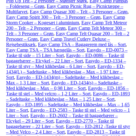
Pop Up Telt – 2 Personer – Mønster Mørk
,
Easy Camp Pampas
– Foldeseng – Grøn
,
Easy Camp Picnic Rug – Picnictæppe –
Multifarvet
,
Easy Camp Quasar 300 – Telt – 3 Personer – Grøn
,
Easy Camp Spirit 300 – Telt – 3 Personer – Grøn
,
Easy Camp
Storm Cooker – Kogesæt i aluminium
,
Easy Camp Telt Meteor
200 – Telt – 2 Personer – Grøn
,
Easy Camp Telt Meteor 300 –
Telt – 3 Personer – Grøn
,
Easy Camp Telt Quasar 200 – Telt – 2
Personer – Grøn
,
Easy Camp Travel Cutlery Deluxe –
Rejsebestiksæk
,
Easy Camp TSA – Bagagerem med lås – Sort
,
Easy Camp TSA – TSA hængelås – Sort
,
Easydo – ED-0073 –
Taske til side – 15 Liter – Sort
,
Easydo – ED-0086 – Taske til
bagagebærer – Elcykel – 22 Liter – Sort
,
Easydo – ED-1334 –
Taske til styr – Med klikbeslag – 6 Liter – Sort
,
Easydo – ED-
1434(L) – Sadeltaske – Med klikbeslag – Max – 1,97 Liter –
Sort
,
Easydo – ED-1434(m) – Sadeltaske – Med klikbeslag –
Max – 1,3 Liter – Sort
,
Easydo – ED-1434(s) – Sadeltaske –
Med klikbeslag – Max – 0,98 Liter – Sort
,
Easydo – ED-1856 –
Taske til stel – Med velcro – 1,2 Liter – Sort
,
Easydo – ED-1893
– Sadeltaske – Med klikbeslag – Max – 1,25 Liter – Sort
,
Easydo – ED-1895 – Sadeltaske – Med klikbeslag – Max – 1,65
Liter – Sort
,
Easydo – ED-2583 – Taske til stel – Med velcro – 1
Liter – Sort
,
Easydo – ED-2602 – Taske til bagagebærer –
Elcykel – 29 Liter – Sort
,
Easydo – ED-2770 – Taske til
bagagebærer – 22 Liter – Sort
,
Easydo – ED-2812 -Taske til styr
– Med Velco – 2,4 Liter – Sort
,
Easydo – ED-2813 – Taske til