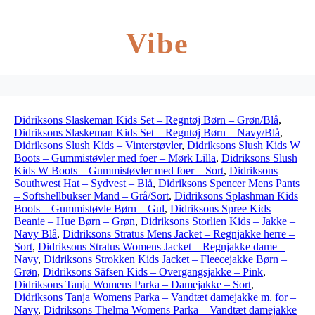
Vibe
Didriksons Slaskeman Kids Set – Regntøj Børn – Grøn/Blå
,
Didriksons Slaskeman Kids Set – Regntøj Børn – Navy/Blå
,
Didriksons Slush Kids – Vinterstøvler
,
Didriksons Slush Kids W
Boots – Gummistøvler med foer – Mørk Lilla
,
Didriksons Slush
Kids W Boots – Gummistøvler med foer – Sort
,
Didriksons
Southwest Hat – Sydvest – Blå
,
Didriksons Spencer Mens Pants
– Softshellbukser Mand – Grå/Sort
,
Didriksons Splashman Kids
Boots – Gummistøvle Børn – Gul
,
Didriksons Spree Kids
Beanie – Hue Børn – Grøn
,
Didriksons Storlien Kids – Jakke –
Navy Blå
,
Didriksons Stratus Mens Jacket – Regnjakke herre –
Sort
,
Didriksons Stratus Womens Jacket – Regnjakke dame –
Navy
,
Didriksons Strokken Kids Jacket – Fleecejakke Børn –
Grøn
,
Didriksons Säfsen Kids – Overgangsjakke – Pink
,
Didriksons Tanja Womens Parka – Damejakke – Sort
,
Didriksons Tanja Womens Parka – Vandtæt damejakke m. for –
Navy
,
Didriksons Thelma Womens Parka – Vandtæt damejakke