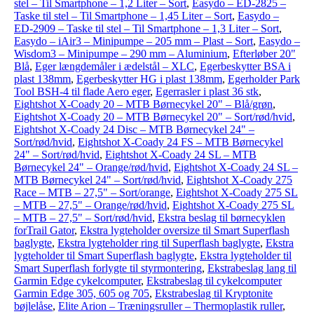
stel – Til Smartphone – 1,2 Liter – Sort
,
Easydo – ED-2825 –
Taske til stel – Til Smartphone – 1,45 Liter – Sort
,
Easydo –
ED-2909 – Taske til stel – Til Smartphone – 1,3 Liter – Sort
,
Easydo – iAir3 – Minipumpe – 205 mm – Plast – Sort
,
Easydo –
Wisdom3 – Minipumpe – 290 mm – Aluminium
,
Efterløber 20"
Blå
,
Eger længdemåler i ædelstål – XLC
,
Egerbeskytter BSA i
plast 138mm
,
Egerbeskytter HG i plast 138mm
,
Egerholder Park
Tool BSH-4 til flade Aero eger
,
Egerrasler i plast 36 stk
,
Eightshot X-Coady 20 – MTB Børnecykel 20" – Blå/grøn
,
Eightshot X-Coady 20 – MTB Børnecykel 20" – Sort/rød/hvid
,
Eightshot X-Coady 24 Disc – MTB Børnecykel 24" –
Sort/rød/hvid
,
Eightshot X-Coady 24 FS – MTB Børnecykel
24" – Sort/rød/hvid
,
Eightshot X-Coady 24 SL – MTB
Børnecykel 24" – Orange/rød/hvid
,
Eightshot X-Coady 24 SL –
MTB Børnecykel 24" – Sort/rød/hvid
,
Eightshot X-Coady 275
Race – MTB – 27,5" – Sort/orange
,
Eightshot X-Coady 275 SL
– MTB – 27,5" – Orange/rød/hvid
,
Eightshot X-Coady 275 SL
– MTB – 27,5" – Sort/rød/hvid
,
Ekstra beslag til børnecyklen
forTrail Gator
,
Ekstra lygteholder oversize til Smart Superflash
baglygte
,
Ekstra lygteholder ring til Superflash baglygte
,
Ekstra
lygteholder til Smart Superflash baglygte
,
Ekstra lygteholder til
Smart Superflash forlygte til styrmontering
,
Ekstrabeslag lang til
Garmin Edge cykelcomputer
,
Ekstrabeslag til cykelcomputer
Garmin Edge 305, 605 og 705
,
Ekstrabeslag til Kryptonite
bøjlelåse
,
Elite Arion – Træningsruller – Thermoplastik ruller
,