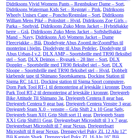
Didriksons Vivid Womens Pants – Regnbukser Dame – Sort
,
Didriksons Waterman Kids Set – Regntøj – Pink
,
Didriksons
Wheely Unisex Cape – Poncho/Regnslag – Sort
,
Didriksons
William Mens Piké – Poloshirt – Hvid
,
Didriksons Zoe Girls –
Parka – Snehvid
,
Didriksons Zuko Mens Jacket – Hybridjakke
herre – Grå
,
Didriksons Zuko Mens Jacket – Softshelljakke
Mand – Navy
,
Didriksons Årö Womens Jacket – Dame
Fleecejakke – Blå
,
Diodelygte Abus ZoomLite/ZoomPlus til
montering i hjelm
,
Diodelygte til Abus Pedelec
,
Diodelygte til
Abus Urban-I v.2
,
DLX AMP – Sportsbrille med TR90 fleksibel
stel – Sort
,
DLX Deimos – Rygsæk – 28 liter – Sort
,
DLX
Doppler – Sportsbrille med TR90 fleksibel stel – Sort
,
DLX
Sloope – Sportsbrille med TR90 fleksibel stel – Hvid
,
Dobbelt
klæbende tape til Shimano Sportskamera
,
Docking Station til
Sigma RC 14.11
,
Docking station til Sigma Sport computere
,
Dorn Park Tool RT-1 til demontering af lejeskåle i kronrør
,
Dorn
Park Tool RT-2 til demontering af lejeskåle i kronrør
,
Drejegreb
Bike Attitude Til Shimano 3g
,
Drejegreb Centera 8 gear bag
,
Drejegreb Centera 9 gear bag
,
Drejegreb Centera Venstre 3 gear
,
Drejegreb Sram X.0 – venstre – Grip Shift 2 x 10 Gear Sølv
,
Drejegreb Sram X01 Grip Shift sort 11 gear
,
Drejegreb Sram
XX1 Grip Shift11 Gear
,
Drejegrebsæt Microshift til 3 x 7 gear
,
Drejegrebsæt Microshift til 7 gear Nexus
,
Drejegrebsæt
Microshift til 8 gear Nexus
,
Drengecykel Puky ZL 12 Alu 12"
Blå Kaptajn Shark
,
Drengecykel Puky ZL 16 Alu 16" Blå