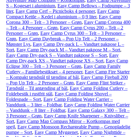
Adventure Map Compass – Kortkompas
,
Easy Camp Adventure
S – Kogesæt i aluminium
,
Easy Camp Bellows – Fodpumpe – 3
liter
,
Easy Camp Cerf – Picnicboks 4 personer
,
Easy Camp
Compact Kettle – Kedel i aluminium – 0,9 liter
,
Easy Camp
Corona 300 – Telt – 3 Personer – Grøn
,
Easy Camp Corona 400
– Telt – 4 Personer – Grøn
,
Easy Camp Cyrus 200 – Telt – 2
Personer – Grøn
,
Easy Camp Cyrus 300 – Telt – 3 Personer –
Grøn
,
Easy Camp Daybreak – Pop Up Telt – 2 Personer –
Mønster Lys
,
Easy Camp Dry-pack L – Vandtæt pakpose L –
Sort
,
Easy Camp Dry-pack M – Vandtæt pakpose M – Sort
,
Easy Camp Dry-pack S – Vandtæt pakpose S – Sort
,
Easy
Camp Dry-pack XS – Vandtæt pakpose XS – Sort
,
Easy Camp
Eclipse 300 – Telt – 3 Personer – Grøn
,
Easy Camp Family
Cutlery – Familiebestiksæt – 4 personer
,
Easy Camp Fire Starter
– Kompakt tændstål til tænding af bål
,
Easy Camp Fireball 200
– Pop Up Telt – 2 Personer – Grøn
,
Easy Camp Flint Striker -
Tændstål – Til antænding af bål
,
Easy Camp Folding Cutlery –
Foldebestik i rustfrit stål
,
Easy Camp Folding Shovel –
Foldespade – Sort
,
Easy Camp Folding Water Carrier –
Vanddunk – 3 liter – Foldbar
,
Easy Camp Folding Water Carrier
– Vanddunk – 8 liter – Foldbar
,
Easy Camp Galaxy 300 – Telt –
3 Personer – Grøn
,
Easy Camp Knife Sharpener – Knivsliber –
Sort
,
Easy Camp Map Compass Mirror – Kortkompas med
spejl
,
Easy Camp Monsoon Rechargeable Pump – Genopladelig
pumpe – Sort
,
Easy Camp Myggenet
,
Easy Camp Nighttide –