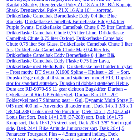
Kaptajn Sharky
,
Drengecykel Puky ZL 18 Alu 18" Blå Kaptajn
Shark
,
Drengecykel Puky ZLX 16 Alu 16" – sort/rød
,
Drikkeflaske Camelbak Børneflaske Eddy 0,4 liter Blue
Rockets
,
Drikkeflaske Camelbak Børneflaske Eddy 0,4 liter
Purple Swans
,
Drikkeflaske Camelbak Chute 0,75 liter Cardinal
,
Drikkeflaske Camelbak Chute 0,75 liter Lime
,
Drikkeflaske
Camelbak Chute 0,75 liter Oxford
,
Drikkeflaske Camelbak
Chute 0,75 liter Sea Glass
,
Drikkeflaske Camelbak Chute 1 liter
Iris
,
Drikkeflaske Camelbak Chute Mag 0,4 liter Iris
,
Drikkeflaske Camelbak Eddy Børneflaske 0,4 liter Blå
,
Drikkeflaske Camelbak Eddy Flaske 0,75 liter Lava
,
Drikkeflaske med Hello Kitty
,
Drikkeflaske med holder til cykel
– Frost motiv
,
DT Swiss X1900 Spline – Hjulsæt – 29" – Sort
,
Dupsko Esge original til standard støtteben model F13
,
Dupsko
stor for standard støtteben
,
Dupsko til dobbelt støtteben Hebie
,
Dura ace RD-9070-SS 11 gear elektron Bagskifter
,
Durban –
Cykeltaske til Rio UP Foldecykel
,
Durban Rio UP – 20"
Foldecykel med 7 Shimano gear – Gul
,
Dynamic Multi-Spray F-
045 med 400 ml – Anvendes til kæder mm.
,
Dæk 14 x 1 3/8 x 1
5/8 (44-288) Lotus med No Puncture
,
Dæk 14 x 1,75 (47-254)
Lotus Bat Sort
,
Dæk 14×1 3/8 (37-288) sort
,
Dæk 16×1,75
Knop sort
,
Dæk 16×1,75 street sort
,
Dæk 20×1 3/8" Sort m.gul
side
,
Dæk 24×1 Bike Attitude Juniorracer sort
,
Dæk 26×1,5
Panaracer Tourguard Plus – 4,5mm gummi indlæg
,
Dæk
26×1,60 Continental MTB Sport Contact II Refleks
,
Dæk