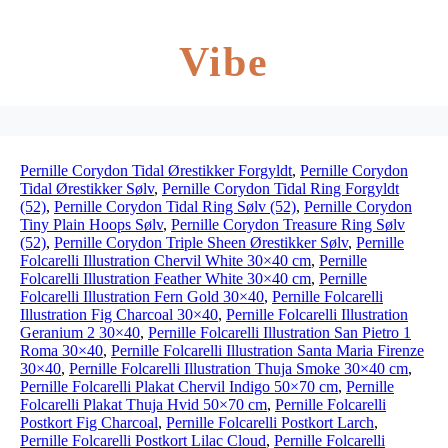
Vibe
Pernille Corydon Tidal Ørestikker Forgyldt
,
Pernille Corydon
Tidal Ørestikker Sølv
,
Pernille Corydon Tidal Ring Forgyldt
(52)
,
Pernille Corydon Tidal Ring Sølv (52)
,
Pernille Corydon
Tiny Plain Hoops Sølv
,
Pernille Corydon Treasure Ring Sølv
(52)
,
Pernille Corydon Triple Sheen Ørestikker Sølv
,
Pernille
Folcarelli Illustration Chervil White 30×40 cm
,
Pernille
Folcarelli Illustration Feather White 30×40 cm
,
Pernille
Folcarelli Illustration Fern Gold 30×40
,
Pernille Folcarelli
Illustration Fig Charcoal 30×40
,
Pernille Folcarelli Illustration
Geranium 2 30×40
,
Pernille Folcarelli Illustration San Pietro 1
Roma 30×40
,
Pernille Folcarelli Illustration Santa Maria Firenze
30×40
,
Pernille Folcarelli Illustration Thuja Smoke 30×40 cm
,
Pernille Folcarelli Plakat Chervil Indigo 50×70 cm
,
Pernille
Folcarelli Plakat Thuja Hvid 50×70 cm
,
Pernille Folcarelli
Postkort Fig Charcoal
,
Pernille Folcarelli Postkort Larch
,
Pernille Folcarelli Postkort Lilac Cloud
,
Pernille Folcarelli