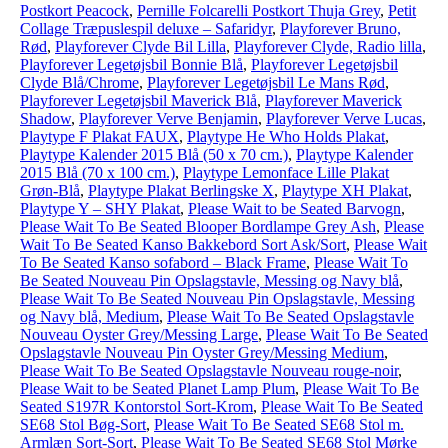
Postkort Peacock
,
Pernille Folcarelli Postkort Thuja Grey
,
Petit
Collage Træpuslespil deluxe – Safaridyr
,
Playforever Bruno,
Rød
,
Playforever Clyde Bil Lilla
,
Playforever Clyde, Radio lilla
,
Playforever Legetøjsbil Bonnie Blå
,
Playforever Legetøjsbil
Clyde Blå/Chrome
,
Playforever Legetøjsbil Le Mans Rød
,
Playforever Legetøjsbil Maverick Blå
,
Playforever Maverick
Shadow
,
Playforever Verve Benjamin
,
Playforever Verve Lucas
,
Playtype F Plakat FAUX
,
Playtype He Who Holds Plakat
,
Playtype Kalender 2015 Blå (50 x 70 cm.)
,
Playtype Kalender
2015 Blå (70 x 100 cm.)
,
Playtype Lemonface Lille Plakat
Grøn-Blå
,
Playtype Plakat Berlingske X
,
Playtype XH Plakat
,
Playtype Y – SHY Plakat
,
Please Wait to be Seated Barvogn
,
Please Wait To Be Seated Blooper Bordlampe Grey Ash
,
Please
Wait To Be Seated Kanso Bakkebord Sort Ask/Sort
,
Please Wait
To Be Seated Kanso sofabord – Black Frame
,
Please Wait To
Be Seated Nouveau Pin Opslagstavle, Messing og Navy blå
,
Please Wait To Be Seated Nouveau Pin Opslagstavle, Messing
og Navy blå, Medium
,
Please Wait To Be Seated Opslagstavle
Nouveau Oyster Grey/Messing Large
,
Please Wait To Be Seated
Opslagstavle Nouveau Pin Oyster Grey/Messing Medium
,
Please Wait To Be Seated Opslagstavle Nouveau rouge-noir
,
Please Wait to be Seated Planet Lamp Plum
,
Please Wait To Be
Seated S197R Kontorstol Sort-Krom
,
Please Wait To Be Seated
SE68 Stol Bøg-Sort
,
Please Wait To Be Seated SE68 Stol m.
Armlæn Sort-Sort
,
Please Wait To Be Seated SE68 Stol Mørke