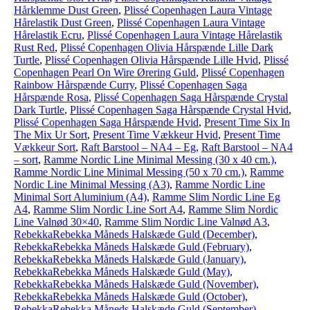
Hårklemme Dust Green
,
Plissé Copenhagen Laura Vintage
Hårelastik Dust Green
,
Plissé Copenhagen Laura Vintage
Hårelastik Ecru
,
Plissé Copenhagen Laura Vintage Hårelastik
Rust Red
,
Plissé Copenhagen Olivia Hårspænde Lille Dark
Turtle
,
Plissé Copenhagen Olivia Hårspænde Lille Hvid
,
Plissé
Copenhagen Pearl On Wire Ørering Guld
,
Plissé Copenhagen
Rainbow Hårspænde Curry
,
Plissé Copenhagen Saga
Hårspænde Rosa
,
Plissé Copenhagen Saga Hårspænde Crystal
Dark Turtle
,
Plissé Copenhagen Saga Hårspænde Crystal Hvid
,
Plissé Copenhagen Saga Hårspænde Hvid
,
Present Time Six In
The Mix Ur Sort
,
Present Time Vækkeur Hvid
,
Present Time
Vækkeur Sort
,
Raft Barstool – NA4 – Eg
,
Raft Barstool – NA4
– sort
,
Ramme Nordic Line Minimal Messing (30 x 40 cm.)
,
Ramme Nordic Line Minimal Messing (50 x 70 cm.)
,
Ramme
Nordic Line Minimal Messing (A3)
,
Ramme Nordic Line
Minimal Sort Aluminium (A4)
,
Ramme Slim Nordic Line Eg
A4
,
Ramme Slim Nordic Line Sort A4
,
Ramme Slim Nordic
Line Valnød 30×40
,
Ramme Slim Nordic Line Valnød A3
,
RebekkaRebekka Måneds Halskæde Guld (December)
,
RebekkaRebekka Måneds Halskæde Guld (February)
,
RebekkaRebekka Måneds Halskæde Guld (January)
,
RebekkaRebekka Måneds Halskæde Guld (May)
,
RebekkaRebekka Måneds Halskæde Guld (November)
,
RebekkaRebekka Måneds Halskæde Guld (October)
,
RebekkaRebekka Måneds Halskæde Guld (September)
,