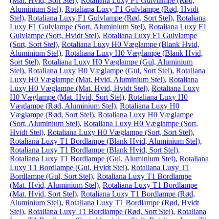
(Mat. Hvid, Sort Stel)
,
Rotaliana Luxy F1 Gulvlampe (Rød,
Aluminium Stel)
,
Rotaliana Luxy F1 Gulvlampe (Rød, Hvidt
Stel)
,
Rotaliana Luxy F1 Gulvlampe (Rød, Sort Stel)
,
Rotaliana
Luxy F1 Gulvlampe (Sort, Aluminium Stel)
,
Rotaliana Luxy F1
Gulvlampe (Sort, Hvidt Stel)
,
Rotaliana Luxy F1 Gulvlampe
(Sort, Sort Stel)
,
Rotaliana Luxy H0 Væglampe (Blank Hvid,
Aluminium Stel)
,
Rotaliana Luxy H0 Væglampe (Blank Hvid,
Sort Stel)
,
Rotaliana Luxy H0 Væglampe (Gul, Aluminium
Stel)
,
Rotaliana Luxy H0 Væglampe (Gul, Sort Stel)
,
Rotaliana
Luxy H0 Væglampe (Mat. Hvid, Aluminium Stel)
,
Rotaliana
Luxy H0 Væglampe (Mat. Hvid, Hvidt Stel)
,
Rotaliana Luxy
H0 Væglampe (Mat. Hvid, Sort Stel)
,
Rotaliana Luxy H0
Væglampe (Rød, Aluminium Stel)
,
Rotaliana Luxy H0
Væglampe (Rød, Sort Stel)
,
Rotaliana Luxy H0 Væglampe
(Sort, Aluminium Stel)
,
Rotaliana Luxy H0 Væglampe (Sort,
Hvidt Stel)
,
Rotaliana Luxy H0 Væglampe (Sort, Sort Stel)
,
Rotaliana Luxy T1 Bordlampe (Blank Hvid, Aluminium Stel)
,
Rotaliana Luxy T1 Bordlampe (Blank Hvid, Sort Stel)
,
Rotaliana Luxy T1 Bordlampe (Gul, Aluminium Stel)
,
Rotaliana
Luxy T1 Bordlampe (Gul, Hvidt Stel)
,
Rotaliana Luxy T1
Bordlampe (Gul, Sort Stel)
,
Rotaliana Luxy T1 Bordlampe
(Mat. Hvid, Aluminium Stel)
,
Rotaliana Luxy T1 Bordlampe
(Mat. Hvid, Sort Stel)
,
Rotaliana Luxy T1 Bordlampe (Rød,
Aluminium Stel)
,
Rotaliana Luxy T1 Bordlampe (Rød, Hvidt
Stel)
,
Rotaliana Luxy T1 Bordlampe (Rød, Sort Stel)
,
Rotaliana