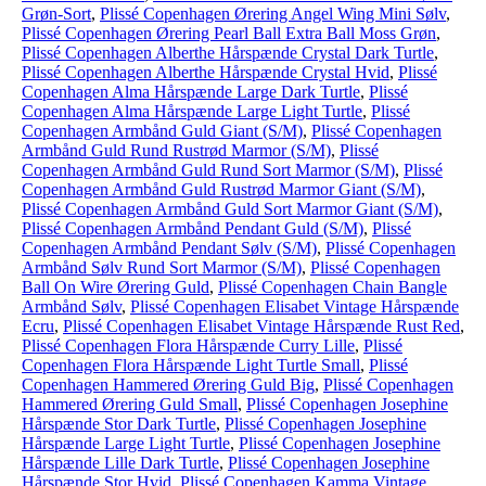
Grøn-Sort
,
Plissé Copenhagen Ørering Angel Wing Mini Sølv
,
Plissé Copenhagen Ørering Pearl Ball Extra Ball Moss Grøn
,
Plissé Copenhagen Alberthe Hårspænde Crystal Dark Turtle
,
Plissé Copenhagen Alberthe Hårspænde Crystal Hvid
,
Plissé
Copenhagen Alma Hårspænde Large Dark Turtle
,
Plissé
Copenhagen Alma Hårspænde Large Light Turtle
,
Plissé
Copenhagen Armbånd Guld Giant (S/M)
,
Plissé Copenhagen
Armbånd Guld Rund Rustrød Marmor (S/M)
,
Plissé
Copenhagen Armbånd Guld Rund Sort Marmor (S/M)
,
Plissé
Copenhagen Armbånd Guld Rustrød Marmor Giant (S/M)
,
Plissé Copenhagen Armbånd Guld Sort Marmor Giant (S/M)
,
Plissé Copenhagen Armbånd Pendant Guld (S/M)
,
Plissé
Copenhagen Armbånd Pendant Sølv (S/M)
,
Plissé Copenhagen
Armbånd Sølv Rund Sort Marmor (S/M)
,
Plissé Copenhagen
Ball On Wire Ørering Guld
,
Plissé Copenhagen Chain Bangle
Armbånd Sølv
,
Plissé Copenhagen Elisabet Vintage Hårspænde
Ecru
,
Plissé Copenhagen Elisabet Vintage Hårspænde Rust Red
,
Plissé Copenhagen Flora Hårspænde Curry Lille
,
Plissé
Copenhagen Flora Hårspænde Light Turtle Small
,
Plissé
Copenhagen Hammered Ørering Guld Big
,
Plissé Copenhagen
Hammered Ørering Guld Small
,
Plissé Copenhagen Josephine
Hårspænde Stor Dark Turtle
,
Plissé Copenhagen Josephine
Hårspænde Large Light Turtle
,
Plissé Copenhagen Josephine
Hårspænde Lille Dark Turtle
,
Plissé Copenhagen Josephine
Hårspænde Stor Hvid
,
Plissé Copenhagen Kamma Vintage