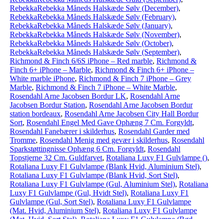
RebekkaRebekka Måneds Halskæde Sølv (December)
,
RebekkaRebekka Måneds Halskæde Sølv (February)
,
RebekkaRebekka Måneds Halskæde Sølv (January)
,
RebekkaRebekka Måneds Halskæde Sølv (November)
,
RebekkaRebekka Måneds Halskæde Sølv (October)
,
RebekkaRebekka Måneds Halskæde Sølv (September)
,
Richmond & Finch 6/6S iPhone – Red marble
,
Richmond &
Finch 6+ iPhone – Marble
,
Richmond & Finch 6+ iPhone –
White marble iPhone
,
Richmond & Finch 7 iPhone – Grey
Marble
,
Richmond & Finch 7 iPhone – White Marble
,
Rosendahl Arne Jacobsen Bordur LK
,
Rosendahl Arne
Jacobsen Bordur Station
,
Rosendahl Arne Jacobsen Bordur
station bordeaux
,
Rosendahl Arne Jacobsen City Hall Bordur
Sort
,
Rosendahl Engel Med Gave Ophæng 7 Cm. Forgyldt
,
Rosendahl Fanebærer i skilderhus
,
Rosendahl Garder med
Tromme
,
Rosendahl Menig med gevær i skilderhus
,
Rosendahl
Sparkstøttingnisse Ophæng 6 Cm. Forgyldt
,
Rosendahl
Topstjerne 32 Cm. Guldfarvet
,
Rotaliana Luxy F1 Gulvlampe ()
,
Rotaliana Luxy F1 Gulvlampe (Blank Hvid, Aluminium Stel)
,
Rotaliana Luxy F1 Gulvlampe (Blank Hvid, Sort Stel)
,
Rotaliana Luxy F1 Gulvlampe (Gul, Aluminium Stel)
,
Rotaliana
Luxy F1 Gulvlampe (Gul, Hvidt Stel)
,
Rotaliana Luxy F1
Gulvlampe (Gul, Sort Stel)
,
Rotaliana Luxy F1 Gulvlampe
(Mat. Hvid, Aluminium Stel)
,
Rotaliana Luxy F1 Gulvlampe