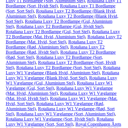
Luxy T1 Bordlampe (Sort, Aluminium Stel)
,
Rotaliana Luxy T1
Bordlampe (Sort, Hvidt Stel)
,
Rotaliana Luxy T1 Bordlampe
(Sort, Sort Stel)
,
Rotaliana Luxy T2 Bordlampe (Blank Hvid,
Aluminium Stel)
,
Rotaliana Luxy T2 Bordlampe (Blank Hvid,
Sort Stel)
,
Rotaliana Luxy T2 Bordlampe (Gul, Aluminium
Stel)
,
Rotaliana Luxy T2 Bordlampe (Gul, Hvidt Stel)
,
Rotaliana Luxy T2 Bordlampe (Gul, Sort Stel)
,
Rotaliana Luxy
T2 Bordlampe (Mat. Hvid, Aluminium Stel)
,
Rotaliana Luxy T2
Bordlampe (Mat. Hvid, Sort Stel)
,
Rotaliana Luxy T2
Bordlampe (Rød, Aluminium Stel)
,
Rotaliana Luxy T2
Bordlampe (Rød, Hvidt Stel)
,
Rotaliana Luxy T2 Bordlampe
(Rød, Sort Stel)
,
Rotaliana Luxy T2 Bordlampe (Sort,
Aluminium Stel)
,
Rotaliana Luxy T2 Bordlampe (Sort, Hvidt
Stel)
,
Rotaliana Luxy T2 Bordlampe (Sort, Sort Stel)
,
Rotaliana
Luxy W1 Væglampe (Blank Hvid, Aluminium Stel)
,
Rotaliana
Luxy W1 Væglampe (Blank Hvid, Sort Stel)
,
Rotaliana Luxy
W1 Væglampe (Gul, Aluminium Stel)
,
Rotaliana Luxy W1
Væglampe (Gul, Sort Stel)
,
Rotaliana Luxy W1 Væglampe
(Mat. Hvid, Aluminium Stel)
,
Rotaliana Luxy W1 Væglampe
(Mat. Hvid, Hvidt Stel)
,
Rotaliana Luxy W1 Væglampe (Mat.
Hvid, Sort Stel)
,
Rotaliana Luxy W1 Væglampe (Rød,
Aluminium Stel)
,
Rotaliana Luxy W1 Væglampe (Rød, Sort
Stel)
,
Rotaliana Luxy W1 Væglampe (Sort, Aluminium Stel)
,
Rotaliana Luxy W1 Væglampe (Sort, Hvidt Stel)
,
Rotaliana
Luxy W1 Væglampe (Sort, Sort Stel)
,
Royal Copenhagen Årets