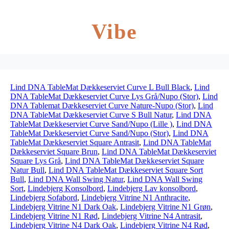
Vibe
Lind DNA TableMat Dækkeserviet Curve L Bull Black
,
Lind
DNA TableMat Dækkeserviet Curve Lys Grå/Nupo (Stor)
,
Lind
DNA Tablemat Dækkeserviet Curve Nature-Nupo (Stor)
,
Lind
DNA TableMat Dækkeserviet Curve S Bull Natur
,
Lind DNA
TableMat Dækkeserviet Curve Sand/Nupo (Lille )
,
Lind DNA
TableMat Dækkeserviet Curve Sand/Nupo (Stor)
,
Lind DNA
TableMat Dækkeserviet Square Antrasit
,
Lind DNA TableMat
Dækkeserviet Square Brun
,
Lind DNA TableMat Dækkeserviet
Square Lys Grå
,
Lind DNA TableMat Dækkeserviet Square
Natur Bull
,
Lind DNA TableMat Dækkeserviet Square Sort
Bull
,
Lind DNA Wall Swing Natur
,
Lind DNA Wall Swing
Sort
,
Lindebjerg Konsolbord
,
Lindebjerg Lav konsolbord
,
Lindebjerg Sofabord
,
Lindebjerg Vitrine N1 Anthracite
,
Lindebjerg Vitrine N1 Dark Oak
,
Lindebjerg Vitrine N1 Grøn
,
Lindebjerg Vitrine N1 Rød
,
Lindebjerg Vitrine N4 Antrasit
,
Lindebjerg Vitrine N4 Dark Oak
,
Lindebjerg Vitrine N4 Rød
,