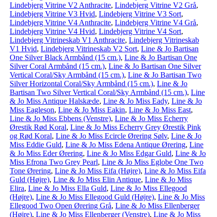
Lindebjerg Vitrine V2 Anthracite
,
Lindebjerg Vitrine V2 Grå
,
Lindebjerg Vitrine V3 Hvid
,
Lindebjerg Vitrine V3 Sort
,
Lindebjerg Vitrine V4 Anthracite
,
Lindebjerg Vitrine V4 Grå
,
Lindebjerg Vitrine V4 Hvid
,
Lindebjerg Vitrine V4 Sort
,
Lindebjerg Vitrineskab V1 Anthracite
,
Lindebjerg Vitrineskab
V1 Hvid
,
Lindebjerg Vitrineskab V2 Sort
,
Line & Jo Bartisan
One Silver Black Armbånd (15 cm.)
,
Line & Jo Bartisan One
Silver Coral Armbånd (15 cm.)
,
Line & Jo Bartisan One Silver
Vertical Coral/Sky Armbånd (15 cm.)
,
Line & Jo Bartisan Two
Silver Horizontal Coral/Sky Armbånd (15 cm.)
,
Line & Jo
Bartisan Two Silver Vertical Coral/Sky Armbånd (15 cm.)
,
Line
& Jo Miss Antique Halskæde
,
Line & Jo Miss Eady
,
Line & Jo
Miss Eagleson
,
Line & Jo Miss Eakin
,
Line & Jo Miss East
,
Line & Jo Miss Ebbens (Venstre)
,
Line & Jo Miss Echerry
Ørestik Rød Koral
,
Line & Jo Miss Echerry Grey Ørestik Pink
og Rød Koral
,
Line & Jo Miss Ecircle Ørering Sølv
,
Line & Jo
Miss Eddie Guld
,
Line & Jo Miss Edena Antique Ørering
,
Line
& Jo Miss Eder Ørering
,
Line & Jo Miss Edgar Guld
,
Line & Jo
Miss Efrona Two Grey Pearl
,
Line & Jo Miss Eglobe One Two
Tone Ørering
,
Line & Jo Miss Eifa (Højre)
,
Line & Jo Miss Eifa
Guld (Højre)
,
Line & Jo Miss Elin Antique
,
Line & Jo Miss
Elira
,
Line & Jo Miss Ella Guld
,
Line & Jo Miss Ellegood
(Højre)
,
Line & Jo Miss Ellegood Guld (Højre)
,
Line & Jo Miss
Ellegood Two Open Ørering Grå
,
Line & Jo Miss Ellenberger
(Højre)
,
Line & Jo Miss Ellenberger (Venstre)
,
Line & Jo Miss