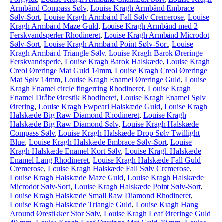
Armbånd Compass Sølv
,
Louise Kragh Armbånd Embrace
Sølv-Sort
,
Louise Kragh Armbånd Fall Sølv Cremerose
,
Louise
Kragh Armbånd Maze Guld
,
Louise Kragh Armbånd med 2
Ferskvandsperler Rhodineret
,
Louise Kragh Armbånd Microdot
Sølv-Sort
,
Louise Kragh Armbånd Point Sølv-Sort
,
Louise
Kragh Armbånd Triangle Sølv
,
Louise Kragh Barok Øreringe
Ferskvandsperle
,
Louise Kragh Barok Halskæde
,
Louise Kragh
Creol Øreringe Mat Guld 14mm
,
Louise Kragh Creol Øreringe
Mat Sølv 14mm
,
Louise Kragh Enamel Øreringe Guld
,
Louise
Kragh Enamel circle fingerring Rhodineret
,
Louise Kragh
Enamel Dråbe Ørestik Rhodineret
,
Louise Kragh Enamel Sølv
Ørering
,
Louise Kragh Fwpearl Halskæde Guld
,
Louise Kragh
Halskæde Big Raw Diamond Rhodineret
,
Louise Kragh
Halskæde Big Raw Diamond Sølv
,
Louise Kragh Halskæde
Compass Sølv
,
Louise Kragh Halskæde Drop Sølv Twillight
Blue
,
Louise Kragh Halskæde Embrace Sølv-Sort
,
Louise
Kragh Halskæde Enamel Kort Sølv
,
Louise Kragh Halskæde
Enamel Lang Rhodineret
,
Louise Kragh Halskæde Fall Guld
Cremerose
,
Louise Kragh Halskæde Fall Sølv Cremerose
,
Louise Kragh Halskæde Maze Guld
,
Louise Kragh Halskæde
Microdot Sølv-Sort
,
Louise Kragh Halskæde Point Sølv-Sort
,
Louise Kragh Halskæde Small Raw Diamond Rhodineret
,
Louise Kragh Halskæde Triangle Guld
,
Louise Kragh Hang
Around Ørestikker Stor Sølv
,
Louise Kragh Leaf Øreringe Guld