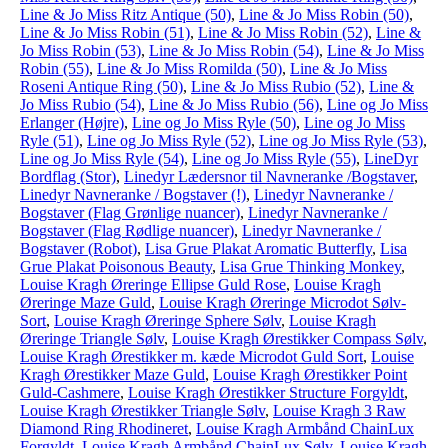
Line & Jo Miss Ritz Antique (50)
,
Line & Jo Miss Robin (50)
,
Line & Jo Miss Robin (51)
,
Line & Jo Miss Robin (52)
,
Line &
Jo Miss Robin (53)
,
Line & Jo Miss Robin (54)
,
Line & Jo Miss
Robin (55)
,
Line & Jo Miss Romilda (50)
,
Line & Jo Miss
Roseni Antique Ring (50)
,
Line & Jo Miss Rubio (52)
,
Line &
Jo Miss Rubio (54)
,
Line & Jo Miss Rubio (56)
,
Line og Jo Miss
Erlanger (Højre)
,
Line og Jo Miss Ryle (50)
,
Line og Jo Miss
Ryle (51)
,
Line og Jo Miss Ryle (52)
,
Line og Jo Miss Ryle (53)
,
Line og Jo Miss Ryle (54)
,
Line og Jo Miss Ryle (55)
,
LineDyr
Bordflag (Stor)
,
Linedyr Lædersnor til Navneranke /Bogstaver
,
Linedyr Navneranke / Bogstaver (!)
,
Linedyr Navneranke /
Bogstaver (Flag Grønlige nuancer)
,
Linedyr Navneranke /
Bogstaver (Flag Rødlige nuancer)
,
Linedyr Navneranke /
Bogstaver (Robot)
,
Lisa Grue Plakat Aromatic Butterfly
,
Lisa
Grue Plakat Poisonous Beauty
,
Lisa Grue Thinking Monkey
,
Louise Kragh Øreringe Ellipse Guld Rose
,
Louise Kragh
Øreringe Maze Guld
,
Louise Kragh Øreringe Microdot Sølv-
Sort
,
Louise Kragh Øreringe Sphere Sølv
,
Louise Kragh
Øreringe Triangle Sølv
,
Louise Kragh Ørestikker Compass Sølv
,
Louise Kragh Ørestikker m. kæde Microdot Guld Sort
,
Louise
Kragh Ørestikker Maze Guld
,
Louise Kragh Ørestikker Point
Guld-Cashmere
,
Louise Kragh Ørestikker Structure Forgyldt
,
Louise Kragh Ørestikker Triangle Sølv
,
Louise Kragh 3 Raw
Diamond Ring Rhodineret
,
Louise Kragh Armbånd ChainLux
Forgyldt
,
Louise Kragh Armbånd ChainLux Sølv
,
Louise Kragh