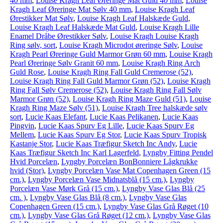
40 mm
,
Louise Kragh Leaf Øreringe Mat Guld 40 mm
,
Louise
Kragh Leaf Øreringe Mat Sølv 40 mm
,
Louise Kragh Leaf
Ørestikker Mat Sølv
,
Louise Kragh Leaf Halskæde Guld
,
Louise Kragh Leaf Halskæde Mat Guld
,
Louise Kragh Lille
Enamel Dråbe Ørestikker Sølv
,
Louise Kragh Louise Kragh
Ring sølv, sort
,
Louise Kragh Microdot øreringe Sølv
,
Louise
Kragh Pearl Øreringe Guld Marmor Grøn 60 mm
,
Louise Kragh
Pearl Øreringe Sølv Granit 60 mm
,
Louise Kragh Ring Arch
Guld Rose
,
Louise Kragh Ring Fall Guld Cremerose (52)
,
Louise Kragh Ring Fall Guld Marmor Grøn (52)
,
Louise Kragh
Ring Fall Sølv Cremerose (52)
,
Louise Kragh Ring Fall Sølv
Marmor Grøn (52)
,
Louise Kragh Ring Maze Guld (51)
,
Louise
Kragh Ring Maze Sølv (51)
,
Louise Kragh Tree halskæde sølv
sort
,
Lucie Kaas Elefant
,
Lucie Kaas Pelikanen
,
Lucie Kaas
Pingvin
,
Lucie Kaas Spurv Eg Lille
,
Lucie Kaas Spurv Eg
Mellem
,
Lucie Kaas Spurv Eg Stor
,
Lucie Kaas Spurv Tropisk
Kastanje Stor
,
Lucie Kaas Træfigur Sketch Inc Andy
,
Lucie
Kaas Træfigur Sketch Inc Karl Lagerfeld
,
Lyngby Fitting Pendel
Hvid Porcelæn
,
Lyngby Porcelæn BonBonniere Lågkrukke
hvid (Stor)
,
Lyngby Porcelæn Vase Mat Copenhagen Green (15
cm.)
,
Lyngby Porcelæn Vase Midnatsblå (15 cm.)
,
Lyngby
Porcelæn Vase Mørk Grå (15 cm.)
,
Lyngby Vase Glas Blå (25
cm. )
,
Lyngby Vase Glas Blå (8 cm.)
,
Lyngby Vase Glas
Copenhagen Green (15 cm.)
,
Lyngby Vase Glas Grå Røget (10
cm.)
,
Lyngby Vase Glas Grå Røget (12 cm.)
,
Lyngby Vase Glas