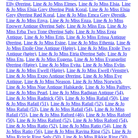
Elly Ørering
,
Line & Jo Miss Elmes
,
Line & Jo Miss Elsia
,
Line
& Jo Miss Elsia Grey Ørering Pink Koral
,
Line & Jo Miss Elsia
Grey Ørering Rød Koral
,
Line & Jo Miss Emca Grey Ørestik
,
Line & Jo Miss Enya
,
Line & Jo Miss Enza
,
Line & Jo Miss
Epower Antique Ørering Sølv
,
Line & Jo Miss Era
,
Line & Jo
Miss Erba Two Tone Ørering Sølv
,
Line & Jo Miss Erga
Antique
,
Line & Jo Miss Erin
,
Line & Jo Miss Erissa Antique
Ørering
,
Line & Jo Miss Esine
,
Line & Jo Miss Ethenia
,
Line &
Jo Miss Etoile One Antique (Højre)
,
Line & Jo Miss Etoile Two
Antique (højre)
,
Line & Jo Miss Etria Ørering Sølv
,
Line & Jo
Miss Etu
,
Line & Jo Miss Eugena
,
Line & Jo Miss Evangelist
Ørering (Højre)
,
Line & Jo Miss Evita
,
Line & Jo Miss Evlin
,
Line & Jo Miss Ewell (Højre)
,
Line & Jo Miss Ewell (Venstre)
,
Line & Jo Miss Expo Antique Ørering
,
Line & Jo Miss Eye
Antique
,
Line & Jo Miss Neason
,
Line & Jo Miss Norwich
,
Line & Jo Miss Nue Antique Halskæde
,
Line & Jo Miss Palfrey
,
Line & Jo Miss Pearl
,
Line & Jo Miss Radigan Antique (54)
,
Line & Jo Miss Radnick (50)
,
Line & Jo Miss Rafail (50)
,
Line
& Jo Miss Rafail (51)
,
Line & Jo Miss Rafail (52)
,
Line & Jo
Miss Rafail (53)
,
Line & Jo Miss Rafail (54)
,
Line & Jo Miss
Rafail (55)
,
Line & Jo Miss Raford (46)
,
Line & Jo Miss Raford
(50)
,
Line & Jo Miss Raford (52)
,
Line & Jo Miss Raford (54)
,
Line & Jo Miss Ratio (52)
,
Line & Jo Miss Ratio (54)
,
Line &
Jo Miss Ratio (56)
,
Line & Jo Miss Ravina Ring (52)
,
Line & Jo
Miss Rcircle Ring Sølv (50)
,
Line & Jo Miss Rikkie Ring (50)
,