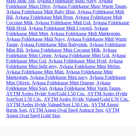
Maxi Milk Tea
,
Aykasa Foldekasse Maxi Navy
,
Aykasa
Foldekasse Maxi Olive
,
Aykasa Foldekasse Maxi Warm Taupe
,
Aykasa Foldekasse Midi Baby Blue
,
Aykasa Foldekasse Midi
Blå
,
Aykasa Foldekasse Midi Brun
,
Aykasa Foldekasse Midi
Coconut Milk
,
Aykasa Foldekasse Midi Grå
,
Aykasa Foldekasse
Midi Hvid
,
Aykasa Foldekasse Midi Lysegrå
,
Aykasa
Foldekasse Midi Mint
,
Aykasa Foldekasse Midi Mørkegrøn
,
Aykasa Foldekasse Midi Navy
,
Aykasa Foldekasse Midi Warm
Taupe
,
Aykasa Foldekasse Mini Babypink
,
Aykasa Foldekasse
Mini Blå
,
Aykasa Foldekasse Mini Coconut Milk
,
Aykasa
Foldekasse Mini Creme
,
Aykasa Foldekasse Mini Grå
,
Aykasa
Foldekasse Mini Gul
,
Aykasa Foldekasse Mini Hvid
,
Aykasa
Foldekasse Mini light grey
,
Aykasa Foldekasse Mini Melon
,
Aykasa Foldekasse Mini Mint
,
Aykasa Foldekasse Mini
Mørkegrøn
,
Aykasa Foldekasse Mini navy
,
Aykasa Foldekasse
Mini Oliven
,
Aykasa Foldekasse Mini Orange
,
Aykasa
Foldekasse Mini Sort
,
Aykasa Foldekasse Mini Varm Taupe
,
AYTM Aedes Hylde Sort/Guld L50 Cm.
,
AYTM Aedes Hylde
Sort/Sort L50 Cm.
,
AYTM Aedes Hylde Valnød/Guld L50 Cm.
,
AYTM Aedes Hylde Valnød/Sort L50 Cm.
,
AYTM Angui
Bænk Sort
,
AYTM Angui Oval Spejl Antracit Stor
,
AYTM
Angui Oval Spejl Guld Stor
,