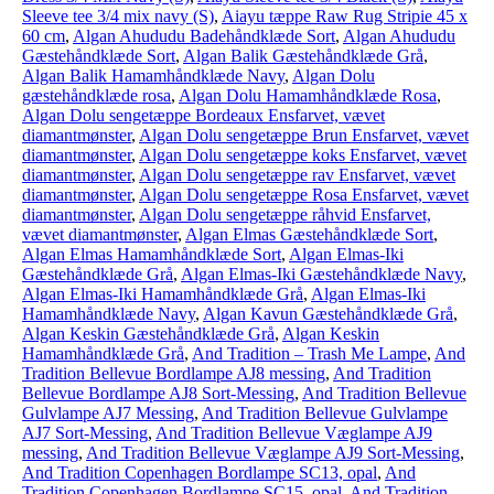
Sleeve tee 3/4 mix navy (S)
,
Aiayu tæppe Raw Rug Stripie 45 x
60 cm
,
Algan Ahududu Badehåndklæde Sort
,
Algan Ahududu
Gæstehåndklæde Sort
,
Algan Balik Gæstehåndklæde Grå
,
Algan Balik Hamamhåndklæde Navy
,
Algan Dolu
gæstehåndklæde rosa
,
Algan Dolu Hamamhåndklæde Rosa
,
Algan Dolu sengetæppe Bordeaux Ensfarvet, vævet
diamantmønster
,
Algan Dolu sengetæppe Brun Ensfarvet, vævet
diamantmønster
,
Algan Dolu sengetæppe koks Ensfarvet, vævet
diamantmønster
,
Algan Dolu sengetæppe rav Ensfarvet, vævet
diamantmønster
,
Algan Dolu sengetæppe Rosa Ensfarvet, vævet
diamantmønster
,
Algan Dolu sengetæppe råhvid Ensfarvet,
vævet diamantmønster
,
Algan Elmas Gæstehåndklæde Sort
,
Algan Elmas Hamamhåndklæde Sort
,
Algan Elmas-Iki
Gæstehåndklæde Grå
,
Algan Elmas-Iki Gæstehåndklæde Navy
,
Algan Elmas-Iki Hamamhåndklæde Grå
,
Algan Elmas-Iki
Hamamhåndklæde Navy
,
Algan Kavun Gæstehåndklæde Grå
,
Algan Keskin Gæstehåndklæde Grå
,
Algan Keskin
Hamamhåndklæde Grå
,
And Tradition – Trash Me Lampe
,
And
Tradition Bellevue Bordlampe AJ8 messing
,
And Tradition
Bellevue Bordlampe AJ8 Sort-Messing
,
And Tradition Bellevue
Gulvlampe AJ7 Messing
,
And Tradition Bellevue Gulvlampe
AJ7 Sort-Messing
,
And Tradition Bellevue Væglampe AJ9
messing
,
And Tradition Bellevue Væglampe AJ9 Sort-Messing
,
And Tradition Copenhagen Bordlampe SC13, opal
,
And
Tradition Copenhagen Bordlampe SC15, opal
,
And Tradition