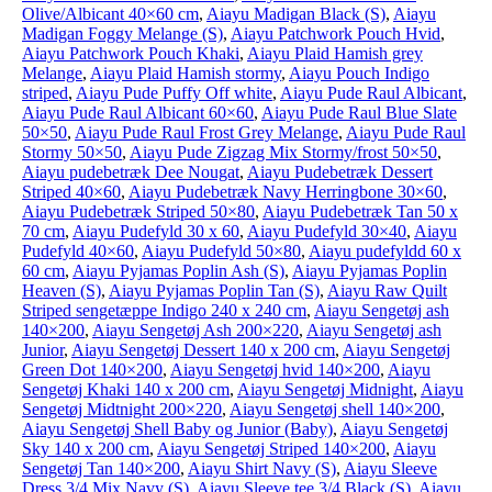
Olive/Albicant 40×60 cm
,
Aiayu Madigan Black (S)
,
Aiayu
Madigan Foggy Melange (S)
,
Aiayu Patchwork Pouch Hvid
,
Aiayu Patchwork Pouch Khaki
,
Aiayu Plaid Hamish grey
Melange
,
Aiayu Plaid Hamish stormy
,
Aiayu Pouch Indigo
striped
,
Aiayu Pude Puffy Off white
,
Aiayu Pude Raul Albicant
,
Aiayu Pude Raul Albicant 60×60
,
Aiayu Pude Raul Blue Slate
50×50
,
Aiayu Pude Raul Frost Grey Melange
,
Aiayu Pude Raul
Stormy 50×50
,
Aiayu Pude Zigzag Mix Stormy/frost 50×50
,
Aiayu pudebetræk Dee Nougat
,
Aiayu Pudebetræk Dessert
Striped 40×60
,
Aiayu Pudebetræk Navy Herringbone 30×60
,
Aiayu Pudebetræk Striped 50×80
,
Aiayu Pudebetræk Tan 50 x
70 cm
,
Aiayu Pudefyld 30 x 60
,
Aiayu Pudefyld 30×40
,
Aiayu
Pudefyld 40×60
,
Aiayu Pudefyld 50×80
,
Aiayu pudefyldd 60 x
60 cm
,
Aiayu Pyjamas Poplin Ash (S)
,
Aiayu Pyjamas Poplin
Heaven (S)
,
Aiayu Pyjamas Poplin Tan (S)
,
Aiayu Raw Quilt
Striped sengetæppe Indigo 240 x 240 cm
,
Aiayu Sengetøj ash
140×200
,
Aiayu Sengetøj Ash 200×220
,
Aiayu Sengetøj ash
Junior
,
Aiayu Sengetøj Dessert 140 x 200 cm
,
Aiayu Sengetøj
Green Dot 140×200
,
Aiayu Sengetøj hvid 140×200
,
Aiayu
Sengetøj Khaki 140 x 200 cm
,
Aiayu Sengetøj Midnight
,
Aiayu
Sengetøj Midtnight 200×220
,
Aiayu Sengetøj shell 140×200
,
Aiayu Sengetøj Shell Baby og Junior (Baby)
,
Aiayu Sengetøj
Sky 140 x 200 cm
,
Aiayu Sengetøj Striped 140×200
,
Aiayu
Sengetøj Tan 140×200
,
Aiayu Shirt Navy (S)
,
Aiayu Sleeve
Dress 3/4 Mix Navy (S)
,
Aiayu Sleeve tee 3/4 Black (S)
,
Aiayu