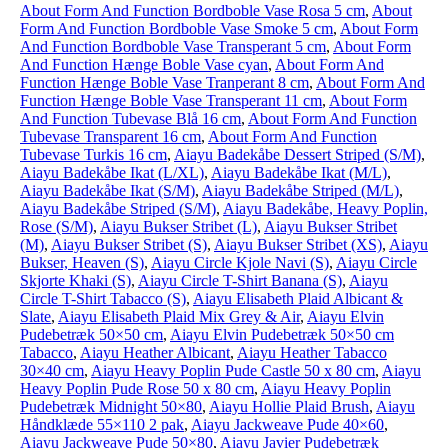
About Form And Function Bordboble Vase Rosa 5 cm
,
About
Form And Function Bordboble Vase Smoke 5 cm
,
About Form
And Function Bordboble Vase Transperant 5 cm
,
About Form
And Function Hænge Boble Vase cyan
,
About Form And
Function Hænge Boble Vase Tranperant 8 cm
,
About Form And
Function Hænge Boble Vase Transperant 11 cm
,
About Form
And Function Tubevase Blå 16 cm
,
About Form And Function
Tubevase Transparent 16 cm
,
About Form And Function
Tubevase Turkis 16 cm
,
Aiayu Badekåbe Dessert Striped (S/M)
,
Aiayu Badekåbe Ikat (L/XL)
,
Aiayu Badekåbe Ikat (M/L)
,
Aiayu Badekåbe Ikat (S/M)
,
Aiayu Badekåbe Striped (M/L)
,
Aiayu Badekåbe Striped (S/M)
,
Aiayu Badekåbe, Heavy Poplin,
Rose (S/M)
,
Aiayu Bukser Stribet (L)
,
Aiayu Bukser Stribet
(M)
,
Aiayu Bukser Stribet (S)
,
Aiayu Bukser Stribet (XS)
,
Aiayu
Bukser, Heaven (S)
,
Aiayu Circle Kjole Navi (S)
,
Aiayu Circle
Skjorte Khaki (S)
,
Aiayu Circle T-Shirt Banana (S)
,
Aiayu
Circle T-Shirt Tabacco (S)
,
Aiayu Elisabeth Plaid Albicant &
Slate
,
Aiayu Elisabeth Plaid Mix Grey & Air
,
Aiayu Elvin
Pudebetræk 50×50 cm
,
Aiayu Elvin Pudebetræk 50×50 cm
Tabacco
,
Aiayu Heather Albicant
,
Aiayu Heather Tabacco
30×40 cm
,
Aiayu Heavy Poplin Pude Castle 50 x 80 cm
,
Aiayu
Heavy Poplin Pude Rose 50 x 80 cm
,
Aiayu Heavy Poplin
Pudebetræk Midnight 50×80
,
Aiayu Hollie Plaid Brush
,
Aiayu
Håndklæde 55×110 2 pak
,
Aiayu Jackweave Pude 40×60
,
Aiayu Jackweave Pude 50×80
,
Aiayu Javier Pudebetræk