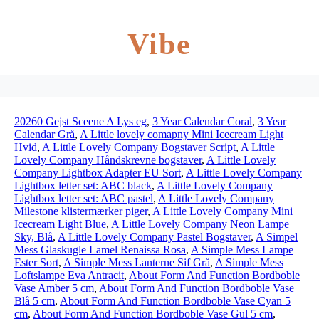
Vibe
20260 Gejst Sceene A Lys eg
,
3 Year Calendar Coral
,
3 Year
Calendar Grå
,
A Little lovely comapny Mini Icecream Light
Hvid
,
A Little Lovely Company Bogstaver Script
,
A Little
Lovely Company Håndskrevne bogstaver
,
A Little Lovely
Company Lightbox Adapter EU Sort
,
A Little Lovely Company
Lightbox letter set: ABC black
,
A Little Lovely Company
Lightbox letter set: ABC pastel
,
A Little Lovely Company
Milestone klistermærker piger
,
A Little Lovely Company Mini
Icecream Light Blue
,
A Little Lovely Company Neon Lampe
Sky, Blå
,
A Little Lovely Company Pastel Bogstaver
,
A Simpel
Mess Glaskugle Lamel Renaissa Rosa
,
A Simple Mess Lampe
Ester Sort
,
A Simple Mess Lanterne Sif Grå
,
A Simple Mess
Loftslampe Eva Antracit
,
About Form And Function Bordboble
Vase Amber 5 cm
,
About Form And Function Bordboble Vase
Blå 5 cm
,
About Form And Function Bordboble Vase Cyan 5
cm
,
About Form And Function Bordboble Vase Gul 5 cm
,