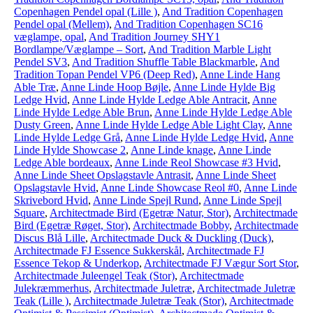
Copenhagen Pendel opal (Lille )
,
And Tradition Copenhagen
Pendel opal (Mellem)
,
And Tradition Copenhagen SC16
væglampe, opal
,
And Tradition Journey SHY1
Bordlampe/Væglampe – Sort
,
And Tradition Marble Light
Pendel SV3
,
And Tradition Shuffle Table Blackmarble
,
And
Tradition Topan Pendel VP6 (Deep Red)
,
Anne Linde Hang
Able Træ
,
Anne Linde Hoop Bøjle
,
Anne Linde Hylde Big
Ledge Hvid
,
Anne Linde Hylde Ledge Able Antracit
,
Anne
Linde Hylde Ledge Able Brun
,
Anne Linde Hylde Ledge Able
Dusty Green
,
Anne Linde Hylde Ledge Able Light Clay
,
Anne
Linde Hylde Ledge Grå
,
Anne Linde Hylde Ledge Hvid
,
Anne
Linde Hylde Showcase 2
,
Anne Linde knage
,
Anne Linde
Ledge Able bordeaux
,
Anne Linde Reol Showcase #3 Hvid
,
Anne Linde Sheet Opslagstavle Antrasit
,
Anne Linde Sheet
Opslagstavle Hvid
,
Anne Linde Showcase Reol #0
,
Anne Linde
Skrivebord Hvid
,
Anne Linde Spejl Rund
,
Anne Linde Spejl
Square
,
Architectmade Bird (Egetræ Natur, Stor)
,
Architectmade
Bird (Egetræ Røget, Stor)
,
Architectmade Bobby
,
Architectmade
Discus Blå Lille
,
Architectmade Duck & Duckling (Duck)
,
Architectmade FJ Essence Sukkerskål
,
Architectmade FJ
Essence Tekop & Underkop
,
Architectmade FJ Vægur Sort Stor
,
Architectmade Juleengel Teak (Stor)
,
Architectmade
Julekræmmerhus
,
Architectmade Juletræ
,
Architectmade Juletræ
Teak (Lille )
,
Architectmade Juletræ Teak (Stor)
,
Architectmade