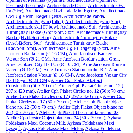
Optimist & Pessimist (Optimist)
,
Architectmade Optimist &
Pessimist (Pessimist)
,
Architectmade Oscar
,
Architectmade Owl
Eg (Stor)
,
Architectmade Owl Ugle Mini Egetræ
,
Architectmade
Owl Ugle Mini Røget Egetræ
,
Architectmade Panda
,
Architectmade Pingvin (Lille )
,
Architectmade Pingvin (Stor)
,
Architectmade skål FJ bowl
,
Architectmade Strit
,
Architectmade
Turningtray Bakke (Grøn/Sort, Stor)
,
Architectmade Turningtray
Bakke (Hvid/Sort, Stor)
,
Architectmade Turningtray Bakke
(Lyseblå/Sort, Stor)
,
Architectmade Turningtray Bakke
(Rød/Sort, Stor)
,
Architectmade Ugle i Røget eg (Stor)
,
Arne
Jacobsen Bankers ur (Ø 16 CM)
,
Arne Jacobsen Bankers
Vægur Sort (Ø 21 CM)
,
Arne Jacobsen Bordur station Grøn
,
Arne Jacobsen City Hall Ur (Ø 16 CM)
,
Arne Jacobsen Roman
Vægur (Ø 16 CM)
,
Arne Jacobsen Station bordur Blå
,
Arne
Jacobsen Station Vægur (Ø 16 CM)
,
Arne Jacobsen Vægur City
Hall Royal (Ø 21 CM)
,
Atelier Cph Plakat Abstract
Construction (50 x 70 cm.)
,
Atelier Cph Plakat Circles no. 12 (
297 x 420 mm)
,
Atelier Cph Plakat Circles no. 12 (50 x 70 cm.)
,
Atelier Cph Plakat Circles no. 17 ( 297 x 420 mm)
,
Atelier Cph
Plakat Circles no. 17 (50 x 70 cm.)
,
Atelier Cph Plakat Object
blanc no. 22 (50 x 70 cm.)
,
Atelier Cph Plakat Object blanc no.
26 (50 x 70 cm.)
,
Atelier Cph Plakat The art of fabric no. 03
,
Atelier Cph Poster Object blanc no. 24 (50 x 70 cm.)
,
Aykasa
Foldekasse Maxi Coconut Milk
,
Aykasa Foldekasse Maxi
Lysegrå
,
Aykasa Foldekasse Maxi Melon
,
Aykasa Foldekasse