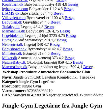
Koalabarn.dk
Babybæring udstyr 418 4,8
Besøg
byhappyme.com
Babyartikler 1112 4,8
Besøg
LIAMS.dk
Babyartikler 384 4,8
Besøg
Villavejen.com
Børneværelset 1100 4,8
Besøg
Babyplan.dk
Graviditet 94 4,8
Besøg
Tralaleg.dk
Legetøj 48 4,8
Besøg
MamaMilla.dk
Babyudstyr 126 4,75
Besøg
Legehjulet.dk
Legetøj på hjul 3725 4,75
Besøg
Livrig.dk
Småbørnsudstyr 218 4,7
Besøg
Netcentret.dk
Legetøj 348 4,7
Besøg
Babyshower.dk
Børneudstyr 4142 4,7
Besøg
Miniature.dk
Børnetøj 218 4,5
Besøg
Milker.dk
Ammetøj og ventetøj 373 4,2
Besøg
NatureBaby.dk
Økologisk børnetøj 859 4,15
Besøg
Mammashop.dk
Baby, graviditet og legetøj 599 4,1
Besøg
Webshop
Produkter
Anmeldelser
Bedømmelse
Link
Navn:
Jungle Gym Club Legetårn Komplet inkl. Træpakke
Kategori:
Jungle Gym Legetårne
Producent:
Jungle Gym
Varenummer:
5705858056210
EAN:
Vurderet til 4.2 ud af 5 stjerner baseret på 35 anmeldelser
Jungle Gym Legetårne fra Jungle Gym