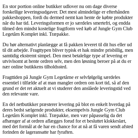
En stor portion online butikker udlover nu om dage diverse
forskellige leveringsudgaver. Det mest almindelige er efterhånden
pakkeshoppen, fordi du dermed nemt kan hente de købte produkter
når du har tid. Leveringsformen er jo særdeles smertefri, og endda
tilmed den mindst kostelige fragtform ved køb af Jungle Gym Club
Legetårn Komplet inkl. Træpakke.
Du bør alternativt planlægge at få pakken leveret til dit hus eller ud
til dit arbejde. Fragttypen bliver typisk et hak mindre prisbillig, men
samtidig ekstremt simpel. Den mest betalelige type af levering er
utvivlsomt at hente ordren selv, men den løsning beroer på at du er
nær online butikkens tilholdssted.
Fragttiden på Jungle Gym Legetårne er selvfølgelig særdeles
essentiel i tilfælde af at man mangler ordren om kort tid, så af den
grund er det ret aktuelt at vi studerer den anslåede leveringstid ved
den relevante vare.
En del netbutikker præsterer levering på blot en enkelt hverdag på
deres bedst sælgende produkter, eksempelvis Jungle Gym Club
Legetårn Komplet inkl. Træpakke, men vær påpasselig da det
afhænger af at ordren aflægges forud for et besluttet klokkeslæt,
med det formål at de har en chance for at nå at få varen sendt afsted
forinden de lageransatte har fyraften.