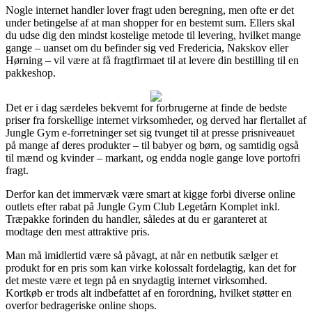
Nogle internet handler lover fragt uden beregning, men ofte er det
under betingelse af at man shopper for en bestemt sum. Ellers skal
du udse dig den mindst kostelige metode til levering, hvilket mange
gange – uanset om du befinder sig ved Fredericia, Nakskov eller
Hørning – vil være at få fragtfirmaet til at levere din bestilling til en
pakkeshop.
Det er i dag særdeles bekvemt for forbrugerne at finde de bedste
priser fra forskellige internet virksomheder, og derved har flertallet af
Jungle Gym e-forretninger set sig tvunget til at presse prisniveauet
på mange af deres produkter – til babyer og børn, og samtidig også
til mænd og kvinder – markant, og endda nogle gange love portofri
fragt.
Derfor kan det immervæk være smart at kigge forbi diverse online
outlets efter rabat på Jungle Gym Club Legetårn Komplet inkl.
Træpakke forinden du handler, således at du er garanteret at
modtage den mest attraktive pris.
Man må imidlertid være så påvagt, at når en netbutik sælger et
produkt for en pris som kan virke kolossalt fordelagtig, kan det for
det meste være et tegn på en snydagtig internet virksomhed.
Kortkøb er trods alt indbefattet af en forordning, hvilket støtter en
overfor bedrageriske online shops.