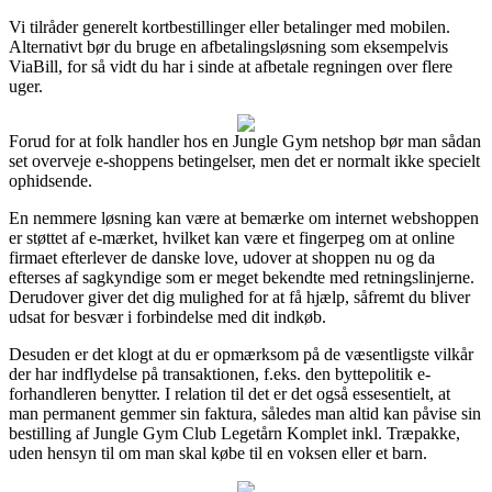
Vi tilråder generelt kortbestillinger eller betalinger med mobilen.
Alternativt bør du bruge en afbetalingsløsning som eksempelvis
ViaBill, for så vidt du har i sinde at afbetale regningen over flere
uger.
Forud for at folk handler hos en Jungle Gym netshop bør man sådan
set overveje e-shoppens betingelser, men det er normalt ikke specielt
ophidsende.
En nemmere løsning kan være at bemærke om internet webshoppen
er støttet af e-mærket, hvilket kan være et fingerpeg om at online
firmaet efterlever de danske love, udover at shoppen nu og da
efterses af sagkyndige som er meget bekendte med retningslinjerne.
Derudover giver det dig mulighed for at få hjælp, såfremt du bliver
udsat for besvær i forbindelse med dit indkøb.
Desuden er det klogt at du er opmærksom på de væsentligste vilkår
der har indflydelse på transaktionen, f.eks. den byttepolitik e-
forhandleren benytter. I relation til det er det også essesentielt, at
man permanent gemmer sin faktura, således man altid kan påvise sin
bestilling af Jungle Gym Club Legetårn Komplet inkl. Træpakke,
uden hensyn til om man skal købe til en voksen eller et barn.