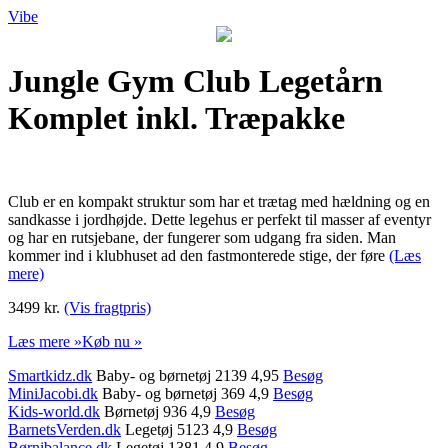
Vibe
Jungle Gym Club Legetårn
Komplet inkl. Træpakke
Club er en kompakt struktur som har et trætag med hældning og en
sandkasse i jordhøjde. Dette legehus er perfekt til masser af eventyr
og har en rutsjebane, der fungerer som udgang fra siden. Man
kommer ind i klubhuset ad den fastmonterede stige, der føre
(Læs
mere)
3499 kr.
(Vis fragtpris)
Læs mere »
Køb nu »
Smartkidz.dk
Baby- og børnetøj 2139 4,95
Besøg
MiniJacobi.dk
Baby- og børnetøj 369 4,9
Besøg
Kids-world.dk
Børnetøj 936 4,9
Besøg
BarnetsVerden.dk
Legetøj 5123 4,9
Besøg
Børnibalance.dk
Legetøj 1381 4,9
Besøg