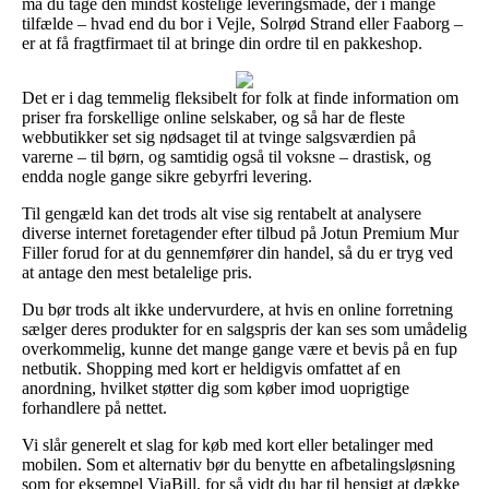
må du tage den mindst kostelige leveringsmåde, der i mange
tilfælde – hvad end du bor i Vejle, Solrød Strand eller Faaborg –
er at få fragtfirmaet til at bringe din ordre til en pakkeshop.
Det er i dag temmelig fleksibelt for folk at finde information om
priser fra forskellige online selskaber, og så har de fleste
webbutikker set sig nødsaget til at tvinge salgsværdien på
varerne – til børn, og samtidig også til voksne – drastisk, og
endda nogle gange sikre gebyrfri levering.
Til gengæld kan det trods alt vise sig rentabelt at analysere
diverse internet foretagender efter tilbud på Jotun Premium Mur
Filler forud for at du gennemfører din handel, så du er tryg ved
at antage den mest betalelige pris.
Du bør trods alt ikke undervurdere, at hvis en online forretning
sælger deres produkter for en salgspris der kan ses som umådelig
overkommelig, kunne det mange gange være et bevis på en fup
netbutik. Shopping med kort er heldigvis omfattet af en
anordning, hvilket støtter dig som køber imod uoprigtige
forhandlere på nettet.
Vi slår generelt et slag for køb med kort eller betalinger med
mobilen. Som et alternativ bør du benytte en afbetalingsløsning
som for eksempel ViaBill, for så vidt du har til hensigt at dække