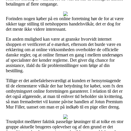
betalingen af flere omgange.
Forinden nogen køber på en online forretning bør de for at være
sikker tage stilling til netshoppens handelsvilkår, det er dog for
det meste ikke videre interessant.
En anden mulighed kan være at granske hvorvidt internet
shoppen er verificeret af e-mærket, eftersom det burde være en
erklæring om at online virksomheden overholder de officielle
danske regler, og at online firmaet en gang i mellem undersøges
af specialister der kender reglerne. Det giver dig chance for
assistance, ifald du får problemstillinger som følge af din
bestilling.
Tillige er det anbefalelsesværdigt at kunden er hensynstagende
til de elementære vilkår der har betydning for købet, som fx den
ombytningsret online forretningen garanterer. I relation til det er
det også afgørende, at man til enhver tid beholder sin kvittering,
så man fremadrettet vil kunne påvise handlen af Jotun Premium
Mur Filler, uanset om man er på indkøb til en pige eller dreng.
Trustpilot medfører faktisk passelige løsninger til at tolke en stor
gruppe aktuelle brugeres oplevelser og af den grund er det