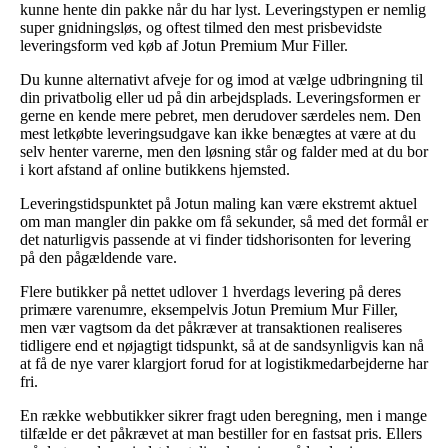
kunne hente din pakke når du har lyst. Leveringstypen er nemlig
super gnidningsløs, og oftest tilmed den mest prisbevidste
leveringsform ved køb af Jotun Premium Mur Filler.
Du kunne alternativt afveje for og imod at vælge udbringning til
din privatbolig eller ud på din arbejdsplads. Leveringsformen er
gerne en kende mere pebret, men derudover særdeles nem. Den
mest letkøbte leveringsudgave kan ikke benægtes at være at du
selv henter varerne, men den løsning står og falder med at du bor
i kort afstand af online butikkens hjemsted.
Leveringstidspunktet på Jotun maling kan være ekstremt aktuel
om man mangler din pakke om få sekunder, så med det formål er
det naturligvis passende at vi finder tidshorisonten for levering
på den pågældende vare.
Flere butikker på nettet udlover 1 hverdags levering på deres
primære varenumre, eksempelvis Jotun Premium Mur Filler,
men vær vagtsom da det påkræver at transaktionen realiseres
tidligere end et nøjagtigt tidspunkt, så at de sandsynligvis kan nå
at få de nye varer klargjort forud for at logistikmedarbejderne har
fri.
En række webbutikker sikrer fragt uden beregning, men i mange
tilfælde er det påkrævet at man bestiller for en fastsat pris. Ellers