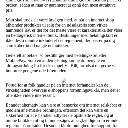
ordren, sådan at man er garanteret at opnå den mest attraktive
pris.
Man skal trods alt være årvågen med, at når en internet shop
afhænder produkter til salg for en udsalgspris som virker
hamrende lav, er det for det meste være et karakteristika der viser
en bedragerisk internet butik. Bestillinger med betalingskort er
ikke desto mindre inkluderet i et reglement, der passer på dig
som køber imod uægte netbutikker.
Generelt anbefaler vi bestillinger med betalingskort eller
MobilePay. Som en anden løsning kunne du benytte en
afdragsordning fra for eksempel ViaBill, forudsat du gerne vil
honorere pengene ude i fremtiden.
Forud for at folk handler på en internet forhandler kan de i
virkeligheden overveje e-shoppens forretningsvilkår, men det er
ofte ikke videre interessant.
Et andet alternativ kan være at bemærke om internet selskabet er
medlem af e-mærke ordningen, eftersom det kan være en
sikkerhed for at e-handlen adlyder de opstillede regler, og at
online butikken af og til undersøges af sagkyndige som er inde i
reglerne på området. Desuden får du mulighed for support, for