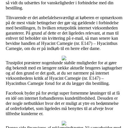
så vidt du udsættes for vanskeligheder i forbindelse med din
bestilling.
Tilsvarende er det anbefalelsesværdigt at køberen er opmærksom
på de mest vitale betingelser der gør sig gældende i forbindelse
med bestillingen, fx hvilken returpolitik internet virksomheden
garanterer. På grund af dette er det ligeledes relevant, at man til
enhver tid beholder sin kvittering på e-mail, så man senere kan
bevidne handlen af Hyacint Carnegie (nr. E147) – Hyacinthus
Carnegie, om du er på indkøb til en herre eller dame.
Trustpilot præsterer nogenlunde stabile muligheder for at gøre
dig bekendt med en længere række aktuelle brugeres iagttagelser
og af den grund er det godt, at du ser nærmere på internet
virksomhedens kritik af Hyacint Carnegie (nr. E147) –
Hyacinthus Carnegie forud for at du lægger din bestilling.
Facebook byder på for øvrigt super fornemme løsninger til at få
en idé om internet forhandlerens kundetilfredshed. Desuden er
der nogle netbutikker hvor det er muligt at ytre en bedømmelse
af ordreforløbet, som ligeledes må benyttes til at afveje hvor
tilfredse kunderne er.
Denne side finansieres af reklameindtægter. Vi samarbejder med