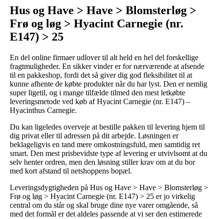
Hus og Have > Have > Blomsterløg >
Frø og løg > Hyacint Carnegie (nr.
E147) > 25
En del online firmaer udlover til alt held en hel del forskellige
fragtmuligheder. En sikker vinder er for nærværende at afsende
til en pakkeshop, fordi det så giver dig god fleksibilitet til at
kunne afhente de købte produkter når du har lyst. Den er nemlig
super ligetil, og i mange tilfælde tilmed den mest letkøbte
leveringsmetode ved køb af Hyacint Carnegie (nr. E147) –
Hyacinthus Carnegie.
Du kan ligeledes overveje at bestille pakken til levering hjem til
dig privat eller til adressen på dit arbejde. Løsningen er
beklageligvis en tand mere omkostningsfuld, men samtidig ret
smart. Den mest prisbevidste type af levering er utvivlsomt at du
selv henter ordren, men den løsning stiller krav om at du bor
med kort afstand til netshoppens bopæl.
Leveringsdygtigheden på Hus og Have > Have > Blomsterløg >
Frø og løg > Hyacint Carnegie (nr. E147) > 25 er jo virkelig
central om du står og skal bruge dine nye varer omgående, så
med det formål er det aldeles passende at vi ser den estimerede