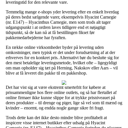
leveringstid for den relevante vare.
Temmelig mange e-shops yder levering efter en enkelt hverdag
på deres bedst sælgende varer, eksempelvis Hyacint Carnegie
(nr. E147) – Hyacinthus Carnegie, men som trods alt tager
udgangspunkt i at ordren laves tidligere end et nøjagtigt
tidspunkt, så de kan nå at få bestillingen fikset før
pakkemedarbejderne har fyraften.
En række online virksomheder byder på levering uden
omkostninger, men typisk er det under forudsætning af at der
erhverves for en konkret pris. Alternativt bør du beslutte sig for
den mest betalelige leveringsmetode, hvilket ofte – ligegyldigt
om man opholder sig tæt på Herning, Nakskov eller Aars – vil
blive at få leveret din pakke til en pakkeshop.
Det har vist sig at være ekstremt smertefrit for købere at
prissammenligne hos flere online outlets, og så har flertallet af
online firmaer ikke kunne slippe for at trykke prisniveauet på
deres produkter – til drenge og piger, lige så vel som til mænd og
kvinder – enormt, og endda nogle gange sikre fri fragt.
Trods dette kan det ikke desto mindre blive profitabelt at
inspicere visse internet butikker efter udsalg på Hyacint
Carnegie (nr. E147) – Hyacinthus Carnegie forinden du placerer