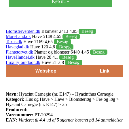
Køb nu »
Blomsterverden.dk
Blomster 2413 4,85
Besøg
MoreLand.dk
Have 5148 4,65
Besøg
Texas.dk
Have 7169 4,65
Besøg
Haveglad.dk
Have 120 4,6
Besøg
Plantetorvet.dk
Planter og blomster 6440 4,45
Besøg
HaveHandel.dk
Have 20 4,1
Besøg
Luxury-outdoor.dk
Have 21 3,8
Besøg
Webshop
Link
Navn:
Hyacint Carnegie (nr. E147) – Hyacinthus Carnegie
Kategori:
Hus og Have > Have > Blomsterløg > Frø og løg >
Hyacint Carnegie (nr. E147) > 25
Producent:
Varenummer:
PT-20294
EAN:
Vurderet til 4.4 ud af 5 stjerner baseret på 14 anmeldelser