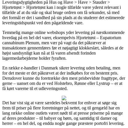
Leveringsdygtigheden på Hus og Have > Have > Stauder >
Hjortetrøst > Hjortetrøst kan i nogle tilfælde være yderst relevant i
tilfælde af at du står og skal bruge ordren om få sekunder, så med
det formål er det i sandhed på sin plads at du studerer det estimerede
leveringstidspunkt ved den pågældende vare.
Temmelig mange online webshops yder levering på næstkommende
hverdag på en hel del varer, eksempelvis Hjortetrøst – Eupatorium
cannabinum Plenum, men vær på vagt da det påkræver at
transaktionen gennemføres før et nøjagtigt klokkeslæt, således at de
højst sandsynligt kan nå at få varen afsendt forinden
lagermedarbejderne holder fyraften.
En række e-handler i Danmark sikrer levering uden betaling, men
for det meste er det påkrævet at der indkøbes for en bestemt pris.
Derudover kunne du foretrække den mest prisbevidste fragttype, der
gerne – uanset om du er ved Holstebro, Rønne eller Lystrup – er at
få kørt varerne til et udleveringssted.
Det har vist sig at være særdeles bekvemt for enhver at søge sig
frem til priser på flere forretninger på nettet, og til gengæld har en
lang række online outlets været nødt til at presse priserne på mange
af deres produkter – til babyer og børn, og samtidig til damer og
herrer – en hel del, og endda nogle gange præstere portofri levering.