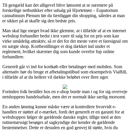
Til gengæld kan det alligevel blive lønsomt at se nærmere på
forskellige netbutikker efter udsalg på Hjortetrøst – Eupatorium
cannabinum Plenum før du færdiggør din shopping, således at man
er sikker på at skaffe sig den bedste pris.
Man skal lige meget hvad ikke glemme, at i tilfælde af at en internet
webshop forhandler bedst i test varer til salg for en pris som kan
virke umådelig attraktiv, så er det for det meste være et faresignal om
en uægte shop. Kortbestillinger er dog dækket ind under et
reglement, hvilket skærmer dig som kunde overfor fup online
forhandlere.
Generelt går vi ind for kortkøb eller betalinger med mobilen. Som
alternativ bør du bruge et afbetalingstilbud som eksempelvis ViaBill,
i tilfælde af at du hellere vil dække beløbet over flere uger.
Forinden folk bestiller hos en e-shop burde man i og for sig overveje
netshoppens handelsaftale, men det er normalt ikke særlig morsomt.
En anden løsning kunne måske være at kontrollere hvorvidt e-
handlen er støttet af e-mærket, fordi det generelt er en garanti for at
webshoppen følger de gældende danske regler, tillige med at den
rutinemæssigt besøges af sagkyndige der kender de gældende
bestemmelser. Dette er desuden en god genvej til støtte, hvis du