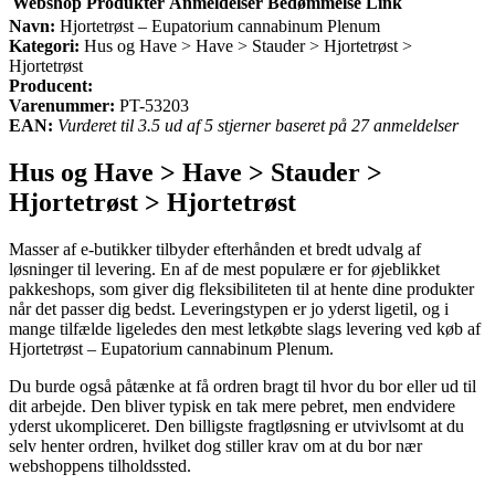
Webshop
Produkter
Anmeldelser
Bedømmelse
Link
Navn:
Hjortetrøst – Eupatorium cannabinum Plenum
Kategori:
Hus og Have > Have > Stauder > Hjortetrøst >
Hjortetrøst
Producent:
Varenummer:
PT-53203
EAN:
Vurderet til 3.5 ud af 5 stjerner baseret på 27 anmeldelser
Hus og Have > Have > Stauder >
Hjortetrøst > Hjortetrøst
Masser af e-butikker tilbyder efterhånden et bredt udvalg af
løsninger til levering. En af de mest populære er for øjeblikket
pakkeshops, som giver dig fleksibiliteten til at hente dine produkter
når det passer dig bedst. Leveringstypen er jo yderst ligetil, og i
mange tilfælde ligeledes den mest letkøbte slags levering ved køb af
Hjortetrøst – Eupatorium cannabinum Plenum.
Du burde også påtænke at få ordren bragt til hvor du bor eller ud til
dit arbejde. Den bliver typisk en tak mere pebret, men endvidere
yderst ukompliceret. Den billigste fragtløsning er utvivlsomt at du
selv henter ordren, hvilket dog stiller krav om at du bor nær
webshoppens tilholdssted.