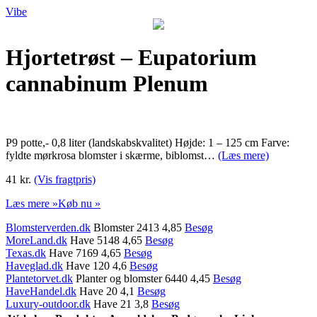
Vibe
Hjortetrøst – Eupatorium
cannabinum Plenum
P9 potte,- 0,8 liter (landskabskvalitet) Højde: 1 – 125 cm Farve:
fyldte mørkrosa blomster i skærme, biblomst…
(Læs mere)
41 kr.
(Vis fragtpris)
Læs mere »
Køb nu »
Blomsterverden.dk
Blomster 2413 4,85
Besøg
MoreLand.dk
Have 5148 4,65
Besøg
Texas.dk
Have 7169 4,65
Besøg
Haveglad.dk
Have 120 4,6
Besøg
Plantetorvet.dk
Planter og blomster 6440 4,45
Besøg
HaveHandel.dk
Have 20 4,1
Besøg
Luxury-outdoor.dk
Have 21 3,8
Besøg