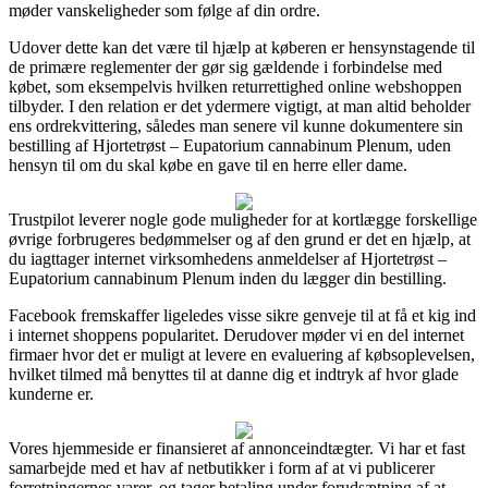
møder vanskeligheder som følge af din ordre.
Udover dette kan det være til hjælp at køberen er hensynstagende til
de primære reglementer der gør sig gældende i forbindelse med
købet, som eksempelvis hvilken returrettighed online webshoppen
tilbyder. I den relation er det ydermere vigtigt, at man altid beholder
ens ordrekvittering, således man senere vil kunne dokumentere sin
bestilling af Hjortetrøst – Eupatorium cannabinum Plenum, uden
hensyn til om du skal købe en gave til en herre eller dame.
Trustpilot leverer nogle gode muligheder for at kortlægge forskellige
øvrige forbrugeres bedømmelser og af den grund er det en hjælp, at
du iagttager internet virksomhedens anmeldelser af Hjortetrøst –
Eupatorium cannabinum Plenum inden du lægger din bestilling.
Facebook fremskaffer ligeledes visse sikre genveje til at få et kig ind
i internet shoppens popularitet. Derudover møder vi en del internet
firmaer hvor det er muligt at levere en evaluering af købsoplevelsen,
hvilket tilmed må benyttes til at danne dig et indtryk af hvor glade
kunderne er.
Vores hjemmeside er finansieret af annonceindtægter. Vi har et fast
samarbejde med et hav af netbutikker i form af at vi publicerer
forretningernes varer, og tager betaling under forudsætning af at