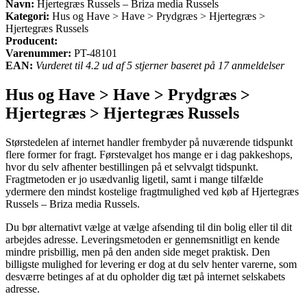
Navn:
Hjertegræs Russels – Briza media Russels
Kategori:
Hus og Have > Have > Prydgræs > Hjertegræs >
Hjertegræs Russels
Producent:
Varenummer:
PT-48101
EAN:
Vurderet til 4.2 ud af 5 stjerner baseret på 17 anmeldelser
Hus og Have > Have > Prydgræs >
Hjertegræs > Hjertegræs Russels
Størstedelen af internet handler frembyder på nuværende tidspunkt
flere former for fragt. Førstevalget hos mange er i dag pakkeshops,
hvor du selv afhenter bestillingen på et selvvalgt tidspunkt.
Fragtmetoden er jo usædvanlig ligetil, samt i mange tilfælde
ydermere den mindst kostelige fragtmulighed ved køb af Hjertegræs
Russels – Briza media Russels.
Du bør alternativt vælge at vælge afsending til din bolig eller til dit
arbejdes adresse. Leveringsmetoden er gennemsnitligt en kende
mindre prisbillig, men på den anden side meget praktisk. Den
billigste mulighed for levering er dog at du selv henter varerne, som
desværre betinges af at du opholder dig tæt på internet selskabets
adresse.