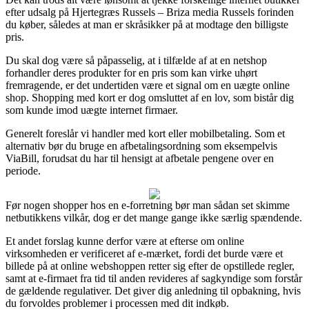
efter udsalg på Hjertegræs Russels – Briza media Russels forinden
du køber, således at man er skråsikker på at modtage den billigste
pris.
Du skal dog være så påpasselig, at i tilfælde af at en netshop
forhandler deres produkter for en pris som kan virke uhørt
fremragende, er det undertiden være et signal om en uægte online
shop. Shopping med kort er dog omsluttet af en lov, som bistår dig
som kunde imod uægte internet firmaer.
Generelt foreslår vi handler med kort eller mobilbetaling. Som et
alternativ bør du bruge en afbetalingsordning som eksempelvis
ViaBill, forudsat du har til hensigt at afbetale pengene over en
periode.
Før nogen shopper hos en e-forretning bør man sådan set skimme
netbutikkens vilkår, dog er det mange gange ikke særlig spændende.
Et andet forslag kunne derfor være at efterse om online
virksomheden er verificeret af e-mærket, fordi det burde være et
billede på at online webshoppen retter sig efter de opstillede regler,
samt at e-firmaet fra tid til anden revideres af sagkyndige som forstår
de gældende regulativer. Det giver dig anledning til opbakning, hvis
du forvoldes problemer i processen med dit indkøb.