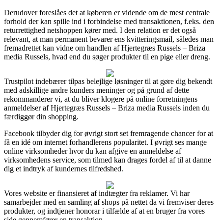
Derudover foreslåes det at køberen er vidende om de mest centrale
forhold der kan spille ind i forbindelse med transaktionen, f.eks. den
returrettighed netshoppen kører med. I den relation er det også
relevant, at man permanent bevarer ens kvitteringsmail, således man
fremadrettet kan vidne om handlen af Hjertegræs Russels – Briza
media Russels, hvad end du søger produkter til en pige eller dreng.
Trustpilot indebærer tilpas belejlige løsninger til at gøre dig bekendt
med adskillige andre kunders meninger og på grund af dette
rekommanderer vi, at du bliver klogere på online forretningens
anmeldelser af Hjertegræs Russels – Briza media Russels inden du
færdiggør din shopping.
Facebook tilbyder dig for øvrigt stort set fremragende chancer for at
få en idé om internet forhandlerens popularitet. I øvrigt ses mange
online virksomheder hvor du kan afgive en anmeldelse af
virksomhedens service, som tilmed kan drages fordel af til at danne
dig et indtryk af kundernes tilfredshed.
Vores website er finansieret af indtægter fra reklamer. Vi har
samarbejder med en samling af shops på nettet da vi fremviser deres
produkter, og indtjener honorar i tilfælde af at en bruger fra vores
side gennemfører en transaktion.