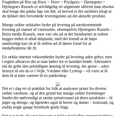
Fragttiden på Hus og Have > Have > Prydgræs > Hjertegræs >
Hjertegræs Russels er selvfølgelig ret afgørende såfremt man absolut
skal bruge din pakke lige om lidt, så herved er det særdeles klogt at
du tjekker den forventede leveringsdato på det aktuelle produkt.
Mange online selskaber byder på levering på næstkommende
hverdag på masser af varenumre, eksempelvis Hjertegræs Russels –
Briza media Russels, men vær obs på at det forudsætter at ordren
lægges inden et aftalt tidspunkt, med det formål at de højst
sandsynligt kan nå at få ordren ud af døren forud for at
medarbejderne får fri.
En række internet virksomheder byder på levering uden gebyr, men
i reglen afkræver det at man køber for et fastslået beløb. Alternativt
må du gribe den prisbilligste løsning til levering, der gerne – uden
hensyn til om du er i Vejle, Værløse eller Lystrup – vil være at få
dem til at køre varerne til en pakkeshop.
Det er i dag ret så praktisk for folk at analysere priser fra diverse
online varehuse, og af den grund har mange online forretninger
fundet det nødvendigt at sænke prisniveauet på deres produkter – til
piger og drenge, og ligeledes også til herrer og damer – kolossalt, og
endda nogle gange frembyde gratis fragt.
Det kan trods alt være lønsomt at tjekke forskellige internet butikker