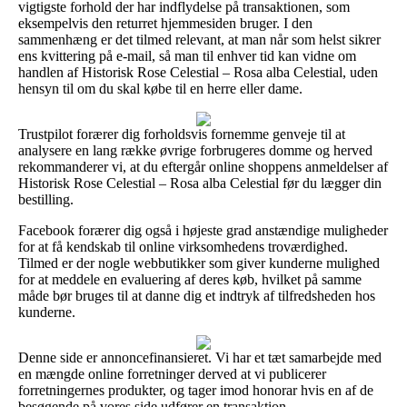
vigtigste forhold der har indflydelse på transaktionen, som
eksempelvis den returret hjemmesiden bruger. I den
sammenhæng er det tilmed relevant, at man når som helst sikrer
ens kvittering på e-mail, så man til enhver tid kan vidne om
handlen af Historisk Rose Celestial – Rosa alba Celestial, uden
hensyn til om du skal købe til en herre eller dame.
Trustpilot forærer dig forholdsvis fornemme genveje til at
analysere en lang række øvrige forbrugeres domme og herved
rekommanderer vi, at du eftergår online shoppens anmeldelser af
Historisk Rose Celestial – Rosa alba Celestial før du lægger din
bestilling.
Facebook forærer dig også i højeste grad anstændige muligheder
for at få kendskab til online virksomhedens troværdighed.
Tilmed er der nogle webbutikker som giver kunderne mulighed
for at meddele en evaluering af deres køb, hvilket på samme
måde bør bruges til at danne dig et indtryk af tilfredsheden hos
kunderne.
Denne side er annoncefinansieret. Vi har et tæt samarbejde med
en mængde online forretninger derved at vi publicerer
forretningernes produkter, og tager imod honorar hvis en af de
besøgende på vores side udfører en transaktion.