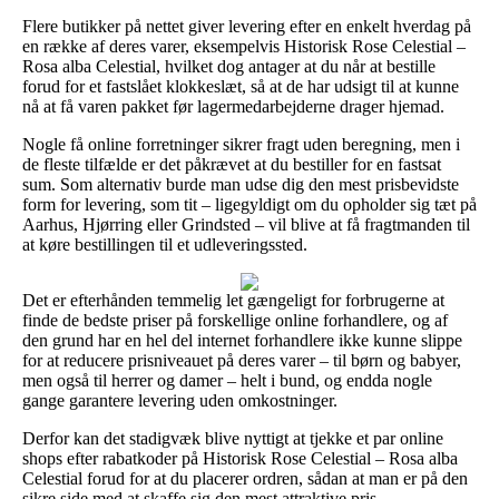
Flere butikker på nettet giver levering efter en enkelt hverdag på
en række af deres varer, eksempelvis Historisk Rose Celestial –
Rosa alba Celestial, hvilket dog antager at du når at bestille
forud for et fastslået klokkeslæt, så at de har udsigt til at kunne
nå at få varen pakket før lagermedarbejderne drager hjemad.
Nogle få online forretninger sikrer fragt uden beregning, men i
de fleste tilfælde er det påkrævet at du bestiller for en fastsat
sum. Som alternativ burde man udse dig den mest prisbevidste
form for levering, som tit – ligegyldigt om du opholder sig tæt på
Aarhus, Hjørring eller Grindsted – vil blive at få fragtmanden til
at køre bestillingen til et udleveringssted.
Det er efterhånden temmelig let gængeligt for forbrugerne at
finde de bedste priser på forskellige online forhandlere, og af
den grund har en hel del internet forhandlere ikke kunne slippe
for at reducere prisniveauet på deres varer – til børn og babyer,
men også til herrer og damer – helt i bund, og endda nogle
gange garantere levering uden omkostninger.
Derfor kan det stadigvæk blive nyttigt at tjekke et par online
shops efter rabatkoder på Historisk Rose Celestial – Rosa alba
Celestial forud for at du placerer ordren, sådan at man er på den
sikre side med at skaffe sig den mest attraktive pris.