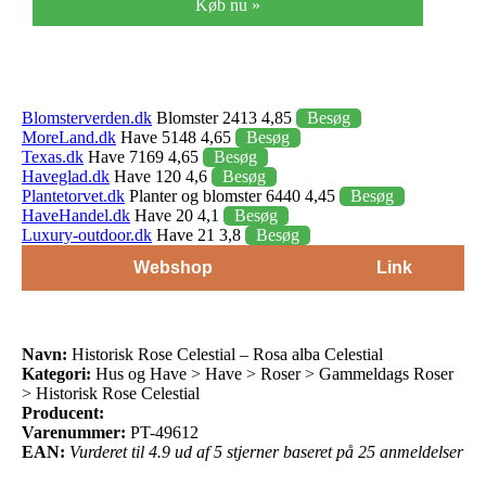
Køb nu »
Blomsterverden.dk
Blomster 2413 4,85
Besøg
MoreLand.dk
Have 5148 4,65
Besøg
Texas.dk
Have 7169 4,65
Besøg
Haveglad.dk
Have 120 4,6
Besøg
Plantetorvet.dk
Planter og blomster 6440 4,45
Besøg
HaveHandel.dk
Have 20 4,1
Besøg
Luxury-outdoor.dk
Have 21 3,8
Besøg
Webshop
Link
Navn:
Historisk Rose Celestial – Rosa alba Celestial
Kategori:
Hus og Have > Have > Roser > Gammeldags Roser
> Historisk Rose Celestial
Producent:
Varenummer:
PT-49612
EAN:
Vurderet til 4.9 ud af 5 stjerner baseret på 25 anmeldelser