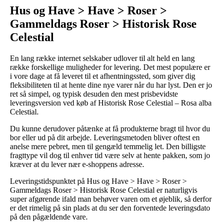
Hus og Have > Have > Roser >
Gammeldags Roser > Historisk Rose
Celestial
En lang række internet selskaber udlover til alt held en lang
række forskellige muligheder for levering. Det mest populære er
i vore dage at få leveret til et afhentningssted, som giver dig
fleksibiliteten til at hente dine nye varer når du har lyst. Den er jo
ret så simpel, og typisk desuden den mest prisbevidste
leveringsversion ved køb af Historisk Rose Celestial – Rosa alba
Celestial.
Du kunne derudover påtænke at få produkterne bragt til hvor du
bor eller ud på dit arbejde. Leveringsmetoden bliver oftest en
anelse mere pebret, men til gengæld temmelig let. Den billigste
fragttype vil dog til enhver tid være selv at hente pakken, som jo
kræver at du lever nær e-shoppens adresse.
Leveringstidspunktet på Hus og Have > Have > Roser >
Gammeldags Roser > Historisk Rose Celestial er naturligvis
super afgørende ifald man behøver varen om et øjeblik, så derfor
er det rimelig på sin plads at du ser den forventede leveringsdato
på den pågældende vare.