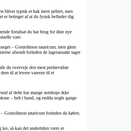
men bliver typisk et hak mere pebret, men
er betinget af at du fysisk befinder dig
nde forudsat du har brug for dine nye
ktuelle vare.
debæger – Goniolimon tataricum, men glem
ukterne afsendt forinden de lageransatte tager
kulle du overveje den mest prisbevidste
m til at levere varerne til et
å grund af dette har mange netshops ikke
voksne – helt i bund, og endda nogle gange
r – Goniolimon tataricum forinden du køber,
 lav, så kan det undertiden være et