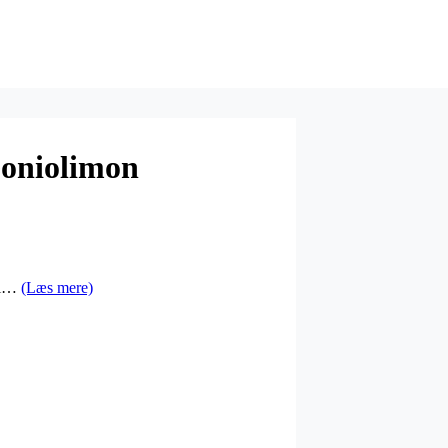
oniolimon
r i…
(Læs mere)