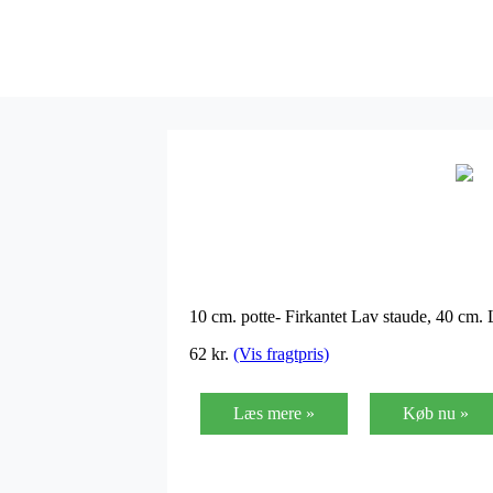
10 cm. potte- Firkantet Lav staude, 40 cm
62 kr.
(Vis fragtpris)
Læs mere »
Køb nu »