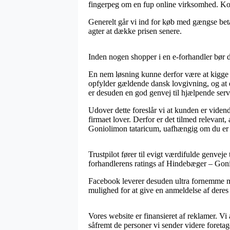
fingerpeg om en fup online virksomhed. Kort
Generelt går vi ind for køb med gængse betal
agter at dække prisen senere.
Inden nogen shopper i en e-forhandler bør de
En nem løsning kunne derfor være at kigge h
opfylder gældende dansk lovgivning, og at
er desuden en god genvej til hjælpende ser
Udover dette foreslår vi at kunden er vidend
firmaet lover. Derfor er det tilmed relevan
Goniolimon tataricum, uafhængig om du er 
Trustpilot fører til evigt værdifulde genveje 
forhandlerens ratings af Hindebæger – Gonio
Facebook leverer desuden ultra fornemme me
mulighed for at give en anmeldelse af deres 
Vores website er finansieret af reklamer. V
såfremt de personer vi sender videre foretag