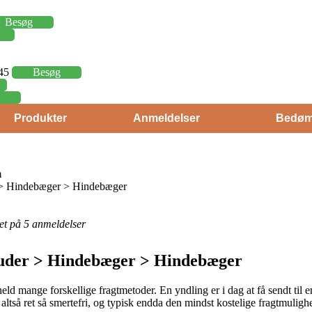
Besøg
,45
Besøg
Produkter
Anmeldelser
Bedøm
m
> Hindebæger > Hindebæger
eret på 5 anmeldelser
auder > Hindebæger > Hindebæger
t held mange forskellige fragtmetoder. En yndling er i dag at få sendt til
 er altså ret så smertefri, og typisk endda den mindst kostelige fragtmu