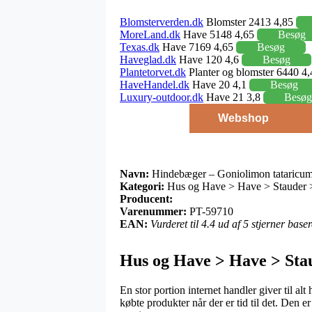
Blomsterverden.dk
Blomster 2413 4,85
MoreLand.dk
Have 5148 4,65
Besøg
Texas.dk
Have 7169 4,65
Besøg
Haveglad.dk
Have 120 4,6
Besøg
Plantetorvet.dk
Planter og blomster 6440 4
HaveHandel.dk
Have 20 4,1
Besøg
Luxury-outdoor.dk
Have 21 3,8
Besøg
Webshop
Navn:
Hindebæger – Goniolimon tataricu
Kategori:
Hus og Have > Have > Stauder 
Producent:
Varenummer:
PT-59710
EAN:
Vurderet til 4.4 ud af 5 stjerner bas
Hus og Have > Have > St
En stor portion internet handler giver til al
købte produkter når der er tid til det. Den