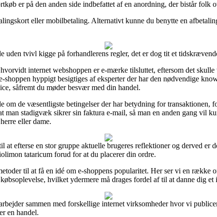
køb er på den anden side indbefattet af en anordning, der bistår folk ov
ingskort eller mobilbetaling. Alternativt kunne du benytte en afbetaling
 uden tvivl kigge på forhandlerens regler, det er dog tit et tidskrævend
vorvidt internet webshoppen er e-mærke tilsluttet, eftersom det skulle v
 e-shoppen hyppigt besigtiges af eksperter der har den nødvendige k
vice, såfremt du møder besvær med din handel.
e om de væsentligste betingelser der har betydning for transaktionen, f
t, at man stadigvæk sikrer sin faktura e-mail, så man en anden gang vi
herre eller dame.
til at efterse en stor gruppe aktuelle brugeres reflektioner og derved er d
limon tataricum forud for at du placerer din ordre.
toder til at få en idé om e-shoppens popularitet. Her ser vi en række
købsoplevelse, hvilket ydermere må drages fordel af til at danne dig et i
i arbejder sammen med forskellige internet virksomheder hvor vi publice
er en handel.