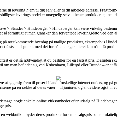
ne til levering hjem til dig selv eller til dit arbejdes adresse. Fragtfor
lligste leveringsmodel er unægtelig selv at hente produkterne, men det 
ve > Stauder > Hindebæger > Hindebæger kan være virkelig bestemme
 ret så fornuftigt at man gransker den forventede leveringsdato ved den a
ring på næstkommende hverdag på utallige produkter, eksempelvis Hin
r et fastsat tidspunkt, med det formål at de garanteret kan nå at få prod
oftest er det så nødvendigt at du bestiller for en fastsat pris. Desuden s
il om man befinder sig ved København, Lillerød eller Brande – er at få de
re at søge sig frem til priser i blandt forskellige internet outlets, og p
serne på en række af deres varer – til juniorer, og endvidere også til 
undersøge nogle enkelte online virksomheder efter udsalg på Hindebæge
ge pris.
n webbutik tilbyder deres produkter for en udsalgspris som er ufattelig