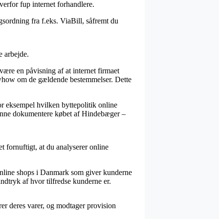
erfor fup internet forhandlere.
sordning fra f.eks. ViaBill, såfremt du
e arbejde.
ære en påvisning af at internet firmaet
nowhow om de gældende bestemmelser. Dette
or eksempel hvilken byttepolitik online
l kunne dokumentere købet af Hindebæger –
et fornuftigt, at du analyserer online
 online shops i Danmark som giver kunderne
ndtryk af hvor tilfredse kunderne er.
rer deres varer, og modtager provision