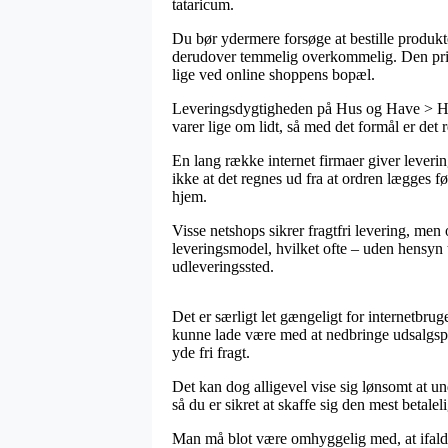
tataricum.
Du bør ydermere forsøge at bestille produkter
derudover temmelig overkommelig. Den prisbi
lige ved online shoppens bopæl.
Leveringsdygtigheden på Hus og Have > Ha
varer lige om lidt, så med det formål er det
En lang række internet firmaer giver leve
ikke at det regnes ud fra at ordren lægges fø
hjem.
Visse netshops sikrer fragtfri levering, men 
leveringsmodel, hvilket ofte – uden hensyn t
udleveringssted.
Det er særligt let gængeligt for internetbruge
kunne lade være med at nedbringe udsalgspri
yde fri fragt.
Det kan dog alligevel vise sig lønsomt at 
så du er sikret at skaffe sig den mest betaleli
Man må blot være omhyggelig med, at ifald e