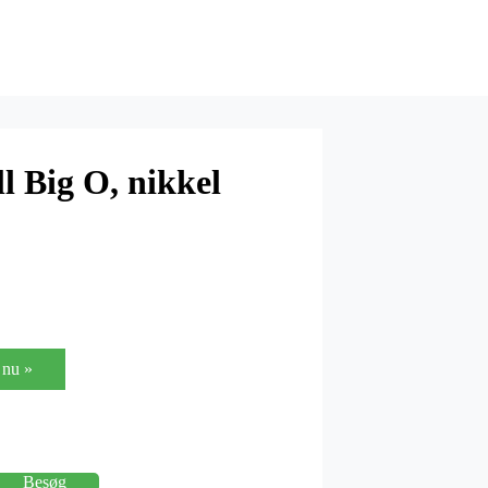
 Big O, nikkel
nu »
Besøg