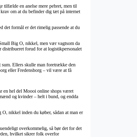
ge tilfælde en anelse mere pebret, men til
 krav om at du befinder dig tæt på internet
 det formål er det rimelig passende at du
 Small Big O, nikkel, men vær vagtsom da
 distribueret forud for at logistikpersonalet
mt sum. Ellers skulle man foretrække den
org eller Fredensborg – vil være at få
ar en hel del Moooi online shops været
til mænd og kvinder – helt i bund, og endda
g O, nikkel inden du køber, sådan at man er
m uendeligt overkommelig, så bør det for det
en, hvilket sikrer folk overfor