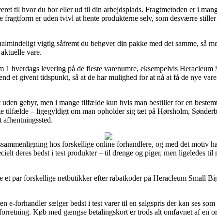
eret til hvor du bor eller ud til din arbejdsplads. Fragtmetoden er i man
 fragtform er uden tvivl at hente produkterne selv, som desværre stiller
ualmindeligt vigtig såfremt du behøver din pakke med det samme, så med
 aktuelle vare.
om 1 hverdags levering på de fleste varenumre, eksempelvis Heracleum
 end et givent tidspunkt, så at de har mulighed for at nå at få de nye varer
gt uden gebyr, men i mange tilfælde kun hvis man bestiller for en beste
este tilfælde – ligegyldigt om man opholder sig tæt på Hørsholm, Sønderb
et afhentningssted.
rissammenligning hos forskellige online forhandlere, og med det motiv h
pecielt deres bedst i test produkter – til drenge og piger, men ligeledes 
 et par forskellige netbutikker efter rabatkoder på Heracleum Small Bi
en e-forhandler sælger bedst i test varer til en salgspris der kan ses so
orretning. Køb med gængse betalingskort er trods alt omfavnet af en ord