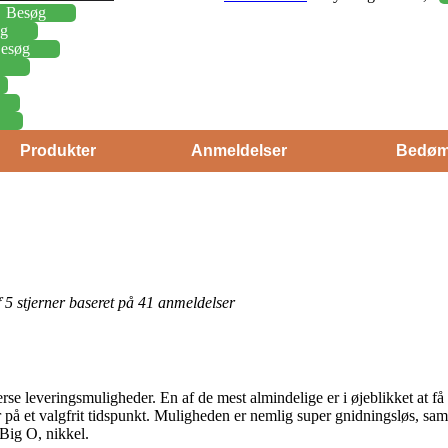
Besøg
g
esøg
Produkter
Anmeldelser
Bedøm
af 5 stjerner baseret på 41 anmeldelser
erse leveringsmuligheder. En af de mest almindelige er i øjeblikket at få l
r på et valgfrit tidspunkt. Muligheden er nemlig super gnidningsløs, sa
Big O, nikkel.