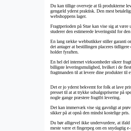
Du kan tillige overveje at få produkterne lev
gengæld yderst praktisk. Den mest betalelige
webshoppens lager.
Fragtperioden på Stue kan vise sig at være 
studerer den estimerede leveringstid for den
En lang række webbutikker stiller garanti 
det antager at bestillingen placeres tidligere
holder fyraften.
En hel del internet virksomheder sikrer fra
billigste leveringsmulighed, hvilket i de fl
fragtmanden til at levere dine produkter til 
Det er jo yderst bekvemt for folk at lave p
presset til at at trykke udsalgspriserne på s
nogle gange præstere fragtfri levering.
Det kan immervæk vise sig gavnligt at prøve
sikker på at opnå den mindst kostelige pris.
Du bør alligevel ikke undervurdere, at ifald 
meste være et fingerpeg om en snydagtig e-f