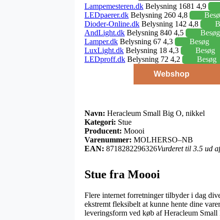
Lampemesteren.dk
Belysning 1681 4,9
LEDpaerer.dk
Belysning 260 4,8
Besø
Dioder-Online.dk
Belysning 142 4,8
B
AndLight.dk
Belysning 840 4,5
Besøg
Lamper.dk
Belysning 67 4,3
Besøg
LuxLight.dk
Belysning 18 4,3
Besøg
LEDproff.dk
Belysning 72 4,2
Besøg
Webshop
Navn:
Heracleum Small Big O, nikkel
Kategori:
Stue
Producent:
Moooi
Varenummer:
MOLHERSO–NB
EAN:
8718282296326
Vurderet til 3.5 ud 
Stue fra Moooi
Flere internet forretninger tilbyder i dag div
ekstremt fleksibelt at kunne hente dine vare
leveringsform ved køb af Heracleum Small 