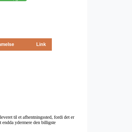
melse
Link
everet til et afhentningssted, fordi det er
mt endda ydermere den billigste