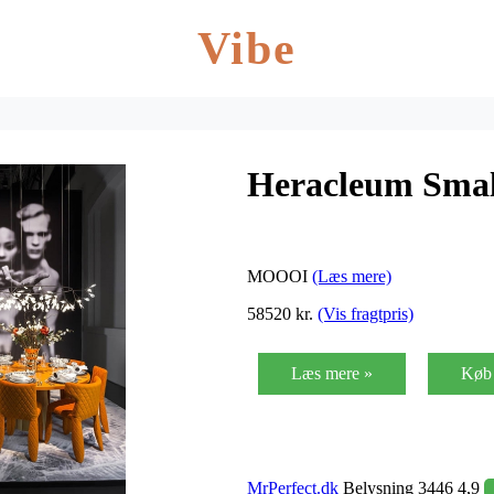
Vibe
Heracleum Small
MOOOI
(Læs mere)
58520 kr.
(Vis fragtpris)
Læs mere »
Køb 
MrPerfect.dk
Belysning 3446 4,9