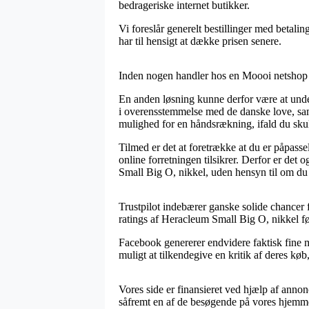
bedrageriske internet butikker.
Vi foreslår generelt bestillinger med betali
har til hensigt at dække prisen senere.
Inden nogen handler hos en Moooi netshop k
En anden løsning kunne derfor være at unde
i overensstemmelse med de danske love, sam
mulighed for en håndsrækning, ifald du sku
Tilmed er det at foretrække at du er påpass
online forretningen tilsikrer. Derfor er de
Small Big O, nikkel, uden hensyn til om du 
Trustpilot indebærer ganske solide chancer f
ratings af Heracleum Small Big O, nikkel før
Facebook genererer endvidere faktisk fine me
muligt at tilkendegive en kritik af deres køb,
Vores side er finansieret ved hjælp af anno
såfremt en af de besøgende på vores hjemm