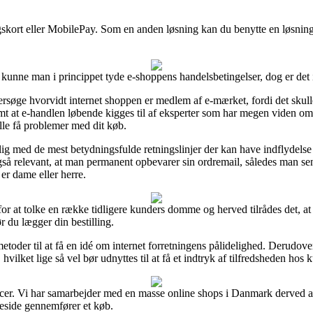
ngskort eller MobilePay. Som en anden løsning kan du benytte en løsning 
unne man i princippet tyde e-shoppens handelsbetingelser, dog er det 
rsøge hvorvidt internet shoppen er medlem af e-mærket, fordi det skul
t at e-handlen løbende kigges til af eksperter som har megen viden om
lle få problemer med dit køb.
elig med de mest betydningsfulde retningslinjer der kan have indflydelse
t også relevant, at man permanent opbevarer sin ordremail, således man 
er dame eller herre.
or at tolke en række tidligere kunders domme og herved tilrådes det, at 
 du lægger din bestilling.
toder til at få en idé om internet forretningens pålidelighed. Derudove
 hvilket lige så vel bør udnyttes til at få et indtryk af tilfredsheden hos
ncer. Vi har samarbejder med en masse online shops i Danmark derved at 
eside gennemfører et køb.