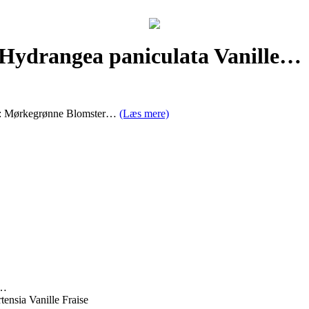
– Hydrangea paniculata Vanille…
rve: Mørkegrønne Blomster…
(Læs mere)
e…
nsia Vanille Fraise