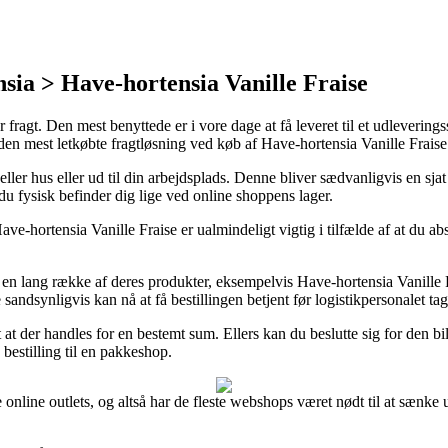
ia > Have-hortensia Vanille Fraise
or fragt. Den mest benyttede er i vore dage at få leveret til et udleverin
r den mest letkøbte fragtløsning ved køb af Have-hortensia Vanille Frai
 eller hus eller ud til din arbejdsplads. Denne bliver sædvanligvis en sj
du fysisk befinder dig lige ved online shoppens lager.
ortensia Vanille Fraise er ualmindeligt vigtig i tilfælde af at du absol
på en lang række af deres produkter, eksempelvis Have-hortensia Vanill
 sandsynligvis kan nå at få bestillingen betjent før logistikpersonalet ta
at der handles for en bestemt sum. Ellers kan du beslutte sig for den bi
 bestilling til en pakkeshop.
e online outlets, og altså har de fleste webshops været nødt til at sænke