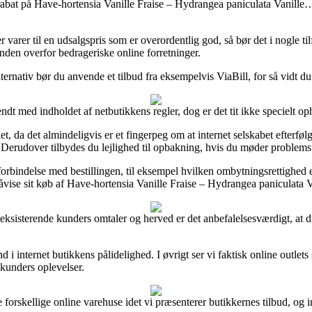
er rabat på Have-hortensia Vanille Fraise – Hydrangea paniculata Vanille
 varer til en udsalgspris som er overordentlig god, så bør det i nogle 
unden overfor bedrageriske online forretninger.
lternativ bør du anvende et tilbud fra eksempelvis ViaBill, for så vidt d
ndt med indholdet af netbutikkens regler, dog er det tit ikke specielt o
 da det almindeligvis er et fingerpeg om at internet selskabet efterfølg
erudover tilbydes du lejlighed til opbakning, hvis du møder problemsti
orbindelse med bestillingen, til eksempel hvilken ombytningsrettighed e-fo
påvise sit køb af Have-hortensia Vanille Fraise – Hydrangea paniculata V
e eksisterende kunders omtaler og herved er det anbefalelsesværdigt, a
nd i internet butikkens pålidelighed. I øvrigt ser vi faktisk online outle
e kunders oplevelser.
 forskellige online varehuse idet vi præsenterer butikkernes tilbud, og