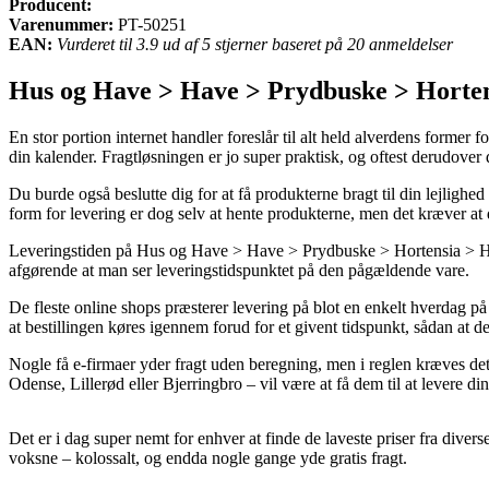
Producent:
Varenummer:
PT-50251
EAN:
Vurderet til 3.9 ud af 5 stjerner baseret på 20 anmeldelser
Hus og Have > Have > Prydbuske > Hortens
En stor portion internet handler foreslår til alt held alverdens former f
din kalender. Fragtløsningen er jo super praktisk, og oftest derudove
Du burde også beslutte dig for at få produkterne bragt til din lejlighed
form for levering er dog selv at hente produkterne, men det kræver at 
Leveringstiden på Hus og Have > Have > Prydbuske > Hortensia > Have-h
afgørende at man ser leveringstidspunktet på den pågældende vare.
De fleste online shops præsterer levering på blot en enkelt hverdag 
at bestillingen køres igennem forud for et givent tidspunkt, sådan at de
Nogle få e-firmaer yder fragt uden beregning, men i reglen kræves det 
Odense, Lillerød eller Bjerringbro – vil være at få dem til at levere din
Det er i dag super nemt for enhver at finde de laveste priser fra divers
voksne – kolossalt, og endda nogle gange yde gratis fragt.