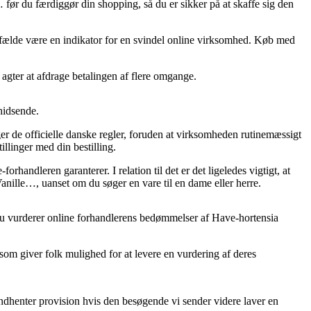
… før du færdiggør din shopping, så du er sikker på at skaffe sig den
tilfælde være en indikator for en svindel online virksomhed. Køb med
u agter at afdrage betalingen af flere omgange.
phidsende.
er de officielle danske regler, foruden at virksomheden rutinemæssigt
llinger med din bestilling.
rhandleren garanterer. I relation til det er det ligeledes vigtigt, at
anille…, uanset om du søger en vare til en dame eller herre.
t du vurderer online forhandlerens bedømmelser af Have-hortensia
ts som giver folk mulighed for at levere en vurdering af deres
 indhenter provision hvis den besøgende vi sender videre laver en