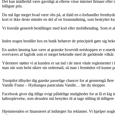
Det kan imidlertid være gavnligt at efterse visse internet firmaer eft
billigste pris.
Du må lige meget hvad være obs på, at ifald en e-forhandler frembyder
kort er ikke desto mindre en del af en foranstaltning, som beskytter k
Vi foreslår generelt bestillinger med kort eller mobilbetaling. Som et a
Inden nogen bestiller hos en butik behøver de principielt gøre sig beke
En anden løsning kan være at granske hvorvidt netshoppen er e-mærket,
overværes af fagfolk som er meget bekendte med de gældende vilkår. D
Ydermere støtter vi at kunden er sat ind i de mest vitale reglementer i f
man når som helst sikrer sin ordremail, så man i fremtiden vil kunne 
Trustpilot tilbyder dig ganske passelige chancer for at gennemgå fler
Vanille Fraise – Hydrangea paniculata Vanille… før du shopper.
Facebook giver dig tillige evigt pålidelige muligheder for at få et kig i
købsoplevelse, som desuden må benyttes til at tage stilling til tidliger
Hjemmesiden er finansieret af indtægter fra reklamer. Vi hjælper nogle