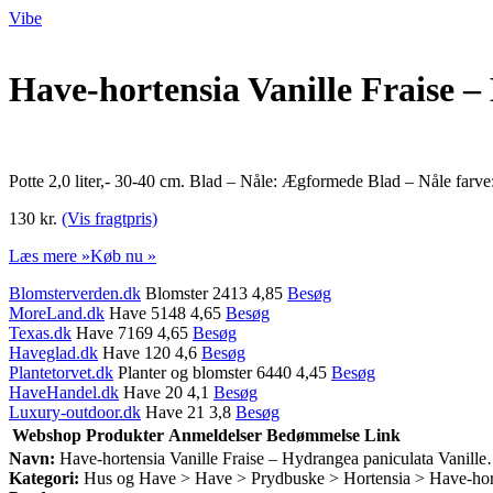
Vibe
Have-hortensia Vanille Fraise 
Potte 2,0 liter,- 30-40 cm. Blad – Nåle: Ægformede Blad – Nåle fa
130 kr.
(Vis fragtpris)
Læs mere »
Køb nu »
Blomsterverden.dk
Blomster 2413 4,85
Besøg
MoreLand.dk
Have 5148 4,65
Besøg
Texas.dk
Have 7169 4,65
Besøg
Haveglad.dk
Have 120 4,6
Besøg
Plantetorvet.dk
Planter og blomster 6440 4,45
Besøg
HaveHandel.dk
Have 20 4,1
Besøg
Luxury-outdoor.dk
Have 21 3,8
Besøg
Webshop
Produkter
Anmeldelser
Bedømmelse
Link
Navn:
Have-hortensia Vanille Fraise – Hydrangea paniculata Vanill
Kategori:
Hus og Have > Have > Prydbuske > Hortensia > Have-horte