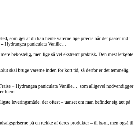
gssted, som gør at du kan hente varerne lige præcis når det passer ind i
se – Hydrangea paniculata Vanille….
at mere bekostelig, men lige så vel ekstremt praktisk. Den mest letkøbte
ut skal bruge varerne inden for kort tid, så derfor er det temmelig
e Fraise – Hydrangea paniculata Vanille…, som alligevel nødvendiggør
ger hjem.
lligste leveringsmåde, der oftest – uanset om man befinder sig tæt på
 udsalgspriserne på en række af deres produkter – til børn, men også til