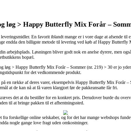
g løg > Happy Butterfly Mix Forår – Somme
everingsmidler. En favorit iblandt mange er i vore dage at afsende til en
ange endda den billigste metode til levering ved køb af Happy Butterfl
 på din arbejdsplads. Løsningen bliver godt nok en anelse dyrere, men o
 netbutikkens bopæl.
g > Happy Butterfly Mix Forår – Sommer (nr. 219) > 30 er jo yderst ce
veringstidspunkt for det vedkommende produkt.
ing på en række af deres varer, eksempelvis Happy Butterfly Mix Forår 
mål at de kan nå at få varen klargjort før de pakkeansatte får fri.
kræves det at du bestiller for en konkret pris. Derudover burde du overvej
en til at bringe pakken til et afhentningssted.
auet fra forskellige online selskaber, og for det har mange webshops fun
 endda nogle gange love fragt uden omkostninger.