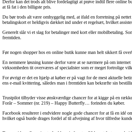
Derfor kan det trods alt blive fordelagtigt at prøve indtil flere onlin
at få fat i den billigste pris.
Du bør trods alt være omhyggelig med, at ifald en forretning på nettet 
betalingskort er heldigvis dækket ind under et regelsæt, hvilket assiste
Generelt slår vi et slag for betalinger med kort eller mobilbetaling. So
fremtiden.
Før nogen shopper hos en online butik kunne man helt sikkert få overb
En nemmere løsning kunne derfor være at se nærmere på om internet for
virksomheden tit overværes af specialister som er meget fortrolige vi
For øvrigt er det en hjælp at køber er på vagt for de mest aktuelle bet
ens e-mail kvittering, således man i fremtiden kan bekræfte sin besti
Trustpilot tilbyder visse ønskværdige chancer for at kigge på en række 
Forår – Sommer (nr. 219) – Happy Butterfly… forinden du køber.
Facebook resulterer i endvidere nogle gode chancer for at få en idé o
hvilket også burde drages fordel af til afvejning af hvor tilfredse kunde