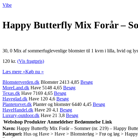
Vibe
Happy Butterfly Mix Forår – S
30, 0 Mix af sommerfuglevenlige blomster til 1 kvm i lilla, hvid og l
120 kr.
(Vis fragtpris)
Læs mere »
Køb nu »
Blomsterverden.dk
Blomster 2413 4,85
Besøg
MoreLand.dk
Have 5148 4,65
Besøg
Texas.dk
Have 7169 4,65
Besøg
Haveglad.dk
Have 120 4,6
Besøg
Plantetorvet.dk
Planter og blomster 6440 4,45
Besøg
HaveHandel.dk
Have 20 4,1
Besøg
Luxury-outdoor.dk
Have 21 3,8
Besøg
Webshop
Produkter
Anmeldelser
Bedømmelse
Link
Navn:
Happy Butterfly Mix Forår – Sommer (nr. 219) – Happy Butt
Kategori:
Hus og Have > Have > Blomsterløg > Frø og løg > Happy 