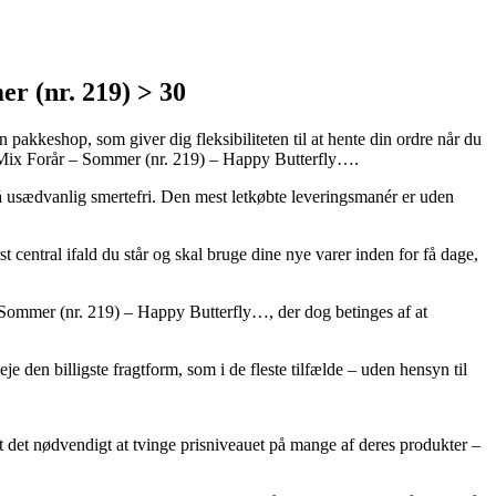
r (nr. 219) > 30
 pakkeshop, som giver dig fleksibiliteten til at hente din ordre når du
y Mix Forår – Sommer (nr. 219) – Happy Butterfly….
gså usædvanlig smertefri. Den mest letkøbte leveringsmanér er uden
ntral ifald du står og skal bruge dine nye varer inden for få dage,
– Sommer (nr. 219) – Happy Butterfly…, der dog betinges af at
e den billigste fragtform, som i de fleste tilfælde – uden hensyn til
det det nødvendigt at tvinge prisniveauet på mange af deres produkter –