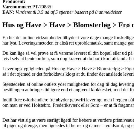
Producent:
Varenummer:
PT-70885
EAN:
Vurderet til 3.5 ud af 5 stjerner baseret på 8 anmeldelser
Hus og Have > Have > Blomsterløg > Frø o
En hel del online virksomheder tilbyder i vore dage mange forskellige l
har lyst. Leveringsmetoden er altså ret uproblematisk, samt mange g
Du kan lige så vel prøve at få varerne leveret til din bopæl eller ud
tvivl selv at hente ordren, som dog kræver at du bor i kort afstand af
Leveringsdygtigheden på Hus og Have > Have > Blomsterløg > Frø og lø
så i det øjemed er det forholdsvis klogt at du finder det anslåede le
Størstedelen af online outlets yder muligheden for dag-til-dag lever
bestillingen anbringes tidligere end et angivent klokkeslæt, med det for
Indtil flere e-forhandlere frembyder gebyrfri levering, men i reglen på
om man er ved Holstebro, Frederiksværk eller Sorø – er at få fragtmand
Det har vist sig at være særligt ligetil for købere at vurdere prisnive
til piger og drenge, men ligeledes til herrer og damer – voldsomt, og