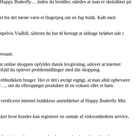
– Happy Butterfly… inden du bestiller, således at man er skråsikker på
r det for det meste være et fingerpeg om en fup butik. Køb med
pelvis ViaBill, såfremt du har til hensigt at afdrage beløbet ude i
essant.
at online shoppen opfylder dansk lovgivning, udover at internet
 ifald du oplever problemstillinger med din shopping.
ebbutikken bruger. Her er det i øvrigt vigtigt, at man altid opbevarer
…, om du efterspørger produkter til en voksen eller et barn.
du verificerer internet butikkens anmeldelser af Happy Butterfly Mix
kker hvor kunder kan registrere en omtale af virksomhedens service,