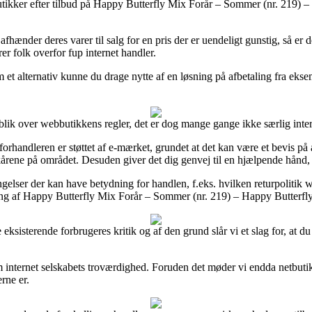
e butikker efter tilbud på Happy Butterfly Mix Forår – Sommer (nr. 219) 
afhænder deres varer til salg for en pris der er uendeligt gunstig, så e
rer folk overfor fup internet handler.
m et alternativ kunne du drage nytte af en løsning på afbetaling fra eksem
lik over webbutikkens regler, det er dog mange gange ikke særlig inter
handleren er støttet af e-mærket, grundet at det kan være et bevis på 
lkårene på området. Desuden giver det dig genvej til en hjælpende hånd,
ingelser der kan have betydning for handlen, f.eks. hvilken returpolitik w
lling af Happy Butterfly Mix Forår – Sommer (nr. 219) – Happy Butterfly
eksisterende forbrugeres kritik og af den grund slår vi et slag for, at 
m internet selskabets troværdighed. Foruden det møder vi endda netbuti
rne er.