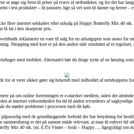
e at søge sig frem til priser på tværs af netbutikker, og for det har lan
bedst i test produkter – til juniorer, lige så vel som til damer og herre
cke flere internet selskaber efter udsalg på Happy Butterfly Mix 40 stk
 få fat i den skarpeste pris.
ebbutik reklamerer en vare til salg for en udsalgspris som anses for utop
tning. Shopping med kort er på den anden side omsluttet af et regelsæt
betalinger med mobilen. Alternativt bør du drage nytte af en løsning som 
 for at være sikker gøre sig bekendt med indholdet af netshoppens forr
ere på om online forretningen er e-mærket medlem, siden det almindelig
ruden at internet virksomheden fra tid til anden revurderes af sagkyndi
e, når du møder problemer i processen med dit køb.
er påpasselig med de grundlæggende forhold der har betydning for besti
en sammenhæng er det på samme måde relevant, at man til enhver tid sikr
rfly Mix 40 stk. (nr. E35) Vinter – forår – Happy…, ligegyldigt om du 