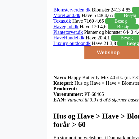
Blomsterverden.dk
Blomster 2413 4,85
MoreLand.dk
Have 5148 4,65
Besøg
Texas.dk
Have 7169 4,65
Besøg
Haveglad.dk
Have 120 4,6
Besøg
Plantetorvet.dk
Planter og blomster 6440 4
HaveHandel.dk
Have 20 4,1
Besøg
Luxury-outdoor.dk
Have 21 3,8
Besøg
Webshop
Navn:
Happy Butterfly Mix 40 stk. (nr. E3
Kategori:
Hus og Have > Have > Blomsterløg
Producent:
Varenummer:
PT-68465
EAN:
Vurderet til 3.9 ud af 5 stjerner bas
Hus og Have > Have > Bloms
forår > 60
En stor portion webshops i Danmark udlover 