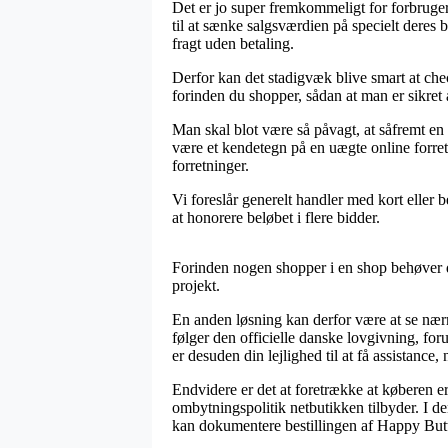
Det er jo super fremkommeligt for forbrugern
til at sænke salgsværdien på specielt deres 
fragt uden betaling.
Derfor kan det stadigvæk blive smart at che
forinden du shopper, sådan at man er sikret at
Man skal blot være så påvagt, at såfremt en w
være et kendetegn på en uægte online forre
forretninger.
Vi foreslår generelt handler med kort eller 
at honorere beløbet i flere bidder.
Forinden nogen shopper i en shop behøver de
projekt.
En anden løsning kan derfor være at se nærm
følger den officielle danske lovgivning, fo
er desuden din lejlighed til at få assistanc
Endvidere er det at foretrække at køberen 
ombytningspolitik netbutikken tilbyder. I d
kan dokumentere bestillingen af Happy Butte