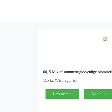
60, 5 Mix af sommerfugle-venlige blomsterl
115 kr.
(Vis fragtpris)
Læs mere »
Køb nu »