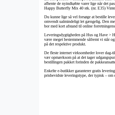
afhente de nyindkøbte varer lige når det pa
Happy Butterfly Mix 40 stk. (nr. E35) Vint
Du kunne lige så vel forsøge at bestille lev
omvendt ualmindeligt let gængelig. Den mes
bor med kort afstand til online forretningen
Leveringsdygtigheden på Hus og Have > Have
være meget bestemmende såfremt vi står og s
på det respektive produkt.
De fleste internet virksomheder lover dag-
vær opmærksom på at det tager udgangspunkt i
bestillingen pakket forinden de pakkeansatte
Enkelte e-butikker garanterer gratis leveri
prisbevidste leveringstype, der typisk – om