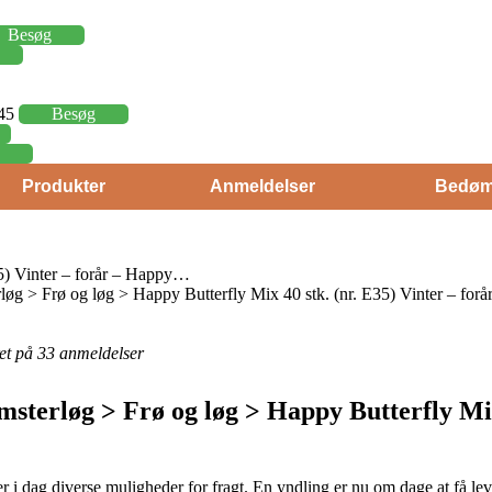
Besøg
,45
Besøg
Produkter
Anmeldelser
Bedøm
5) Vinter – forår – Happy…
 > Frø og løg > Happy Butterfly Mix 40 stk. (nr. E35) Vinter – forå
eret på 33 anmeldelser
terløg > Frø og løg > Happy Butterfly Mix 
i dag diverse muligheder for fragt. En yndling er nu om dage at få leve