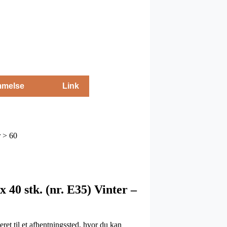
melse
Link
r > 60
40 stk. (nr. E35) Vinter –
ret til et afhentningssted, hvor du kan