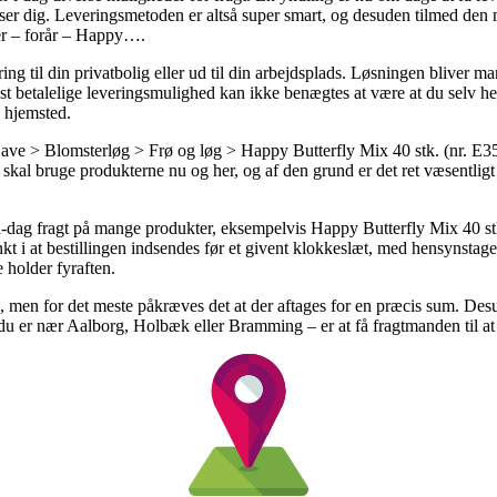
sser dig. Leveringsmetoden er altså super smart, og desuden tilmed den 
er – forår – Happy….
ering til din privatbolig eller ud til din arbejdsplads. Løsningen blive
t betalelige leveringsmulighed kan ikke benægtes at være at du selv he
s hjemsted.
 > Blomsterløg > Frø og løg > Happy Butterfly Mix 40 stk. (nr. E35) 
kal bruge produkterne nu og her, og af den grund er det ret væsentligt
til-dag fragt på mange produkter, eksempelvis Happy Butterfly Mix 40 s
 at bestillingen indsendes før et givent klokkeslæt, med hensynstagen ti
 holder fyraften.
ng, men for det meste påkræves det at der aftages for en præcis sum. D
 du er nær Aalborg, Holbæk eller Bramming – er at få fragtmanden til at 