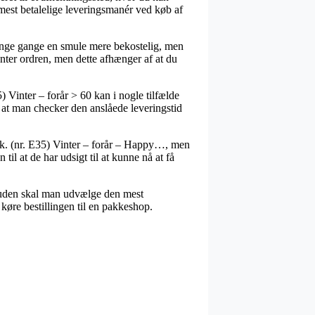
mest betalelige leveringsmanér ved køb af
r mange gange en smule mere bekostelig, men
nter ordren, men dette afhænger af at du
Vinter – forår > 60 kan i nogle tilfælde
 at man checker den anslåede leveringstid
tk. (nr. E35) Vinter – forår – Happy…, men
l at de har udsigt til at kunne nå at få
esuden skal man udvælge den mest
køre bestillingen til en pakkeshop.