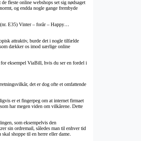
gt de fleste online webshops set sig nødsaget
r – enormt, og endda nogle gange frembyde
. (nr. E35) Vinter – forår – Happy…
isk attraktiv, burde det i nogle tilfælde
, som dækker os imod uærlige online
for eksempel ViaBill, hvis du ser en fordel i
etningsvilkår, det er dog ofte et omfattende
vis er et fingerpeg om at internet firmaet
ge som har megen viden om vilkårene. Dette
llingen, som eksempelvis den
er sin ordremail, således man til enhver tid
skal shoppe til en herre eller dame.