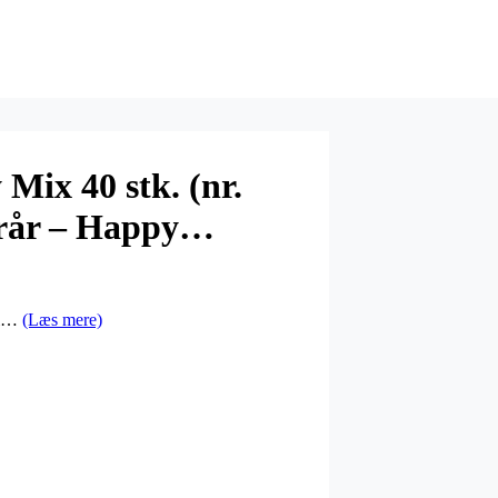
Mix 40 stk. (nr.
orår – Happy…
g i…
(Læs mere)