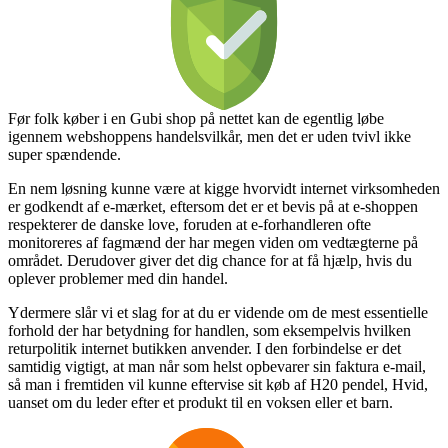
Før folk køber i en Gubi shop på nettet kan de egentlig løbe
igennem webshoppens handelsvilkår, men det er uden tvivl ikke
super spændende.
En nem løsning kunne være at kigge hvorvidt internet virksomheden
er godkendt af e-mærket, eftersom det er et bevis på at e-shoppen
respekterer de danske love, foruden at e-forhandleren ofte
monitoreres af fagmænd der har megen viden om vedtægterne på
området. Derudover giver det dig chance for at få hjælp, hvis du
oplever problemer med din handel.
Ydermere slår vi et slag for at du er vidende om de mest essentielle
forhold der har betydning for handlen, som eksempelvis hvilken
returpolitik internet butikken anvender. I den forbindelse er det
samtidig vigtigt, at man når som helst opbevarer sin faktura e-mail,
så man i fremtiden vil kunne eftervise sit køb af H20 pendel, Hvid,
uanset om du leder efter et produkt til en voksen eller et barn.