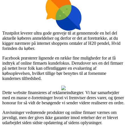
Trustpilot leverer ultra gode genveje til at gennemrode en hel del
aktuelle køberes anmeldelser og derfor er det at foretrække, at du
kigger nærmere på internet shoppens omtaler af H20 pendel, Hvid
forinden du køber.
Facebook præsterer lignende en række fine muligheder for at få
indtryk af online firmaets kundefokus. Derudover ses en del firmaer
på nettet hvor folk kan offentliggøre en evaluering af
købsoplevelsen, hvilket tillige bør benyttes til at fornemme
kundernes tilfredshed.
Dette website finansieres af reklameindtægter. Vi har samarbejder
med en masse e-forretninger hvori vi fremviser deres varer, og tjener
honorar for så vidt de besøgende vi sender videre realiserer en ordre.
Anvisninger vedrørende produkter og online firmaer værnes om
jævnligt, men der gives ikke garantier imod rettelser der er blevet
udarbejdet siden sidste opdatering af sidens oplysninger.