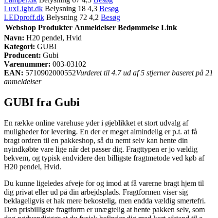
LuxLight.dk
Belysning 18 4,3
Besøg
LEDproff.dk
Belysning 72 4,2
Besøg
Webshop
Produkter
Anmeldelser
Bedømmelse
Link
Navn:
H20 pendel, Hvid
Kategori:
GUBI
Producent:
Gubi
Varenummer:
003-03102
EAN:
5710902000552
Vurderet til 4.7 ud af 5 stjerner baseret på 21
anmeldelser
GUBI fra Gubi
En række online varehuse yder i øjeblikket et stort udvalg af
muligheder for levering. En der er meget almindelig er p.t. at få
bragt ordren til en pakkeshop, så du nemt selv kan hente din
nyindkøbte vare lige når det passer dig. Fragttypen er jo vældig
bekvem, og typisk endvidere den billigste fragtmetode ved køb af
H20 pendel, Hvid.
Du kunne ligeledes afveje for og imod at få varerne bragt hjem til
dig privat eller ud på din arbejdsplads. Fragtformen viser sig
beklageligvis et hak mere bekostelig, men endda vældig smertefri.
Den prisbilligste fragtform er unægtelig at hente pakken selv, som