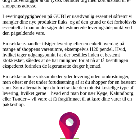
dog nødvendiggør at du fysisk befinder dig med kort afstand til e-
shoppens adresse.
Leveringsdygtigheden på GUBI er usædvanlig essentiel såfremt vi
mangler dine nye produkter fluks, og af den grund er det forholdsvis
essentielt at man undersøger det estimerede leveringstidspunkt ved
den pågældende vare.
En række e-handler tilsiger levering efter en enkelt hverdag på
mange af shoppens varenumre, eksempelvis H20 pendel, Hvid,
hvilket tager udgangspunkt i at der bestilles inden et bestemt
klokkeslæt, således at de har mulighed for at nå at få bestillingen
ekspederet forinden de lageransatte drager hjemad.
En række online virksomheder yder levering uden omkostninger,
men oftest er det under forudsætning af at du shopper for en bestemt
sum. Som alternativ bør du foretrække den mindst kostelige type af
levering, hvilket gerne – hvad end man bor nær Køge, Kalundborg
eller Tønder – vil være at få fragtfirmaet til at køre dine varer til en
pakkeshop.