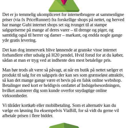
Det er jo temmelig ukompliceret for internetbrugere at sammenligne
priser (via fx PriceRunner) fra forskellige shops på nettet, og herved
har mange Gubi internet shops set sig tvunget til at stampe
salgspriserne på mange af deres varer – til drenge og piger, og
samtidig også til herrer og damer – markant, og endda nogle gange
yde gratis levering.
Det kan dog immervæk blive lønnende at granske visse internet
forhandlere efter udsalg på H20 pendel, Hvid forud for at du køber,
sådan at man er tryg ved at indhente den mest betalelige pris.
Man bør trods alt være så påvagt, at når en butik på nettet sælger et
produkt til salg for en salgspris der kan ses som grænseløst attraktiv,
så kan det mange gange være et bevis på en falsk online webshop.
Betalinger med kort er heldigvis omfattet af Indsigelsesordningen,
hvilket assisterer dig som kunde overfor snydagtige online
virksomheder.
Vi tilråder kortkøb eller mobilbetaling. Som et alternativ kan du
vælge en løsning fra eksempelvis ViaBill, for så vidt du gerne vil
afbetale prisen i flere bidder.