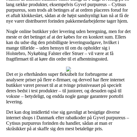
lang række produkter, eksempelvis Gyvel purpureus – Cytisus
purpureus, som trods alt betinges af at ordren placeres forud for
et aftalt klokkeslæt, sådan at de højst sandsynligt kan nå at få de
nye varer distribueret forinden pakkemedarbejderne tager hjem.
Nogle online butikker yder levering uden beregning, men for det
meste er det betinget af at der købes for en konkret sum. Ellers
kan du udse dig den prisbilligste leveringsudgave, hvilket i
mange tilfælde – uden hensyn til om du opholder sig i
Holstebro, Nykøbing Falster eller Struer – vil være at få
fragtfirmaet til at køre din ordre til et afhentningssted.
Det er jo efterhånden super fleksibelt for forbrugerne at
analysere priser på flere e-firmaer, og derved har flere internet
butikker været presset til at at tvinge prisniveauet på specielt
deres bedst i test produkter – til juniorer, og desuden også til
voksne – betydeligt, og endda nogle gange garantere portofri
levering.
Det kan dog imidlertid vise sig gavnligt at besigtige diverse
internet shops i Danmark efter rabatkoder på Gyvel purpureus –
Cytisus purpureus forinden du handler, sådan at man er
skråsikker på at skaffe sig den mest betalelige pris.