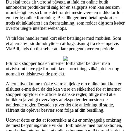
Du skal trods alt være så påvagt, at ifald en online butik
annoncerer produkter til salg for en salgspris som kan ses som
uforståeligt lav, så burde det for det meste være en indikator for
en uærlig online forretning. Bestillinger med betalingskort er
trods alt inkluderet i en foranstaltning, som redder dig som køber
overfor uægte internet webshops.
Vi tilråder handler med kort eller betalinger med mobilen. Som
et alternativ bør du udnytte en afdragsløsning fra eksempelvis
ViaBill, hvis du tilstræber at klare pengene over en periode.
Før folk shopper hos en internet forhandler behøver man
utvivlsomt have øje for butikkens forretningsvilkår, det er dog
normalt et tidskrævende projekt.
Alternativet kunne måske være at tjekke om online butikken er
tilsluttet e-mærket, da det kan være en sikkerhed for at internet
shoppen opfylder de officielle danske regler, tillige med at e-
butikken jævnligt overvåges af eksperter der mestrer de
gældende regler. Desuden giver det dig anledning til støtte,
såfremt du oplever besvær som følge af din bestilling.
Udover dette er det at foretrække at du er omhyggelig omkring
de mest betydningsfulde vilkår i forbindelse med transaktionen,
som fx den returneringsret online shoppen har. På grund af dette