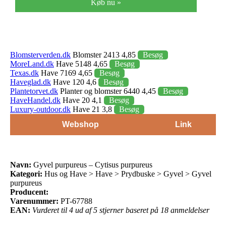
Køb nu »
Blomsterverden.dk
Blomster 2413 4,85
Besøg
MoreLand.dk
Have 5148 4,65
Besøg
Texas.dk
Have 7169 4,65
Besøg
Haveglad.dk
Have 120 4,6
Besøg
Plantetorvet.dk
Planter og blomster 6440 4,45
Besøg
HaveHandel.dk
Have 20 4,1
Besøg
Luxury-outdoor.dk
Have 21 3,8
Besøg
Webshop
Link
Navn:
Gyvel purpureus – Cytisus purpureus
Kategori:
Hus og Have > Have > Prydbuske > Gyvel > Gyvel
purpureus
Producent:
Varenummer:
PT-67788
EAN:
Vurderet til 4 ud af 5 stjerner baseret på 18 anmeldelser