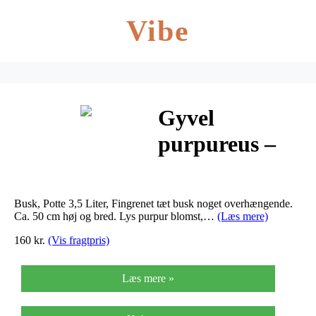
Vibe
Gyvel
purpureus –
Cytisus
purpureus
Busk, Potte 3,5 Liter, Fingrenet tæt busk noget overhængende.
Ca. 50 cm høj og bred. Lys purpur blomst,…
(Læs mere)
160 kr.
(Vis fragtpris)
Læs mere »