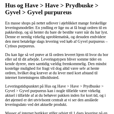
Hus og Have > Have > Prydbuske >
Gyvel > Gyvel purpureus
En masse shops på nettet udlover i øjeblikket mange forskellige
leveringsmodeller. En yndling er lige nu at få bragt ordren til en
pakkeshop, og så henter du bare de bestilte varer når du har lyst.
Denne er nemlig virkelig uproblematisk, og desuden endvidere
den mest betalelige slags levering ved køb af Gyvel purpureus –
Cytisus purpureus.
Du kan lige så vel prøve at få ordren leveret hjem til hvor du bor
eller ud til dit arbejde. Leveringstypen bliver somme tider en
kende dyrere, men samtidig vældig fremkommelig. Den mindst
kostelige mulighed for fragt vil dog altid være selv at hente
ordren, hvilket dog kræver at du lever med kort afstand til
internet forretningens tilholdssted.
Leveringstidspunktet på Hus og Have > Have > Prydbuske >
Gyvel > Gyvel purpureus kan i nogle tilfælde være virkelig
aktuel i tilfælde af at du behøver pakken inden for kort tid, og i
det øjemed er det utvivlsomt centralt at vi ser den anslåede
leveringsdato ved det aktuelle produkt.
Masser af internet butikker stiller udsigt til 1 dags levering på en