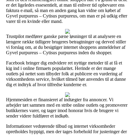
er det ligeledes essesentielt, at man til enhver tid opbevarer ens
faktura e-mail, så man en anden gang kan vidne om købet af
Gyvel purpureus – Cytisus purpureus, om man er på udkig efter
varer til en kvinde eller mand.
Trustpilot medfører ganske pæne løsninger til at analysere en
længere række tidligere brugeres betragtninger og derved stiller
vi forslag om, at du besigtiger internet shoppens anmeldelser af
Gyvel purpureus – Cytisus purpureus inden du shopper.
Facebook bringer dig endvidere ret nyttige metoder til at få et
kig ind i online firmaets popularitet. Herinde er der mange
outlets på nettet som tilbyder folk at publicere en vurdering af
virksomhedens service, hvilket tilmed bør anvendes til at danne
dig et indtryk af hvor tilfredse kunderne er.
Hjemmesiden er finansieret af indtægter fra annoncer. Vi
arbejder tæt sammen med en stribe online outlets og promoverer
butikkernes varer, og tager imod honorar hvis de brugere vi
sender videre fuldfører et indkøb.
Informationer vedrørende tilbud og internet virksomheder
opretholdes hyppigt, men der tages forbehold for justeringer der