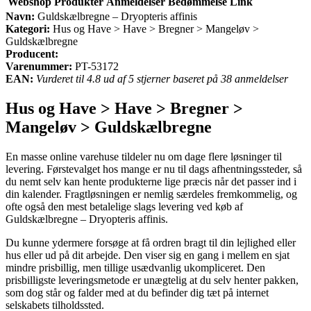
Webshop
Produkter
Anmeldelser
Bedømmelse
Link
Navn:
Guldskælbregne – Dryopteris affinis
Kategori:
Hus og Have > Have > Bregner > Mangeløv >
Guldskælbregne
Producent:
Varenummer:
PT-53172
EAN:
Vurderet til 4.8 ud af 5 stjerner baseret på 38 anmeldelser
Hus og Have > Have > Bregner >
Mangeløv > Guldskælbregne
En masse online varehuse tildeler nu om dage flere løsninger til
levering. Førstevalget hos mange er nu til dags afhentningssteder, så
du nemt selv kan hente produkterne lige præcis når det passer ind i
din kalender. Fragtløsningen er nemlig særdeles fremkommelig, og
ofte også den mest betalelige slags levering ved køb af
Guldskælbregne – Dryopteris affinis.
Du kunne ydermere forsøge at få ordren bragt til din lejlighed eller
hus eller ud på dit arbejde. Den viser sig en gang i mellem en sjat
mindre prisbillig, men tillige usædvanlig ukompliceret. Den
prisbilligste leveringsmetode er unægtelig at du selv henter pakken,
som dog står og falder med at du befinder dig tæt på internet
selskabets tilholdssted.