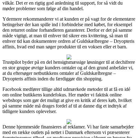
vilkår. Det er en rigtig god anledning til support, for så vidt du
møder problemer som følge af din handel.
Ydermere rekommanderer vi at kunden er på vagt for de elementære
betingelser der kan spille ind i forbindelse med købet, for eksempel
den returret online forhandleren garanterer. Derfor er det på samme
måde vigtigt, at man til enhver tid sikrer ens kvittering, så man til
enhver tid kan dokumentere ordren af Guldskælbregne – Dryopteris
affinis, hvad end man søger produkter til en voksen eller et barn.
Trustpilot byder på en del hensigtsmæssige løsninger til at dechifrere
en stor gruppe øvrige kunders omtaler og af den grund anbefaler vi,
at du eftersøger netbutikkens omtaler af Guldskælbregne –
Dryopteris affinis inden du færdiggør din shopping.
Facebook medfører tillige altid udmærkede metoder til at få en idé
om online butikkens kundefokus. Her møder vi faktisk online
webshops som gør det muligt at give en kritik af deres køb, hvilket
på samme måde må drages fordel af til at danne dig et indtryk af
tidligere kunders oplevelser.
Denne hjemmeside finansieres af reklamer. Vi har faste samarbejder
med en række outlets på nettet i Danmark eftersom vi præsenterer
forretningernes tilbud, og modtager provision såfremt en bruger fra