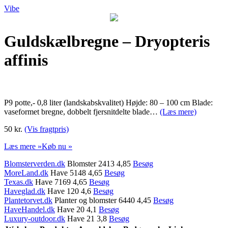
Vibe
Guldskælbregne – Dryopteris
affinis
P9 potte,- 0,8 liter (landskabskvalitet) Højde: 80 – 100 cm Blade:
vaseformet bregne, dobbelt fjersnitdelte blade…
(Læs mere)
50 kr.
(Vis fragtpris)
Læs mere »
Køb nu »
Blomsterverden.dk
Blomster 2413 4,85
Besøg
MoreLand.dk
Have 5148 4,65
Besøg
Texas.dk
Have 7169 4,65
Besøg
Haveglad.dk
Have 120 4,6
Besøg
Plantetorvet.dk
Planter og blomster 6440 4,45
Besøg
HaveHandel.dk
Have 20 4,1
Besøg
Luxury-outdoor.dk
Have 21 3,8
Besøg