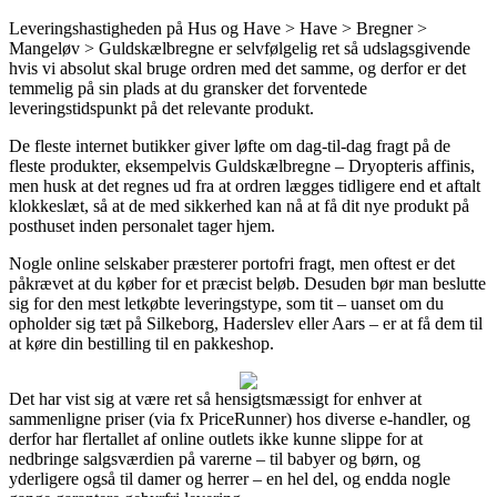
Leveringshastigheden på Hus og Have > Have > Bregner >
Mangeløv > Guldskælbregne er selvfølgelig ret så udslagsgivende
hvis vi absolut skal bruge ordren med det samme, og derfor er det
temmelig på sin plads at du gransker det forventede
leveringstidspunkt på det relevante produkt.
De fleste internet butikker giver løfte om dag-til-dag fragt på de
fleste produkter, eksempelvis Guldskælbregne – Dryopteris affinis,
men husk at det regnes ud fra at ordren lægges tidligere end et aftalt
klokkeslæt, så at de med sikkerhed kan nå at få dit nye produkt på
posthuset inden personalet tager hjem.
Nogle online selskaber præsterer portofri fragt, men oftest er det
påkrævet at du køber for et præcist beløb. Desuden bør man beslutte
sig for den mest letkøbte leveringstype, som tit – uanset om du
opholder sig tæt på Silkeborg, Haderslev eller Aars – er at få dem til
at køre din bestilling til en pakkeshop.
Det har vist sig at være ret så hensigtsmæssigt for enhver at
sammenligne priser (via fx PriceRunner) hos diverse e-handler, og
derfor har flertallet af online outlets ikke kunne slippe for at
nedbringe salgsværdien på varerne – til babyer og børn, og
yderligere også til damer og herrer – en hel del, og endda nogle