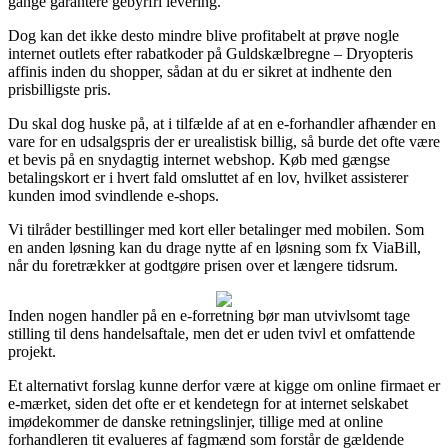
gange garantere gebyrfri levering.
Dog kan det ikke desto mindre blive profitabelt at prøve nogle
internet outlets efter rabatkoder på Guldskælbregne – Dryopteris
affinis inden du shopper, sådan at du er sikret at indhente den
prisbilligste pris.
Du skal dog huske på, at i tilfælde af at en e-forhandler afhænder en
vare for en udsalgspris der er urealistisk billig, så burde det ofte være
et bevis på en snydagtig internet webshop. Køb med gængse
betalingskort er i hvert fald omsluttet af en lov, hvilket assisterer
kunden imod svindlende e-shops.
Vi tilråder bestillinger med kort eller betalinger med mobilen. Som
en anden løsning kan du drage nytte af en løsning som fx ViaBill,
når du foretrækker at godtgøre prisen over et længere tidsrum.
Inden nogen handler på en e-forretning bør man utvivlsomt tage
stilling til dens handelsaftale, men det er uden tvivl et omfattende
projekt.
Et alternativt forslag kunne derfor være at kigge om online firmaet er
e-mærket, siden det ofte er et kendetegn for at internet selskabet
imødekommer de danske retningslinjer, tillige med at online
forhandleren tit evalueres af fagmænd som forstår de gældende