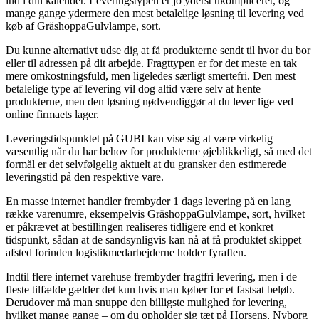
ind i din kalender. Leveringstypen er jo yderst ukompliceret, og
mange gange ydermere den mest betalelige løsning til levering ved
køb af GräshoppaGulvlampe, sort.
Du kunne alternativt udse dig at få produkterne sendt til hvor du bor
eller til adressen på dit arbejde. Fragttypen er for det meste en tak
mere omkostningsfuld, men ligeledes særligt smertefri. Den mest
betalelige type af levering vil dog altid være selv at hente
produkterne, men den løsning nødvendiggør at du lever lige ved
online firmaets lager.
Leveringstidspunktet på GUBI kan vise sig at være virkelig
væsentlig når du har behov for produkterne øjeblikkeligt, så med det
formål er det selvfølgelig aktuelt at du gransker den estimerede
leveringstid på den respektive vare.
En masse internet handler frembyder 1 dags levering på en lang
række varenumre, eksempelvis GräshoppaGulvlampe, sort, hvilket
er påkrævet at bestillingen realiseres tidligere end et konkret
tidspunkt, sådan at de sandsynligvis kan nå at få produktet skippet
afsted forinden logistikmedarbejderne holder fyraften.
Indtil flere internet varehuse frembyder fragtfri levering, men i de
fleste tilfælde gælder det kun hvis man køber for et fastsat beløb.
Derudover må man snuppe den billigste mulighed for levering,
hvilket mange gange – om du opholder sig tæt på Horsens, Nyborg