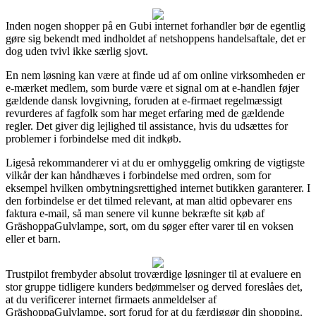
Inden nogen shopper på en Gubi internet forhandler bør de egentlig
gøre sig bekendt med indholdet af netshoppens handelsaftale, det er
dog uden tvivl ikke særlig sjovt.
En nem løsning kan være at finde ud af om online virksomheden er
e-mærket medlem, som burde være et signal om at e-handlen føjer
gældende dansk lovgivning, foruden at e-firmaet regelmæssigt
revurderes af fagfolk som har meget erfaring med de gældende
regler. Det giver dig lejlighed til assistance, hvis du udsættes for
problemer i forbindelse med dit indkøb.
Ligeså rekommanderer vi at du er omhyggelig omkring de vigtigste
vilkår der kan håndhæves i forbindelse med ordren, som for
eksempel hvilken ombytningsrettighed internet butikken garanterer. I
den forbindelse er det tilmed relevant, at man altid opbevarer ens
faktura e-mail, så man senere vil kunne bekræfte sit køb af
GräshoppaGulvlampe, sort, om du søger efter varer til en voksen
eller et barn.
Trustpilot frembyder absolut troværdige løsninger til at evaluere en
stor gruppe tidligere kunders bedømmelser og derved foreslåes det,
at du verificerer internet firmaets anmeldelser af
GräshoppaGulvlampe, sort forud for at du færdiggør din shopping.