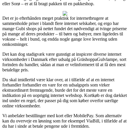
eller Sorø – er at få bragt pakken til en pakkeshop.
Det er jo efterhånden meget praktisk for internetbrugere at
sammenholde priser i blandt flere internet selskaber, og ergo har
mange Gubi shops på nettet fundet det nødvendigt at tvinge priserne
på mange af deres produkter – til børn og babyer, men ligeledes til
voksne – helt i bund, og endda nogle gange love levering uden
omkostninger.
Det kan dog stadigvæk være gunstigt at inspicere diverse internet
virksomheder i Danmark efter udsalg på GräshoppaGulvlampe, sort
forinden du handler, sådan at man er velinformeret til at få den mest
betalelige pris.
Du skal imidlertid være klar over, at i tilfælde af at en internet
forhandler forhandler en vare for en udsalgspris som virker
ekstraordinært fremragende, burde det for det meste være en
indikation på en uoprigtig internet webshop. Kortkøb er dog dækket
ind under en regel, der passer på dig som køber overfor uærlige
online virksomheder.
Vi anbefaler bestillinger med kort eller MobilePay. Som alternativ
kan du overveje en løsning som for eksempel ViaBill, i tilfælde af at
du har i sinde at betale pengene ude i fremtiden.