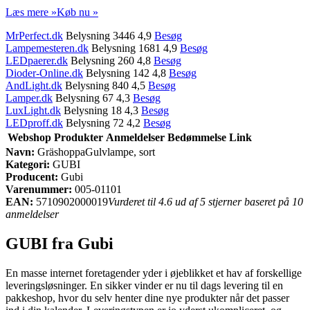
Læs mere »
Køb nu »
MrPerfect.dk
Belysning 3446 4,9
Besøg
Lampemesteren.dk
Belysning 1681 4,9
Besøg
LEDpaerer.dk
Belysning 260 4,8
Besøg
Dioder-Online.dk
Belysning 142 4,8
Besøg
AndLight.dk
Belysning 840 4,5
Besøg
Lamper.dk
Belysning 67 4,3
Besøg
LuxLight.dk
Belysning 18 4,3
Besøg
LEDproff.dk
Belysning 72 4,2
Besøg
Webshop
Produkter
Anmeldelser
Bedømmelse
Link
Navn:
GräshoppaGulvlampe, sort
Kategori:
GUBI
Producent:
Gubi
Varenummer:
005-01101
EAN:
5710902000019
Vurderet til 4.6 ud af 5 stjerner baseret på 10
anmeldelser
GUBI fra Gubi
En masse internet foretagender yder i øjeblikket et hav af forskellige
leveringsløsninger. En sikker vinder er nu til dags levering til en
pakkeshop, hvor du selv henter dine nye produkter når det passer