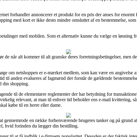
ernet forhandler annoncerer et produkt for en pris der anses for enormt
opping med kort er ikke desto mindre omsluttet af en bestemmelse, som
er betalinger med mobilen. Som et alternativ kunne du vælge en løsning fr
de når alt kommer til alt granske deres forretningsbetingelser, men det
øge om netshoppen er e-mærket medlem, som kan være en angivelse af at
tid til anden evalueres af fagmænd der forstår de gældende bestemmelser
d din shopping.
stagende til de elementære reglementer der har betydning for transaktio
det virkelig relevant, at man til enhver tid beholder ens e-mail kvittering,
al købe til en herre eller dame.
il at gennemrode en række forhenværende brugeres tanker og på grund af 
, hvid forinden du lægger din bestilling.
nger til at få indblik i e-firmaets popularitet. Desuden er der faktisk in