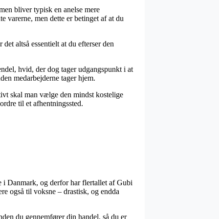
ormen bliver typisk en anelse mere
te varerne, men dette er betinget af at du
et altså essentielt at du efterser den
ndel, hvid, der dog tager udgangspunkt i at
inden medarbejderne tager hjem.
nativt skal man vælge den mindst kostelige
rdre til et afhentningssted.
 i Danmark, og derfor har flertallet af Gubi
ere også til voksne – drastisk, og endda
 inden du gennemfører din handel, så du er