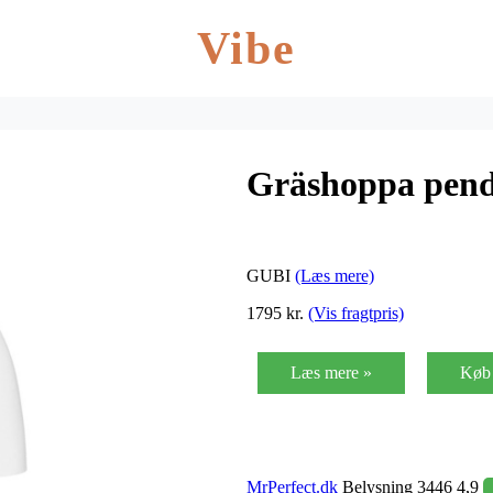
Vibe
Gräshoppa pend
GUBI
(Læs mere)
1795 kr.
(Vis fragtpris)
Læs mere »
Køb 
MrPerfect.dk
Belysning 3446 4,9