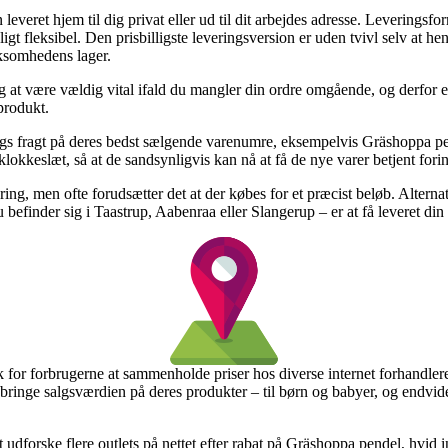
leveret hjem til dig privat eller ud til dit arbejdes adresse. Leveringsf
t fleksibel. Den prisbilligste leveringsversion er uden tvivl selv at hen
rksomhedens lager.
t være vældig vital ifald du mangler din ordre omgående, og derfor er d
produkt.
ags fragt på deres bedst sælgende varenumre, eksempelvis Gräshoppa pe
klokkeslæt, så at de sandsynligvis kan nå at få de nye varer betjent for
vering, men ofte forudsætter det at der købes for et præcist beløb. Alter
efinder sig i Taastrup, Aabenraa eller Slangerup – er at få leveret din o
k for forbrugerne at sammenholde priser hos diverse internet forhandlere
edbringe salgsværdien på deres produkter – til børn og babyer, og endvid
 udforske flere outlets på nettet efter rabat på Gräshoppa pendel, hvid