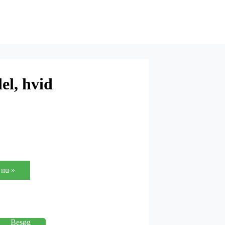
el, hvid
nu »
Besøg