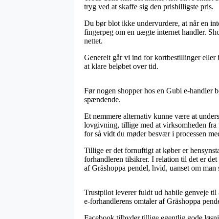
tryg ved at skaffe sig den prisbilligste pris.
Du bør blot ikke undervurdere, at når en int
fingerpeg om en uægte internet handler. Sh
nettet.
Generelt går vi ind for kortbestillinger ell
at klare beløbet over tid.
Før nogen shopper hos en Gubi e-handler bør 
spændende.
Et nemmere alternativ kunne være at unders
lovgivning, tillige med at virksomheden fra 
for så vidt du møder besvær i processen me
Tillige er det fornuftigt at køber er hensyn
forhandleren tilsikrer. I relation til det er 
af Gräshoppa pendel, hvid, uanset om man sk
Trustpilot leverer fuldt ud habile genveje t
e-forhandlerens omtaler af Gräshoppa pendel
Facebook tilbyder tillige egentlig gode løsni