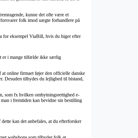
 fremragende, kunne det ofte være et
 forsvarer folk imod uægte forhandlere på
a for eksempel ViaBill, hvis du higer efter
 er i mange tilfælde ikke særlig
 online firmaet føjer den officielle danske
. Desuden tilbydes du lejlighed til bistand,
nen, som fx hvilken ombytningsrettighed e-
 så man i fremtiden kan bevidne sin bestilling
dette kan det anbefales, at du efterforsker
ternet webshops som tilbyder folk at