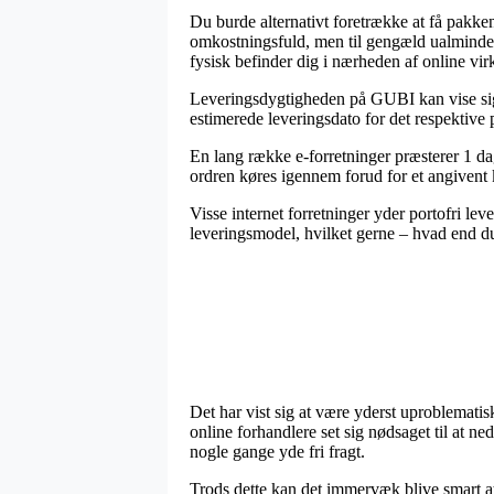
Du burde alternativt foretrække at få pakken 
omkostningsfuld, men til gengæld ualmindelig
fysisk befinder dig i nærheden af online vi
Leveringsdygtigheden på GUBI kan vise sig a
estimerede leveringsdato for det respektive 
En lang række e-forretninger præsterer 1 d
ordren køres igennem forud for et angivent 
Visse internet forretninger yder portofri le
leveringsmodel, hvilket gerne – hvad end du b
Det har vist sig at være yderst uproblematis
online forhandlere set sig nødsaget til at n
nogle gange yde fri fragt.
Trods dette kan det immervæk blive smart at