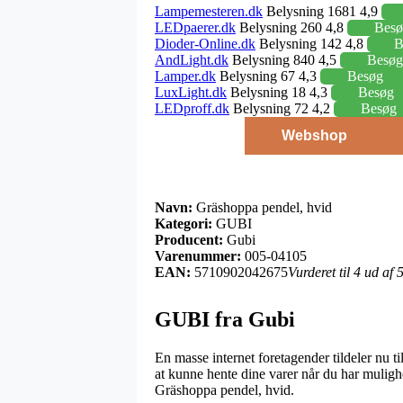
Lampemesteren.dk
Belysning 1681 4,9
LEDpaerer.dk
Belysning 260 4,8
Besø
Dioder-Online.dk
Belysning 142 4,8
B
AndLight.dk
Belysning 840 4,5
Besøg
Lamper.dk
Belysning 67 4,3
Besøg
LuxLight.dk
Belysning 18 4,3
Besøg
LEDproff.dk
Belysning 72 4,2
Besøg
Webshop
Navn:
Gräshoppa pendel, hvid
Kategori:
GUBI
Producent:
Gubi
Varenummer:
005-04105
EAN:
5710902042675
Vurderet til 4 ud af
GUBI fra Gubi
En masse internet foretagender tildeler nu ti
at kunne hente dine varer når du har muligh
Gräshoppa pendel, hvid.