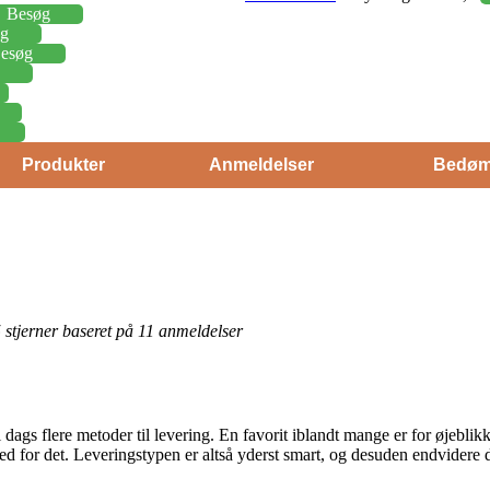
Besøg
g
esøg
Produkter
Anmeldelser
Bedøm
 5 stjerner baseret på 11 anmeldelser
l dags flere metoder til levering. En favorit iblandt mange er for øjebli
ed for det. Leveringstypen er altså yderst smart, og desuden endvidere d