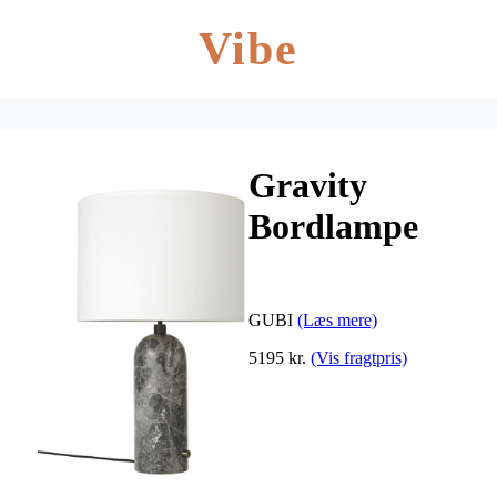
Vibe
Gravity
Bordlampe
Large, Grå
Marmor/Hvid
GUBI
(Læs mere)
5195 kr.
(Vis fragtpris)