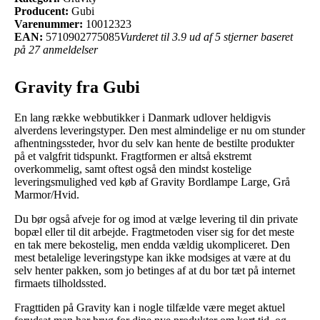
Producent:
Gubi
Varenummer:
10012323
EAN:
5710902775085
Vurderet til 3.9 ud af 5 stjerner baseret
på 27 anmeldelser
Gravity fra Gubi
En lang række webbutikker i Danmark udlover heldigvis
alverdens leveringstyper. Den mest almindelige er nu om stunder
afhentningssteder, hvor du selv kan hente de bestilte produkter
på et valgfrit tidspunkt. Fragtformen er altså ekstremt
overkommelig, samt oftest også den mindst kostelige
leveringsmulighed ved køb af Gravity Bordlampe Large, Grå
Marmor/Hvid.
Du bør også afveje for og imod at vælge levering til din private
bopæl eller til dit arbejde. Fragtmetoden viser sig for det meste
en tak mere bekostelig, men endda vældig ukompliceret. Den
mest betalelige leveringstype kan ikke modsiges at være at du
selv henter pakken, som jo betinges af at du bor tæt på internet
firmaets tilholdssted.
Fragttiden på Gravity kan i nogle tilfælde være meget aktuel