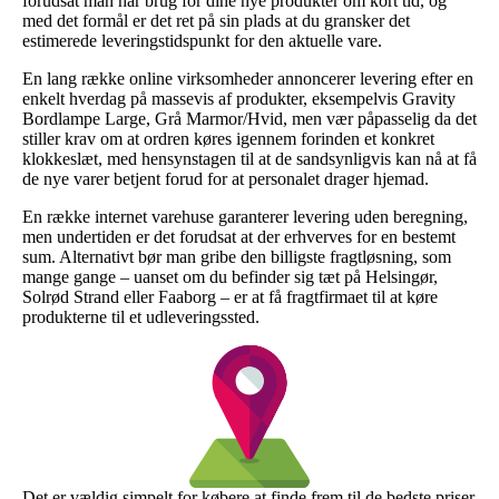
forudsat man har brug for dine nye produkter om kort tid, og
med det formål er det ret på sin plads at du gransker det
estimerede leveringstidspunkt for den aktuelle vare.
En lang række online virksomheder annoncerer levering efter en
enkelt hverdag på massevis af produkter, eksempelvis Gravity
Bordlampe Large, Grå Marmor/Hvid, men vær påpasselig da det
stiller krav om at ordren køres igennem forinden et konkret
klokkeslæt, med hensynstagen til at de sandsynligvis kan nå at få
de nye varer betjent forud for at personalet drager hjemad.
En række internet varehuse garanterer levering uden beregning,
men undertiden er det forudsat at der erhverves for en bestemt
sum. Alternativt bør man gribe den billigste fragtløsning, som
mange gange – uanset om du befinder sig tæt på Helsingør,
Solrød Strand eller Faaborg – er at få fragtfirmaet til at køre
produkterne til et udleveringssted.
Det er vældig simpelt for købere at finde frem til de bedste priser