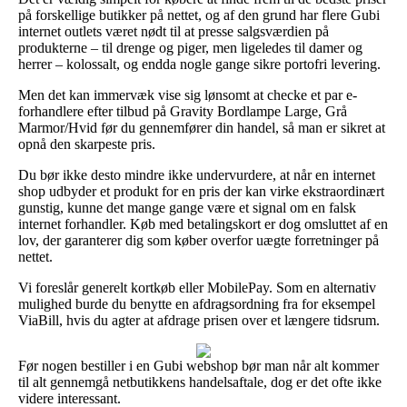
på forskellige butikker på nettet, og af den grund har flere Gubi
internet outlets været nødt til at presse salgsværdien på
produkterne – til drenge og piger, men ligeledes til damer og
herrer – kolossalt, og endda nogle gange sikre portofri levering.
Men det kan immervæk vise sig lønsomt at checke et par e-
forhandlere efter tilbud på Gravity Bordlampe Large, Grå
Marmor/Hvid før du gennemfører din handel, så man er sikret at
opnå den skarpeste pris.
Du bør ikke desto mindre ikke undervurdere, at når en internet
shop udbyder et produkt for en pris der kan virke ekstraordinært
gunstig, kunne det mange gange være et signal om en falsk
internet forhandler. Køb med betalingskort er dog omsluttet af en
lov, der garanterer dig som køber overfor uægte forretninger på
nettet.
Vi foreslår generelt kortkøb eller MobilePay. Som en alternativ
mulighed burde du benytte en afdragsordning fra for eksempel
ViaBill, hvis du agter at afdrage prisen over et længere tidsrum.
Før nogen bestiller i en Gubi webshop bør man når alt kommer
til alt gennemgå netbutikkens handelsaftale, dog er det ofte ikke
videre interessant.