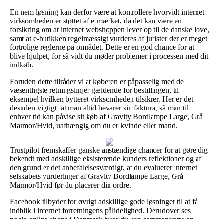
En nem løsning kan derfor være at kontrollere hvorvidt internet
virksomheden er støttet af e-mærket, da det kan være en
forsikring om at internet webshoppen lever op til de danske love,
samt at e-butikken regelmæssigt vurderes af jurister der er meget
fortrolige reglerne på området. Dette er en god chance for at
blive hjulpet, for så vidt du møder problemer i processen med dit
indkøb.
Foruden dette tilråder vi at køberen er påpasselig med de
væsentligste retningslinjer gældende for bestillingen, til
eksempel hvilken bytteret virksomheden tilsikrer. Her er det
desuden vigtigt, at man altid bevarer sin faktura, så man til
enhver tid kan påvise sit køb af Gravity Bordlampe Large, Grå
Marmor/Hvid, uafhængig om du er kvinde eller mand.
Trustpilot fremskaffer ganske anstændige chancer for at gøre dig
bekendt med adskillige eksisterende kunders reflektioner og af
den grund er det anbefalelsesværdigt, at du evaluerer internet
selskabets vurderinger af Gravity Bordlampe Large, Grå
Marmor/Hvid før du placerer din ordre.
Facebook tilbyder for øvrigt adskillige gode løsninger til at få
indblik i internet forretningens pålidelighed. Derudover ses