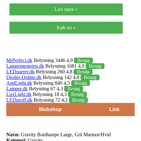
Læs mere »
Køb nu »
MrPerfect.dk
Belysning 3446 4,9
Besøg
Lampemesteren.dk
Belysning 1681 4,9
Besøg
LEDpaerer.dk
Belysning 260 4,8
Besøg
Dioder-Online.dk
Belysning 142 4,8
Besøg
AndLight.dk
Belysning 840 4,5
Besøg
Lamper.dk
Belysning 67 4,3
Besøg
LuxLight.dk
Belysning 18 4,3
Besøg
LEDproff.dk
Belysning 72 4,2
Besøg
Webshop
Link
Navn:
Gravity Bordlampe Large, Grå Marmor/Hvid
Kategori:
Gravity