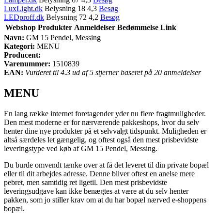
LuxLight.dk
Belysning 18 4,3
Besøg
LEDproff.dk
Belysning 72 4,2
Besøg
Webshop
Produkter
Anmeldelser
Bedømmelse
Link
Navn:
GM 15 Pendel, Messing
Kategori:
MENU
Producent:
Varenummer:
1510839
EAN:
Vurderet til 4.3 ud af 5 stjerner baseret på 20 anmeldelser
MENU
En lang række internet foretagender yder nu flere fragtmuligheder.
Den mest moderne er for nærværende pakkeshops, hvor du selv
henter dine nye produkter på et selvvalgt tidspunkt. Muligheden er
altså særdeles let gængelig, og oftest også den mest prisbevidste
leveringstype ved køb af GM 15 Pendel, Messing.
Du burde omvendt tænke over at få det leveret til din private bopæl
eller til dit arbejdes adresse. Denne bliver oftest en anelse mere
pebret, men samtidig ret ligetil. Den mest prisbevidste
leveringsudgave kan ikke benægtes at være at du selv henter
pakken, som jo stiller krav om at du har bopæl nærved e-shoppens
bopæl.