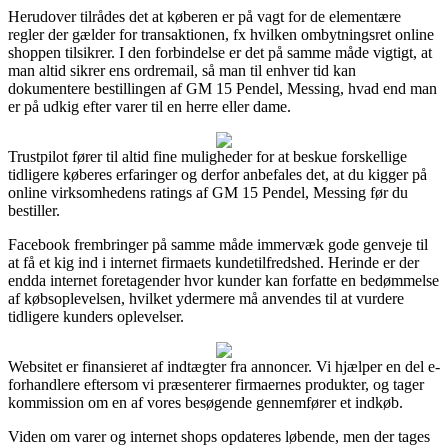
Herudover tilrådes det at køberen er på vagt for de elementære
regler der gælder for transaktionen, fx hvilken ombytningsret online
shoppen tilsikrer. I den forbindelse er det på samme måde vigtigt, at
man altid sikrer ens ordremail, så man til enhver tid kan
dokumentere bestillingen af GM 15 Pendel, Messing, hvad end man
er på udkig efter varer til en herre eller dame.
Trustpilot fører til altid fine muligheder for at beskue forskellige
tidligere køberes erfaringer og derfor anbefales det, at du kigger på
online virksomhedens ratings af GM 15 Pendel, Messing før du
bestiller.
Facebook frembringer på samme måde immervæk gode genveje til
at få et kig ind i internet firmaets kundetilfredshed. Herinde er der
endda internet foretagender hvor kunder kan forfatte en bedømmelse
af købsoplevelsen, hvilket ydermere må anvendes til at vurdere
tidligere kunders oplevelser.
Websitet er finansieret af indtægter fra annoncer. Vi hjælper en del e-
forhandlere eftersom vi præsenterer firmaernes produkter, og tager
kommission om en af vores besøgende gennemfører et indkøb.
Viden om varer og internet shops opdateres løbende, men der tages