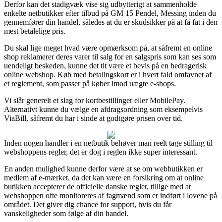
Derfor kan det stadigvæk vise sig udbytterigt at sammenholde
enkelte netbutikker efter tilbud på GM 15 Pendel, Messing inden du
gennemfører din handel, således at du er skudsikker på at få fat i den
mest betalelige pris.
Du skal lige meget hvad være opmærksom på, at såfremt en online
shop reklamerer deres varer til salg for en salgspris som kan ses som
uendeligt beskeden, kunne det tit være et bevis på en bedragerisk
online webshop. Køb med betalingskort er i hvert fald omfavnet af
et reglement, som passer på køber imod uægte e-shops.
Vi slår generelt et slag for kortbestillinger eller MobilePay.
Alternativt kunne du vælge en afdragsordning som eksempelvis
ViaBill, såfremt du har i sinde at godtgøre prisen over tid.
Inden nogen handler i en netbutik behøver man reelt tage stilling til
webshoppens regler, det er dog i reglen ikke super interessant.
En anden mulighed kunne derfor være at se om webbutikken er
medlem af e-mærket, da det kan være en forsikring om at online
butikken accepterer de officielle danske regler, tillige med at
webshoppen ofte monitoreres af fagmænd som er indført i lovene på
området. Det giver dig chance for support, hvis du får
vanskeligheder som følge af din handel.