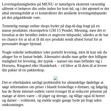
Leveringshastigheden på MENU er naturligvis ekstremt væsentlig
såfremt vi behøver din ordre inden for kort tid, og i det øjemed er det
altså meningsfuldt at vi kontrollerer det anslåede leveringstidspunkt
på den pågældende vare.
Temmelig mange online shops byder på dag-til-dag fragt på en
masse produkter, eksempelvis GM 15 Pendel, Messing, men det er
forudsat at der bestilles inden et angivent tidspunkt, således at de har
en chance for at nå at få dit nye produkt sendt afsted forud for at
personalet drager hjemad.
Nogle enkelte netbutikker yder portofri levering, men tit kun når du
aftager for et fastsat beløb. Alternativt skulle man gribe den billigste
mulighed for levering, der typisk – uanset om man befinder sig i
Horsens, Ringsted eller Humlebæk – vil blive at få dem til at levere
din pakke til en pakkeshop.
Det er efterhånden særligt problemfrit for almindelige dødelige at
søge information om priser i blandt forskellige e-firmaer, og følgelig
har de fleste internet outlets været tvunget til at reducere priserne på
mange af deres varer – til piger og drenge, og tillige også til herrer
og damer – voldsomt, og endda nogle gange byde på fragt uden
omkostninger.