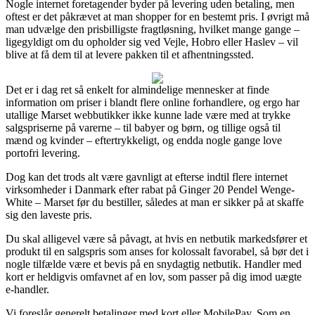
Nogle internet foretagender byder på levering uden betaling, men
oftest er det påkrævet at man shopper for en bestemt pris. I øvrigt må
man udvælge den prisbilligste fragtløsning, hvilket mange gange –
ligegyldigt om du opholder sig ved Vejle, Hobro eller Haslev – vil
blive at få dem til at levere pakken til et afhentningssted.
Det er i dag ret så enkelt for almindelige mennesker at finde
information om priser i blandt flere online forhandlere, og ergo har
utallige Marset webbutikker ikke kunne lade være med at trykke
salgspriserne på varerne – til babyer og børn, og tillige også til
mænd og kvinder – eftertrykkeligt, og endda nogle gange love
portofri levering.
Dog kan det trods alt være gavnligt at efterse indtil flere internet
virksomheder i Danmark efter rabat på Ginger 20 Pendel Wenge-
White – Marset før du bestiller, således at man er sikker på at skaffe
sig den laveste pris.
Du skal alligevel være så påvagt, at hvis en netbutik markedsfører et
produkt til en salgspris som anses for kolossalt favorabel, så bør det i
nogle tilfælde være et bevis på en snydagtig netbutik. Handler med
kort er heldigvis omfavnet af en lov, som passer på dig imod uægte
e-handler.
Vi foreslår generelt betalinger med kort eller MobilePay. Som en