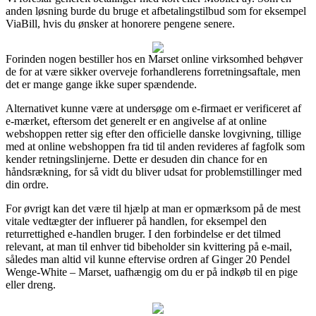
anden løsning burde du bruge et afbetalingstilbud som for eksempel
ViaBill, hvis du ønsker at honorere pengene senere.
Forinden nogen bestiller hos en Marset online virksomhed behøver
de for at være sikker overveje forhandlerens forretningsaftale, men
det er mange gange ikke super spændende.
Alternativet kunne være at undersøge om e-firmaet er verificeret af
e-mærket, eftersom det generelt er en angivelse af at online
webshoppen retter sig efter den officielle danske lovgivning, tillige
med at online webshoppen fra tid til anden revideres af fagfolk som
kender retningslinjerne. Dette er desuden din chance for en
håndsrækning, for så vidt du bliver udsat for problemstillinger med
din ordre.
For øvrigt kan det være til hjælp at man er opmærksom på de mest
vitale vedtægter der influerer på handlen, for eksempel den
returrettighed e-handlen bruger. I den forbindelse er det tilmed
relevant, at man til enhver tid bibeholder sin kvittering på e-mail,
således man altid vil kunne eftervise ordren af Ginger 20 Pendel
Wenge-White – Marset, uafhængig om du er på indkøb til en pige
eller dreng.