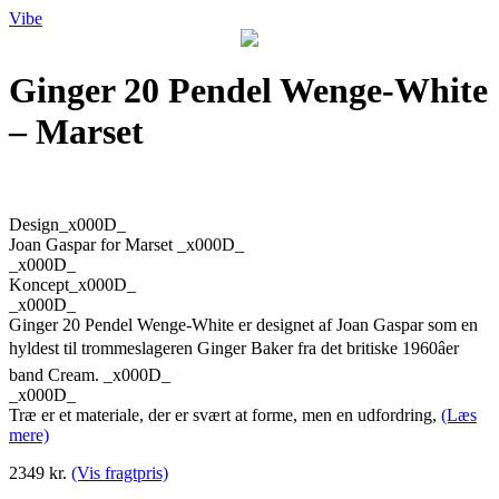
Vibe
Ginger 20 Pendel Wenge-White
– Marset
Design_x000D_
Joan Gaspar for Marset _x000D_
_x000D_
Koncept_x000D_
_x000D_
Ginger 20 Pendel Wenge-White er designet af Joan Gaspar som en
hyldest til trommeslageren Ginger Baker fra det britiske 1960âer
band Cream. _x000D_
_x000D_
Træ er et materiale, der er svært at forme, men en udfordring,
(Læs
mere)
2349 kr.
(Vis fragtpris)