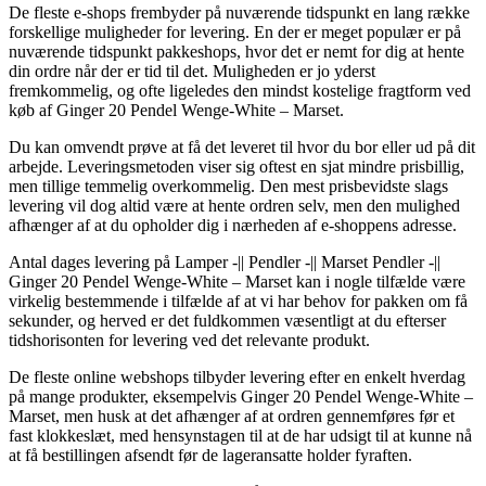
De fleste e-shops frembyder på nuværende tidspunkt en lang række
forskellige muligheder for levering. En der er meget populær er på
nuværende tidspunkt pakkeshops, hvor det er nemt for dig at hente
din ordre når der er tid til det. Muligheden er jo yderst
fremkommelig, og ofte ligeledes den mindst kostelige fragtform ved
køb af Ginger 20 Pendel Wenge-White – Marset.
Du kan omvendt prøve at få det leveret til hvor du bor eller ud på dit
arbejde. Leveringsmetoden viser sig oftest en sjat mindre prisbillig,
men tillige temmelig overkommelig. Den mest prisbevidste slags
levering vil dog altid være at hente ordren selv, men den mulighed
afhænger af at du opholder dig i nærheden af e-shoppens adresse.
Antal dages levering på Lamper -|| Pendler -|| Marset Pendler -||
Ginger 20 Pendel Wenge-White – Marset kan i nogle tilfælde være
virkelig bestemmende i tilfælde af at vi har behov for pakken om få
sekunder, og herved er det fuldkommen væsentligt at du efterser
tidshorisonten for levering ved det relevante produkt.
De fleste online webshops tilbyder levering efter en enkelt hverdag
på mange produkter, eksempelvis Ginger 20 Pendel Wenge-White –
Marset, men husk at det afhænger af at ordren gennemføres før et
fast klokkeslæt, med hensynstagen til at de har udsigt til at kunne nå
at få bestillingen afsendt før de lageransatte holder fyraften.