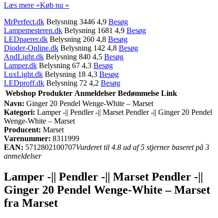
Læs mere »
Køb nu »
MrPerfect.dk
Belysning 3446 4,9
Besøg
Lampemesteren.dk
Belysning 1681 4,9
Besøg
LEDpaerer.dk
Belysning 260 4,8
Besøg
Dioder-Online.dk
Belysning 142 4,8
Besøg
AndLight.dk
Belysning 840 4,5
Besøg
Lamper.dk
Belysning 67 4,3
Besøg
LuxLight.dk
Belysning 18 4,3
Besøg
LEDproff.dk
Belysning 72 4,2
Besøg
Webshop
Produkter
Anmeldelser
Bedømmelse
Link
Navn:
Ginger 20 Pendel Wenge-White – Marset
Kategori:
Lamper -|| Pendler -|| Marset Pendler -|| Ginger 20 Pendel
Wenge-White – Marset
Producent:
Marset
Varenummer:
8311999
EAN:
5712802100707
Vurderet til 4.8 ud af 5 stjerner baseret på 3
anmeldelser
Lamper -|| Pendler -|| Marset Pendler -||
Ginger 20 Pendel Wenge-White – Marset
fra Marset