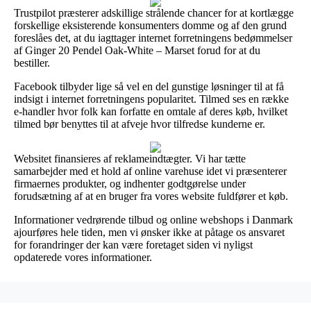
Trustpilot præsterer adskillige strålende chancer for at kortlægge
forskellige eksisterende konsumenters domme og af den grund
foreslåes det, at du iagttager internet forretningens bedømmelser
af Ginger 20 Pendel Oak-White – Marset forud for at du
bestiller.
Facebook tilbyder lige så vel en del gunstige løsninger til at få
indsigt i internet forretningens popularitet. Tilmed ses en række
e-handler hvor folk kan forfatte en omtale af deres køb, hvilket
tilmed bør benyttes til at afveje hvor tilfredse kunderne er.
Websitet finansieres af reklameindtægter. Vi har tætte
samarbejder med et hold af online varehuse idet vi præsenterer
firmaernes produkter, og indhenter godtgørelse under
forudsætning af at en bruger fra vores website fuldfører et køb.
Informationer vedrørende tilbud og online webshops i Danmark
ajourføres hele tiden, men vi ønsker ikke at påtage os ansvaret
for forandringer der kan være foretaget siden vi nyligst
opdaterede vores informationer.