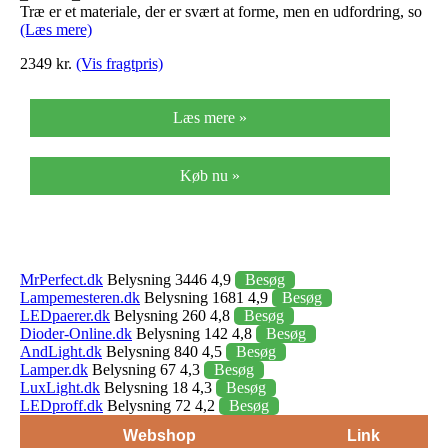
Træ er et materiale, der er svært at forme, men en udfordring, so
(Læs mere)
2349 kr.
(Vis fragtpris)
Læs mere »
Køb nu »
MrPerfect.dk
Belysning 3446 4,9
Besøg
Lampemesteren.dk
Belysning 1681 4,9
Besøg
LEDpaerer.dk
Belysning 260 4,8
Besøg
Dioder-Online.dk
Belysning 142 4,8
Besøg
AndLight.dk
Belysning 840 4,5
Besøg
Lamper.dk
Belysning 67 4,3
Besøg
LuxLight.dk
Belysning 18 4,3
Besøg
LEDproff.dk
Belysning 72 4,2
Besøg
Webshop
Link