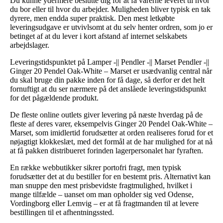
Du kunne ydermere beslutte dig for at få varerne leveret til hvor
du bor eller til hvor du arbejder. Muligheden bliver typisk en tak
dyrere, men endda super praktisk. Den mest letkøbte
leveringsudgave er utvivlsomt at du selv henter ordren, som jo er
betinget af at du lever i kort afstand af internet selskabets
arbejdslager.
Leveringstidspunktet på Lamper -|| Pendler -|| Marset Pendler -||
Ginger 20 Pendel Oak-White – Marset er usædvanlig central når
du skal bruge din pakke inden for få dage, så derfor er det helt
fornuftigt at du ser nærmere på det anslåede leveringstidspunkt
for det pågældende produkt.
De fleste online outlets giver levering på næste hverdag på de
fleste af deres varer, eksempelvis Ginger 20 Pendel Oak-White –
Marset, som imidlertid forudsætter at orden realiseres forud for et
nøjagtigt klokkeslæt, med det formål at de har mulighed for at nå
at få pakken distribueret forinden lagerpersonalet har fyraften.
En række webbutikker sikrer portofri fragt, men typisk
forudsætter det at du bestiller for en bestemt pris. Alternativt kan
man snuppe den mest prisbevidste fragtmulighed, hvilket i
mange tilfælde – uanset om man opholder sig ved Odense,
Vordingborg eller Lemvig – er at få fragtmanden til at levere
bestillingen til et afhentningssted.