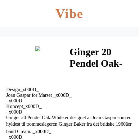
Vibe
Ginger 20
Pendel Oak-
White –
Marset
Design_x000D_
Joan Gaspar for Marset _x000D_
_x000D_
Koncept_x000D_
_x000D_
Ginger 20 Pendel Oak-White er designet af Joan Gaspar som en
hyldest til trommeslageren Ginger Baker fra det britiske 1960âer
band Cream. _x000D_
_x000D_