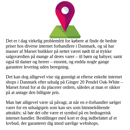
Det er i dag virkelig problemfrit for købere at finde de bedste
priser hos diverse internet forhandlere i Danmark, og så har
masser af Marset butikker på nettet været nødt til at trykke
salgsværdien på mange af deres varer – til børn og babyer, samt
også til damer og herrer – enormt, og endda nogle gange
garantere levering uden beregning.
Det kan dog alligevel vise sig gunstigt at efterse enkelte internet
shops i Danmark efter udsalg på Ginger 20 Pendel Oak-White –
Marset forud for at du placerer ordren, således at man er sikker
på at antage den billigste pris.
Man bør alligevel være så påvagt, at når en e-forhandler sælger
varer for en udsalgspris som kan ses som himmelråbende
attraktiv, så bør det ofte være et symbol på en bedragerisk
internet handler. Bestillinger med kort er dog indbefattet af et
lovbud, der garanterer dig imod uærlige webshops.