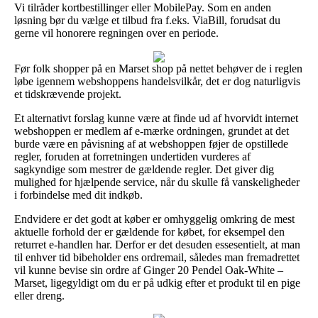
Vi tilråder kortbestillinger eller MobilePay. Som en anden
løsning bør du vælge et tilbud fra f.eks. ViaBill, forudsat du
gerne vil honorere regningen over en periode.
Før folk shopper på en Marset shop på nettet behøver de i reglen
løbe igennem webshoppens handelsvilkår, det er dog naturligvis
et tidskrævende projekt.
Et alternativt forslag kunne være at finde ud af hvorvidt internet
webshoppen er medlem af e-mærke ordningen, grundet at det
burde være en påvisning af at webshoppen føjer de opstillede
regler, foruden at forretningen undertiden vurderes af
sagkyndige som mestrer de gældende regler. Det giver dig
mulighed for hjælpende service, når du skulle få vanskeligheder
i forbindelse med dit indkøb.
Endvidere er det godt at køber er omhyggelig omkring de mest
aktuelle forhold der er gældende for købet, for eksempel den
returret e-handlen har. Derfor er det desuden essesentielt, at man
til enhver tid bibeholder ens ordremail, således man fremadrettet
vil kunne bevise sin ordre af Ginger 20 Pendel Oak-White –
Marset, ligegyldigt om du er på udkig efter et produkt til en pige
eller dreng.