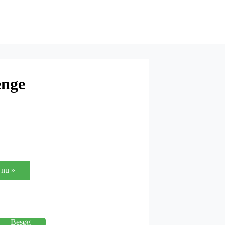
enge
nu »
Besøg