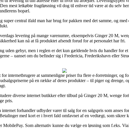
til levering til din adresse eller til hvor du arbejder. Leveringstypen v
en mest letkøbte fragtløsning vil dog til enhver tid være at du selv he
handlerens bopæl.
g super central ifald man har brug for pakken med det samme, og med det
dukt.
1 hverdags levering på mange varenumre, eksempelvis Ginger 20 M, wenge,
sikkerhed kan nå at få produktet afsendt forud for at personalet har fri.
ing uden gebyr, men i reglen er det kun gældende hvis du handler for et 
erne – uanset om du befinder sig i Fredericia, Frederikshavn eller Strue
for internetbrugere at sammenligne priser fra flere e-forretninger, og fo
 udsalgspriserne på en række af deres produkter – til piger og drenge, og
agt.
studere diverse internet butikker efter tilbud på Ginger 20 M, wenge fo
ge pris.
nternet forhandler udbyder varer til salg for en salgspris som anses for u
Betalinger med kort er i hvert fald omfavnet af en vedtægt, som sikrer 
eller MobilePay. Som alternativ kunne du vælge en løsning som f.eks. ViaB