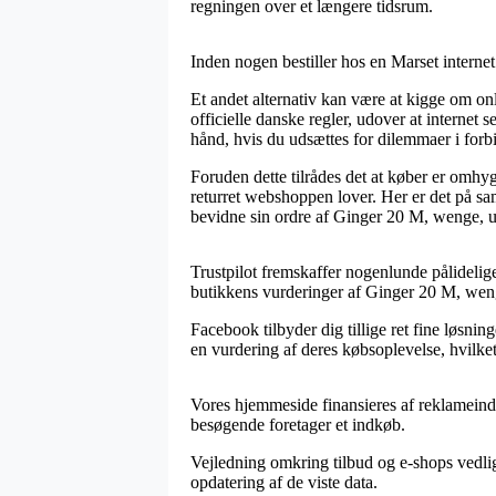
regningen over et længere tidsrum.
Inden nogen bestiller hos en Marset internet
Et andet alternativ kan være at kigge om onl
officielle danske regler, udover at internet
hånd, hvis du udsættes for dilemmaer i forbi
Foruden dette tilrådes det at køber er omhy
returret webshoppen lover. Her er det på sa
bevidne sin ordre af Ginger 20 M, wenge, ud
Trustpilot fremskaffer nogenlunde pålidelig
butikkens vurderinger af Ginger 20 M, wenge
Facebook tilbyder dig tillige ret fine løsni
en vurdering af deres købsoplevelse, hvilke
Vores hjemmeside finansieres af reklameindt
besøgende foretager et indkøb.
Vejledning omkring tilbud og e-shops vedlig
opdatering af de viste data.