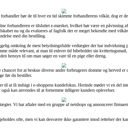
 forhandler bør de til hver en tid skimme forhandlerens vilkår, dog er de
ine forhandleren er tilsluttet e-mærket, hvilket bør være en påvisning af
 selskabet nu og da evalueres af fagfolk der er meget bekendte med vilk
ndelse med din bestilling.
ggelig omkring de mest betydningsfulde vedtægter der har indvirkning p
mme måde relevant, at man til enhver tid bibeholder sin kvitteringsmai
en hensyn til om man søger en vare til en pige eller dreng.
e chancer for at beskue diverse andre forbrugeres domme og herved er de
 før du bestiller.
nger til at få indsigt i e-shoppens kundefokus. Herinde møder vi en del 
t også kan anvendes til at fornemme tidligere kunders oplevelser.
ægter. Vi har aftaler med en gruppe af netshops og annoncerer firmaerne
eholdes ofte, men vi kan desværre ikke garantere imod rettelser der ka