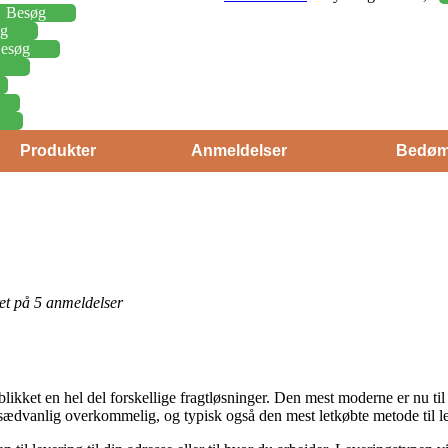
Besøg
g
esøg
Produkter
Anmeldelser
Bedøm
eret på 5 anmeldelser
blikket en hel del forskellige fragtløsninger. Den mest moderne er nu ti
 usædvanlig overkommelig, og typisk også den mest letkøbte metode til