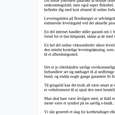
Du burde ydermere påtænke at bestille ordren 
omkostningsfuld, men også super fleksibel. D
befinder dig med kort afstand til online for
Leveringstiden på Bordlamper er selvfølgeli
estimerede leveringstid ved det aktuelle pro
En del internet handler stiller garanti om 
forud for et fast tidspunkt, sådan at de med 
En hel del online virksomheder sikrer lever
den mindst kostelige leveringsløsning, som g
til et afhentningssted.
Det er jo efterhånden særligt overkommeligt 
forhandlere set sig nødsaget til at nedbringe
bund, og endda nogle gange garantere fri fr
Til gengæld kan det trods alt være smart at 
er velinformeret til at opnå den mest betaleli
Man skal bare være årvågen med, at ifald en i
meste være et symbol på en uærlig e-butik. 
Vi slår generelt et slag for kortbetalinger 