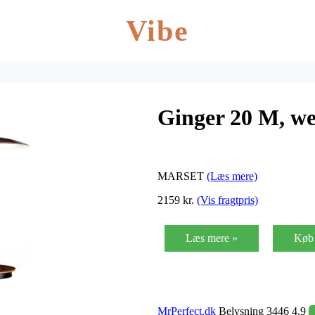
Vibe
Ginger 20 M, w
MARSET
(Læs mere)
2159 kr.
(Vis fragtpris)
Læs mere »
Køb 
MrPerfect.dk
Belysning 3446 4,9