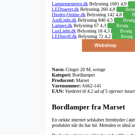
Lampemesteren.dk
Belysning 1681 4,9
LEDpaerer.dk
Belysning 260 4,8
Besø
Dioder-Online.dk
Belysning 142 4,8
B
AndLight.dk
Belysning 840 4,5
Besøg
Lamper.dk
Belysning 67 4,3
Besøg
LuxLight.dk
Belysning 18 4,3
Besøg
LEDproff.dk
Belysning 72 4,2
Besøg
Webshop
Navn:
Ginger 20 M, wenge
Kategori:
Bordlamper
Producent:
Marset
Varenummer:
A662-141
EAN:
Vurderet til 4.2 ud af 5 stjerner bas
Bordlamper fra Marset
En række internet selskaber frembyder i øje
produkter når du har tid. Metoden er altså