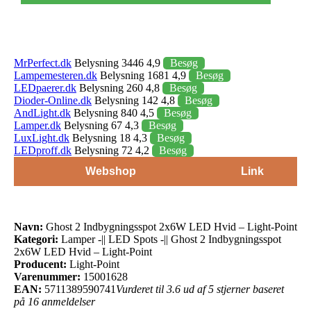
MrPerfect.dk
Belysning 3446 4,9
Besøg
Lampemesteren.dk
Belysning 1681 4,9
Besøg
LEDpaerer.dk
Belysning 260 4,8
Besøg
Dioder-Online.dk
Belysning 142 4,8
Besøg
AndLight.dk
Belysning 840 4,5
Besøg
Lamper.dk
Belysning 67 4,3
Besøg
LuxLight.dk
Belysning 18 4,3
Besøg
LEDproff.dk
Belysning 72 4,2
Besøg
Webshop
Link
Navn:
Ghost 2 Indbygningsspot 2x6W LED Hvid – Light-Point
Kategori:
Lamper -|| LED Spots -|| Ghost 2 Indbygningsspot
2x6W LED Hvid – Light-Point
Producent:
Light-Point
Varenummer:
15001628
EAN:
5711389590741
Vurderet til 3.6 ud af 5 stjerner baseret
på 16 anmeldelser