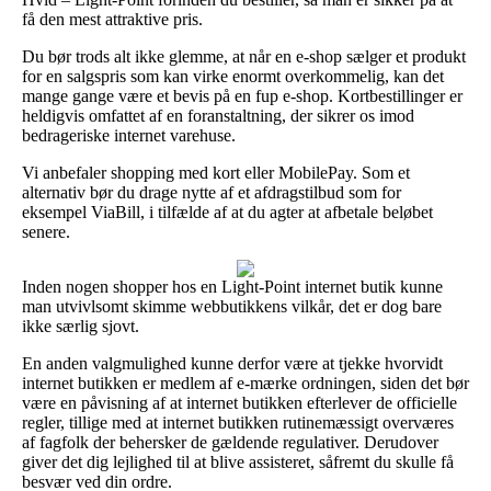
få den mest attraktive pris.
Du bør trods alt ikke glemme, at når en e-shop sælger et produkt
for en salgspris som kan virke enormt overkommelig, kan det
mange gange være et bevis på en fup e-shop. Kortbestillinger er
heldigvis omfattet af en foranstaltning, der sikrer os imod
bedrageriske internet varehuse.
Vi anbefaler shopping med kort eller MobilePay. Som et
alternativ bør du drage nytte af et afdragstilbud som for
eksempel ViaBill, i tilfælde af at du agter at afbetale beløbet
senere.
Inden nogen shopper hos en Light-Point internet butik kunne
man utvivlsomt skimme webbutikkens vilkår, det er dog bare
ikke særlig sjovt.
En anden valgmulighed kunne derfor være at tjekke hvorvidt
internet butikken er medlem af e-mærke ordningen, siden det bør
være en påvisning af at internet butikken efterlever de officielle
regler, tillige med at internet butikken rutinemæssigt overværes
af fagfolk der behersker de gældende regulativer. Derudover
giver det dig lejlighed til at blive assisteret, såfremt du skulle få
besvær ved din ordre.