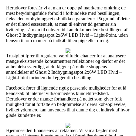
Herudover foreslår vi at man er oppe på mærkerne omkring de
mest betydningsfulde forhold i forbindelse med bestillingen,
f.eks. den ombytningsret e-butikken garanterer. På grund af dette
er det tilmed essesentielt, at man til enhver tid gemmer sin
kvittering, så man til enhver tid kan dokumentere bestillingen af
Ghost 2 Indbygningsspot 2x6W LED Hvid – Light-Point, uden
hensyn til om man er på indkøb til en pige eller dreng.
Trustpilot fører til regulære værdifulde chancer for at analysere
mange eksisterende konsumenters reflektioner og derfor er det
anbefalelsesværdigt, at du kigger på online shoppens
anmeldelser af Ghost 2 Indbygningsspot 2x6W LED Hvid –
Light-Point forinden du lægger din bestilling.
Facebook fører til lignende rigtig passende muligheder for at få
kendskab til internet virksomhedens kundetilfredshed.
Derudover er der mange forhandlere på nettet som giver folk
mulighed for at forfatte en bedømmelse af deres købsoplevelse,
hvilket ydermere kan anvendes til at danne dig et indtryk af hvor
glade kunderne er.
Hjemmesiden finansieres af reklamer. Vi samarbejder med
masser af internet forretninger da vi formidler deres tilbud, og