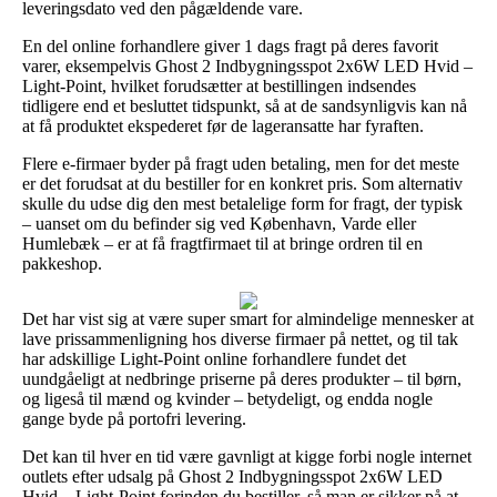
leveringsdato ved den pågældende vare.
En del online forhandlere giver 1 dags fragt på deres favorit
varer, eksempelvis Ghost 2 Indbygningsspot 2x6W LED Hvid –
Light-Point, hvilket forudsætter at bestillingen indsendes
tidligere end et besluttet tidspunkt, så at de sandsynligvis kan nå
at få produktet ekspederet før de lageransatte har fyraften.
Flere e-firmaer byder på fragt uden betaling, men for det meste
er det forudsat at du bestiller for en konkret pris. Som alternativ
skulle du udse dig den mest betalelige form for fragt, der typisk
– uanset om du befinder sig ved København, Varde eller
Humlebæk – er at få fragtfirmaet til at bringe ordren til en
pakkeshop.
Det har vist sig at være super smart for almindelige mennesker at
lave prissammenligning hos diverse firmaer på nettet, og til tak
har adskillige Light-Point online forhandlere fundet det
uundgåeligt at nedbringe priserne på deres produkter – til børn,
og ligeså til mænd og kvinder – betydeligt, og endda nogle
gange byde på portofri levering.
Det kan til hver en tid være gavnligt at kigge forbi nogle internet
outlets efter udsalg på Ghost 2 Indbygningsspot 2x6W LED
Hvid – Light-Point forinden du bestiller, så man er sikker på at