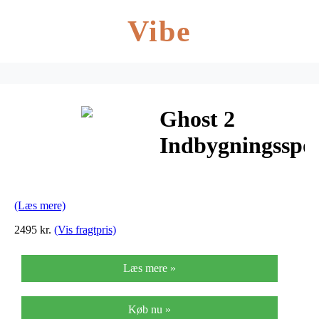
Vibe
Ghost 2
Indbygningsspo
2x6W LED
Hvid – Light-
(Læs mere)
Point
2495 kr.
(Vis fragtpris)
Læs mere »
Køb nu »