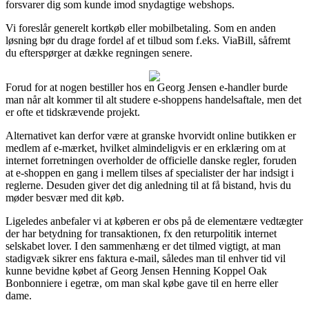
forsvarer dig som kunde imod snydagtige webshops.
Vi foreslår generelt kortkøb eller mobilbetaling. Som en anden
løsning bør du drage fordel af et tilbud som f.eks. ViaBill, såfremt
du efterspørger at dække regningen senere.
Forud for at nogen bestiller hos en Georg Jensen e-handler burde
man når alt kommer til alt studere e-shoppens handelsaftale, men det
er ofte et tidskrævende projekt.
Alternativet kan derfor være at granske hvorvidt online butikken er
medlem af e-mærket, hvilket almindeligvis er en erklæring om at
internet forretningen overholder de officielle danske regler, foruden
at e-shoppen en gang i mellem tilses af specialister der har indsigt i
reglerne. Desuden giver det dig anledning til at få bistand, hvis du
møder besvær med dit køb.
Ligeledes anbefaler vi at køberen er obs på de elementære vedtægter
der har betydning for transaktionen, fx den returpolitik internet
selskabet lover. I den sammenhæng er det tilmed vigtigt, at man
stadigvæk sikrer ens faktura e-mail, således man til enhver tid vil
kunne bevidne købet af Georg Jensen Henning Koppel Oak
Bonbonniere i egetræ, om man skal købe gave til en herre eller
dame.