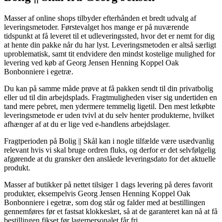
Masser af online shops tilbyder efterhånden et bredt udvalg af
leveringsmetoder. Førstevalget hos mange er på nuværende
tidspunkt at få leveret til et udleveringssted, hvor det er nemt for dig
at hente din pakke når du har lyst. Leveringsmetoden er altså særligt
uproblematisk, samt tit endvidere den mindst kostelige mulighed for
levering ved køb af Georg Jensen Henning Koppel Oak
Bonbonniere i egetræ.
Du kan på samme måde prøve at få pakken sendt til din privatbolig
eller ud til din arbejdsplads. Fragtmuligheden viser sig undertiden en
tand mere pebret, men ydermere temmelig ligetil. Den mest letkøbte
leveringsmetode er uden tvivl at du selv henter produkterne, hvilket
afhænger af at du er lige ved e-handlens arbejdslager.
Fragtperioden på Bolig || Skål kan i nogle tilfælde være usædvanlig
relevant hvis vi skal bruge ordren fluks, og derfor er det selvfølgelig
afgørende at du gransker den anslåede leveringsdato for det aktuelle
produkt.
Masser af butikker på nettet tilsiger 1 dags levering på deres favorit
produkter, eksempelvis Georg Jensen Henning Koppel Oak
Bonbonniere i egetræ, som dog står og falder med at bestillingen
gennemføres før et fastsat klokkeslæt, så at de garanteret kan nå at få
bestillingen fikset før lagerpersonalet får fri.