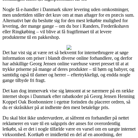
Nogle få e-handler i Danmark sikrer levering uden omkostninger,
men undertiden stiller det krav om at man aftager for en præcis sum.
Alternativt bør du beslutte sig for den mest letkøbte mulighed for
levering, der mange gange – om du bor i Randers, Frederikshavn
eller Ringkøbing – vil blive at få fragtfirmaet til at levere
produkterne til en pakkeshop.
Det har vist sig at være ret så bekvemt for internetbrugere at søge
information om priser i blandt diverse online forhandlere, og derfor
har adskillige Georg Jensen online varehuse været presset til at at
trykke priserne på mange af deres produkter – til børn og babyer, og
samtidig også til damer og herrer – eftertrykkeligt, og endda nogle
gange tilbyde fri fragt.
Det kan dog immervæk vise sig lønsomt at se nærmere på en række
internet shops i Danmark efter rabatkoder på Georg Jensen Henning
Koppel Oak Bonbonniere i egetræ forinden du placerer ordren, så
du er skråsikker på at indhente den mest betalelige pris.
Du skal blot ikke undervurdere, at såfremt en forhandler på nettet
reklamerer en vare til en salgspris der anses for overordentlig
letkøbt, så er det i nogle tilfælde være en varsel om en uægte internet
virksomhed. Kortkøb er imidlertid en del af en anordning, der