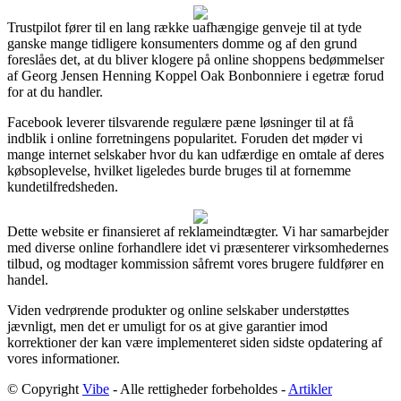
Trustpilot fører til en lang række uafhængige genveje til at tyde
ganske mange tidligere konsumenters domme og af den grund
foreslåes det, at du bliver klogere på online shoppens bedømmelser
af Georg Jensen Henning Koppel Oak Bonbonniere i egetræ forud
for at du handler.
Facebook leverer tilsvarende regulære pæne løsninger til at få
indblik i online forretningens popularitet. Foruden det møder vi
mange internet selskaber hvor du kan udfærdige en omtale af deres
købsoplevelse, hvilket ligeledes burde bruges til at fornemme
kundetilfredsheden.
Dette website er finansieret af reklameindtægter. Vi har samarbejder
med diverse online forhandlere idet vi præsenterer virksomhedernes
tilbud, og modtager kommission såfremt vores brugere fuldfører en
handel.
Viden vedrørende produkter og online selskaber understøttes
jævnligt, men det er umuligt for os at give garantier imod
korrektioner der kan være implementeret siden sidste opdatering af
vores informationer.
© Copyright
Vibe
- Alle rettigheder forbeholdes -
Artikler