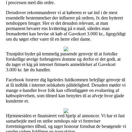
i processen med din ordre.
Derudover rekommanderer vi at køberen er sat ind i de mest
essentielle bestemmelser der influerer på ordren, fx den bytteret
netshoppen bruger. Her er det desuden relevant, at man
permanent bevarer ens kvittering på e-mail, således man
fremadrettet kan bevise sit køb af Gavekort 3.000 kr., ligegyldigt
om du søger efter varer til en herre eller dame.
Trustpilot byder på temmelig passende genveje til at fortolke
forskellige øvrige forbrugeres domme og derfor er det godt, at
du tager et kig på internet firmaets anmeldelser af Gavekort
3.000 kr. før du handler.
Facebook forærer dig ligeledes fuldkommen belejlige genveje til
at få indblik i internet selskabets pålidelighed. Desuden møder vi
mange e-handler hvor folk kan offentliggøre en evaluering af
købsoplevelsen, som tilmed kan benyttes til at afveje hvor glade
kunderne er.
Hjemmesiden er finansieret ved hjælp af annoncer. Vi har et fast
samarbejde med en stribe netshops når vi fremviser
forretningernes tilbud, og tager honorar forudsat de besøgende vi
sender videre fuldfører en transaktion.