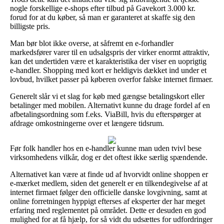
nogle forskellige e-shops efter tilbud på Gavekort 3.000 kr.
forud for at du køber, så man er garanteret at skaffe sig den
billigste pris.
Man bør blot ikke overse, at såfremt en e-forhandler
markedsfører varer til en udsalgspris der virker enormt attraktiv,
kan det undertiden være et karakteristika der viser en uoprigtig
e-handler. Shopping med kort er heldigvis dækket ind under et
lovbud, hvilket passer på køberen overfor falske internet firmaer.
Generelt slår vi et slag for køb med gængse betalingskort eller
betalinger med mobilen. Alternativt kunne du drage fordel af en
afbetalingsordning som f.eks. ViaBill, hvis du efterspørger at
afdrage omkostningerne over et længere tidsrum.
Før folk handler hos en e-handler kunne man uden tvivl bese
virksomhedens vilkår, dog er det oftest ikke særlig spændende.
Alternativet kan være at finde ud af hvorvidt online shoppen er
e-mærket medlem, siden det generelt er en tilkendegivelse af at
internet firmaet følger den officielle danske lovgivning, samt at
online forretningen hyppigt efterses af eksperter der har meget
erfaring med reglementet på området. Dette er desuden en god
mulighed for at få hjælp, for så vidt du udsættes for udfordringer