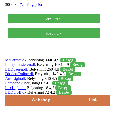
3000 kr.
(Vis fragtpris)
Læs mere »
Køb nu »
MrPerfect.dk
Belysning 3446 4,9
Besøg
Lampemesteren.dk
Belysning 1681 4,9
Besøg
LEDpaerer.dk
Belysning 260 4,8
Besøg
Dioder-Online.dk
Belysning 142 4,8
Besøg
AndLight.dk
Belysning 840 4,5
Besøg
Lamper.dk
Belysning 67 4,3
Besøg
LuxLight.dk
Belysning 18 4,3
Besøg
LEDproff.dk
Belysning 72 4,2
Besøg
Webshop
Link