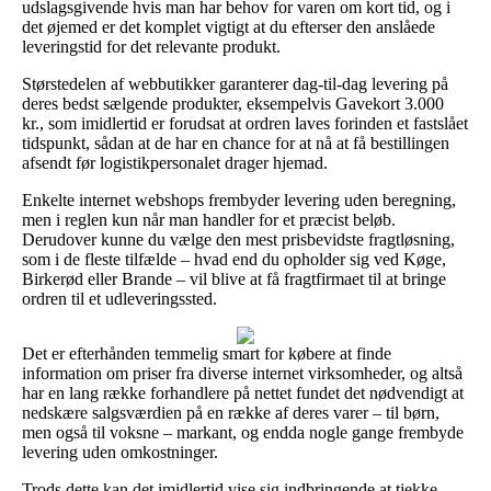
udslagsgivende hvis man har behov for varen om kort tid, og i
det øjemed er det komplet vigtigt at du efterser den anslåede
leveringstid for det relevante produkt.
Størstedelen af webbutikker garanterer dag-til-dag levering på
deres bedst sælgende produkter, eksempelvis Gavekort 3.000
kr., som imidlertid er forudsat at ordren laves forinden et fastslået
tidspunkt, sådan at de har en chance for at nå at få bestillingen
afsendt før logistikpersonalet drager hjemad.
Enkelte internet webshops frembyder levering uden beregning,
men i reglen kun når man handler for et præcist beløb.
Derudover kunne du vælge den mest prisbevidste fragtløsning,
som i de fleste tilfælde – hvad end du opholder sig ved Køge,
Birkerød eller Brande – vil blive at få fragtfirmaet til at bringe
ordren til et udleveringssted.
Det er efterhånden temmelig smart for købere at finde
information om priser fra diverse internet virksomheder, og altså
har en lang række forhandlere på nettet fundet det nødvendigt at
nedskære salgsværdien på en række af deres varer – til børn,
men også til voksne – markant, og endda nogle gange frembyde
levering uden omkostninger.
Trods dette kan det imidlertid vise sig indbringende at tjekke