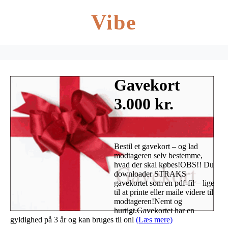
Vibe
Gavekort
3.000 kr.
Bestil et gavekort – og lad
modtageren selv bestemme,
hvad der skal købes!OBS!! Du
downloader STRAKS
gavekortet som en pdf-fil – lige
til at printe eller maile videre til
modtageren!Nemt og
hurtigt.Gavekortet har en
gyldighed på 3 år og kan bruges til onl
(Læs mere)