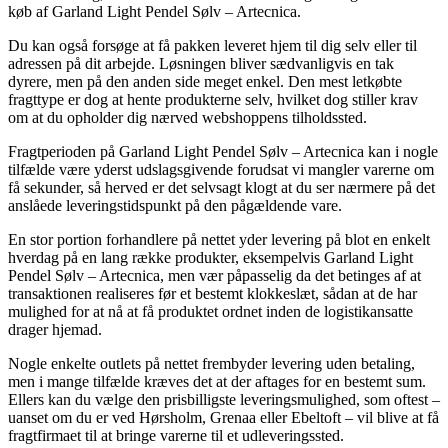
køb af Garland Light Pendel Sølv – Artecnica.
Du kan også forsøge at få pakken leveret hjem til dig selv eller til
adressen på dit arbejde. Løsningen bliver sædvanligvis en tak
dyrere, men på den anden side meget enkel. Den mest letkøbte
fragttype er dog at hente produkterne selv, hvilket dog stiller krav
om at du opholder dig nærved webshoppens tilholdssted.
Fragtperioden på Garland Light Pendel Sølv – Artecnica kan i nogle
tilfælde være yderst udslagsgivende forudsat vi mangler varerne om
få sekunder, så herved er det selvsagt klogt at du ser nærmere på det
anslåede leveringstidspunkt på den pågældende vare.
En stor portion forhandlere på nettet yder levering på blot en enkelt
hverdag på en lang række produkter, eksempelvis Garland Light
Pendel Sølv – Artecnica, men vær påpasselig da det betinges af at
transaktionen realiseres før et bestemt klokkeslæt, sådan at de har
mulighed for at nå at få produktet ordnet inden de logistikansatte
drager hjemad.
Nogle enkelte outlets på nettet frembyder levering uden betaling,
men i mange tilfælde kræves det at der aftages for en bestemt sum.
Ellers kan du vælge den prisbilligste leveringsmulighed, som oftest –
uanset om du er ved Hørsholm, Grenaa eller Ebeltoft – vil blive at få
fragtfirmaet til at bringe varerne til et udleveringssted.