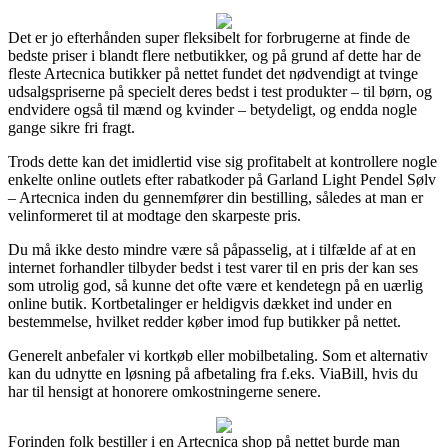
Det er jo efterhånden super fleksibelt for forbrugerne at finde de
bedste priser i blandt flere netbutikker, og på grund af dette har de
fleste Artecnica butikker på nettet fundet det nødvendigt at tvinge
udsalgspriserne på specielt deres bedst i test produkter – til børn, og
endvidere også til mænd og kvinder – betydeligt, og endda nogle
gange sikre fri fragt.
Trods dette kan det imidlertid vise sig profitabelt at kontrollere nogle
enkelte online outlets efter rabatkoder på Garland Light Pendel Sølv
– Artecnica inden du gennemfører din bestilling, således at man er
velinformeret til at modtage den skarpeste pris.
Du må ikke desto mindre være så påpasselig, at i tilfælde af at en
internet forhandler tilbyder bedst i test varer til en pris der kan ses
som utrolig god, så kunne det ofte være et kendetegn på en uærlig
online butik. Kortbetalinger er heldigvis dækket ind under en
bestemmelse, hvilket redder køber imod fup butikker på nettet.
Generelt anbefaler vi kortkøb eller mobilbetaling. Som et alternativ
kan du udnytte en løsning på afbetaling fra f.eks. ViaBill, hvis du
har til hensigt at honorere omkostningerne senere.
Forinden folk bestiller i en Artecnica shop på nettet burde man