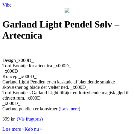
Vibe
Garland Light Pendel Sølv –
Artecnica
Design_x000D_
Tord Boontje for artecnica _x000D_
_x000D_
Koncept_x000D_
Garland Light Pendlen er en kaskade af blændende smukke
skovæsner og blade der vælter ned. _x000D_
Tord Boontje s Garland Light tilføjer en fortryllende magisk glød til
ethvert rum._x000D_
_x000D_
Garland pendlen er konstruer
(Læs mere)
399 kr.
(Vis fragtpris)
Læs mere »
Køb nu »