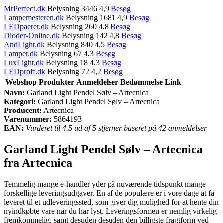
MrPerfect.dk
Belysning 3446 4,9
Besøg
Lampemesteren.dk
Belysning 1681 4,9
Besøg
LEDpaerer.dk
Belysning 260 4,8
Besøg
Dioder-Online.dk
Belysning 142 4,8
Besøg
AndLight.dk
Belysning 840 4,5
Besøg
Lamper.dk
Belysning 67 4,3
Besøg
LuxLight.dk
Belysning 18 4,3
Besøg
LEDproff.dk
Belysning 72 4,2
Besøg
Webshop
Produkter
Anmeldelser
Bedømmelse
Link
Navn:
Garland Light Pendel Sølv – Artecnica
Kategori:
Garland Light Pendel Sølv – Artecnica
Producent:
Artecnica
Varenummer:
5864193
EAN:
Vurderet til 4.5 ud af 5 stjerner baseret på 42 anmeldelser
Garland Light Pendel Sølv – Artecnica
fra Artecnica
Temmelig mange e-handler yder på nuværende tidspunkt mange
forskellige leveringsudgaver. En af de populære er i vore dage at få
leveret til et udleveringssted, som giver dig mulighed for at hente din
nyindkøbte vare når du har lyst. Leveringsformen er nemlig virkelig
fremkommelig, samt desuden desuden den billigste fragtform ved