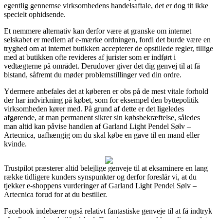
egentlig gennemse virksomhedens handelsaftale, det er dog tit ikke
specielt ophidsende.
Et nemmere alternativ kan derfor være at granske om internet
selskabet er medlem af e-mærke ordningen, fordi det burde være en
tryghed om at internet butikken accepterer de opstillede regler, tillige
med at butikken ofte revideres af jurister som er indført i
vedtægterne på området. Derudover giver det dig genvej til at få
bistand, såfremt du møder problemstillinger ved din ordre.
Ydermere anbefales det at køberen er obs på de mest vitale forhold
der har indvirkning på købet, som for eksempel den byttepolitik
virksomheden kører med. På grund af dette er det ligeledes
afgørende, at man permanent sikrer sin købsbekræftelse, således
man altid kan påvise handlen af Garland Light Pendel Sølv –
Artecnica, uafhængig om du skal købe en gave til en mand eller
kvinde.
Trustpilot præsterer altid belejlige genveje til at eksaminere en lang
række tidligere kunders synspunkter og derfor foreslår vi, at du
tjekker e-shoppens vurderinger af Garland Light Pendel Sølv –
Artecnica forud for at du bestiller.
Facebook indebærer også relativt fantastiske genveje til at få indtryk