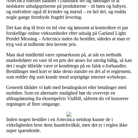
Artecnica internet handler i Danmark set sig nødsaget til at
nedskære udsalgspriserne på produkterne – til børn og babyer,
og endvidere også til kvinder og mænd – en hel del, og endda
nogle gange frembyde fragtfri levering.
Det kan dog til hver en tid vise sig lønsomt at kontrollere et par
forskellige online virksomheder efter udsalg på Garland Light
Pendel Messing – Artecnica inden du bestiller, således at man er
tryg ved at indhente den laveste pris.
Man skal imidlertid være opmærksom på, at når en netbutik
markedsfører en vare til en pris der anses for utrolig billig, så kan
det i nogle tilfælde være et kendetegn på en falsk e-forhandler.
Bestillinger med kort er ikke desto mindre en del af et reglement,
som redder dig som kunde imod uoprigtige internet webshops.
Generelt tilråder vi køb med betalingskort eller betalinger med
mobilen. Som en alternativ mulighed bør du overveje en
afdragsløsning fra eksempelvis ViaBill, såfremt du vil honorere
regningen af flere omgange.
Inden nogen bestiller i en Artecnica netshop kunne de i
virkeligheden bese dens handelsvilkår, men det er i reglen ikke
super spændende.