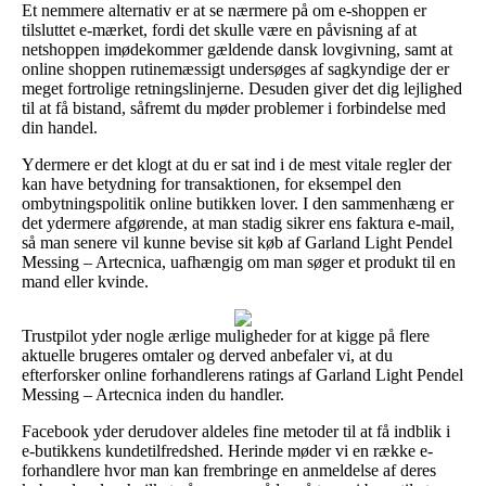
Et nemmere alternativ er at se nærmere på om e-shoppen er
tilsluttet e-mærket, fordi det skulle være en påvisning af at
netshoppen imødekommer gældende dansk lovgivning, samt at
online shoppen rutinemæssigt undersøges af sagkyndige der er
meget fortrolige retningslinjerne. Desuden giver det dig lejlighed
til at få bistand, såfremt du møder problemer i forbindelse med
din handel.
Ydermere er det klogt at du er sat ind i de mest vitale regler der
kan have betydning for transaktionen, for eksempel den
ombytningspolitik online butikken lover. I den sammenhæng er
det ydermere afgørende, at man stadig sikrer ens faktura e-mail,
så man senere vil kunne bevise sit køb af Garland Light Pendel
Messing – Artecnica, uafhængig om man søger et produkt til en
mand eller kvinde.
Trustpilot yder nogle ærlige muligheder for at kigge på flere
aktuelle brugeres omtaler og derved anbefaler vi, at du
efterforsker online forhandlerens ratings af Garland Light Pendel
Messing – Artecnica inden du handler.
Facebook yder derudover aldeles fine metoder til at få indblik i
e-butikkens kundetilfredshed. Herinde møder vi en række e-
forhandlere hvor man kan frembringe en anmeldelse af deres