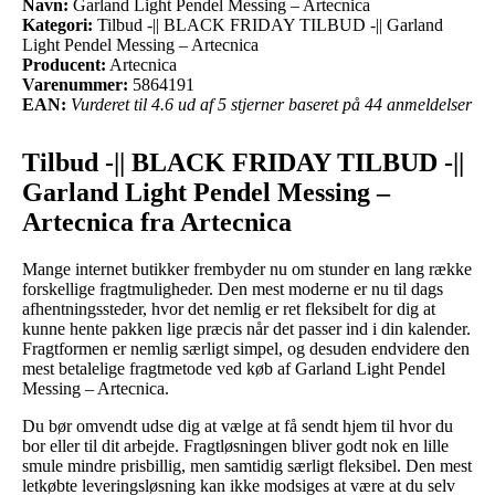
Navn:
Garland Light Pendel Messing – Artecnica
Kategori:
Tilbud -|| BLACK FRIDAY TILBUD -|| Garland
Light Pendel Messing – Artecnica
Producent:
Artecnica
Varenummer:
5864191
EAN:
Vurderet til 4.6 ud af 5 stjerner baseret på 44 anmeldelser
Tilbud -|| BLACK FRIDAY TILBUD -||
Garland Light Pendel Messing –
Artecnica fra Artecnica
Mange internet butikker frembyder nu om stunder en lang række
forskellige fragtmuligheder. Den mest moderne er nu til dags
afhentningssteder, hvor det nemlig er ret fleksibelt for dig at
kunne hente pakken lige præcis når det passer ind i din kalender.
Fragtformen er nemlig særligt simpel, og desuden endvidere den
mest betalelige fragtmetode ved køb af Garland Light Pendel
Messing – Artecnica.
Du bør omvendt udse dig at vælge at få sendt hjem til hvor du
bor eller til dit arbejde. Fragtløsningen bliver godt nok en lille
smule mindre prisbillig, men samtidig særligt fleksibel. Den mest
letkøbte leveringsløsning kan ikke modsiges at være at du selv