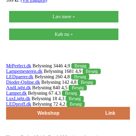
399 kr.
(Vis fragtpris)
Læs mere »
Køb nu »
MrPerfect.dk
Belysning 3446 4,9
Besøg
Lampemesteren.dk
Belysning 1681 4,9
Besøg
LEDpaerer.dk
Belysning 260 4,8
Besøg
Dioder-Online.dk
Belysning 142 4,8
Besøg
AndLight.dk
Belysning 840 4,5
Besøg
Lamper.dk
Belysning 67 4,3
Besøg
LuxLight.dk
Belysning 18 4,3
Besøg
LEDproff.dk
Belysning 72 4,2
Besøg
Webshop
Link