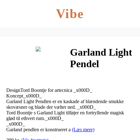
Vibe
Garland Light
Pendel
Messing –
Artecnica
DesignTord Boontje for artecnica _x000D_
Koncept_x000D_
Garland Light Pendlen er en kaskade af blændende smukke
skovæsner og blade der vælter ned. _x000D_
Tord Boontje s Garland Light tilføjer en fortryllende magisk
glød til ethvert rum._x000D_
_x000D_
Garland pendlen er konstrueret a
(Læs mere)