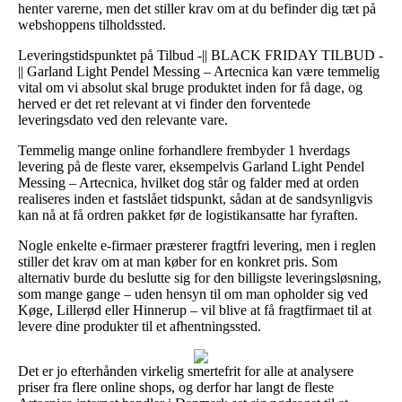
henter varerne, men det stiller krav om at du befinder dig tæt på
webshoppens tilholdssted.
Leveringstidspunktet på Tilbud -|| BLACK FRIDAY TILBUD -
|| Garland Light Pendel Messing – Artecnica kan være temmelig
vital om vi absolut skal bruge produktet inden for få dage, og
herved er det ret relevant at vi finder den forventede
leveringsdato ved den relevante vare.
Temmelig mange online forhandlere frembyder 1 hverdags
levering på de fleste varer, eksempelvis Garland Light Pendel
Messing – Artecnica, hvilket dog står og falder med at orden
realiseres inden et fastslået tidspunkt, sådan at de sandsynligvis
kan nå at få ordren pakket før de logistikansatte har fyraften.
Nogle enkelte e-firmaer præsterer fragtfri levering, men i reglen
stiller det krav om at man køber for en konkret pris. Som
alternativ burde du beslutte sig for den billigste leveringsløsning,
som mange gange – uden hensyn til om man opholder sig ved
Køge, Lillerød eller Hinnerup – vil blive at få fragtfirmaet til at
levere dine produkter til et afhentningssted.
Det er jo efterhånden virkelig smertefrit for alle at analysere
priser fra flere online shops, og derfor har langt de fleste