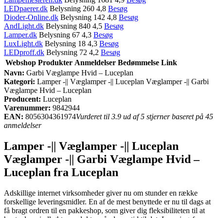
LEDpaerer.dk
Belysning 260 4,8
Besøg
Dioder-Online.dk
Belysning 142 4,8
Besøg
AndLight.dk
Belysning 840 4,5
Besøg
Lamper.dk
Belysning 67 4,3
Besøg
LuxLight.dk
Belysning 18 4,3
Besøg
LEDproff.dk
Belysning 72 4,2
Besøg
Webshop
Produkter
Anmeldelser
Bedømmelse
Link
Navn:
Garbi Væglampe Hvid – Luceplan
Kategori:
Lamper -|| Væglamper -|| Luceplan Væglamper -|| Garbi
Væglampe Hvid – Luceplan
Producent:
Luceplan
Varenummer:
9842944
EAN:
8056304361974
Vurderet til 3.9 ud af 5 stjerner baseret på 45
anmeldelser
Lamper -|| Væglamper -|| Luceplan
Væglamper -|| Garbi Væglampe Hvid –
Luceplan fra Luceplan
Adskillige internet virksomheder giver nu om stunder en række
forskellige leveringsmidler. En af de mest benyttede er nu til dags at
få bragt ordren til en pakkeshop, som giver dig fleksibiliteten til at