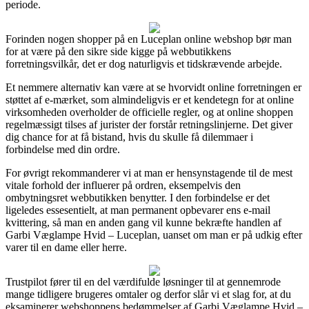
periode.
Forinden nogen shopper på en Luceplan online webshop bør man
for at være på den sikre side kigge på webbutikkens
forretningsvilkår, det er dog naturligvis et tidskrævende arbejde.
Et nemmere alternativ kan være at se hvorvidt online forretningen er
støttet af e-mærket, som almindeligvis er et kendetegn for at online
virksomheden overholder de officielle regler, og at online shoppen
regelmæssigt tilses af jurister der forstår retningslinjerne. Det giver
dig chance for at få bistand, hvis du skulle få dilemmaer i
forbindelse med din ordre.
For øvrigt rekommanderer vi at man er hensynstagende til de mest
vitale forhold der influerer på ordren, eksempelvis den
ombytningsret webbutikken benytter. I den forbindelse er det
ligeledes essesentielt, at man permanent opbevarer ens e-mail
kvittering, så man en anden gang vil kunne bekræfte handlen af
Garbi Væglampe Hvid – Luceplan, uanset om man er på udkig efter
varer til en dame eller herre.
Trustpilot fører til en del værdifulde løsninger til at gennemrode
mange tidligere brugeres omtaler og derfor slår vi et slag for, at du
eksaminerer webshoppens bedømmelser af Garbi Væglampe Hvid –