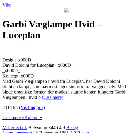
Vibe
Garbi Væglampe Hvid –
Luceplan
Design_x000D_
David Dolcini for Luceplan _x000D_
_x000D_
Koncept_x000D_
Med Garbi Væglampen i hvid fra Luceplan, har David Dolcini
skabt en lampe, som nærmest tager sin form fra væggen selv. Med
bløde organiske former, der mødes i skarpe kanter, fungerer Garbi
Væglampen i hvid b
(Læs mere)
2314 kr.
(Vis fragtpris)
Læs mere »
Køb nu »
MrPerfect.dk
Belysning 3446 4,9
Besøg
Lampemesteren.dk
Belysning 1681 4,9
Besøg