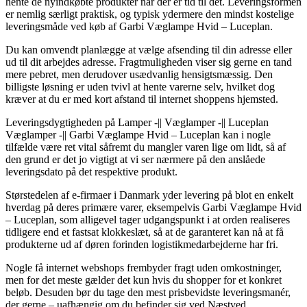
hente de nyindkøbte produkter når der er tid til det. Leveringsformen
er nemlig særligt praktisk, og typisk ydermere den mindst kostelige
leveringsmåde ved køb af Garbi Væglampe Hvid – Luceplan.
Du kan omvendt planlægge at vælge afsending til din adresse eller
ud til dit arbejdes adresse. Fragtmuligheden viser sig gerne en tand
mere pebret, men derudover usædvanlig hensigtsmæssig. Den
billigste løsning er uden tvivl at hente varerne selv, hvilket dog
kræver at du er med kort afstand til internet shoppens hjemsted.
Leveringsdygtigheden på Lamper -|| Væglamper -|| Luceplan
Væglamper -|| Garbi Væglampe Hvid – Luceplan kan i nogle
tilfælde være ret vital såfremt du mangler varen lige om lidt, så af
den grund er det jo vigtigt at vi ser nærmere på den anslåede
leveringsdato på det respektive produkt.
Størstedelen af e-firmaer i Danmark yder levering på blot en enkelt
hverdag på deres primære varer, eksempelvis Garbi Væglampe Hvid
– Luceplan, som alligevel tager udgangspunkt i at orden realiseres
tidligere end et fastsat klokkeslæt, så at de garanteret kan nå at få
produkterne ud af døren forinden logistikmedarbejderne har fri.
Nogle få internet webshops frembyder fragt uden omkostninger,
men for det meste gælder det kun hvis du shopper for et konkret
beløb. Desuden bør du tage den mest prisbevidste leveringsmanér,
der gerne – uafhængig om du befinder sig ved Næstved,