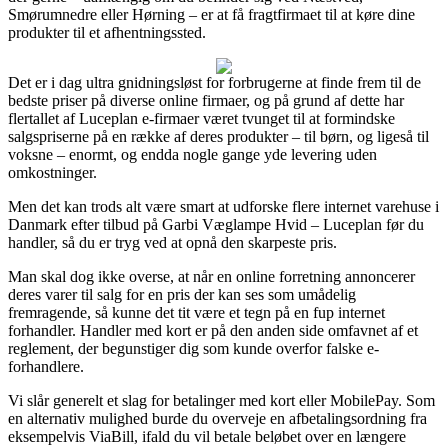
Smørumnedre eller Hørning – er at få fragtfirmaet til at køre dine
produkter til et afhentningssted.
Det er i dag ultra gnidningsløst for forbrugerne at finde frem til de
bedste priser på diverse online firmaer, og på grund af dette har
flertallet af Luceplan e-firmaer været tvunget til at formindske
salgspriserne på en række af deres produkter – til børn, og ligeså til
voksne – enormt, og endda nogle gange yde levering uden
omkostninger.
Men det kan trods alt være smart at udforske flere internet varehuse i
Danmark efter tilbud på Garbi Væglampe Hvid – Luceplan før du
handler, så du er tryg ved at opnå den skarpeste pris.
Man skal dog ikke overse, at når en online forretning annoncerer
deres varer til salg for en pris der kan ses som umådelig
fremragende, så kunne det tit være et tegn på en fup internet
forhandler. Handler med kort er på den anden side omfavnet af et
reglement, der begunstiger dig som kunde overfor falske e-
forhandlere.
Vi slår generelt et slag for betalinger med kort eller MobilePay. Som
en alternativ mulighed burde du overveje en afbetalingsordning fra
eksempelvis ViaBill, ifald du vil betale beløbet over en længere