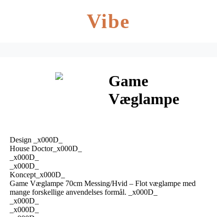
Vibe
Game
Væglampe
70cm
Messing/Hvid
Design _x000D_
– House
House Doctor_x000D_
_x000D_
_x000D_
Doctor
Koncept_x000D_
Game Væglampe 70cm Messing/Hvid – Flot væglampe med
mange forskellige anvendelses formål. _x000D_
_x000D_
_x000D_