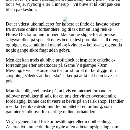
bor i Vejle, Nyborg eller Hinnerup – vil blive at få kørt pakken
til en pakkeshop.
Det er yderst ukompliceret for købere at finde de laveste priser
fra diverse online forhandlere, og til tak har en lang række
House Doctor online firmaer ikke kunne slippe for at presse
salgsværdien på specielt deres bedst i test produkter – til drenge
og piger, og samtidig til mænd og kvinder – kolossalt, og endda
nogle gange sikre fragt uden gebyr.
Men det kan trods alt blive profitabelt at inspicere enkelte e-
forretninger efter rabatkoder på Game Væglampe 70cm
Messing/Hvid – House Doctor forud for at du færdiggør din
shopping, således at du er skråsikker på at få fat i den laveste
pris.
Man skal alligevel huske på, at hvis en internet forhandler
udlover produkter til salg for en pris der virker overordentlig
fordelagtig, kunne det tit være et bevis på en falsk shop. Handler
med kort er ikke desto mindre omfattet af en ordning, som
garanterer folk overfor uærlige online forhandlere.
Vi går generelt ind for kortbestillinger eller mobilbetaling.
Alternativt kunne du drage nytte af en afbetalingsløsning som