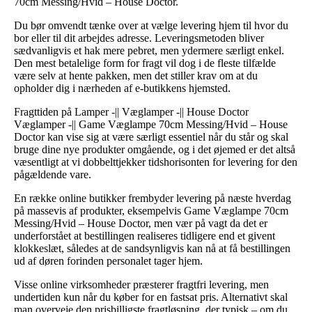
70cm Messing/Hvid – House Doctor.
Du bør omvendt tænke over at vælge levering hjem til hvor du
bor eller til dit arbejdes adresse. Leveringsmetoden bliver
sædvanligvis et hak mere pebret, men ydermere særligt enkel.
Den mest betalelige form for fragt vil dog i de fleste tilfælde
være selv at hente pakken, men det stiller krav om at du
opholder dig i nærheden af e-butikkens hjemsted.
Fragttiden på Lamper -|| Væglamper -|| House Doctor
Væglamper -|| Game Væglampe 70cm Messing/Hvid – House
Doctor kan vise sig at være særligt essentiel når du står og skal
bruge dine nye produkter omgående, og i det øjemed er det altså
væsentligt at vi dobbelttjekker tidshorisonten for levering for den
pågældende vare.
En række online butikker frembyder levering på næste hverdag
på massevis af produkter, eksempelvis Game Væglampe 70cm
Messing/Hvid – House Doctor, men vær på vagt da det er
underforstået at bestillingen realiseres tidligere end et givent
klokkeslæt, således at de sandsynligvis kan nå at få bestillingen
ud af døren forinden personalet tager hjem.
Visse online virksomheder præsterer fragtfri levering, men
undertiden kun når du køber for en fastsat pris. Alternativt skal
man overveje den prisbilligste fragtløsning, der typisk – om du