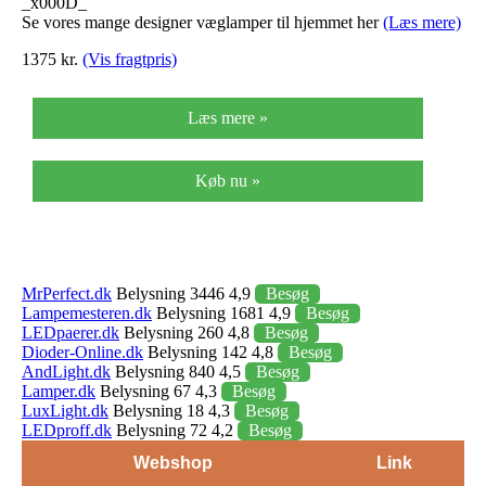
_x000D_
Se vores mange designer væglamper til hjemmet her
(Læs mere)
1375 kr.
(Vis fragtpris)
Læs mere »
Køb nu »
MrPerfect.dk
Belysning 3446 4,9
Besøg
Lampemesteren.dk
Belysning 1681 4,9
Besøg
LEDpaerer.dk
Belysning 260 4,8
Besøg
Dioder-Online.dk
Belysning 142 4,8
Besøg
AndLight.dk
Belysning 840 4,5
Besøg
Lamper.dk
Belysning 67 4,3
Besøg
LuxLight.dk
Belysning 18 4,3
Besøg
LEDproff.dk
Belysning 72 4,2
Besøg
Webshop
Link