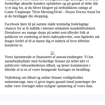
forskellige aktuelle kunders opfattelser og på grund af dette slår
vi et slag for, at du bliver klogere på netbutikkens ratings af
Game Væglampe 70cm Messing/Hvid – House Doctor forud for
at du færdiggør din shopping.
Facebook fører til på samme måde temmelig fordelagtige
chancer for at få indblik i internet selskabets kundetilfredshed.
Derudover ses mange shops på nettet som tilbyder folk at
publicere en vurdering af deres købsoplevelse, som ligeledes må
drages fordel af til at danne dig et indtryk af hvor tilfredse
kunderne er.
Vores hjemmeside er finansieret af annonceindtægter. Vi har
samarbejdsaftaler med forskellige firmaer på nettet idet vi
publicerer virksomhedernes tilbud, og tjener kommission i
tilfælde af at en af vores besøgende foretager en bestilling.
Vejledning om tilbud og online firmaer vedligeholdes
rutinemæssigt, men vi giver ingen garanti imod justeringer der
måtte være foretaget siden nyligste opdatering af vores data.