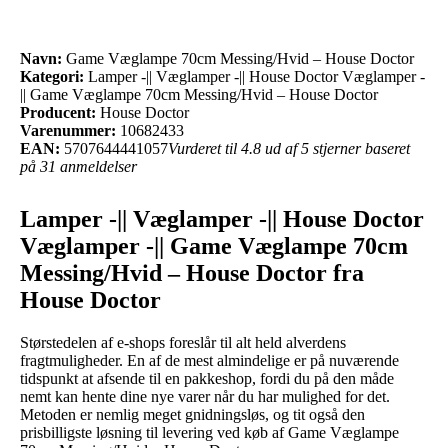
Navn:
Game Væglampe 70cm Messing/Hvid – House Doctor
Kategori:
Lamper -|| Væglamper -|| House Doctor Væglamper -
|| Game Væglampe 70cm Messing/Hvid – House Doctor
Producent:
House Doctor
Varenummer:
10682433
EAN:
5707644441057
Vurderet til 4.8 ud af 5 stjerner baseret
på 31 anmeldelser
Lamper -|| Væglamper -|| House Doctor
Væglamper -|| Game Væglampe 70cm
Messing/Hvid – House Doctor fra
House Doctor
Størstedelen af e-shops foreslår til alt held alverdens
fragtmuligheder. En af de mest almindelige er på nuværende
tidspunkt at afsende til en pakkeshop, fordi du på den måde
nemt kan hente dine nye varer når du har mulighed for det.
Metoden er nemlig meget gnidningsløs, og tit også den
prisbilligste løsning til levering ved køb af Game Væglampe