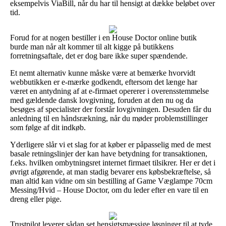
eksempelvis ViaBill, når du har til hensigt at dække beløbet over
tid.
Forud for at nogen bestiller i en House Doctor online butik
burde man når alt kommer til alt kigge på butikkens
forretningsaftale, det er dog bare ikke super spændende.
Et nemt alternativ kunne måske være at bemærke hvorvidt
webbutikken er e-mærke godkendt, eftersom det længe har
været en antydning af at e-firmaet opererer i overensstemmelse
med gældende dansk lovgivning, foruden at den nu og da
besøges af specialister der forstår lovgivningen. Desuden får du
anledning til en håndsrækning, når du møder problemstillinger
som følge af dit indkøb.
Yderligere slår vi et slag for at køber er påpasselig med de mest
basale retningslinjer der kan have betydning for transaktionen,
f.eks. hvilken ombytningsret internet firmaet tilsikrer. Her er det i
øvrigt afgørende, at man stadig bevarer ens købsbekræftelse, så
man altid kan vidne om sin bestilling af Game Væglampe 70cm
Messing/Hvid – House Doctor, om du leder efter en vare til en
dreng eller pige.
Trustpilot leverer sådan set hensigtsmæssige løsninger til at tyde