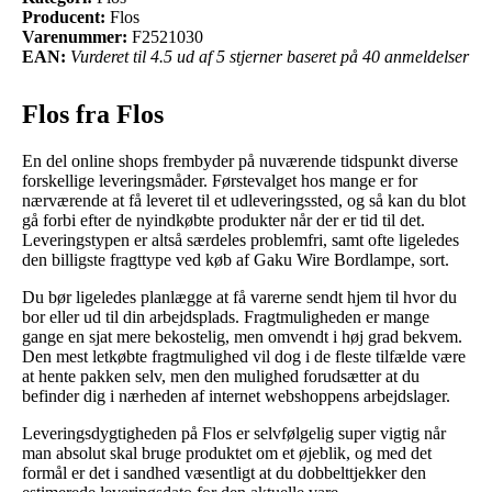
Producent:
Flos
Varenummer:
F2521030
EAN:
Vurderet til 4.5 ud af 5 stjerner baseret på 40 anmeldelser
Flos fra Flos
En del online shops frembyder på nuværende tidspunkt diverse
forskellige leveringsmåder. Førstevalget hos mange er for
nærværende at få leveret til et udleveringssted, og så kan du blot
gå forbi efter de nyindkøbte produkter når der er tid til det.
Leveringstypen er altså særdeles problemfri, samt ofte ligeledes
den billigste fragttype ved køb af Gaku Wire Bordlampe, sort.
Du bør ligeledes planlægge at få varerne sendt hjem til hvor du
bor eller ud til din arbejdsplads. Fragtmuligheden er mange
gange en sjat mere bekostelig, men omvendt i høj grad bekvem.
Den mest letkøbte fragtmulighed vil dog i de fleste tilfælde være
at hente pakken selv, men den mulighed forudsætter at du
befinder dig i nærheden af internet webshoppens arbejdslager.
Leveringsdygtigheden på Flos er selvfølgelig super vigtig når
man absolut skal bruge produktet om et øjeblik, og med det
formål er det i sandhed væsentligt at du dobbelttjekker den