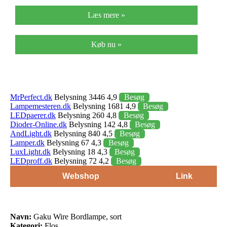
Læs mere »
Køb nu »
MrPerfect.dk
Belysning 3446 4,9
Besøg
Lampemesteren.dk
Belysning 1681 4,9
Besøg
LEDpaerer.dk
Belysning 260 4,8
Besøg
Dioder-Online.dk
Belysning 142 4,8
Besøg
AndLight.dk
Belysning 840 4,5
Besøg
Lamper.dk
Belysning 67 4,3
Besøg
LuxLight.dk
Belysning 18 4,3
Besøg
LEDproff.dk
Belysning 72 4,2
Besøg
Webshop
Link
Navn:
Gaku Wire Bordlampe, sort
Kategori:
Flos