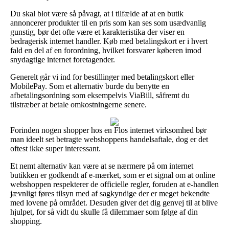
Du skal blot være så påvagt, at i tilfælde af at en butik
annoncerer produkter til en pris som kan ses som usædvanlig
gunstig, bør det ofte være et karakteristika der viser en
bedragerisk internet handler. Køb med betalingskort er i hvert
fald en del af en forordning, hvilket forsvarer køberen imod
snydagtige internet foretagender.
Generelt går vi ind for bestillinger med betalingskort eller
MobilePay. Som et alternativ burde du benytte en
afbetalingsordning som eksempelvis ViaBill, såfremt du
tilstræber at betale omkostningerne senere.
Forinden nogen shopper hos en Flos internet virksomhed bør
man ideelt set betragte webshoppens handelsaftale, dog er det
oftest ikke super interessant.
Et nemt alternativ kan være at se nærmere på om internet
butikken er godkendt af e-mærket, som er et signal om at online
webshoppen respekterer de officielle regler, foruden at e-handlen
jævnligt føres tilsyn med af sagkyndige der er meget bekendte
med lovene på området. Desuden giver det dig genvej til at blive
hjulpet, for så vidt du skulle få dilemmaer som følge af din
shopping.