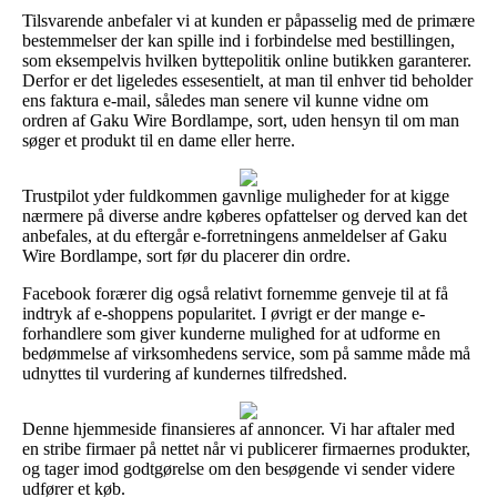
Tilsvarende anbefaler vi at kunden er påpasselig med de primære
bestemmelser der kan spille ind i forbindelse med bestillingen,
som eksempelvis hvilken byttepolitik online butikken garanterer.
Derfor er det ligeledes essesentielt, at man til enhver tid beholder
ens faktura e-mail, således man senere vil kunne vidne om
ordren af Gaku Wire Bordlampe, sort, uden hensyn til om man
søger et produkt til en dame eller herre.
Trustpilot yder fuldkommen gavnlige muligheder for at kigge
nærmere på diverse andre køberes opfattelser og derved kan det
anbefales, at du eftergår e-forretningens anmeldelser af Gaku
Wire Bordlampe, sort før du placerer din ordre.
Facebook forærer dig også relativt fornemme genveje til at få
indtryk af e-shoppens popularitet. I øvrigt er der mange e-
forhandlere som giver kunderne mulighed for at udforme en
bedømmelse af virksomhedens service, som på samme måde må
udnyttes til vurdering af kundernes tilfredshed.
Denne hjemmeside finansieres af annoncer. Vi har aftaler med
en stribe firmaer på nettet når vi publicerer firmaernes produkter,
og tager imod godtgørelse om den besøgende vi sender videre
udfører et køb.