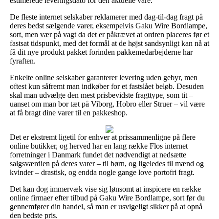
estimerede leveringsdato for den aktuelle vare.
De fleste internet selskaber reklamerer med dag-til-dag fragt på
deres bedst sælgende varer, eksempelvis Gaku Wire Bordlampe,
sort, men vær på vagt da det er påkrævet at ordren placeres før et
fastsat tidspunkt, med det formål at de højst sandsynligt kan nå at
få dit nye produkt pakket forinden pakkemedarbejderne har
fyraften.
Enkelte online selskaber garanterer levering uden gebyr, men
oftest kun såfremt man indkøber for et fastslået beløb. Desuden
skal man udvælge den mest prisbevidste fragttype, som tit –
uanset om man bor tæt på Viborg, Hobro eller Struer – vil være
at få bragt dine varer til en pakkeshop.
Det er ekstremt ligetil for enhver at prissammenligne på flere
online butikker, og herved har en lang række Flos internet
forretninger i Danmark fundet det nødvendigt at nedsætte
salgsværdien på deres varer – til børn, og ligeledes til mænd og
kvinder – drastisk, og endda nogle gange love portofri fragt.
Det kan dog immervæk vise sig lønsomt at inspicere en række
online firmaer efter tilbud på Gaku Wire Bordlampe, sort før du
gennemfører din handel, så man er usvigeligt sikker på at opnå
den bedste pris.