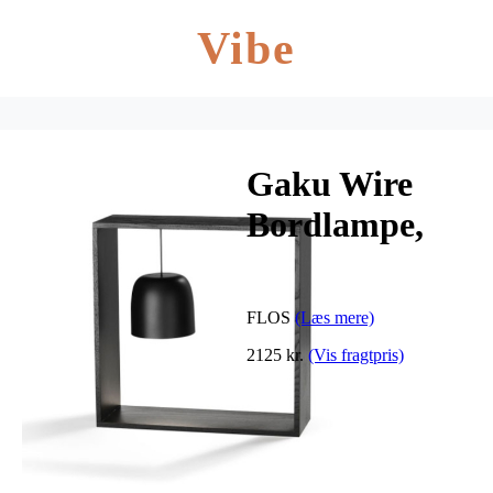
Vibe
Gaku Wire
Bordlampe,
sort
FLOS
(Læs mere)
2125 kr.
(Vis fragtpris)